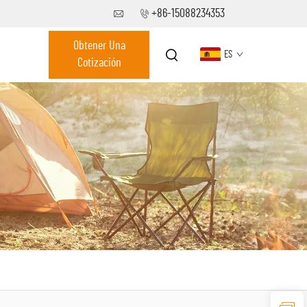
+86-15088234353
Obtener Una
ES
Cotización