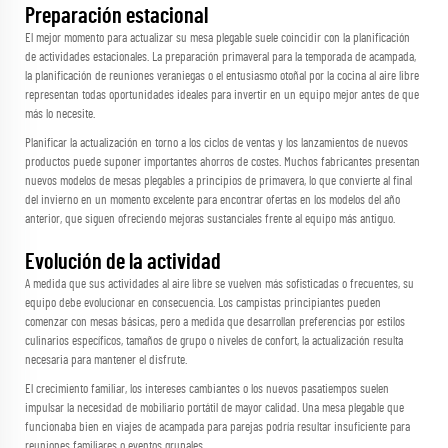
Preparación estacional
El mejor momento para actualizar su mesa plegable suele coincidir con la planificación
de actividades estacionales. La preparación primaveral para la temporada de acampada,
la planificación de reuniones veraniegas o el entusiasmo otoñal por la cocina al aire libre
representan todas oportunidades ideales para invertir en un equipo mejor antes de que
más lo necesite.
Planificar la actualización en torno a los ciclos de ventas y los lanzamientos de nuevos
productos puede suponer importantes ahorros de costes. Muchos fabricantes presentan
nuevos modelos de mesas plegables a principios de primavera, lo que convierte al final
del invierno en un momento excelente para encontrar ofertas en los modelos del año
anterior, que siguen ofreciendo mejoras sustanciales frente al equipo más antiguo.
Evolución de la actividad
A medida que sus actividades al aire libre se vuelven más sofisticadas o frecuentes, su
equipo debe evolucionar en consecuencia. Los campistas principiantes pueden
comenzar con mesas básicas, pero a medida que desarrollan preferencias por estilos
culinarios específicos, tamaños de grupo o niveles de confort, la actualización resulta
necesaria para mantener el disfrute.
El crecimiento familiar, los intereses cambiantes o los nuevos pasatiempos suelen
impulsar la necesidad de mobiliario portátil de mayor calidad. Una mesa plegable que
funcionaba bien en viajes de acampada para parejas podría resultar insuficiente para
reuniones familiares o eventos grupales.