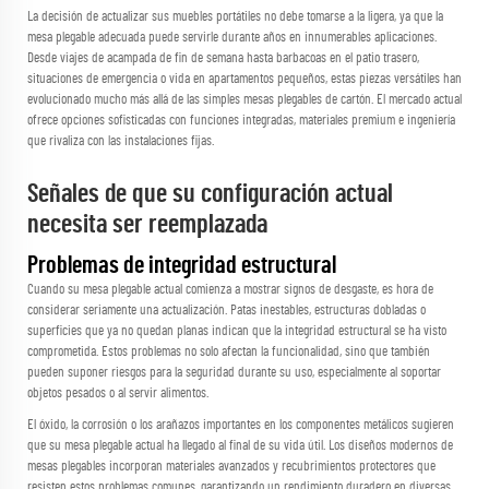
La decisión de actualizar sus muebles portátiles no debe tomarse a la ligera, ya que la
mesa plegable adecuada puede servirle durante años en innumerables aplicaciones.
Desde viajes de acampada de fin de semana hasta barbacoas en el patio trasero,
situaciones de emergencia o vida en apartamentos pequeños, estas piezas versátiles han
evolucionado mucho más allá de las simples mesas plegables de cartón. El mercado actual
ofrece opciones sofisticadas con funciones integradas, materiales premium e ingeniería
que rivaliza con las instalaciones fijas.
Señales de que su configuración actual
necesita ser reemplazada
Problemas de integridad estructural
Cuando su mesa plegable actual comienza a mostrar signos de desgaste, es hora de
considerar seriamente una actualización. Patas inestables, estructuras dobladas o
superficies que ya no quedan planas indican que la integridad estructural se ha visto
comprometida. Estos problemas no solo afectan la funcionalidad, sino que también
pueden suponer riesgos para la seguridad durante su uso, especialmente al soportar
objetos pesados o al servir alimentos.
El óxido, la corrosión o los arañazos importantes en los componentes metálicos sugieren
que su mesa plegable actual ha llegado al final de su vida útil. Los diseños modernos de
mesas plegables incorporan materiales avanzados y recubrimientos protectores que
resisten estos problemas comunes, garantizando un rendimiento duradero en diversas