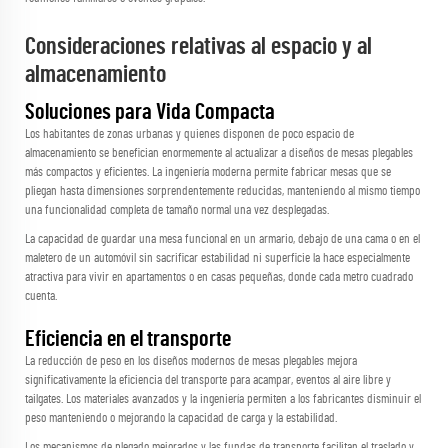
Consideraciones relativas al espacio y al
almacenamiento
Soluciones para Vida Compacta
Los habitantes de zonas urbanas y quienes disponen de poco espacio de
almacenamiento se benefician enormemente al actualizar a diseños de mesas plegables
más compactos y eficientes. La ingeniería moderna permite fabricar mesas que se
pliegan hasta dimensiones sorprendentemente reducidas, manteniendo al mismo tiempo
una funcionalidad completa de tamaño normal una vez desplegadas.
La capacidad de guardar una mesa funcional en un armario, debajo de una cama o en el
maletero de un automóvil sin sacrificar estabilidad ni superficie la hace especialmente
atractiva para vivir en apartamentos o en casas pequeñas, donde cada metro cuadrado
cuenta.
Eficiencia en el transporte
La reducción de peso en los diseños modernos de mesas plegables mejora
significativamente la eficiencia del transporte para acampar, eventos al aire libre y
tailgates. Los materiales avanzados y la ingeniería permiten a los fabricantes disminuir el
peso manteniendo o mejorando la capacidad de carga y la estabilidad.
Los mecanismos de plegado mejorados y las fundas de transporte facilitan el traslado y