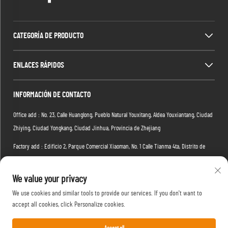
CATEGORÍA DE PRODUCTO
ENLACES RÁPIDOS
INFORMACIÓN DE CONTACTO
Office add : No. 23, Calle Huanglong, Pueblo Natural Youxitang, Aldea Youxiantang, Ciudad
Zhiying, Ciudad Yongkang, Ciudad Jinhua, Provincia de Zhejiang
Factory add : Edificio 2, Parque Comercial Xiaoman, No. 1 Calle Tianma 4ta, Distrito de
Hongshan, Ciudad de Wuhan, Provincia de Hubei, China
We value your privacy
Correo electrónico :
[email protected]
We use cookies and similar tools to provide our services. If you don't want to
Teléfono:
+86-15088234353
accept all cookies, click Personalize cookies.