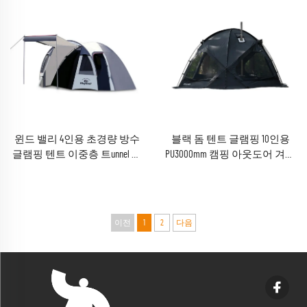
윈드 밸리 4인용 초경량 방수
블랙 돔 텐트 글램핑 10인용
글램핑 텐트 이중층 트unnel 텐
PU3000mm 캠핑 아웃도어 겨울
트
용 텐트
이전
1
2
다음