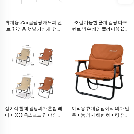
휴대용 5*5m 글램핑 캐노피 텐
조절 가능한 폴대 캠핑 타프
트, 3-4인용 햇빛 가리개, 캠핑
텐트 방수 레인 플라이 10-20인
과 모험을 즐기는 사람들을 위
용 파티 비치 캐노피 그늘 타
한 아웃도어 캠핑용품
프 텐트
접이식 철제 캠핑의자 혼합 레
야외용 휴대용 접이식 의자 알
이어 600D 옥스포드 천 야외 피
루미늄 의자 해변 하이킹 캠핑
크닉 의자
의자