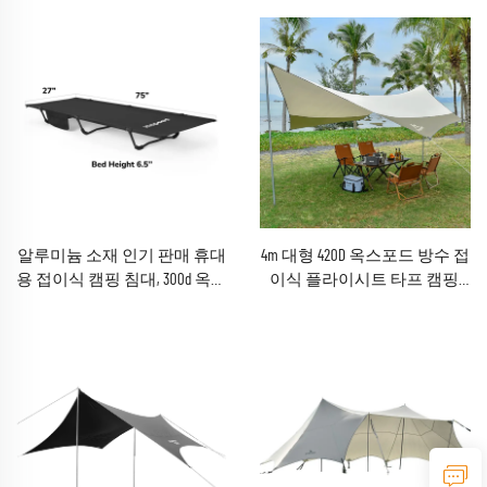
실외 거실 또는 공원 사용 가
능
알루미늄 소재 인기 판매 휴대
4m 대형 420D 옥스포드 방수 접
용 접이식 캠핑 침대, 300d 옥스
이식 플라이시트 타프 캠핑,
퍼드 원단의 성인용 침대
강철 폴대 포함 레인 쉘터 텐
트