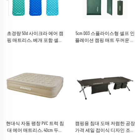
초경량 50d 사이크라 에어 캠
5cm D03 스플라이스형 셀프 인
핑 매트리스, 베개 포함 셀프
플레이션 캠핑 매트 두꺼운 에
인플레이션 방식, 접이식 에어
어매트리스, 실외 거실 및 공
침대, 아웃도어 모험용
원에서 수면용 패드
현대식 자동 팽창 PVC 트럭 침
캠핑용 침대 도매 저렴한 공장
대 에어 매트리스, 40cm 두께
가격 세일 접이식 디자인 조절
접이식 싱글 또는 더블 침대,
가능 야외용 알루미늄 침대