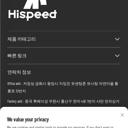
제품 카테고리
빠른 링크
연락처 정보
Office add : 저장성 금화시 융캉시 지잉진 유셴탕촌 유시탕 자연마을 황
륭로 23번지
Factory add : 중국 후베이성 우한시 홍산구 천마 4로 1번지 샤만 전자상거
래 공원 2번 건물
We value your privacy
이메일 :
[email protected]
We use cookies and similar tools to provide our services. If you don't want to