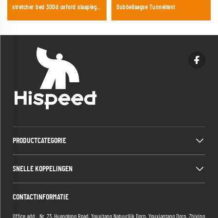
stretcher bed 300d oxford slaapleger
Dubbellaagse Tunneltent
voor volwassenen
PRODUCTCATEGORIE
SNELLE KOPPELINGEN
CONTACTINFORMATIE
Office add : Nr. 23, Huanglong Road, Youxitang Natuurlijk Dorp, Youxiantang Dorp, Zhiying