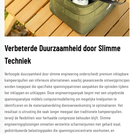
Verbeterde Duurzaamheid door Slimme
Techniek
Verhoogde duurzaamheid door slimme engineering onderscheidt premium inklapbare
kampeerspullen van inferieure alternatieven, waarbij geavanceerde ontwerpprincipes
worden toegepast die specifieke spanningspatronen aanpakken die optreden tijdens
het inklappen en uitklappen. Deze engineeringaanpak begint met een uitgebreide
spanningsanalyse middels computermodellering om mogelijke knelpunten te
identificeren en de materiaalverdeling dienovereenkomstig te optimaliseren. Het
resultaat is uitrusting die vaak langer meegaat dan traditionele kampeerspullen,
terwijl de flexibiliteit voor herhaalde compressie behouden blijft. Slimme
engineeringoplossingen omvatten versterkte scharnierpunten met gehard staal,
gedistribueerde belastingspaden die spanningsconcentratie voorkomen, en