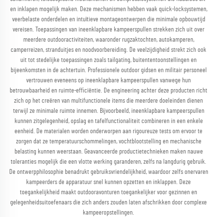
en inklapen mogelijk maken. Deze mechanismen hebben vaak quick-locksystemen,
veerbelaste onderdelen en intuïtieve montageontwerpen die minimale opbouwtijd
vereisen. Toepassingen van ineenklapbare kampeerspullen strekken zich uit over
meerdere outdooractiviteiten, waaronder rugzaktochten, autokamperen,
camperreizen, stranduitjes en noodvoorbereiding. De veelzijdigheid strekt zich ook
uit tot stedelijke toepassingen zoals tailgating, buitententoonstellingen en
bijeenkomsten in de achtertuin. Professionele outdoor gidsen en militair personeel
vertrouwen eveneens op ineenklapbare kampeerspullen vanwege hun
betrouwbaarheid en ruimte-efficiëntie. De engineering achter deze producten richt
zich op het creëren van multifunctionele items die meerdere doeleinden dienen
terwijl ze minimale ruimte innemen. Bijvoorbeeld, ineenklapbare kampeerspullen
kunnen zitgelegenheid, opslag en tafelfunctionaliteit combineren in een enkele
eenheid. De materialen worden onderworpen aan rigoureuze tests om ervoor te
zorgen dat ze temperatuurschommelingen, vochtblootstelling en mechanische
belasting kunnen weerstaan. Geavanceerde productietechnieken maken nauwe
toleranties mogelijk die een vlotte werking garanderen, zelfs na langdurig gebruik.
De ontwerpphilosophie benadrukt gebruiksvriendelijkheid, waardoor zelfs onervaren
kampeerders de apparatuur snel kunnen opzetten en inklappen. Deze
toegankelijkheid maakt outdooravonturen toegankelijker voor gezinnen en
gelegenheidsuitoefenaars die zich anders zouden laten afschrikken door complexe
kampeeropstellingen.