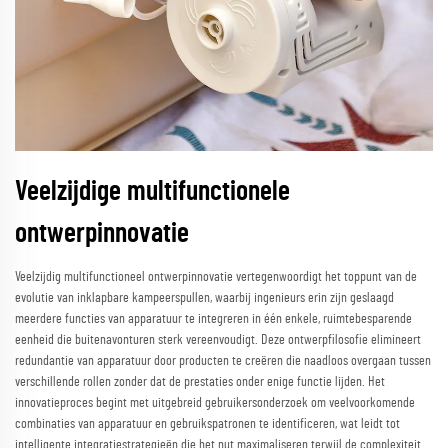
Veelzijdige multifunctionele
ontwerpinnovatie
Veelzijdig multifunctioneel ontwerpinnovatie vertegenwoordigt het toppunt van de
evolutie van inklapbare kampeerspullen, waarbij ingenieurs erin zijn geslaagd
meerdere functies van apparatuur te integreren in één enkele, ruimtebesparende
eenheid die buitenavonturen sterk vereenvoudigt. Deze ontwerpfilosofie elimineert
redundantie van apparatuur door producten te creëren die naadloos overgaan tussen
verschillende rollen zonder dat de prestaties onder enige functie lijden. Het
innovatieproces begint met uitgebreid gebruikersonderzoek om veelvoorkomende
combinaties van apparatuur en gebruikspatronen te identificeren, wat leidt tot
intelligente integratiestrategieën die het nut maximaliseren terwijl de complexiteit