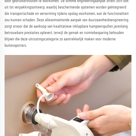
door gebruikersfouten te voorkomen. De slimme engineeringaanpak strekt zich ook
uit tot verpakkingsontwerp, waarbij beschermende systemen worden geïntegreerd
die transportschade en vervorming tijdens opslag voorkomen, wat de functionaliteit
zou kunnen schaden. Deze allesomvattende aanpak van duurzaamheidsengineering
zorgt ervoor dat de aankoop van kwalitatieve inklapbare kampeerspullen jarenlang
betrouwbare prestaties oplevert, terwijl de gemak en ruimtebesparing behouden
blijven die deze uitrustingscategorie zo aantrekkelijk maken voor moderne
buitensporters.