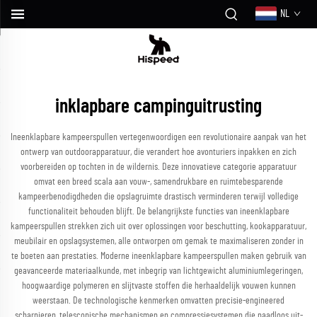
NL
inklapbare campinguitrusting
Ineenklapbare kampeerspullen vertegenwoordigen een revolutionaire aanpak van het
ontwerp van outdoorapparatuur, die verandert hoe avonturiers inpakken en zich
voorbereiden op tochten in de wildernis. Deze innovatieve categorie apparatuur
omvat een breed scala aan vouw-, samendrukbare en ruimtebesparende
kampeerbenodigdheden die opslagruimte drastisch verminderen terwijl volledige
functionaliteit behouden blijft. De belangrijkste functies van ineenklapbare
kampeerspullen strekken zich uit over oplossingen voor beschutting, kookapparatuur,
meubilair en opslagsystemen, alle ontworpen om gemak te maximaliseren zonder in
te boeten aan prestaties. Moderne ineenklapbare kampeerspullen maken gebruik van
geavanceerde materiaalkunde, met inbegrip van lichtgewicht aluminiumlegeringen,
hoogwaardige polymeren en slijtvaste stoffen die herhaaldelijk vouwen kunnen
weerstaan. De technologische kenmerken omvatten precisie-engineered
scharnieren, telescopische mechanismen en compressiesystemen die naadloos uit-