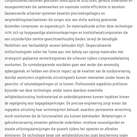
compressiemechanismen gebruiken telescopische structuren, geneste onderdelen en
vouwgeometrieën die samenwerken om maximale ruimte-efficiëntie te bereiken.
Geavanceerde scharnier-systemen bevatten precisiekogellagers en
vergrendelingsmechanismen die zorgen voor een vlotte werking gedurende
duizenden compressie- en expansiecycli. De materiaalkunde achter deze technologie
richt zich op hoogwaardige aluminiumlegeringen en koolstofvezelcomposieten die
een uitzonderlijke sterkte-gewichtsverhouding bieden, terwijl de benodigde
flexibiliteit voor herhaaldelijk vouwen behouden blijft. Gespecialiseerde
stoftechnologieën vullen het frame aan, met behulp van ripstop-materialen met
strategisch geplaatste versterkingszones die scheuren tijdens compressiebelasting
voorkomen. De ruimtebesparende voordelen gaan veel verder dan eenvoudig
opberggemak, en hebben een directe impact op de kwaliteit van de outdoorervaring
doordat avonturiers uitgebreide uitrustingssets kunnen meenemen zonder boven de
gewichts- of volumebeperkingen uit te komen. Professionele expedities profiteren
bijzonder van deze technologie, omdat teams daardoor essentiële
veiligheidsuitrusting, kookmateriaal en onderdaksystemen kunnen inpakken binnen
de regelgeving voor bagagebeperkingen. De precisie-engineering zorgt ervoor dat
ingepakte uitrusting haar vormintegriteit behoudt, waardoor permanente vervorming
wordt voorkomen die de functionaliteit zou kunnen beïnvloeden. Verbeteringen in
gebruikerservaring omvatten gekleurde onderdelen, intuïtieve vouwvolgorden en
visuele uitlijningsaanwijzingen die giswerk tijdens het opzetten en afbreken
elimineren. De technologie bevat ook veiligheidsfuncties zoals bescherming tegen