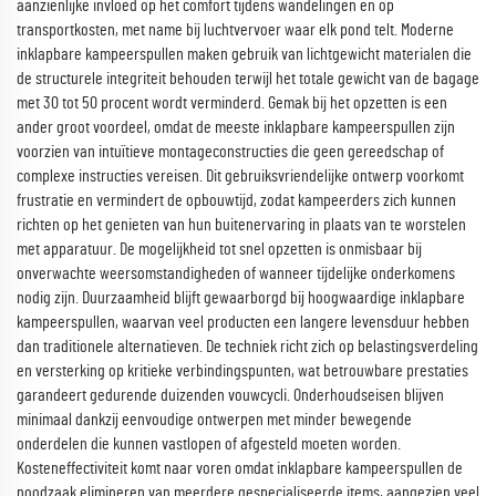
aanzienlijke invloed op het comfort tijdens wandelingen en op
transportkosten, met name bij luchtvervoer waar elk pond telt. Moderne
inklapbare kampeerspullen maken gebruik van lichtgewicht materialen die
de structurele integriteit behouden terwijl het totale gewicht van de bagage
met 30 tot 50 procent wordt verminderd. Gemak bij het opzetten is een
ander groot voordeel, omdat de meeste inklapbare kampeerspullen zijn
voorzien van intuïtieve montageconstructies die geen gereedschap of
complexe instructies vereisen. Dit gebruiksvriendelijke ontwerp voorkomt
frustratie en vermindert de opbouwtijd, zodat kampeerders zich kunnen
richten op het genieten van hun buitenervaring in plaats van te worstelen
met apparatuur. De mogelijkheid tot snel opzetten is onmisbaar bij
onverwachte weersomstandigheden of wanneer tijdelijke onderkomens
nodig zijn. Duurzaamheid blijft gewaarborgd bij hoogwaardige inklapbare
kampeerspullen, waarvan veel producten een langere levensduur hebben
dan traditionele alternatieven. De techniek richt zich op belastingsverdeling
en versterking op kritieke verbindingspunten, wat betrouwbare prestaties
garandeert gedurende duizenden vouwcycli. Onderhoudseisen blijven
minimaal dankzij eenvoudige ontwerpen met minder bewegende
onderdelen die kunnen vastlopen of afgesteld moeten worden.
Kosteneffectiviteit komt naar voren omdat inklapbare kampeerspullen de
noodzaak elimineren van meerdere gespecialiseerde items, aangezien veel