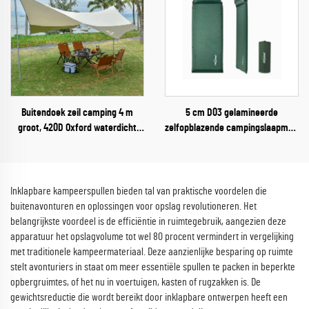
Buitendoek zeil camping 4 m
5 cm D03 gelamineerde
groot, 420D Oxford waterdicht
zelfopblazende campingslaapmat,
opvouwbaar regenuiltent met
verdikte luchtmatras voor
stalen palen
buitenshuis, woonkamer,
parkgebruik, slaapmat
Inklapbare kampeerspullen bieden tal van praktische voordelen die
buitenavonturen en oplossingen voor opslag revolutioneren. Het
belangrijkste voordeel is de efficiëntie in ruimtegebruik, aangezien deze
apparatuur het opslagvolume tot wel 80 procent vermindert in vergelijking
met traditionele kampeermateriaal. Deze aanzienlijke besparing op ruimte
stelt avonturiers in staat om meer essentiële spullen te packen in beperkte
opbergruimtes, of het nu in voertuigen, kasten of rugzakken is. De
gewichtsreductie die wordt bereikt door inklapbare ontwerpen heeft een