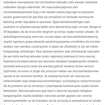
redundante steunsystemen die functionaliteit behouden zelfs wanneer individuele
onderdelen slijtage ondervinden. Het materiaalkeuzeproces stelt
vermoeidheidsweerstand hoog in het vaandel, waarbij legeringen en polymeren
worden geselecteerd die specifiek zijn ontwikkeld om herhaalde mechanische
belasting zonder degradatie te weerstaan. Oppervlaktebehandelingen zoals
anodisatie en polymeercoatings bieden extra bescherming tegen corrosie, slijtage en
UV-degradatie, die de structurele integriteit op termijn zouden kunnen schaden. De
verbindingenontwerping vormt een cruciaal aspect van duurzaamheidsverbetering,
waarbij ingenieurs gespecialiseerde aansluitingssystemen ontwikkelen die krachten
verdelen over meerdere contactpunten in plaats van afhankelijk te zijn van enkele,
foutgevoelige verbindingen. Deze systemen bevatten vaak zelfsmerende materialen
die een vlotte werking behouden zonder regelmatig onderhoud of extra smering.
Kwaliteitscontroleprocedures voor duurzame inklapbare kampeerspullen omvatten
versnelde levenscyclus-testen die jarenlang gebruik simuleren binnen verkorte
tijdsframes, om ervoor te zorgen dat producten voldoen aan duurzaamheidsnormen
voordat ze de consument bereiken. De engineering houdt ook rekening met
milieuinvloeden zoals temperatuurschommelingen, vochtopslag en zoutluchtcorrosie
die de prestaties van de uitrusting in uiteenlopende buitensituaties zouden kunnen
beïnvloeden. Gebruikerseducatie gaat hand in hand met duurzame inklapbare
kampeerspullen, waarbij duidelijke instructies worden gegeven over correcte
hanteringsmethoden om de levensduur van de uitrusting te maximaliseren en schade