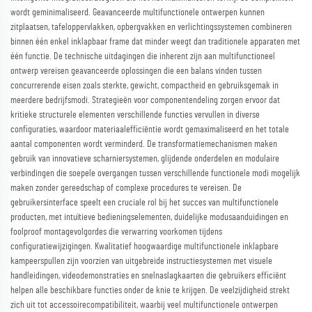
wordt geminimaliseerd. Geavanceerde multifunctionele ontwerpen kunnen
zitplaatsen, tafeloppervlakken, opbergvakken en verlichtingssystemen combineren
binnen één enkel inklapbaar frame dat minder weegt dan traditionele apparaten met
één functie. De technische uitdagingen die inherent zijn aan multifunctioneel
ontwerp vereisen geavanceerde oplossingen die een balans vinden tussen
concurrerende eisen zoals sterkte, gewicht, compactheid en gebruiksgemak in
meerdere bedrijfsmodi. Strategieën voor componentendeling zorgen ervoor dat
kritieke structurele elementen verschillende functies vervullen in diverse
configuraties, waardoor materiaalefficiëntie wordt gemaximaliseerd en het totale
aantal componenten wordt verminderd. De transformatiemechanismen maken
gebruik van innovatieve scharniersystemen, glijdende onderdelen en modulaire
verbindingen die soepele overgangen tussen verschillende functionele modi mogelijk
maken zonder gereedschap of complexe procedures te vereisen. De
gebruikersinterface speelt een cruciale rol bij het succes van multifunctionele
producten, met intuïtieve bedieningselementen, duidelijke modusaanduidingen en
foolproof montagevolgordes die verwarring voorkomen tijdens
configuratiewijzigingen. Kwalitatief hoogwaardige multifunctionele inklapbare
kampeerspullen zijn voorzien van uitgebreide instructiesystemen met visuele
handleidingen, videodemonstraties en snelnaslagkaarten die gebruikers efficiënt
helpen alle beschikbare functies onder de knie te krijgen. De veelzijdigheid strekt
zich uit tot accessoirecompatibiliteit, waarbij veel multifunctionele ontwerpen