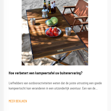
Hoe verbetert een kampeertafel uw buitenervaring?
Liefhebbers van outdooractiviteiten weten dat de juiste uitrusting een goede
kampeertocht kan veranderen in een uitzonderlijk avontuur. Een van de
meest onderschatte items is een kwalitatieve campinglest, die dient als
basis voor talloze buitenactiviteiten...
MEER BEKIJKEN