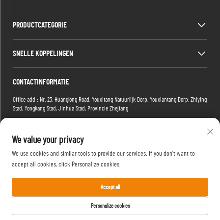
PRODUCTCATEGORIE
SNELLE KOPPELINGEN
CONTACTINFORMATIE
Office add : Nr. 23, Huanglong Road, Youxitang Natuurlijk Dorp, Youxiantang Dorp, Zhiying
Stad, Yongkang Stad, Jinhua Stad, Provincie Zhejiang
Factory add : Gebouw 2, Xiaoman E-commerce Park, Nr. 1 Tianma 4e Weg, Hongshan
District, Wuhan, Hubei-provincie, China
We value your privacy
E-mail:
[email protected]
We use cookies and similar tools to provide our services. If you don't want to
Tel:
+86-15088234353
accept all cookies, click Personalize cookies.
Accept all
Copyright © 2025 Yongkang Yufan Leisure Products Manufacture Co., Ltd. Alle rechten
Personalize cookies
voorbehouden. -
Privacybeleid