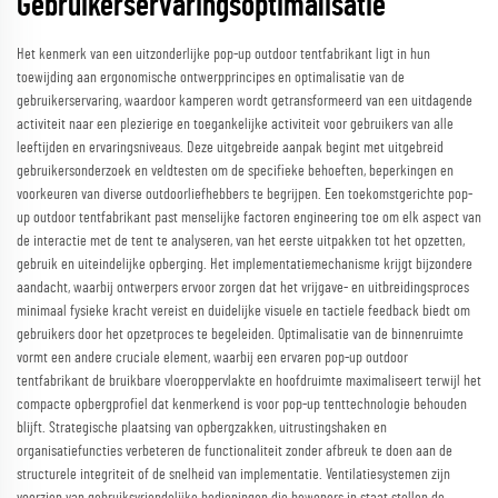
Gebruikerservaringsoptimalisatie
Het kenmerk van een uitzonderlijke pop-up outdoor tentfabrikant ligt in hun
toewijding aan ergonomische ontwerpprincipes en optimalisatie van de
gebruikerservaring, waardoor kamperen wordt getransformeerd van een uitdagende
activiteit naar een plezierige en toegankelijke activiteit voor gebruikers van alle
leeftijden en ervaringsniveaus. Deze uitgebreide aanpak begint met uitgebreid
gebruikersonderzoek en veldtesten om de specifieke behoeften, beperkingen en
voorkeuren van diverse outdoorliefhebbers te begrijpen. Een toekomstgerichte pop-
up outdoor tentfabrikant past menselijke factoren engineering toe om elk aspect van
de interactie met de tent te analyseren, van het eerste uitpakken tot het opzetten,
gebruik en uiteindelijke opberging. Het implementatiemechanisme krijgt bijzondere
aandacht, waarbij ontwerpers ervoor zorgen dat het vrijgave- en uitbreidingsproces
minimaal fysieke kracht vereist en duidelijke visuele en tactiele feedback biedt om
gebruikers door het opzetproces te begeleiden. Optimalisatie van de binnenruimte
vormt een andere cruciale element, waarbij een ervaren pop-up outdoor
tentfabrikant de bruikbare vloeroppervlakte en hoofdruimte maximaliseert terwijl het
compacte opbergprofiel dat kenmerkend is voor pop-up tenttechnologie behouden
blijft. Strategische plaatsing van opbergzakken, uitrustingshaken en
organisatiefuncties verbeteren de functionaliteit zonder afbreuk te doen aan de
structurele integriteit of de snelheid van implementatie. Ventilatiesystemen zijn