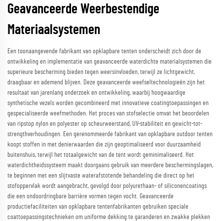
Geavanceerde Weerbestendige
Materiaalsystemen
Een toonaangevende fabrikant van opklapbare tenten onderscheidt zich door de
ontwikkeling en implementatie van geavanceerde waterdichte materialsystemen die
superieure bescherming bieden tegen weersinvloeden, terwijl ze lichtgewicht,
draagbaar en ademend blijven. Deze geavanceerde weefseltechnologieën zijn het
resultaat van jarenlang onderzoek en ontwikkeling, waarbij hoogwaardige
synthetische vezels worden gecombineerd met innovatieve coatingtoepassingen en
gespecialiseerde weefmethoden. Het proces van stofselectie omvat het beoordelen
van ripstop nylon en polyester op scheurweerstand, UV-stabiliteit en gewicht-tot-
strengthverhoudingen. Een gerenommeerde fabrikant van opklapbare outdoor tenten
koopt stoffen in met denierwaarden die zijn geoptimaliseerd voor duurzaamheid
buitenshuis, terwijl het totaalgewicht van de tent wordt geminimaliseerd. Het
waterdichtheidssysteem maakt doorgaans gebruik van meerdere beschermingslagen,
te beginnen met een slijtvaste waterafstotende behandeling die direct op het
stofoppervlak wordt aangebracht, gevolgd door polyurethaan- of siliconencoatings
die een ondoordringbare barrière vormen tegen vocht. Geavanceerde
productiefaciliteiten van opklapbare tentenfabrikanten gebruiken speciale
coattoepassingstechnieken om uniforme dekking te garanderen en zwakke plekken