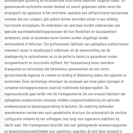
onmiddellijke opstelling en uitzonderlijke structurele stabiliteit mogelijk maakt. Dit
geavanceerde technische wonder bestaat uit vooraf gespannen stalen veren die
strategisch zijn geplaatst in het tentframe, waardoor een zelfoprichtend mechanisme
ontstaat dat een compact, plat pakket binnen seconden omzet in een volledig
functionele schuilplaats. De onderdelen van veerstaal worden onderworpen aan
speciale warmtebehandelingsprocessen die hun flexibiliteit en duurzaamheid
verbeteren, zodat ze duizenden keren kunnen worden uitgeklapt zonder
vermoeidheid of defecten. Een professionele fabrikant van opklapbare outdoortenten
investeert zwaar in metallurgisch onderzoek om de samenstelling van de
staallegering te optimaliseren, en zo de perfecte balans te garanderen tussen
terugveerkracht en structurele stijfheid. Het frameontwerp bevat meerdere
draaipunten en articulaties die harmonieus samenwerken om een vlotte,
gecontroleerde expansie te creëren en binding of blokkering tijdens het opzetten te
voorkomen. Deze technologie elimineert de noodzaak van losse palen, haringen of
complexe montageprocedures zoals bij traditionele kampeerspullen. De
ingenieurskunde gaat verder met de framegeometrie, die een ervaren fabrikant van
opklapbare outdoortenten ontwerpt middels computermodellering om optimale
windweerstand en belastingsverdeling te bereiken. De onderling verbonden
veerelementen vormen een soort geodetische structuur die automatisch de sterkste
configuratie inneemt bij het uitklappen, wat zorgt voor superieure stabiliteit bij
slecht weer. Het framesysteem beschikt ook over geïntegreerde verankeringspunten
en bevestigingsmogelijkheden voor spanlijnen, waardoor de tent beter bestand is