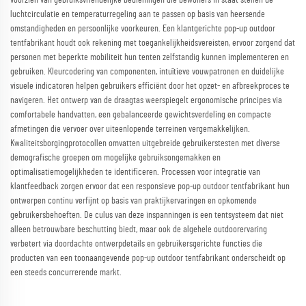
voorzien van gebruiksvriendelijke bedieningen die bewoners in staat stellen de
luchtcirculatie en temperaturregeling aan te passen op basis van heersende
omstandigheden en persoonlijke voorkeuren. Een klantgerichte pop-up outdoor
tentfabrikant houdt ook rekening met toegankelijkheidsvereisten, ervoor zorgend dat
personen met beperkte mobiliteit hun tenten zelfstandig kunnen implementeren en
gebruiken. Kleurcodering van componenten, intuïtieve vouwpatronen en duidelijke
visuele indicatoren helpen gebruikers efficiënt door het opzet- en afbreekproces te
navigeren. Het ontwerp van de draagtas weerspiegelt ergonomische principes via
comfortabele handvatten, een gebalanceerde gewichtsverdeling en compacte
afmetingen die vervoer over uiteenlopende terreinen vergemakkelijken.
Kwaliteitsborgingprotocollen omvatten uitgebreide gebruikerstesten met diverse
demografische groepen om mogelijke gebruiksongemakken en
optimalisatiemogelijkheden te identificeren. Processen voor integratie van
klantfeedback zorgen ervoor dat een responsieve pop-up outdoor tentfabrikant hun
ontwerpen continu verfijnt op basis van praktijkervaringen en opkomende
gebruikersbehoeften. De culus van deze inspanningen is een tentsysteem dat niet
alleen betrouwbare beschutting biedt, maar ook de algehele outdoorervaring
verbetert via doordachte ontwerpdetails en gebruikersgerichte functies die
producten van een toonaangevende pop-up outdoor tentfabrikant onderscheidt op
een steeds concurrerende markt.