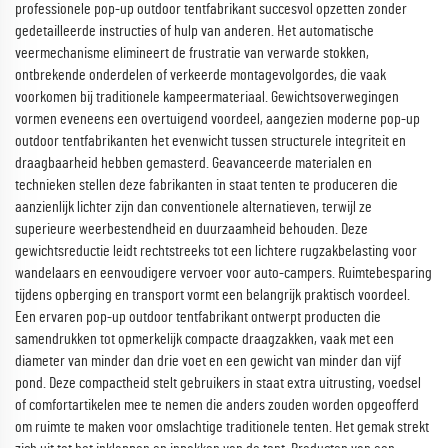
professionele pop-up outdoor tentfabrikant succesvol opzetten zonder
gedetailleerde instructies of hulp van anderen. Het automatische
veermechanisme elimineert de frustratie van verwarde stokken,
ontbrekende onderdelen of verkeerde montagevolgordes, die vaak
voorkomen bij traditionele kampeermateriaal. Gewichtsoverwegingen
vormen eveneens een overtuigend voordeel, aangezien moderne pop-up
outdoor tentfabrikanten het evenwicht tussen structurele integriteit en
draagbaarheid hebben gemasterd. Geavanceerde materialen en
technieken stellen deze fabrikanten in staat tenten te produceren die
aanzienlijk lichter zijn dan conventionele alternatieven, terwijl ze
superieure weerbestendheid en duurzaamheid behouden. Deze
gewichtsreductie leidt rechtstreeks tot een lichtere rugzakbelasting voor
wandelaars en eenvoudigere vervoer voor auto-campers. Ruimtebesparing
tijdens opberging en transport vormt een belangrijk praktisch voordeel.
Een ervaren pop-up outdoor tentfabrikant ontwerpt producten die
samendrukken tot opmerkelijk compacte draagzakken, vaak met een
diameter van minder dan drie voet en een gewicht van minder dan vijf
pond. Deze compactheid stelt gebruikers in staat extra uitrusting, voedsel
of comfortartikelen mee te nemen die anders zouden worden opgeofferd
om ruimte te maken voor omslachtige traditionele tenten. Het gemak strekt