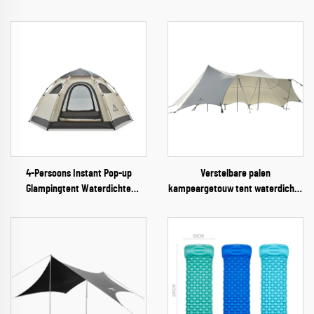
4-Persoons Instant Pop-up
Verstelbare palen
Glampingtent Waterdichte
kampeargetouw tent waterdichte
Outdoor Campingtent
regenafdekking 10-20 persoons
feest strand overkapping
schaduwgetouw tent