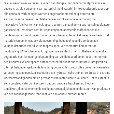
te elimineren waar water zou kunnen doordringen. Het nadenafdichtproces is een
andere cruciale component van waterdichtheid, waarbij hitte-geactiveerde tapes op
alle genaaide verbindingen worden aangebracht om volledig waterdichte
aansluitingen te creëren. Ventilatiebeheer vormt een unieke uitdaging die
innovatieve fabrikanten van opklapbare tenten aanpakken via strategisch geplaatste
gaaspanelen, instelbare ventilatieopeningen en ademende stofgedeelten die
condensvorming voorkomen zonder de bescherming tegen het weer te verliezen. Het
materialsysteem omvat ook vlambestendige behandelingen die voldoen aan
veiligheidsnormen voor diverse toepassingen, van recreatief kamperen tot
noodopvang. UV-bescherming krijgt speciale aandacht, met stofbehandelingen die
degradatie door langdurige blootstelling aan zonlicht voorkomen, zodat tenten van
een kwalitatieve opklapbare outdoor tentenfabrikant hun structurele integriteit en
uiterlijk behouden gedurende langdurig gebruik. Testprotocollen omvatten versnelde
verouderingsonderzoeken, evaluaties van hydrostatische druk en veldtests in extreme
weersomstandigheden om de prestaties van materialen te valideren. Het resultaat is
een compleet waterdicht systeem dat betrouwbare bescherming biedt en
tegelijkertijd de kenmerkende snelle opzetmogelijkheden ondersteunt van producten
van een toonaangevende fabrikant van opklapbare outdoor tenten.