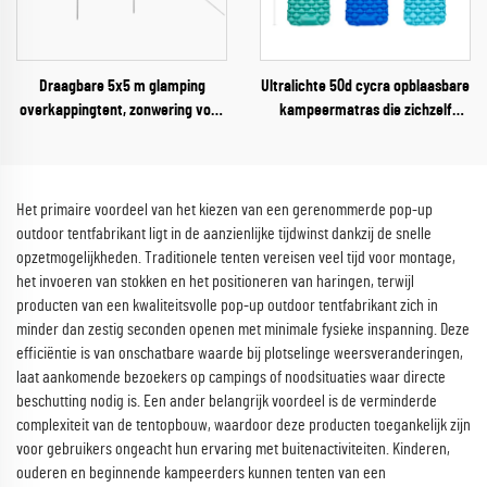
Draagbare 5x5 m glamping
Ultralichte 50d cycra opblaasbare
overkappingtent, zonwering voor
kampeermatras die zichzelf
3-4 personen, voor outdoor
opblaast met kussen, opvouwbaar
campings, kampeerders en
luchtbed voor buitenavonturen
avonturiers
Het primaire voordeel van het kiezen van een gerenommerde pop-up
outdoor tentfabrikant ligt in de aanzienlijke tijdwinst dankzij de snelle
opzetmogelijkheden. Traditionele tenten vereisen veel tijd voor montage,
het invoeren van stokken en het positioneren van haringen, terwijl
producten van een kwaliteitsvolle pop-up outdoor tentfabrikant zich in
minder dan zestig seconden openen met minimale fysieke inspanning. Deze
efficiëntie is van onschatbare waarde bij plotselinge weersveranderingen,
laat aankomende bezoekers op campings of noodsituaties waar directe
beschutting nodig is. Een ander belangrijk voordeel is de verminderde
complexiteit van de tentopbouw, waardoor deze producten toegankelijk zijn
voor gebruikers ongeacht hun ervaring met buitenactiviteiten. Kinderen,
ouderen en beginnende kampeerders kunnen tenten van een