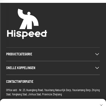
PRODUCTCATEGORIE
SNELLE KOPPELINGEN
CONTACTINFORMATIE
Office add : Nr. 23, Huanglong Road, Youxitang Natuurlijk Dorp, Youxiantang Dorp, Zhiying
Stad, Yongkang Stad, Jinhua Stad, Provincie Zhejiang
Factory add : Gebouw 2, Xiaoman E-commerce Park, Nr. 1 Tianma 4e Weg, Hongshan
District, Wuhan, Hubei-provincie, China