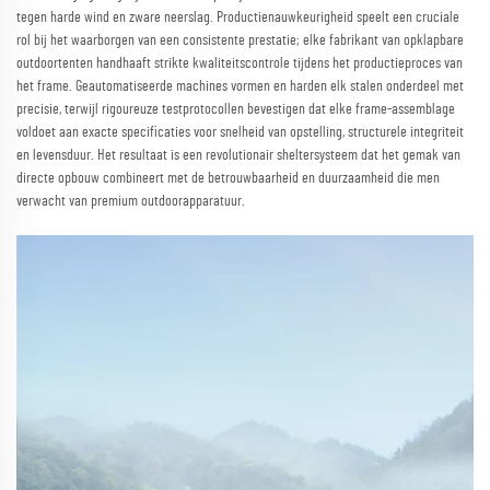
tegen harde wind en zware neerslag. Productienauwkeurigheid speelt een cruciale
rol bij het waarborgen van een consistente prestatie; elke fabrikant van opklapbare
outdoortenten handhaaft strikte kwaliteitscontrole tijdens het productieproces van
het frame. Geautomatiseerde machines vormen en harden elk stalen onderdeel met
precisie, terwijl rigoureuze testprotocollen bevestigen dat elke frame-assemblage
voldoet aan exacte specificaties voor snelheid van opstelling, structurele integriteit
en levensduur. Het resultaat is een revolutionair sheltersysteem dat het gemak van
directe opbouw combineert met de betrouwbaarheid en duurzaamheid die men
verwacht van premium outdoorapparatuur.