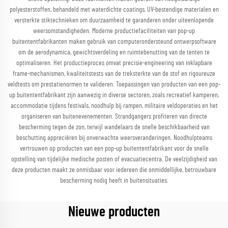
polyesterstoffen, behandeld met waterdichte coatings, UV-bestendige materialen en
versterkte stiktechnieken om duurzaamheid te garanderen onder uiteenlopende
weersomstandigheden. Moderne productiefaciliteiten van pop-up
buitententfabrikanten maken gebruik van computerondersteund ontwerpsoftware
om de aerodynamica, gewichtsverdeling en ruimtebenutting van de tenten te
optimaliseren. Het productieproces omvat precisie-engineering van inklapbare
frame-mechanismen, kwaliteitstests van de treksterkte van de stof en rigoureuze
veldtests om prestatienormen te valideren. Toepassingen van producten van een pop-
up buitententfabrikant zijn aanwezig in diverse sectoren, zoals recreatief kamperen,
accommodatie tijdens festivals, noodhulp bij rampen, militaire veldoperaties en het
organiseren van buitenevenementen. Strandgangers profiteren van directe
bescherming tegen de zon, terwijl wandelaars de snelle beschikbaarheid van
beschutting appreciëren bij onverwachte weersveranderingen. Noodhulpteams
vertrouwen op producten van een pop-up buitententfabrikant voor de snelle
opstelling van tijdelijke medische posten of evacuatiecentra. De veelzijdigheid van
deze producten maakt ze onmisbaar voor iedereen die onmiddellijke, betrouwbare
bescherming nodig heeft in buitensituaties.
Nieuwe producten