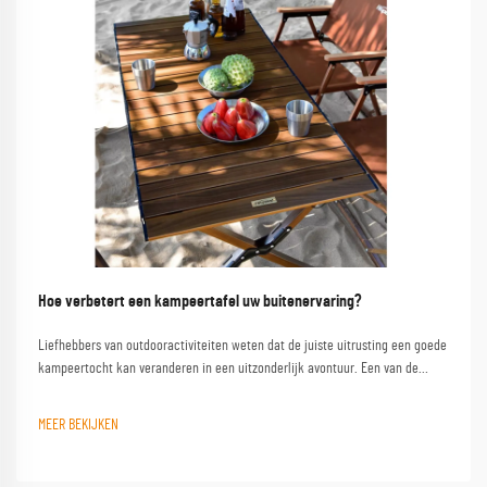
Hoe verbetert een kampeertafel uw buitenervaring?
Liefhebbers van outdooractiviteiten weten dat de juiste uitrusting een goede
kampeertocht kan veranderen in een uitzonderlijk avontuur. Een van de
meest onderschatte items is een kwalitatieve campinglest, die dient als
basis voor talloze buitenactiviteiten...
MEER BEKIJKEN