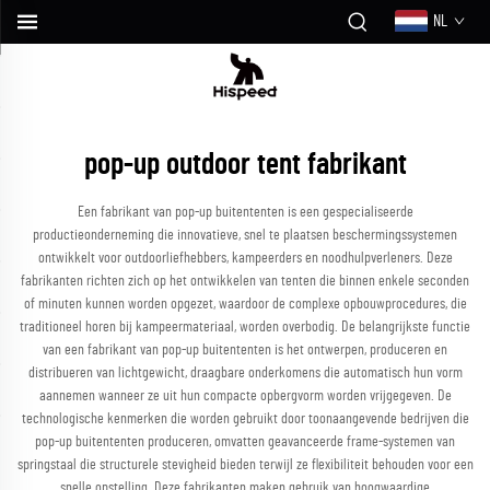
NL
pop-up outdoor tent fabrikant
Een fabrikant van pop-up buitententen is een gespecialiseerde
productieonderneming die innovatieve, snel te plaatsen beschermingssystemen
ontwikkelt voor outdoorliefhebbers, kampeerders en noodhulpverleners. Deze
fabrikanten richten zich op het ontwikkelen van tenten die binnen enkele seconden
of minuten kunnen worden opgezet, waardoor de complexe opbouwprocedures, die
traditioneel horen bij kampeermateriaal, worden overbodig. De belangrijkste functie
van een fabrikant van pop-up buitententen is het ontwerpen, produceren en
distribueren van lichtgewicht, draagbare onderkomens die automatisch hun vorm
aannemen wanneer ze uit hun compacte opbergvorm worden vrijgegeven. De
technologische kenmerken die worden gebruikt door toonaangevende bedrijven die
pop-up buitententen produceren, omvatten geavanceerde frame-systemen van
springstaal die structurele stevigheid bieden terwijl ze flexibiliteit behouden voor een
snelle opstelling. Deze fabrikanten maken gebruik van hoogwaardige