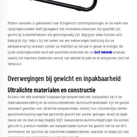
Modern wandelen is geëvolueerd naar lichtgewicht comfortoplossingen, en de markt voor
campingleunstoelen heeft gereageerd met innovatieve ontwerpen die specifiek zijn
gericht op buitenliefhebbers die gewichtgevoelig zijn. Begrijpen welke functies echt
belangrijk zijn, helpt u bij het nemen van een weloverwogen beslissing die uw
kampeerervaring verbetert, zonder uw mobiliteit op het pad in gevaar te brengen. De
juiste campingleunstoel wordt een essentieel onderdeel van uw
buit meubels
arsenaal,
waarbij het meerdere doeleinden vervult: van eetstoel tot plek om te ontspannen rond het
kampvuur.
Overwegingen bij gewicht en inpakbaarheid
Ultralichte materialen en constructie
De basis van elke kwalitatief hoogwaardige kampeerstoel voor backpackers ligt in de
materiaalsamenstelling en de constructiemethode. Aluminiumframestoelen zijn de gouden
standaard geworden voor ultralichte kampeerstoelen, dankzij hun uitzonderlijke sterkte-
gewichtsverhouding waarmee aanzienlijk gewicht kan worden gedragen, terwijl de totale
massa van de stoel zo laag mogelijk blijft. Geavanceerde aluminiumlegeringen die worden
gebruikt in premium modellen van kampeerstoelen kunnen het gewicht met tot wel 40%
verminderen ten opzichte van traditionele staalalternatieven, waardoor ze ideaal zijn voor