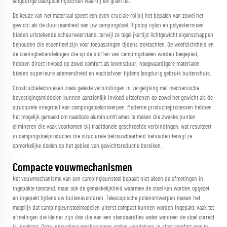
langdurige backpackingtochten waarbij elk gram telt.
De keuze van het materiaal speelt een even cruciale rol bij het bepalen van zowel het
gewicht als de duurzaamheid van uw campingstoel. Ripstop nylon en polyestermixen
bieden uitstekende scheurweerstand, terwijl ze tegelijkertijd lichtgewicht eigenschappen
behouden die essentieel zijn voor toepassingen tijdens trektochten. De weefdichtheid en
de coatingbehandelingen die op de stoffen van campingstoelen worden toegepast,
hebben direct invloed op zowel comfort als levensduur; hoogwaardigere materialen
bieden superieure ademendheid en vochtafvoer tijdens langdurig gebruik buitenshuis.
Constructietechnieken zoals gelaste verbindingen in vergelijking met mechanische
bevestigingsmiddelen kunnen aanzienlijk invloed uitoefenen op zowel het gewicht als de
structurele integriteit van campingstoelontwerpen. Moderne productieprocessen hebben
het mogelijk gemaakt om naadloze aluminiumframes te maken die zwakke punten
elimineren die vaak voorkomen bij traditionele geschroefde verbindingen, wat resulteert
in campingstoelproducten die structurele betrouwbaarheid behouden terwijl ze
opmerkelijke doelen op het gebied van gewichtsreductie bereiken.
Compacte vouwmechanismen
Het vouwmechanisme van een campingleunstoel bepaalt niet alleen de afmetingen in
ingepakte toestand, maar ook de gemakkelijkheid waarmee de stoel kan worden opgezet
en ingepakt tijdens uw buitenavonturen. Telescopische potenontwerpen maken het
mogelijk dat campingleunstoelmodellen uiterst compact kunnen worden ingepakt, vaak tot
afmetingen die kleiner zijn dan die van een standaardfles water wanneer de stoel correct