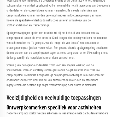
tegelijkertijd voor betrouwbare prestaties tijdens al uw buitenactiviteiten. Regelmatig
schoonmaken verwijdert opgehoopt vuil en rommel die het slijtageproces van bewegende
onderdelen en stofoppervlakken kunnen versnellen. De meeste materialen van
campingsstoelen kunnen worden gereinigd met een milde zeepoplossing en water,
hoewel de specifieke onderhoudsinstructies variëren afhankelijk van de
stofbehandelingen en framecoatings.
Opslagoverwegingen spelen een cruciale rol bij het behoud van de staat van uw
campingsstoel tussen de avonturen in. Goed drogen vóór opslag voorkomt het ontstaan
van schimmel en muffe geurtjes, wat de integriteit van de stof kan aantasten en
onaangename geurtjes kan veroorzaken. Een gecontroleerde opslagomgeving beschermt
de onderdelen van de campingsstoel tegen extreme temperaturen en UV-straling, die op
de lange termijn de materialen kunnen doen verslechteren.
Smering van bewegende onderdelen zorgt voor een soepele werking van de
vouwmechanismen en verstelsystemen gedurende de gehele levensduur van uw
campingsstoel. Kwalitatief hoogwaardige campingsstoelontwerpen minimaliseren het
onderhoudsbehoeften door middel van zelfsmerende materialen en afgedichte
lagerystemen die bestand zijn tegen verontreiniging door buitense elementen.
Veelzijdigheid en veelvuldige toepassingen
Ontwerpkenmerken specifiek voor activiteiten
Moderne campingsstoelontwerpen erkennen in toenemende mate dat buitenliefhebbers