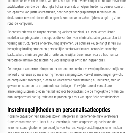
tot ongemak en vermoeidheid, wat ten koste gaat van uw ervaring in de natuur. Gevormde
zitvlakontwerpen die de natuurlijke lichaamscurvatuur volgen, bieden superieur comfort
ten opzichte van platte alternatieven, door het gewicht gelijkmatiger te verdelen en
drukpunten te verminderen die ongemak kunnen veroorzaken tijdens langdurig zitten
rond de kampvuur.
De constructie van de rugondersteuning varieert aanzienlijk tussen verschillende
modellen campingstoelen, met opties die variëren van minimalistische gaaspanelen tot
volledig gestructureerde ondersteuningssystemen. De optimale keuze hangt af van uw
beoogde gebruikspatronen en persoonlijke comfortvoorkeuren, aangezien sommige
backpackers minimale gewicht prioriteren, terwijl anderen meer waarde hechten aan
verbeterde lumbale ondersteuning voor langdurige ontspanningsperiodes.
De integratie van armleuningen vormt een andere comfortoverweging die aanzienlijk kan
invloed uitoefenen op uw ervaring met een campingstoel. Hoewel armleuningen gewicht
en complexiteit toevoegen, bieden ze waardevolle ondersteuning bij het lezen, eten of
gewoon ontspannen na uitputtende wandeldagen. Verwijderbare of verstelbare
armleuningsystemen bieden flexibiliteit voor backpackers die de mogelijkheid willen om
hun
kampeerstoel
configuratie aan te passen op basis van specifieke activiteitseisen.
Instelmogelijkheden en personalisatieopties
Moderne ontwerpen van kampeerstoelen integreren in toenemende mate verstelbare
functies waarmee gebruikers hun zitervaring kunnen aanpassen op basis van de
terreinomstandigheden en persoonlijke voorkeuren. Hoogteverstellingssystemen maken