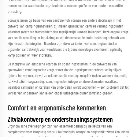
is ingeklapt. Deze innovatieve mechanismen stellen wandelaars in staat comfort mee te
nemen zonder waardevolle rugzakruimte te moeten opofferen voor andere essentiële
uitrusting.
Vouwsystemen op basis van een centrale hub vormen een andere doorbraak in het
ontwerp van campingleunstoelen: zij maken gebruik van centrale verbindingspunten
waardoor meerdere frameonderdelen tegelijkertijd kunnen inklappen. Deze aanpak zorgt
voor snelle opstelling en inpakking, terwijl de constructie onder belasting behoudt van
zijn structurele integriteit. Daardoor zijn deze varianten van campingleunstoelen
bijzonder aantrekkelijk voor wandelaars die tijdens meerdagse avonturen regelmatig
kamp opslaan en weer afbreken.
De integratie van elastische koorden en spanningsystemen in de ontwerpen van
opvouwbare campingstoelen zorgt ervoor dat de ingeklapte onderdelen veilig blijven
tijdens het vervoer, terwijl ze ook een snelle montage mogelijk maken wanneer dat nodig
is. Kwalitatief hoogwaardige campingstoelen integreren deze elementen naadloos,
waardoor rammelen of losraken van onderdelen wordt voorkomen — een probleem dat tot
verlies van onderdelen kan leiden onder uitdagende buitensomstandigheden.
Comfort en ergonomische kenmerken
Zitvlakontwerp en ondersteuningssystemen
Ergonomische overwegingen zijn van essentieel belang bij de keuze van een
campingstoel voor langdurig gebruik buitenshuis, aangezien ongeschikt zitten kan leiden