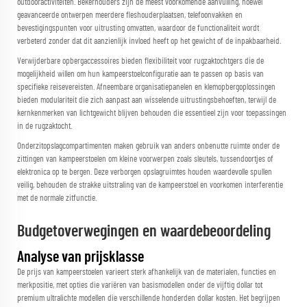
outdooractiviteiten. Bekerhouders zijn de meest voorkomende aanvulling, hoewel
geavanceerde ontwerpen meerdere fleshouderplaatsen, telefoonvakken en
bevestigingspunten voor uitrusting omvatten, waardoor de functionaliteit wordt
verbeterd zonder dat dit aanzienlijk invloed heeft op het gewicht of de inpakbaarheid.
Verwijderbare opbergaccessoires bieden flexibiliteit voor rugzaktochtgers die de
mogelijkheid willen om hun kampeerstoelconfiguratie aan te passen op basis van
specifieke reisevereisten. Afneembare organisatiepanelen en klemopbergoplossingen
bieden modulariteit die zich aanpast aan wisselende uitrustingsbehoeften, terwijl de
kernkenmerken van lichtgewicht blijven behouden die essentieel zijn voor toepassingen
in de rugzaktocht.
Onderzitopslagcompartimenten maken gebruik van anders onbenutte ruimte onder de
zittingen van kampeerstoelen om kleine voorwerpen zoals sleutels, tussendoortjes of
elektronica op te bergen. Deze verborgen opslagruimtes houden waardevolle spullen
veilig, behouden de strakke uitstraling van de kampeerstoel en voorkomen interferentie
met de normale zitfunctie.
Budgetoverwegingen en waardebeoordeling
Analyse van prijsklasse
De prijs van kampeerstoelen varieert sterk afhankelijk van de materialen, functies en
merkpositie, met opties die variëren van basismodellen onder de vijftig dollar tot
premium ultralichte modellen die verschillende honderden dollar kosten. Het begrijpen