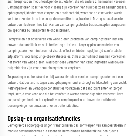
zich bezighouden met uiteenlopende activiteiten, die elk andere zitkenmerken vereisen.
Campingsstoelen specifiek voor visserij zijn voorzien van functies zoals hengelhouders,
opbergmogelijkheden voor visgerei en draaibaarheid, waardoor de viservaring wordt
verbeterd zonder in te boeten op de essentiële draagbaarheid. Deze gespecialiseerde
ontwerpen illustreren hoe fabrikanten van campingsstoelen basisconcepten aanpassen
om specifieke buitensporten te ondersteunen.
Fotografie en het observeren van wilde dieren profiteren van campingstoelen met een
ontwerp dat stabiliteit en stille bediening prioriteert. Lager geplaatste modellen van
campingstoelen verminderen het visuele effect en bieden tegelijkertijd comfortabele
zitplatforms voor langdurige observatiesessies. Stille uitschuifmechanismen voorkomen
het storen van wilde dieren, waardoor deze varianten van campingstoelen waardevolle
hulpmiddelen zijn voor natuurfotografen en vogelaars.
Toepassingen op het strand en bij wateractiviteiten vereisen campingstoelen met een
ontwerp dat bestand is tegen zandophoping en snel uitdroogt na blootstelling aan vocht.
Netstofpanelen en verhoogde constructies voorkomen dat zand blijft zitten en zorgen
tegelijkertijd voor ventilatie die het comfort in warme omstandigheden verbetert. Deze
aanpassingen breiden het gebruik van campingstoelen uit boven de traditionele
bosomgevingen en omvatten diverse buitensituaties.
Opslag- en organisatiefuncties
Geïntegreerde opbergoplossingen transformeren basisontwerpen van kampeerstoelen in
mobiele commandocentra die essentiële items binnen handbereik houden tijdens