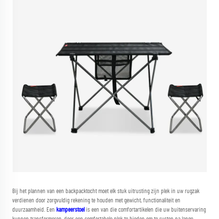
Bij het plannen van een backpacktocht moet elk stuk uitrusting zijn plek in uw rugzak
verdienen door zorgvuldig rekening te houden met gewicht, functionaliteit en
duurzaamheid. Een
kampeerstoel
is een van die comfortartikelen die uw buitenservaring