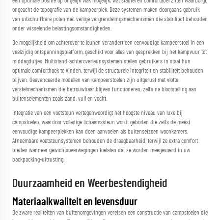
een optimale positie op ongelijk vlak mogelijk, wat stabiel en comfortabel zitten waarborgt,
ongeacht de topografie van de kampeerplek. Deze systemen maken doorgaans gebruik
van uitschuifbare poten met veilige vergrendelingsmechanismen die stabiliteit behouden
onder wisselende belastingsomstandigheden.
De mogelijkheid om achterover te leunen verandert een eenvoudige kampeerstoel in een
veelzijdig ontspanningsplatform, geschikt voor alles van gesprekken bij het kampvuur tot
middagdutjes. Multistand-achteroverleunsystemen stellen gebruikers in staat hun
optimale comforthoek te vinden, terwijl de structurele integriteit en stabiliteit behouden
blijven. Geavanceerde modellen van kampeerstoelen zijn uitgerust met vlotte
verstelmechanismen die betrouwbaar blijven functioneren, zelfs na blootstelling aan
buitenselementen zoals zand, vuil en vocht.
Integratie van een voetsteun vertegenwoordigt het hoogste niveau van luxe bij
campstoelen, waardoor volledige lichaamssteun wordt geboden die zelfs de meest
eenvoudige kampeerplekken kan doen aanvoelen als buitenseizoen woonkamers.
Afneembare voetsteunsystemen behouden de draagbaarheid, terwijl ze extra comfort
bieden wanneer gewichtsoverwegingen toelaten dat ze worden meegevoerd in uw
backpacking-uitrusting.
Duurzaamheid en Weerbestendigheid
Materiaalkwaliteit en levensduur
De zware realiteiten van buitenomgevingen vereisen een constructie van campstoelen die