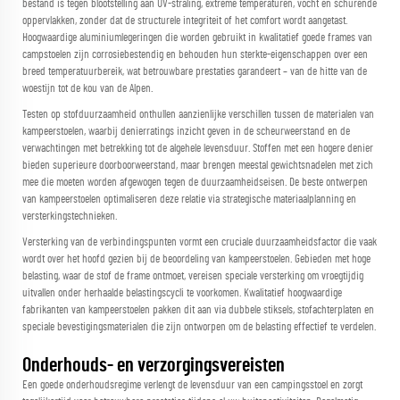
bestand is tegen blootstelling aan UV-straling, extreme temperaturen, vocht en schurende
oppervlakken, zonder dat de structurele integriteit of het comfort wordt aangetast.
Hoogwaardige aluminiumlegeringen die worden gebruikt in kwalitatief goede frames van
campstoelen zijn corrosiebestendig en behouden hun sterkte-eigenschappen over een
breed temperatuurbereik, wat betrouwbare prestaties garandeert – van de hitte van de
woestijn tot de kou van de Alpen.
Testen op stofduurzaamheid onthullen aanzienlijke verschillen tussen de materialen van
kampeerstoelen, waarbij denierratings inzicht geven in de scheurweerstand en de
verwachtingen met betrekking tot de algehele levensduur. Stoffen met een hogere denier
bieden superieure doorboorweerstand, maar brengen meestal gewichtsnadelen met zich
mee die moeten worden afgewogen tegen de duurzaamheidseisen. De beste ontwerpen
van kampeerstoelen optimaliseren deze relatie via strategische materiaalplanning en
versterkingstechnieken.
Versterking van de verbindingspunten vormt een cruciale duurzaamheidsfactor die vaak
wordt over het hoofd gezien bij de beoordeling van kampeerstoelen. Gebieden met hoge
belasting, waar de stof de frame ontmoet, vereisen speciale versterking om vroegtijdig
uitvallen onder herhaalde belastingscycli te voorkomen. Kwalitatief hoogwaardige
fabrikanten van kampeerstoelen pakken dit aan via dubbele stiksels, stofachterplaten en
speciale bevestigingsmaterialen die zijn ontworpen om de belasting effectief te verdelen.
Onderhouds- en verzorgingsvereisten
Een goede onderhoudsregime verlengt de levensduur van een campingsstoel en zorgt