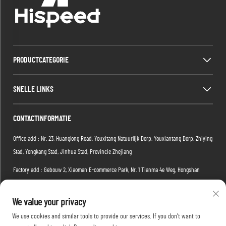
PRODUCTCATEGORIE
SNELLE LINKS
CONTACTINFORMATIE
Office add : Nr. 23, Huanglong Road, Youxitang Natuurlijk Dorp, Youxiantang Dorp, Zhiying
Stad, Yongkang Stad, Jinhua Stad, Provincie Zhejiang
Factory add : Gebouw 2, Xiaoman E-commerce Park, Nr. 1 Tianma 4e Weg, Hongshan
District, Wuhan, Hubei-provincie, China
We value your privacy
E-mail:
[email protected]
We use cookies and similar tools to provide our services. If you don't want to
Tel:
+86-15088234353