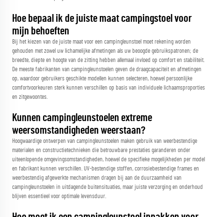
Hoe bepaal ik de juiste maat campingstoel voor
mijn behoeften
Bij het kiezen van de juiste maat voor een campingleunstoel moet rekening worden
gehouden met zowel uw lichamelijke afmetingen als uw beoogde gebruikspatronen; de
breedte, diepte en hoogte van de zitting hebben allemaal invloed op comfort en stabiliteit.
De meeste fabrikanten van campingleunstoelen geven de draagcapaciteit en afmetingen
op, waardoor gebruikers geschikte modellen kunnen selecteren, hoewel persoonlijke
comfortvoorkeuren sterk kunnen verschillen op basis van individuele lichaamsproporties
en zitgewoontes.
Kunnen campingleunstoelen extreme
weersomstandigheden weerstaan?
Hoogwaardige ontwerpen van campingleunstoelen maken gebruik van weerbestendige
materialen en constructietechnieken die betrouwbare prestaties garanderen onder
uiteenlopende omgevingsomstandigheden, hoewel de specifieke mogelijkheden per model
en fabrikant kunnen verschillen. UV-bestendige stoffen, corrosiebestendige frames en
weerbestendig afgewerkte mechanismen dragen bij aan de duurzaamheid van
campingleunstoelen in uitdagende buitensituaties, maar juiste verzorging en onderhoud
blijven essentieel voor optimale levensduur.