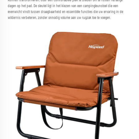
kunnen transformeren, door een comfortabele plek te bieden om te rusten na lange
dagen op het pad. De sleutel ligt in het kiezen van een campingleunstoel die een
evenwicht vindt tussen draagbaarheid en essentiële functies die uw ervaring in de
wildernis verbeteren, zonder onnodig volume aan uw rugzak toe te voegen.