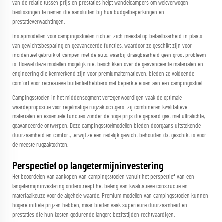
van de relatie tussen prijs en prestaties helpt wandelcampers om weloverwogen
beslissingen te nemen die aansluiten bij hun budgetbeperkingen en
prestatieverwachtingen.
Instapmodellen voor campingsstoelen richten zich meestal op betaalbaarheid in plaats
van gewichtsbesparing en geavanceerde functies, waardoor ze geschikt zijn voor
incidenteel gebruik of campen met de auto, waarbij draagbaarheid geen groot probleem
is. Hoewel deze modellen mogelijk niet beschikken over de geavanceerde materialen en
engineering die kenmerkend zijn voor premiumalternatieven, bieden ze voldoende
comfort voor recreatieve buitenliefhebbers met beperkte eisen aan een campingsstoel.
Campingsstoelen in het middensegment vertegenwoordigen vaak de optimale
waardepropositie voor regelmatige rugzaktochtgers: zij combineren kwalitatieve
materialen en essentiële functies zonder de hoge prijs die gepaard gaat met ultralichte,
geavanceerde ontwerpen. Deze campingsstoelmodellen bieden doorgaans uitstekende
duurzaamheid en comfort, terwijl ze een redelijk gewicht behouden dat geschikt is voor
de meeste rugzaktochten.
Perspectief op langetermijninvestering
Het beoordelen van aankopen van campingsstoelen vanuit het perspectief van een
langetermijninvestering onderstreept het belang van kwalitatieve constructie en
materiaalkeuze voor de algehele waarde. Premium modellen van campingsstoelen kunnen
hogere initiële prijzen hebben, maar bieden vaak superieure duurzaamheid en
prestaties die hun kosten gedurende langere bezitstijden rechtvaardigen.