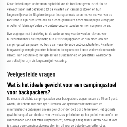
Garantiedekking en ondersteuningsbeleid van de fabrikant geven inzicht in de
verwachtingen met betrekking tot de kwaliteit van campingsstoelen en hun
langetermijnwaarde. Uitgebreide garantieprogramma's tonen het vertrouwen van de
fabrikant in zijn producten aan en bieden gebruikers bescherming tegen vroegtijdig
uitvallen of fabricagefouten die buitenavonturen zouden kunnen compromitteren.
Overwegingen met betrekking tot de wederverkoopwaarde worden relevant voor
buitenliefhebbers die regelmatig hun uitrusting upgraden of hun eisen aan een
campingsstoel aanpassen op basis van veranderende outdooractiviteiten. Kwalitatief
hoogwaardige campingsstoelen behouden doorgaans een betere wederverkoopwaarde
dankzij hun reputatie op het gebied van duurzaamheid en prestaties, waardoor ze
aantrekkelijker zijn als langetermijninvestering.
Veelgestelde vragen
Wat is het ideale gewicht voor een campingsstoel
voor backpackers?
De meeste ultralichte campingsstoelen voor backpackers wegen tussen de 1,5 en 3 pond,
waarbij de lichtste modellen gebruikmaken van geavanceerde materialen en
minimalistische ontwerpen om een gewicht onder de 2 pond te bereiken. Het optimale
gewicht hangt af van de duur van uw reis, uw prioriteiten op het gebied van comfort en
overwegingen rond het totale rugzakgewicht; sommige backpackers kiezen bewust voor
iets zwaardere campingsstoelmodellen in ruil voor verbeterde comfortfuncties.