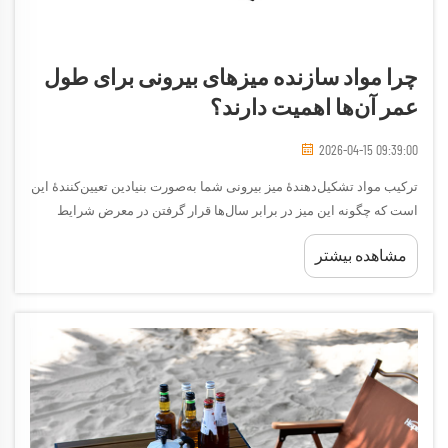
چرا مواد سازنده میزهای بیرونی برای طول
عمر آن‌ها اهمیت دارند؟
2026-04-15 09:39:00
ترکیب مواد تشکیل‌دهندهٔ میز بیرونی شما به‌صورت بنیادین تعیین‌کنندهٔ این
است که چگونه این میز در برابر سال‌ها قرار گرفتن در معرض شرایط
محیطی سخت مقاومت خواهد کرد. برخلاف مبلمان داخلی که از حفاظت
مشاهده بیشتر
محیطی کنترل‌شده بهره می‌برد، یک میز بیرونی باید در برابر نوسانات
آب‌وهوایی، باران، نور مستقیم خورشید و... مقاومت کند.