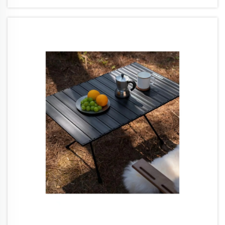
fungsi...