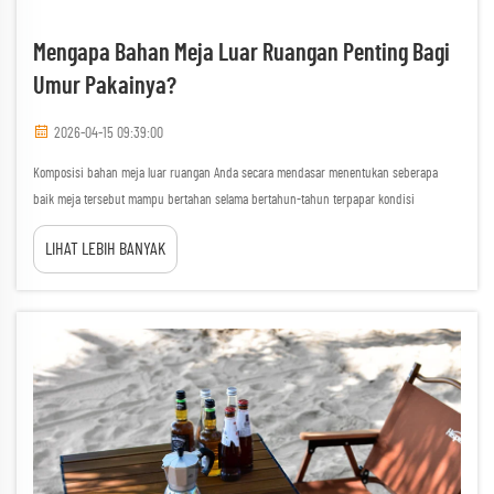
Mengapa Bahan Meja Luar Ruangan Penting Bagi
Umur Pakainya?
2026-04-15 09:39:00
Komposisi bahan meja luar ruangan Anda secara mendasar menentukan seberapa
baik meja tersebut mampu bertahan selama bertahun-tahun terpapar kondisi
lingkungan yang keras. Berbeda dengan perabot dalam ruangan yang dilindungi oleh
LIHAT LEBIH BANYAK
pengatur suhu ruangan, meja luar ruangan harus mampu menahan...