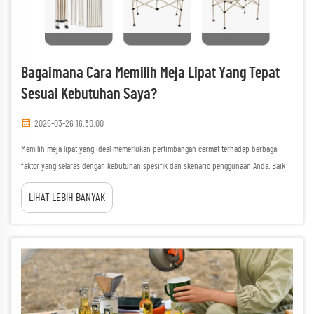
Bagaimana Cara Memilih Meja Lipat Yang Tepat
Sesuai Kebutuhan Saya?
2026-03-26 16:30:00
Memilih meja lipat yang ideal memerlukan pertimbangan cermat terhadap berbagai
faktor yang selaras dengan kebutuhan spesifik dan skenario penggunaan Anda. Baik
Anda membutuhkan perabot kemping di luar ruangan, solusi ruang kerja portabel,
LIHAT LEBIH BANYAK
maupun kursi serba guna di dalam ruangan...