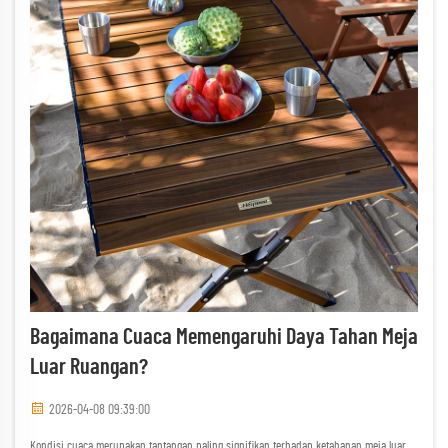
Bagaimana Cuaca Memengaruhi Daya Tahan Meja
Luar Ruangan?
2026-04-08 09:39:00
Kondisi cuaca merupakan tantangan paling signifikan terhadap ketahanan meja luar