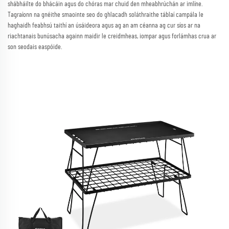
shábháilte do bhácáin agus do chóras mar chuid den mheabhrúchán ar imlíne.
Tagraíonn na gnéithe smaointe seo do ghlacadh soláthraithe táblaí campála le
haghaidh feabhsú taithí an úsáideora agus ag an am céanna ag cur síos ar na
riachtanais bunúsacha againn maidir le creidmheas, iompar agus forlámhas crua ar
son seodais easpóide.