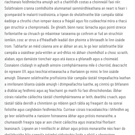
riachtanais feidhmíochta amuigh ach a chaithfidh costas a choinneáil faoi réir.
Soláthraíonn cranna comhdhúilte alumnamail sainmórdhleathana an neart is fearr i
gcomparáid le malairtí traidisiúnta, a ligean do sholáthraithe blár campála táblaí
éadóige a chruthú chun iompair éasca a fhágáil agus fós cuideachtaí móra a thacú
gan struchtúr a chompromadú. De ghnáth, bíonn naisc lárnacha agus pointí streice
forlíontaithe sa chruach go mbaintear taiseanna go cothrom ar fud an struchtúir
iomláin, cosc ar strus a d’fhéadfadh leadáil don phointe a bhriseadh le linn úsáide
trom. Tabharfar an méid céanna aire ar ábhair an ais, le go leor soláthraithe blár
campála a úsáidtear pola-eitilén ar ard-dhlús nó ábhair chomhdhúil a chosc scraith,
alaban, agus damáiste tionchair agus atá éasca a ghlanadh agus a choimeád.
Cosnaíonn clúdaigh in aghaidh aimsire comhpháirteanna míle ó chorróid, deacracht
ón ngreann UV, agus teochtaí eitseanacha a tharlaíonn go minic le linn úsáide
amuigh. Déanann soláthraithe proifisiúnta blár campála tástáil timpeallachta leathan
a imirlíonann blianta úsáide amuigh i dtimpeallachta luaithe, ag cinntiú go bhfanann
a dtáblaí ag feidhmiú agus ag féachaint go maith fiú faoi dhrochshondas. Ábhar
córais rialaithe cáilíochta tástáil chomhpháirteanna ar leith, dearbhú cruach, agus
tástáil tábla deiridh a chinntíonn go mbíonn gach tábla ag freagairt do na sonraí
foilsithe agus caighdeáin feidhmíochta. Cuirtear córais traceálaíochta i bhfeidhm ag
go leor soláthraithe a rianúonn foinseanna ábhar agus próisis monaraithe, a
chumasoidh freagra tapa ar aon cheist cáilíochta agus iniatachtaí fhorbairt
leanúnach. Ligeann an t-innillíocht ar ábhair agus próisis monaraithe níos fearr do