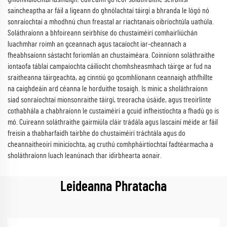
saincheaptha ar fáil a ligeann do ghnólachtaí táirgí a bhranda le lógó nó
sonraíochtaí a mhodhnú chun freastal ar riachtanais oibríochtúla uathúla.
Soláthraíonn a bhfoireann seirbhíse do chustaiméirí comhairliúchán
luachmhar roimh an gceannach agus tacaíocht iar-cheannach a
fheabhsaíonn sástacht foriomlán an chustaiméara. Coinníonn soláthraithe
iontaofa táblaí campaíochta cáilíocht chomhsheasmhach táirge ar fud na
sraitheanna táirgeachta, ag cinntiú go gcomhlíonann ceannaigh athfhillte
na caighdeáin ard céanna le horduithe tosaigh. Is minic a sholáthraíonn
siad sonraíochtaí mionsonraithe táirgí, treoracha úsáide, agus treoirlínte
cothabhála a chabhraíonn le custaiméirí a gcuid infheistíochta a fhadú go is
mó. Cuireann soláthraithe gairmiúla cláir trádála agus lascainí méide ar fáil
freisin a thabharfaidh tairbhe do chustaiméirí tráchtála agus do
cheannaitheoirí minicíochta, ag cruthú comhpháirtíochtaí fadtéarmacha a
sholáthraíonn luach leanúnach thar idirbhearta aonair.
Leideanna Phratacha