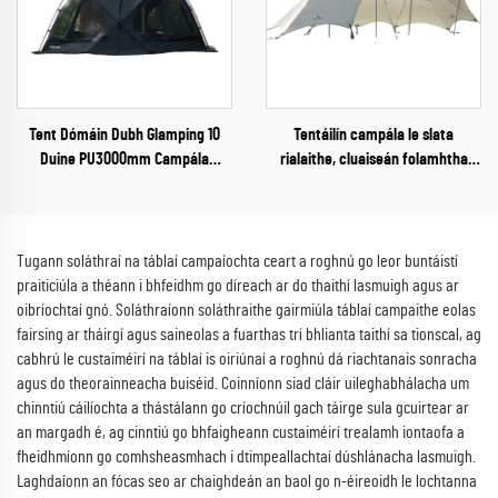
Tent Dómáin Dubh Glamping 10
Tentáilín campála le slata
Duine PU3000mm Campála
rialaithe, cluaiseán folamhtha
Amuigh Tent Geimhreadh
uisce, tentáilín cófra do 10-20
duine, cófra trá, cófra scáth,
tentáilín tarp
Tugann soláthraí na táblaí campaíochta ceart a roghnú go leor buntáistí
praiticiúla a théann i bhfeidhm go díreach ar do thaithí lasmuigh agus ar
oibríochtaí gnó. Soláthraíonn soláthraithe gairmiúla táblaí campaithe eolas
fairsing ar tháirgí agus saineolas a fuarthas trí bhlianta taithí sa tionscal, ag
cabhrú le custaiméirí na táblaí is oiriúnaí a roghnú dá riachtanais sonracha
agus do theorainneacha buiséid. Coinníonn siad cláir uileghabhálacha um
chinntiú cáilíochta a thástálann go críochnúil gach táirge sula gcuirtear ar
an margadh é, ag cinntiú go bhfaigheann custaiméirí trealamh iontaofa a
fheidhmíonn go comhsheasmhach i dtimpeallachtaí dúshlánacha lasmuigh.
Laghdaíonn an fócas seo ar chaighdeán an baol go n-éireoidh le lochtanna