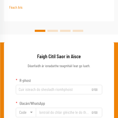
iolrúil le gníomhaíochtaí amuigh sa tuait...
Féach Arís
Faigh Cítíl Saor in Aisce
Déanfaidh ár ionadaithe teagmháil leat go luath.
R-phost
0/100
Glacán/WhatsApp
Code
0/100