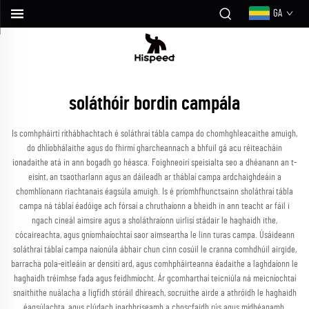
GA
soláthóir bordin campála
Is comhpháirtí ríthábhachtach é soláthraí tábla campa do chomhghleacaithe amuigh,
do dhlíobhálaithe agus do fhirmí gharcheannach a bhfuil gá acu réiteacháin
ionadaithe atá in ann bogadh go héasca. Foighneoirí speisialta seo a dhéanann an t-
eisínt, an tsaotharlann agus an dáileadh ar tháblaí campa ardchaighdeáin a
chomhlíonann riachtanais éagsúla amuigh. Is é príomhfhunctsainn sholáthraí tábla
campa ná táblaí éadóige ach fórsaí a chruthaíonn a bheidh in ann teacht ar fáil i
ngach cineál aimsire agus a sholáthraíonn uirlisí stádair le haghaidh ithe,
cócaireachta, agus gníomhaíochtaí saor aimseartha le linn turas campa. Úsáideann
soláthraí táblaí campa naíonúla ábhair chun cinn cosúil le cranna comhdhúil airgide,
barracha pola-eitleáin ar densití ard, agus comhpháirteanna éadaithe a laghdaíonn le
haghaidh tréimhse fada agus feidhmíocht. Ár gcomharthaí teicniúla ná meicníochtaí
snaithithe nuálacha a ligfidh stóráil dhíreach, socruithe airde a athróidh le haghaidh
éagsúlachta, agus clúdach inarbhriseamh a choscfaidh rús agus mídhéanamh.