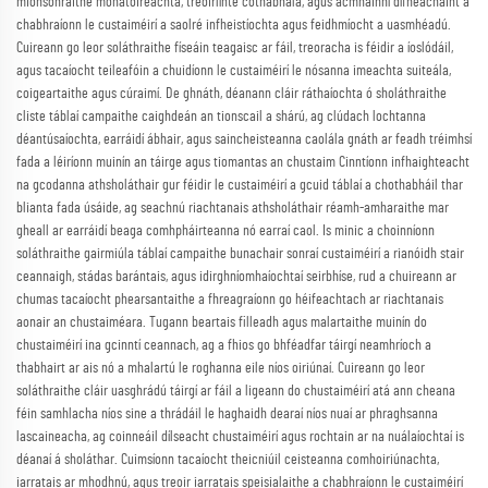
mionsonraithe monatóireachta, treoirlínte cothabhála, agus acmhainní dífhéachaint a
chabhraíonn le custaiméirí a saolré infheistíochta agus feidhmíocht a uasmhéadú.
Cuireann go leor soláthraithe físeáin teagaisc ar fáil, treoracha is féidir a íoslódáil,
agus tacaíocht teileafóin a chuidíonn le custaiméirí le nósanna imeachta suiteála,
coigeartaithe agus cúraimí. De ghnáth, déanann cláir ráthaíochta ó sholáthraithe
cliste táblaí campaithe caighdeán an tionscail a shárú, ag clúdach lochtanna
déantúsaíochta, earráidí ábhair, agus saincheisteanna caolála gnáth ar feadh tréimhsí
fada a léiríonn muinín an táirge agus tiomantas an chustaim Cinntíonn infhaighteacht
na gcodanna athsholáthair gur féidir le custaiméirí a gcuid táblaí a chothabháil thar
blianta fada úsáide, ag seachnú riachtanais athsholáthair réamh-amharaithe mar
gheall ar earráidí beaga comhpháirteanna nó earraí caol. Is minic a choinníonn
soláthraithe gairmiúla táblaí campaithe bunachair sonraí custaiméirí a rianóidh stair
ceannaigh, stádas barántais, agus idirghníomhaíochtaí seirbhíse, rud a chuireann ar
chumas tacaíocht phearsantaithe a fhreagraíonn go héifeachtach ar riachtanais
aonair an chustaiméara. Tugann beartais filleadh agus malartaithe muinín do
chustaiméirí ina gcinntí ceannach, ag a fhios go bhféadfar táirgí neamhríoch a
thabhairt ar ais nó a mhalartú le roghanna eile níos oiriúnaí. Cuireann go leor
soláthraithe cláir uasghrádú táirgí ar fáil a ligeann do chustaiméirí atá ann cheana
féin samhlacha níos sine a thrádáil le haghaidh dearaí níos nuaí ar phraghsanna
lascaineacha, ag coinneáil dílseacht chustaiméirí agus rochtain ar na nuálaíochtaí is
déanaí á sholáthar. Cuimsíonn tacaíocht theicniúil ceisteanna comhoiriúnachta,
iarratais ar mhodhnú, agus treoir iarratais speisialaithe a chabhraíonn le custaiméirí