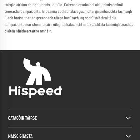
táirgí a oiriúnú do riachtanais uathúla. Cuireann acmhainní oideachais amhail
treoracha campaíochta, leideanna cothabhála, agus moltaí gníomhaíochta lasmuigh
luach breise thar an gceannach táirge bunúsach, ag socrú soláthraí tábla
campaíochta mar chomhpháirtí uileghabhálach stíl mhaireachtála lasmuigh seachas
díoltóir idirbheartaithe amháin.
CATAGÓIR TÁIRGE
NAISC GHASTA