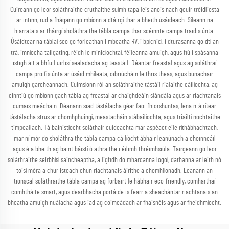
Cuireann go leor soláthraithe cruthaithe suímh tapa leis anois nach gcuir tréidliosta
ar intinn, rud a fhágann go mbíonn a dtáirgí thar a bheith úsáideach. Síleann na
hiarratais ar tháirgí sholáthraithe tábla campa thar scéinnte campa traidisiúnta.
Úsáidtear na táblaí seo go forleathan i mbeatha RV, i bpícnicí, i dturasanna go dtí an
trá, imníocha tailgating, réidh le minicíochtaí, féileanna amuigh, agus fiú i spásanna
istigh áit a bhfuil uirlisí sealadacha ag teastáil. Déantar freastal agus ag soláthraí
campa proifisiúnta ar úsáid mhíleata, oibriúcháin leithris theas, agus bunachair
amuigh garcheannach. Cuimsíonn ról an soláthraithe tástáil rialaithe cáilíochta, ag
cinntiú go mbíonn gach tábla ag freastal ar chaighdeáin slándála agus ar riachtanais
cumais meáchain. Déanann siad tástálacha géar faoi fhiorshuntas, lena n-áirítear
tástálacha strus ar chomhphuingí, meastacháin stábailíochta, agus triailtí nochtaithe
timpeallach. Tá bainistíocht soláthair cuideachta mar aspéact eile ríthábhachtach,
mar ní mór do sholáthraithe tábla campa cáilíocht ábhair leanúnach a choinneáil
agus é a bheith ag baint báistí ó athraithe i éilimh thréimhsiúla. Tairgeann go leor
soláthraithe seirbhísí saincheaptha, a ligfidh do mharcanna logoí, dathanna ar leith nó
toisí móra a chur isteach chun riachtanais áirithe a chomhlíonadh. Leanann an
tionscal soláthraithe tábla campa ag forbairt le hábhair eco-friendly, comharthaí
comhtháite smart, agus dearbhacha portáide is fearr a sheachántar riachtanais an
bheatha amuigh nuálacha agus iad ag coimeádadh ar fhaisnéis agus ar fheidhmíocht.