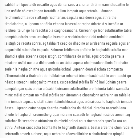
sábháilte i bpostaidh oscailte agus dúnta, cosc a chur ar thitim neamhthacaithe le
linn úsáide nó oscailt gan iarraidh le linn iompair agus stórála. Lánnann
feidhmiúlacht airde rialtaigh riachtanais éagsúla úsáideoirí agus athraithe
tíreolaíochta, a ligeann an tábla céanna freastal ar rogha údarás ó suíocháin ar
leibhéal talún go haireachtaí bia caighdeánacha. Cuireann go leor soláthraithe táblaí
campála córais cosa teaslapála isteach a sholáthraíonn rialú ardoide anaithnid
laistigh de raonta sonraí, ag tabhairt cead do dhaoine ar airdeanna éagsúla agus ar
eagarthóirí suíocháin éagsúla. Baintear feidhm as gnéithe le haghaidh stórála mar
shampla gluaisceanna cupaí istigh, comhbharsa do uirlisí, agus crocha gearra, a
mhaíonn úsáid uasta a dhéanamh as an tábla agus a choimeádann limistéir chaite
soiléir le haghaidh ithe agus gníomhaíochtaí. Ligeann dearraí sclata compaicta
d’fhormaíocht a thabhairt do tháblaí mar mhamaí trína mbacáin atá in ann teacht go
héasca isteach i mbogsaí toirmasca, cuideachtaí stórála RV nó bailiúcháin gearra
campála gan spás breise a úsáid. Cuireann soláthraithe proifisiúnta táblaí campála
minic málaí iompair nó málaí stórála san áireamh a chosnaíonn achrainn an tábla le
linn iompair agus a sholáthraíonn láimhshleasaí agus srónaí cosc le haghaidh iompair
éasca. Ligeann coincheapa deartha modúlacha do tháblaí iolracha nascadh lena
chéile le haghaidh cruinnithe grúpaí móra nó scaradh le haghaidh úsáide aonair, ag
soláthar fleisceacht a oiriúníonn do mhéid grúpaí agus riachtanais spásúla atá ag
athrú. Áirítear cnocacha babhtáilte le haghaidh slándála, bealaí ardaithe chun rudai ó
sciorradh amach a chosc, agus achrainn téacs clibrithe a sholáthraíonn griopáil