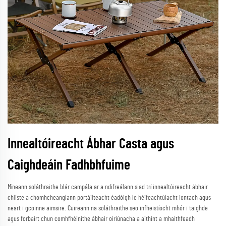
Innealtóireacht Ábhar Casta agus
Caighdeáin Fadhbhfuime
Míneann soláthraithe blár campála ar a ndifreálann siad trí innealtóireacht ábhair
chliste a chomhcheanglann portáilteacht éadóigh le héifeachtúlacht iontach agus
neart i gcoinne aimsire. Cuireann na soláthraithe seo infheistíocht mhór i taighde
agus forbairt chun comhfhéinithe ábhair oiriúnacha a aithint a mhaithfeadh