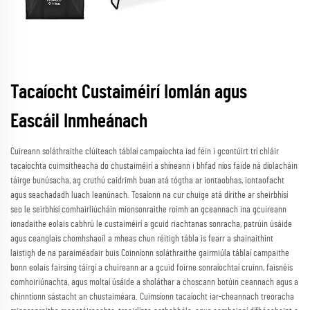
Tacaíocht Custaiméirí Iomlán agus
Eascáil Inmheánach
Cuireann soláthraithe clúiteach táblaí campaíochta iad féin i gcontúirt trí chláir
tacaíochta cuimsitheacha do chustaiméirí a shíneann i bhfad níos faide ná díolacháin
táirge bunúsacha, ag cruthú caidrimh buan atá tógtha ar iontaobhas, iontaofacht
agus seachadadh luach leanúnach. Tosaíonn na cur chuige atá dírithe ar sheirbhísí
seo le seirbhísí comhairliúcháin mionsonraithe roimh an gceannach ina gcuireann
ionadaithe eolais cabhrú le custaiméirí a gcuid riachtanas sonracha, patrúin úsáide
agus ceanglais chomhshaoil a mheas chun réitigh tábla is fearr a shainaithint
laistigh de na paraiméadair buis Coinníonn soláthraithe gairmiúla táblaí campaithe
bonn eolais fairsing táirgí a chuireann ar a gcuid foirne sonraíochtaí cruinn, faisnéis
comhoiriúnachta, agus moltaí úsáide a sholáthar a choscann botúin ceannach agus a
chinntíonn sástacht an chustaiméara. Cuimsíonn tacaíocht iar-cheannach treoracha