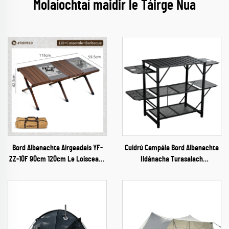
Molaíochtaí maidir le Táirge Nua
Bord Albanachta Airgeadais YF-
Cuidrú Campála Bord Albanachta
ZZ-10F 90cm 120cm Le Loisceann
Ildánacha Turasalach
agus Grill
Sábháilteach Amhainneach
Éadach Iarainn