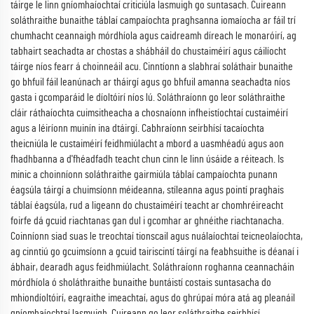
táirge le linn gníomhaíochtaí criticiúla lasmuigh go suntasach. Cuireann
soláthraithe bunaithe táblaí campaíochta praghsanna iomaíocha ar fáil trí
chumhacht ceannaigh mórdhíola agus caidreamh díreach le monaróirí, ag
tabhairt seachadta ar chostas a shábháil do chustaiméirí agus cáilíocht
táirge níos fearr á choinneáil acu. Cinntíonn a slabhraí soláthair bunaithe
go bhfuil fáil leanúnach ar tháirgí agus go bhfuil amanna seachadta níos
gasta i gcomparáid le díoltóirí níos lú. Soláthraíonn go leor soláthraithe
cláir ráthaíochta cuimsitheacha a chosnaíonn infheistíochtaí custaiméirí
agus a léiríonn muinín ina dtáirgí. Cabhraíonn seirbhísí tacaíochta
theicniúla le custaiméirí feidhmiúlacht a mbord a uasmhéadú agus aon
fhadhbanna a d'fhéadfadh teacht chun cinn le linn úsáide a réiteach. Is
minic a choinníonn soláthraithe gairmiúla táblaí campaíochta punann
éagsúla táirgí a chuimsíonn méideanna, stíleanna agus pointí praghais
táblaí éagsúla, rud a ligeann do chustaiméirí teacht ar chomhréireacht
foirfe dá gcuid riachtanas gan dul i gcomhar ar ghnéithe riachtanacha.
Coinníonn siad suas le treochtaí tionscail agus nuálaíochtaí teicneolaíochta,
ag cinntiú go gcuimsíonn a gcuid tairiscintí táirgí na feabhsuithe is déanaí i
ábhair, dearadh agus feidhmiúlacht. Soláthraíonn roghanna ceannacháin
mórdhíola ó sholáthraithe bunaithe buntáistí costais suntasacha do
mhiondíoltóirí, eagraithe imeachtaí, agus do ghrúpaí móra atá ag pleanáil
gníomhaíochtaí lasmuigh. Cuireann go leor soláthraithe seirbhísí