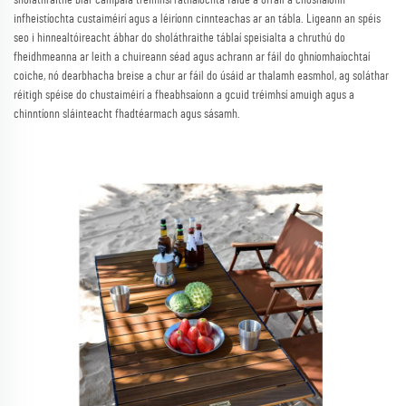
sholáthraithe blár campála tréimhsí ráthaíochta faide a ofráil a chosnaíonn
infheistíochta custaiméirí agus a léiríonn cinnteachas ar an tábla. Ligeann an spéis
seo i hinnealtóireacht ábhar do sholáthraithe táblaí speisialta a chruthú do
fheidhmeanna ar leith a chuireann séad agus achrann ar fáil do ghníomhaíochtaí
coiche, nó dearbhacha breise a chur ar fáil do úsáid ar thalamh easmhol, ag soláthar
réitigh spéise do chustaiméirí a fheabhsaíonn a gcuid tréimhsí amuigh agus a
chinntíonn sláinteacht fhadtéarmach agus sásamh.