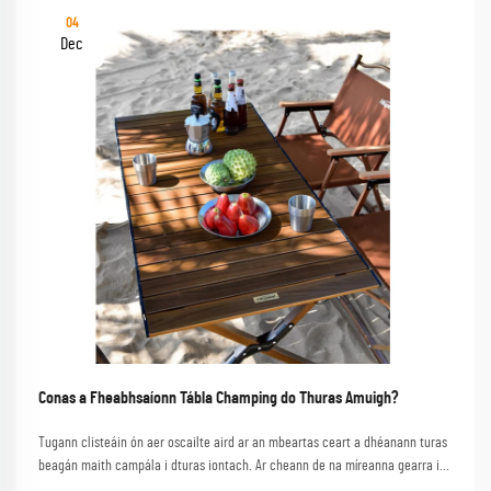
04
Dec
Conas a Fheabhsaíonn Tábla Champing do Thuras Amuigh?
Tugann clisteáin ón aer oscailte aird ar an mbeartas ceart a dhéanann turas
beagán maith campála i dturas iontach. Ar cheann de na míreanna gearra is
mó neamhaisithe ná tábla cáilíochta, a sheirbheálann mar bhonn do chomh