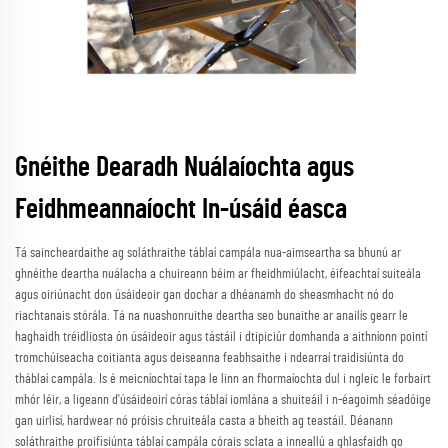
Gnéithe Dearadh Nuálaíochta agus
Feidhmeannaíocht In-úsáid éasca
Tá saincheardaithe ag soláthraithe táblaí campála nua-aimseartha sa bhunú ar
ghnéithe deartha nuálacha a chuireann béim ar fheidhmiúlacht, éifeachtaí suiteála
agus oiriúnacht don úsáideoir gan dochar a dhéanamh do sheasmhacht nó do
riachtanais stórála. Tá na nuashonruithe deartha seo bunaithe ar anailís gearr le
haghaidh tréidliosta ón úsáideoir agus tástáil i dtipiciúr domhanda a aithníonn pointí
tromchúiseacha coitianta agus deiseanna feabhsaithe i ndearraí traidisiúnta do
tháblaí campála. Is é meicníochtaí tapa le linn an fhormaíochta dul i ngleic le forbairt
mhór léir, a ligeann d'úsáideoirí córas táblaí iomlána a shuiteáil i n-éagoimh séadóige
gan uirlisí, hardwear nó próisis chruiteála casta a bheith ag teastáil. Déanann
soláthraithe proifisiúnta táblaí campála córais sclata a inneallú a ghlasfaidh go