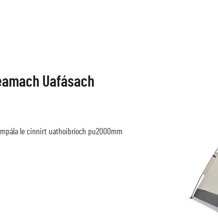
apaile Alúmanamh
 ardfhaisnéis cathaoir champaire umha
iúcháin agus campála