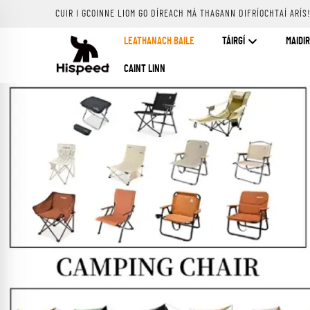
CUIR I GCOINNE LIOM GO DÍREACH MÁ THAGANN DIFRÍOCHTAÍ ARÍS
LEATHANACH BAILE
TÁIRGÍ
MAIDIR
CAINT LINN