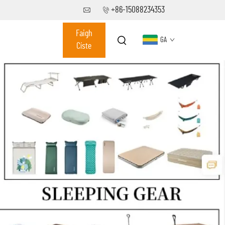
+86-15088234353
Faigh
GA
Císte