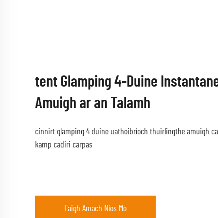
Cathaoir Phortáideach Amach T
Cathaoir Trá Slíochta Campála
Cathaoir champaire patrúnach folaitheail airgead fómhartha
portáideach folaitheail amuigh cathaoir spásóireachta tréidl
Faigh Amach Níos Mo