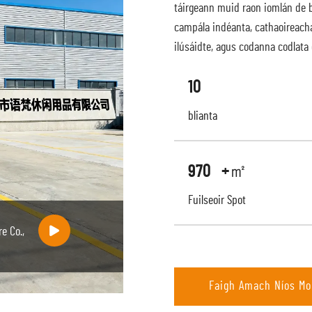
táirgeann muid raon iomlán de b
campála indéanta, cathaoireacha
ilúsáidte, agus codanna codlata
10
blianta
1000
+㎡
Fuilseoir Spot
e Co.,
Faigh Amach Níos M