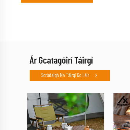
Ár Gcatagóirí Táirgí
Scrúdaigh Na Táirgí Go Léir