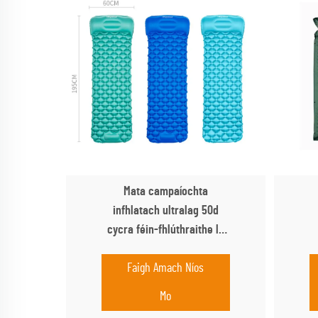
Mata campaíochta
infhlatach ultralag 50d
cycra féin-fhlúthraithe le
bolgán, leaba aeir rolláilte
A
le haghaidh eachtraí taobh
Faigh Amach Níos
S
amuigh
Mo