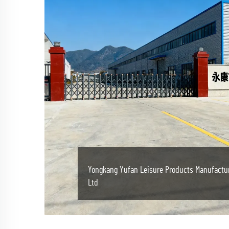
Yongkang Yufan Leisure Products Manufactur
Ltd