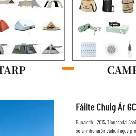
Fáilte Chuig Ár G
Bunaíodh i 2015, Tionscadal Saoi
sé ar mhonaróir cáiliúil agus pr