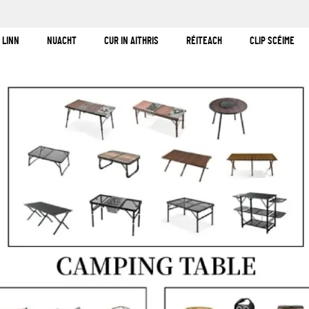
!
 LINN
NUACHT
CUR IN AITHRIS
RÉITEACH
CLIP SCÉIME