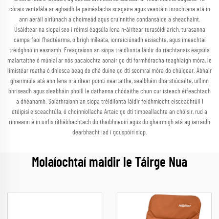
córais ventalála ar aghaidh le painéalacha scagaire agus veantáin inrochtana atá in
ann aeráil oiriúnach a choimeád agus cruinnithe condansáide a sheachaint.
Úsáidtear na siopaí seo i réimsí éagsúla lena n-áirítear turasóidí arich, turasanna
campa faoi fhadtéarma, oibrigh míleata, ionraiciúnadh eisiachta, agus imeachtaí
tréidghnó in easnamh. Freagraíonn an siopa tréidlionta láidir do riachtanais éagsúla
malartaithe ó múnlaí ar nós pacaíochta aonair go dtí formhóracha teaghlaigh móra, le
limistéar reatha ó dhiosca beag do dhá duine go dtí seomraí móra do chúigear. Ábhair
ghairmiúla atá ann lena n-áirítear pointí neartaithe, sealbháin dhá-stiúcailte, uillinn
bhriseadh agus sleabháin phoill le dathanna chódaithe chun cur isteach éifeachtach
a dhéanamh. Soláthraíonn an siopa tréidlionta láidir feidhmíocht eisceachtúil i
dtéipisí eisceachtúla, ó choinníollacha Artaic go dtí timpeallachta an chóisir, rud a
rinneann é in uirlis ríthábhachtach do thaibhneoirí agus do ghairmigh atá ag iarraidh
dearbhacht iad i gcuspóirí siop.
Molaíochtaí maidir le Táirge Nua