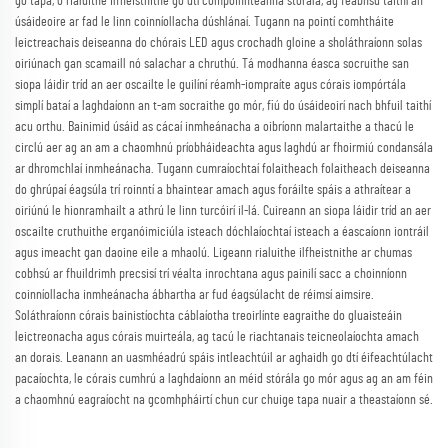
go tapa, ó rialuithe ilfheistnithe go dtí compóinnteanna stórála, ag feabhsú taithí an
úsáideoire ar fad le linn coinníollacha dúshlánaí. Tugann na pointí comhtháite
leictreachais deiseanna do chórais LED agus crochadh gloine a sholáthraíonn solas
oiriúnach gan scamaill nó salachar a chruthú. Tá modhanna éasca socruithe san
siopa láidir tríd an aer oscailte le guilíní réamh-iompraíte agus córais iompórtála
simplí bataí a laghdaíonn an t-am socraithe go mór, fiú do úsáideoirí nach bhfuil taithí
acu orthu. Bainimid úsáid as cácaí inmheánacha a oibríonn malartaithe a thacú le
circlú aer ag an am a chaomhnú príobháideachta agus laghdú ar fhoirmiú condansála
ar dhromchlaí inmheánacha. Tugann cumraíochtaí folaitheach folaitheach deiseanna
do ghrúpaí éagsúla trí roinntí a bhaintear amach agus foráilte spáis a athraítear a
oiriúnú le hionramhailt a athrú le linn turcóirí il-lá. Cuireann an siopa láidir tríd an aer
oscailte cruthuithe erganóimiciúla isteach dóchlaíochtaí isteach a éascaíonn iontráil
agus imeacht gan daoine eile a mhaolú. Ligeann rialuithe ilfheistnithe ar chumas
cobhsú ar fhuildrimh precsisí trí véalta inrochtana agus painilí sacc a choinníonn
coinníollacha inmheánacha ábhartha ar fud éagsúlacht de réimsí aimsire.
Soláthraíonn córais bainistíochta cáblaíotha treoirlínte eagraithe do gluaisteáin
leictreonacha agus córais muirteála, ag tacú le riachtanais teicneolaíochta amach
an dorais. Leanann an uasmhéadrú spáis intleachtúil ar aghaidh go dtí éifeachtúlacht
pacaíochta, le córais cumhrú a laghdaíonn an méid stórála go mór agus ag an am féin
a chaomhnú eagraíocht na gcomhpháirtí chun cur chuige tapa nuair a theastaíonn sé.