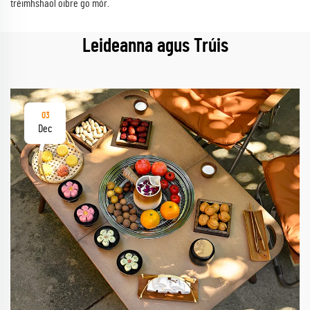
tréimhshaol oibre go mór.
Leideanna agus Trúis
03
Dec