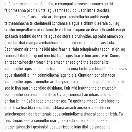
gnéithe amach anseo éagsúla, ó champáil neamhcheannach go dtí
feidhmeanna proifisiúnta, ag uasmhéadú do luach infheistíochta.
Coinneálann córais aerála ar chuspóir coinníollacha taobh istigh
taitneamhacha trí choinneáil condansála agus a chinntiú aerála cuí, ag
cruthú timpeallacht níos sláintí le codlata. Tugann an dearadh taobh istigh
spásach leathnú do thairis agus do stórála cruinnithe, ag baint amach ón
gcomharthaí crampa a mhaolúonn taitneamhacht le linn turais fada.
Cabhraíonn airíonna insiléid níos fearr le rialú teimpléadta taobh istigh, ag
coinneáil thú teo i gcuid teochta fuar agus fuar le linn aimsire te. Cuimsíonn
an teachtaireacht tromshlána amach anseo gnéithe éadócháilte
leathnaithe agus comhpháirteanna dathanna láidre a mhéadúndóidh solais
agus slándáil le linn coinníollacha lagsholais. Cinntíonn poncáin taca
leathnaithe agus cruinnithe ar chuspóir cró a choinneáil go tógáilte go dtí
seo le linn patrún aeráide dúshlána. Cuirimid leathnaithe ar chuspóir
leathnaithe ina n-éadócháilte le UV, ag coinneáil an mhaisc ó dhíothú ón
ghrian le linn úsáid fada amach anseo. Tá gnéithe mhodúlacha leagtha
amach sa teachtaireacht tromshlána amach anseo a cheadaíonn
saincheapadh do riachtanais agus coinníollacha timpeallacha ar leith. Tá
riachtanais éasca coinnithe mar ghearradh soiléir a choinneálann do
theachtaireacht i gcoinníoll uastuairisce le lúim díol, ag síneadh a