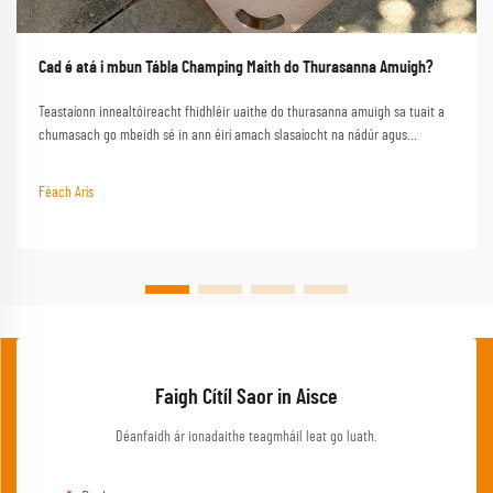
Cad é atá i mbun Tábla Champing Maith do Thurasanna Amuigh?
Teastaíonn innealtóireacht fhidhléir uaithe do thurasanna amuigh sa tuait a
chumasach go mbeidh sé in ann éirí amach slasaíocht na nádúr agus
feidhmniúlacht a sholáthar nuair a bheidh ort go háirithe. Seo é an
tábhairneoir lárnach atá ag tábla cáilíochta ar aon eispéireas amuigh sa
Féach Arís
tuait rathúil, a thiontú trádála simplí i...
Faigh Cítíl Saor in Aisce
Déanfaidh ár ionadaithe teagmháil leat go luath.