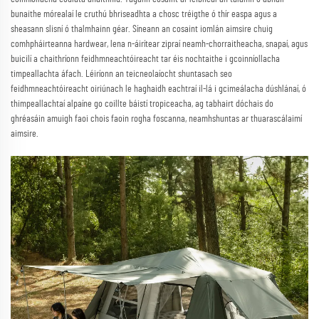
bunaithe mórealaí le cruthú bhriseadhta a chosc tréigthe ó thír easpa agus a
sheasann slisní ó thalmhainn géar. Síneann an cosaint iomlán aimsire chuig
comhpháirteanna hardwear, lena n-áirítear zipraí neamh-chorraitheacha, snapaí, agus
buicilí a chaithríonn feidhmneachtóireacht tar éis nochtaithe i gcoinníollacha
timpeallachta áfach. Léiríonn an teicneolaíocht shuntasach seo
feidhmneachtóireacht oiriúnach le haghaidh eachtraí il-lá i gcimeálacha dúshlánaí, ó
thimpeallachtaí alpaíne go coillte báistí tropiceacha, ag tabhairt dóchais do
ghréasáin amuigh faoi chois faoin rogha foscanna, neamhshuntas ar thuarascálaimí
aimsire.