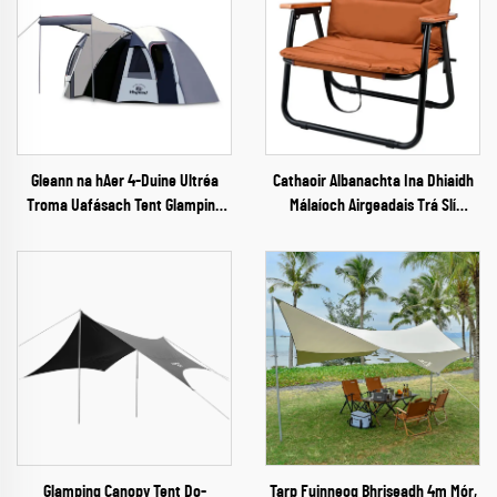
Gleann na hAer 4-Duine Ultréa
Cathaoir Albanachta Ina Dhiaidh
Troma Uafásach Tent Glamping
Málaíoch Airgeadais Trá Slí
Dá Lucht Tente Tóinéal
Bheatha Campála Chathaoir
Glamping Canopy Tent Do-
Tarp Fuinneog Bhriseadh 4m Mór,