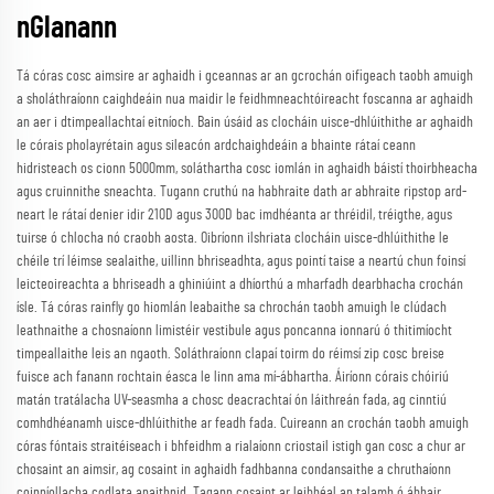
nGlanann
Tá córas cosc aimsire ar aghaidh i gceannas ar an gcrochán oifigeach taobh amuigh
a sholáthraíonn caighdeáin nua maidir le feidhmneachtóireacht foscanna ar aghaidh
an aer i dtimpeallachtaí eitníoch. Bain úsáid as clocháin uisce-dhlúithithe ar aghaidh
le córais pholayrétain agus sileacón ardchaighdeáin a bhainte rátaí ceann
hidristeach os cionn 5000mm, soláthartha cosc iomlán in aghaidh báistí thoirbheacha
agus cruinnithe sneachta. Tugann cruthú na habhraite dath ar abhraite ripstop ard-
neart le rátaí denier idir 210D agus 300D bac imdhéanta ar thréidil, tréigthe, agus
tuirse ó chlocha nó craobh aosta. Oibríonn ilshriata clocháin uisce-dhlúithithe le
chéile trí léimse sealaithe, uillinn bhriseadhta, agus pointí taise a neartú chun foinsí
leicteoireachta a bhriseadh a ghiniúint a dhíorthú a mharfadh dearbhacha crochán
ísle. Tá córas rainfly go hiomlán leabaithe sa chrochán taobh amuigh le clúdach
leathnaithe a chosnaíonn limistéir vestibule agus poncanna ionnarú ó thitimíocht
timpeallaithe leis an ngaoth. Soláthraíonn clapaí toirm do réimsí zip cosc breise
fuisce ach fanann rochtain éasca le linn ama mí-ábhartha. Áiríonn córais chóiriú
matán tratálacha UV-seasmha a chosc deacrachtaí ón láithreán fada, ag cinntiú
comhdhéanamh uisce-dhlúithithe ar feadh fada. Cuireann an crochán taobh amuigh
córas fóntais straitéiseach i bhfeidhm a rialaíonn criostail istigh gan cosc a chur ar
chosaint an aimsir, ag cosaint in aghaidh fadhbanna condansaithe a chruthaíonn
coinníollacha codlata anaithnid. Tagann cosaint ar leibhéal an talamh ó ábhair