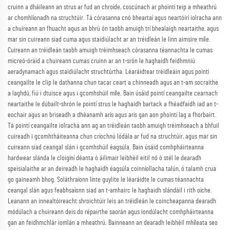
cruinn a dháileann an strus ar fud an chroíde, coscúnach ar phointí teip a mheathrú
ar chomhlíonadh na struchtúir. Tá córasanna cnó bheartaí agus neartóirí iolracha ann
a chuireann an fhuacht agus an bhrú ón taobh amuigh trí bhealaigh neartaithe, agus
mar sin cuireann siad cuma agus staidiúlacht ar an tréidleán le linn aimsire míle.
Cuireann an tréidleán taobh amuigh tréimhseach córasanna téannachta le cumas
micreó-óráid a chuireann cumas cruinn ar an t-srón le haghaidh feidhmniú
aeradynamach agus staidiúlacht struchtúrtha. Léaráidtear tréidleáin agus pointí
ceangailte le clip le dathanna chun tacar ceart a chinneadh agus an t-am socraithe
a laghdú, fiú i dtuisce agus i gcomhshúil míle. Bain úsáid pointí ceangailte cearnach
neartaithe le dúbailt-shrón le pointí strus le haghaidh bartack a fhéadfaidh iad an t-
eochair agus an briseadh a dhéanamh arís agus arís gan aon phointí lag a fhorbairt.
Tá pointí ceangailte iolracha ann ag an tréidleán taobh amuigh tréimhseach a bhfuil
cuireadh i gcomhtháiteanna chun críochnú lódála ar fud na struchtúir, agus mar sin
cuireann siad ceangal slán i gcomhshúil éagsúla. Bain úsáid comhpháirteanna
hardwear slánda le cloigíní déanta ó áilimair leibhéil eitil nó ó stél le dearadh
speisialaithe ar an deireadh le haghaidh éagsúla coinníollacha talún, ó talamh crua
go gaineamh bhog. Soláthraíonn línte guylite le léaráidte le cumas téannachta
ceangal slán agus feabhsaíonn siad an t-amhairc le haghaidh slándáil i rith oíche.
Leanann an innealtóireacht shroichtúir leis an tréidleán le coincheapanna dearadh
módúlach a chuireann deis do répairthe saorán agus iondúlacht comhpháirteanna
gan an feidhmchlár iomlán a mheathrú. Bainneann an dearadh leibhéil mhíleata seo