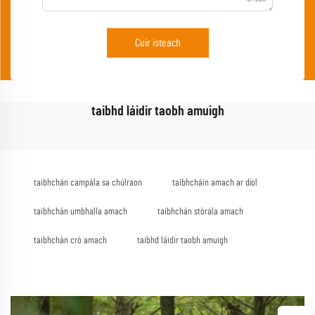
Cuir isteach
taibhd láidir taobh amuigh
taibhchán campála sa chúlraon
taibhcháin amach ar díol
taibhchán umbhalla amach
taibhchán stórála amach
taibhchán cró amach
taibhd láidir taobh amuigh