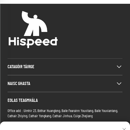
CATAGÓIR TÁIRGE
NAISC GHASTA
EOLAS TEAGMHÁLA
Office add : Uimhir 23, Bóthar Huanglong, Baile Fearainn Youxitang, Baile Youxiantang,
Cathair Zhiying, Cathair Yongkang, Cathair Jinhua, Cúige Zhejiang
Factory add : Fógair 2, Páirc Eachtrachaíochta Xiaoman, Nóm. 1 Bóthar Tianma an
Ceathrú, Distrích Hongshan, Cathair Wuhan, Cúige Hubei, na hÉireann