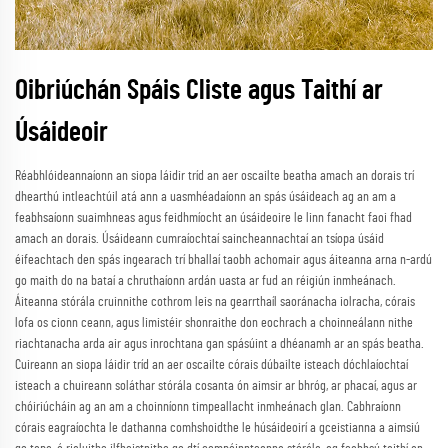
Oibriúchán Spáis Cliste agus Taithí ar
Úsáideoir
Réabhlóideannaíonn an siopa láidir tríd an aer oscailte beatha amach an dorais trí
dhearthú intleachtúil atá ann a uasmhéadaíonn an spás úsáideach ag an am a
feabhsaíonn suaimhneas agus feidhmíocht an úsáideoire le linn fanacht faoi fhad
amach an dorais. Úsáideann cumraíochtaí saincheannachtaí an tsíopa úsáid
éifeachtach den spás ingearach trí bhallaí taobh achomair agus áiteanna arna n-ardú
go maith do na bataí a chruthaíonn ardán uasta ar fud an réigiún inmheánach.
Áiteanna stórála cruinnithe cothrom leis na gearrthaíl saoránacha iolracha, córais
lofa os cionn ceann, agus limistéir shonraithe don eochrach a choinneálann nithe
riachtanacha arda air agus inrochtana gan spásúint a dhéanamh ar an spás beatha.
Cuireann an siopa láidir tríd an aer oscailte córais dúbailte isteach dóchlaíochtaí
isteach a chuireann soláthar stórála cosanta ón aimsir ar bhróg, ar phacaí, agus ar
chóiriúcháin ag an am a choinníonn timpeallacht inmheánach glan. Cabhraíonn
córais eagraíochta le dathanna comhshoidthe le húsáideoirí a gceistianna a aimsiú