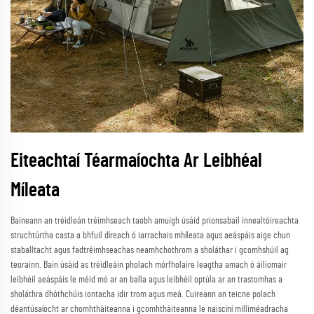
Eiteachtaí Téarmaíochta Ar Leibhéal
Míleata
Baineann an tréidleán tréimhseach taobh amuigh úsáid prionsabail innealtóireachta
struchtúrtha casta a bhfuil díreach ó iarrachais mhíleata agus aeáspáis aige chun
staballtacht agus fadtréimhseachas neamhchothrom a sholáthar i gcomhshúil ag
teorainn. Bain úsáid as tréidleáin pholach mórfholaire leagtha amach ó áiliomair
leibhéil aeáspáis le méid mó ar an balla agus leibhéil optúla ar an trastomhas a
sholáthra dhóthchúis iontacha idir trom agus meá. Cuireann an teicne polach
déantúsaíocht ar chomhtháiteanna i gcomhtháiteanna le naiscíní milliméadracha