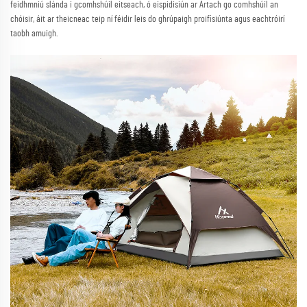
feidhmniú slánda i gcomhshúil eitseach, ó eispidisiún ar Artach go comhshúil an
chóisir, áit ar theicneac teip ní féidir leis do ghrúpaigh proifisiúnta agus eachtróirí
taobh amuigh.