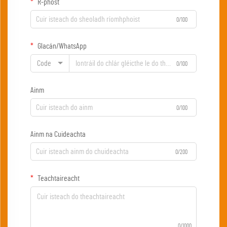
R-phost
0/100
Glacán/WhatsApp
Code
0/100
Ainm
0/100
Ainm na Cuideachta
0/200
Teachtaireacht
0/1000