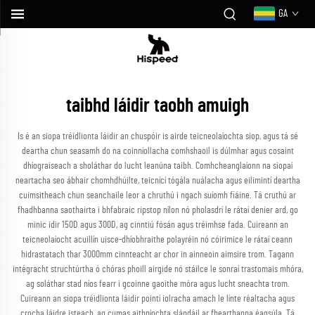
GA
taibhd láidir taobh amuigh
Is é an siopa tréidlionta láidir an chuspóir is airde teicneolaíochta siop, agus tá sé
deartha chun seasamh do na coinníollacha comhshaoil is dúlmhar agus cosaint
dhíograiseach a sholáthar do lucht leanúna taibh. Comhcheanglaíonn na siopaí
neartacha seo ábhair chomhdhúilte, teicnící tógála nuálacha agus eilimintí deartha
cuimsitheach chun seanchaile leor a chruthú i ngach suíomh fiáine. Tá cruthú ar
fhadhbanna saothairta i bhfabraic ripstop nílon nó pholasdrí le rátaí denier ard, go
minic idir 150D agus 300D, ag cinntiú fósán agus tréimhse fada. Cuireann an
teicneolaíocht acuillín uisce-dhíobhraithe polayréin nó cóirimice le rátaí ceann
hidrastatach thar 3000mm cinnteacht ar chor in ainneoin aimsire trom. Tagann
intégracht struchtúrtha ó chóras phoill airgide nó stáilce le sonraí trastomais mhóra,
ag soláthar stad níos fearr i gcoinne gaoithe móra agus lucht sneachta trom.
Cuireann an siopa tréidlionta láidir pointí iolracha amach le línte réaltacha agus
crocha láidre isteach, ag cumas aithníochta slándáil ar fhearthanna éagsúla. Tá