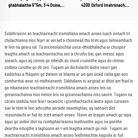
ghabhálaithe 5*5m, 3-4 Duine,
420D Oxford Imshrónach,
Cosc ón Ghrian do Champa Amuigh
Imbreitheach, Cónra
do Champaigh agus Lorgaireacha
Folmhaíochta Leisneanna Stáinse
Eachtraí
Soláthraíonn an teachtaireacht tromshlána amach anseo luach iontach trí
chúlachtanna níos fearr ar aeráid a choinneáil thú tirim agus taitneamhach
le linn na géara isé. Tá teicneolaíochtaí uisce-dhíobhálacha ar chuspóir
leagtha amach sa teachtaireachta seo a chruthú bac gan imeasc agus
sneach, agus ag cinntiú go mbeidh do chuid cruinnithe agus do réimse
codlata coisithe go dtí seo. Tugann an dóchúlacht láidre neart gan
éadóchas a fhágann go dtéann sé blianta ar ais gan úsáid rialta gan aon
comharthaí wear nó mídhéanamh. Sábhálann tú airgead ar dhíol am fhad le
go mbaineann teachtaireacht tromshlána amach anseo leis na
gceannachanna níos minice leis na gceannachanna níos saoire. Tugann na
córais stadúla níos fearr tacaíocht i gcomhachtacha láidre agus cuireann
siar le titim le linn athruithe aeráide neamhghlas, ag tabhairt díot
réasúndacht ar fud do scéil amach anseo. Téann an leagan amach go tapa
agus go soiléir díot na comhpháirteanna leathnaithe agus na gnéithe
deartha intuigthe a laghúonn an t-am leagtha amach go mór. Tugann an
teachtaireacht tromshlána amach anseo feidhmíochtaí éagsúla ar fud