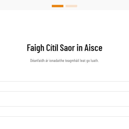
dúshláin uathúla ar bun a scuabfaidh go tapa...
Faigh Cítíl Saor in Aisce
Déanfaidh ár ionadaithe teagmháil leat go luath.