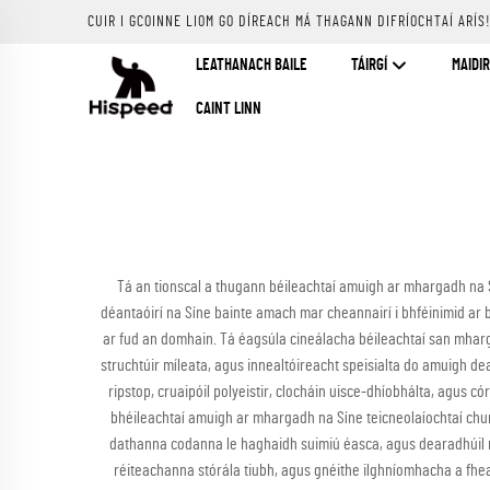
CUIR I GCOINNE LIOM GO DÍREACH MÁ THAGANN DIFRÍOCHTAÍ ARÍS
LEATHANACH BAILE
TÁIRGÍ
MAIDIR
CAINT LINN
Tá an tionscal a thugann béileachtaí amuigh ar mhargadh na
déantaóirí na Síne bainte amach mar cheannairí i bhféinimid ar 
ar fud an domhain. Tá éagsúla cineálacha béileachtaí san mharga
struchtúir míleata, agus innealtóireacht speisialta do amuigh d
ripstop, cruaipóil polyeistir, clocháin uisce-dhíobhálta, agus 
bhéileachtaí amuigh ar mhargadh na Síne teicneolaíochtaí chun
dathanna codanna le haghaidh suimiú éasca, agus dearadhúil nu
réiteachanna stórála tiubh, agus gnéithe ilghníomhacha a fheab