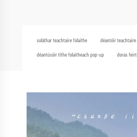
soláthar teachtaire folaithe
déantóir teachtaire
déantúsóir tithe folaitheach pop-up
doras feir