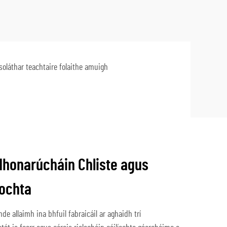
soláthar teachtaire folaithe amuigh
Mhonarúcháin Chliste agus
íochta
hde allaimh ina bhfuil fabraicáil ar aghaidh trí