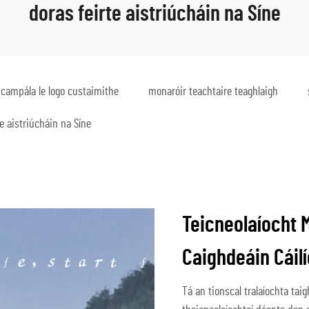
doras feirte aistriúcháin na Síne
 campála le logo custaimithe
monaróir teachtaire teaghlaigh
te aistriúcháin na Síne
Teicneolaíocht 
Caighdeáin Cáil
Tá an tionscal tralaíochta taig