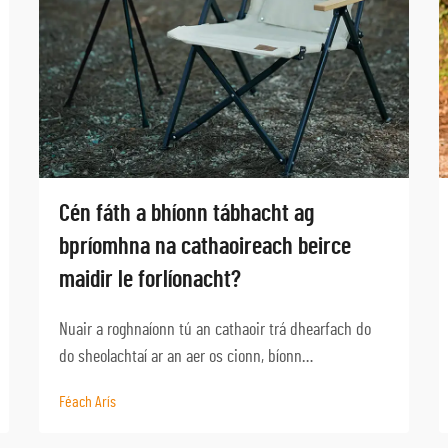
Cén fáth a bhíonn tábhacht ag
bpríomhna na cathaoireach beirce
maidir le forlíonacht?
Nuair a roghnaíonn tú an cathaoir trá dhearfach do
do sheolachtaí ar an aer os cionn, bíonn
comhdhéanamh na hábhar mar fhachtóir is mó
Féach Arís
tábhachtúla a chinntíonn dlúsas fhadtéarmach agus
feidhmíocht. Tugann an timpeallacht chóstaigh