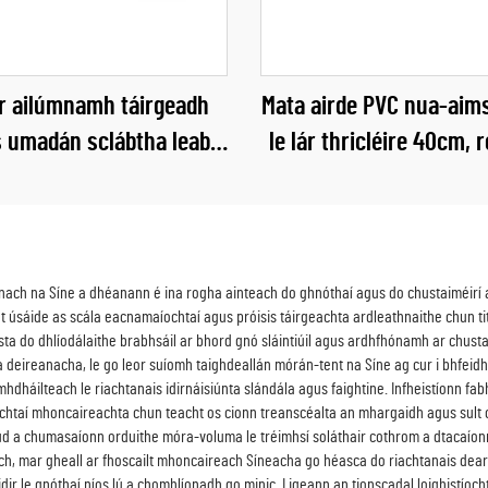
r ailúmnamh táirgeadh
Mata airde PVC nua-aim
s umadán sclábtha leaba
le lár thricléire 40cm, ro
aíochta leabaithe 300d
singil nó dhúbailt le h
 leaba leapa do dhaoine
úsáide taobh amuigh, 
fásta
codlata nó úsáid phá
h na Síne a dhéanann é ina rogha ainteach do ghnóthaí agus do chustaiméirí a l
t úsáide as scála eacnamaíochtaí agus próisis táirgeachta ardleathnaithe chun tit
osta do dhlíodálaithe brabhsáil ar bhord gnó sláintiúil agus ardhfhónamh ar chust
anta deireanacha, le go leor suíomh taighdeallán mórán-tent na Síne ag cur i bhfe
mhdháilteach le riachtanais idirnáisiúnta slándála agus faightine. Infheistíonn fa
chtaí mhoncaireachta chun teacht os cionn treanscéalta an mhargaidh agus sult c
ud a chumasaíonn orduithe móra-voluma le tréimhsí soláthair cothrom a dtacaíon
sach, mar gheall ar fhoscailt mhoncaireach Síneacha go héasca do riachtanais d
dir le gnóthaí níos lú a chomhlíonadh go minic. Ligeann an tionscadal loighistíoch