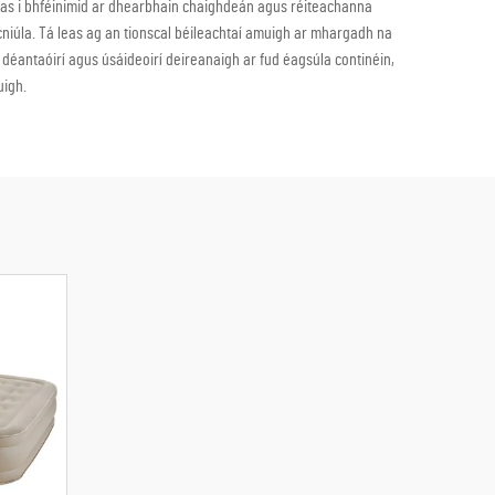
nnas i bhféinimid ar dhearbhain chaighdeán agus réiteachanna
cniúla. Tá leas ag an tionscal béileachtaí amuigh ar mhargadh na
í, déantaóirí agus úsáideoirí deireanaigh ar fud éagsúla continéin,
uigh.