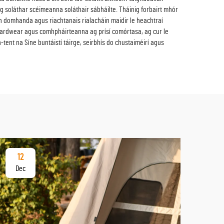
ag soláthar scéimeanna soláthair sábháilte. Tháinig forbairt mhór
idh domhanda agus riachtanais rialacháin maidir le heachtraí
 hardwear agus comhpháirteanna ag prísí comórtasa, ag cur le
tent na Síne buntáistí táirge, seirbhís do chustaiméirí agus
12
17
Dec
De