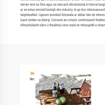
mórán-tent na Síne agus na marcach idirnáisiúnta trí líonraí long
ar an eolas teicniúil laistigh den industry, le go leor mhoncairea
taighdealláin. Ligeann buntáistí foinseála ar ábhar bán do mhonc
luach iomlán na dtáirgí. Cuireann an créatúr comórtasach feabhas 
éifeachtúlacht oibre a fheabhsú chun staid an mhargaidh a chaom
04
Dec