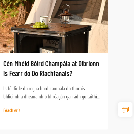
Cén Mhéid Bóird Champála at Oibríonn
Cona
is Fearr do Do Riachtanais?
Rog
Is féidir le do rogha bord campála do thurais
Is féi
bhlicimh a dhéanamh ó bhréagán gan ádh go taithí
agat 
shásúil agus feidhmiúil. Cibé an bhfuil tú ag pleanáil
sheola
Féach Arís
Féach 
turas seachtaine campála le do theaghlach nó ag dul
pleaná
ar fhiseanna laistigh de láimhe, tá sé tábhachtach
ar fh
tuiscint a fháil ar conas ...
campál