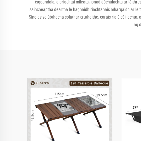
éigeandála, oibríochtaí míleata, ionad dóchúlachta ar láith
saincheaptha deartha le haghaidh riachtanais mhargaidh ar leith
Síne as solúbthacha soláthar cruthaithe, córais rialú cáilíochta, 
ag d