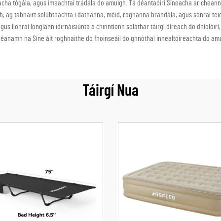
reacha tógála, agus imeachtaí trádála do amuigh. Tá déantaóirí Síneacha ar chea
, ag tabhairt solúbthachta i dathanna, méid, roghanna brandála, agus sonraí tei
agus líonraí longlann idirnáisiúnta a chinntíonn soláthar táirgí díreach do dhíolóir
éanamh na Síne áit roghnaithe do fhoinseáil do ghnóthaí innealtóireachta do am
Táirgí Nua