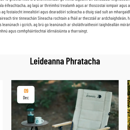
ála éifeachtacha, ag lagú ar thréimhsí trealamh agus ar thoscostaí iompair agus 
ch ag fostaíocht innealtóirí agus dearadóirí scileacha a dtuig siad sult an mharga
aireach tíre tinneachán Síneacha rochtain a fháil ar thecstáil ar ardchaighdeán,
leanúnach i gcrích, ag brú go leanúnach ar sholáthraitheoirí taighdeallán mórán-
hnú agus comhpháirtíochtaí idirnáisiúnta a tharraingt.
Leideanna Phratacha
09
Dec