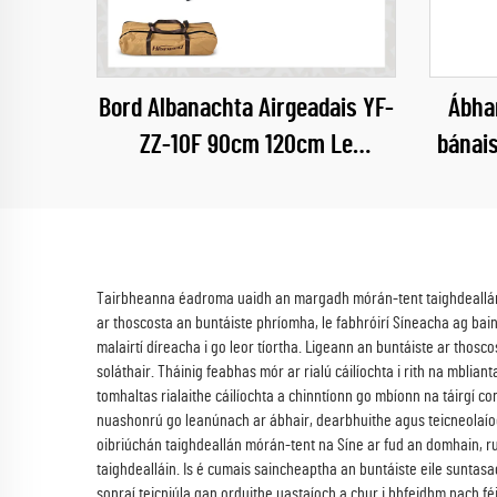
Bord Albanachta Airgeadais YF-
Ábha
ZZ-10F 90cm 120cm Le
bánai
Loisceann agus Grill
camp
oxford
Tairbheanna éadroma uaidh an margadh mórán-tent taighdeallánac
ar thoscosta an buntáiste phríomha, le fabhróirí Síneacha ag bain
malairtí díreacha i go leor tíortha. Ligeann an buntáiste ar thosc
soláthair. Tháinig feabhas mór ar rialú cáilíochta i rith na mbli
tomhaltas rialaithe cáilíochta a chinntíonn go mbíonn na táirgí co
nuashonrú go leanúnach ar ábhair, dearbhuithe agus teicneolaío
oibriúchán taighdeallán mórán-tent na Síne ar fud an domhain, r
taighdealláin. Is é cumais saincheaptha an buntáiste eile sunta
sonraí teicniúla gan orduithe uastaíoch a chur i bhfeidhm nach féi