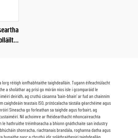
seartha
lláilte
aghaidh
seomra
irc
org réitigh ionfhabhtaithe taighdealláin. Tugann éifeachtúlacht
he a sholáthar ag prísí go mórán níos ísle i gcomparáid le
aiméirí deiridh, ag cruthú cásanna 'bain-bhain' ar fud an chainním
idhm caighdeáin teastais ISO, prótócalacha tástála géarchéime agus
bhróirí Síneacha go forleathan sa taighde agus forbairt, ag
ustaiméirí. Níl achoimre ar fhéidearthacht mhoncaireachta
n le hathruithe tréimhseacha a bhíonn gnáthchaite san industry
earbhúcháin shonracha, riachtanais brandála, roghanna datha agus
ta bunaithe nasc a chruthú idir soláthraitheoirí taighdeallán