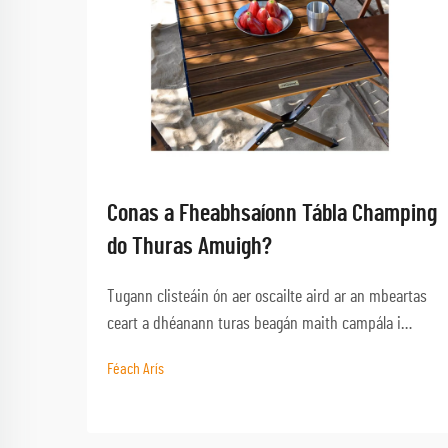
Conas a Fheabhsaíonn Tábla Champing
do Thuras Amuigh?
Tugann clisteáin ón aer oscailte aird ar an mbeartas
ceart a dhéanann turas beagán maith campála i
dturas iontach. Ar cheann de na míreanna gearra is
Féach Arís
mó neamhaisithe ná tábla cáilíochta, a sheirbheálann
mar bhonn do chomh iolrúil le gníomhaíochtaí amuigh
sa tuait...