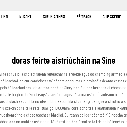
!
 LINN
NUACHT
CUR IN AITHRIS
RÉITEACH
CLIP SCÉIME
doras feirte aistriúcháin na Síne
 Síne i bhuaip, a sholáthraíonn réiteachanna ardóide agus do champing ar fhad 
bhéileachtaí, ag cur comhdhéantaí déanta ar chumas le próiseáin déanta costas éif
dh béileachtaí amuigh ar mhargadh na Síne, lena áirítear béileachtaí champing t
eartha le haghaidh réimsí éagsúla aeráide agus cásanna úsáid. Úsáideann na déan
córais pholach éadomhla nó glasfhíbhir éadomhla chun táirgí daingne a chruthú a s
 uisce-dhíobhálta le rátaí suas go 10,000mm, córais chóiteála leathanaigh in-ath
ashonraithe a chosc teacht ar bhrollaí. Cuireann go leor déantaóirí Síneacha gné
hsaíonn an taithí ar úsáideoir. Tá réimsí leathan úsáid ar fáil do na béileachtaí