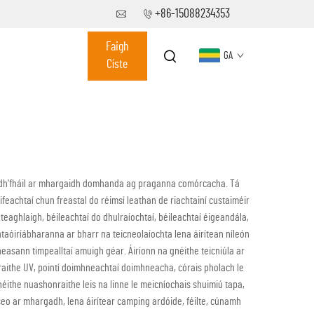
+86-15088234353
Faigh
GA
Císte
a dh’fháil ar mhargaidh domhanda ag praganna comórcacha. Tá
eachtaí chun freastal do réimsí leathan de riachtainí custaiméir
eaghlaigh, béileachtaí do dhulraíochtaí, béileachtaí éigeandála,
taóiríábharanna ar bharr na teicneolaíochta lena áirítean níleón
heasann timpealltaí amuigh géar. Áiríonn na gnéithe teicniúla ar
raithe UV, pointí doimhneachtaí doimhneacha, córais pholach le
ithe nuashonraithe leis na linne le meicníochais shuimiú tapa,
 seo ar mhargadh, lena áirítear camping ardóide, féilte, cúnamh