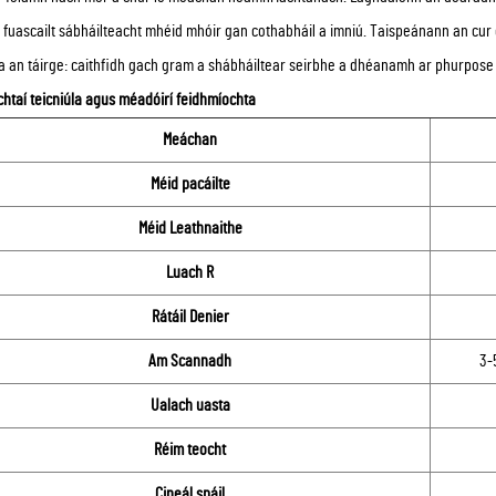
 fuascailt sábháilteacht mhéid mhóir gan cothabháil a imniú. Taispeánann an cur 
 an táirge: caithfidh gach gram a shábháiltear seirbhe a dhéanamh ar phurpose f
htaí teicniúla agus méadóirí feidhmíochta
Meáchan
Méid pacáilte
Méid Leathnaithe
Luach R
Rátáil Denier
Am Scannadh
3-
Ualach uasta
Réim teocht
Cineál spáil