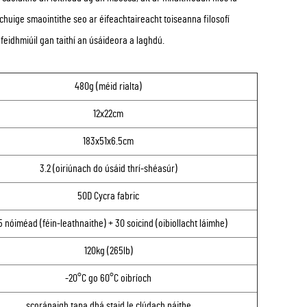
chuige smaointithe seo ar éifeachtaireacht toiseanna filosofí
eidhmiúil gan taithí an úsáideora a laghdú.
480g (méid rialta)
12x22cm
183x51x6.5cm
3.2 (oiriúnach do úsáid thrí-shéasúr)
50D Cycra fabric
5 nóiméad (féin-leathnaithe) + 30 soicind (oibiollacht láimhe)
120kg (265lb)
-20°C go 60°C oibríoch
scoránaigh tapa dhá staid le clúdach náithe