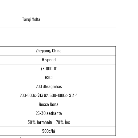
Táirgí Molta
Zhejiang, China
Hispeed
YF-QDC-01
BSCI
200 dteagmhas
200-500c: $13.92; 500-1000c: $13.4
Bosca Dona
25-30laethanta
30% Iarmháin + 70% Íos
500c/lá