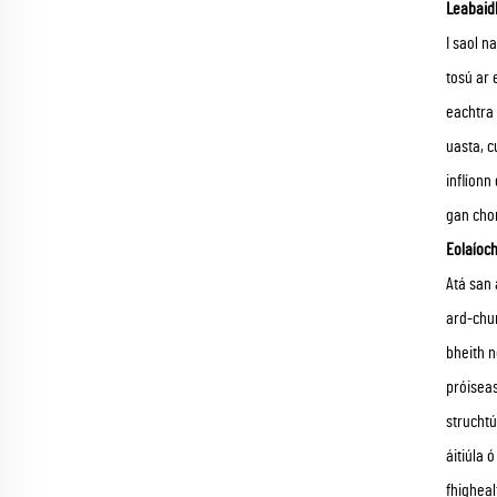
Leabaidh
I saol n
tosú ar 
eachtra 
uasta, c
inflíonn
gan cho
Eolaíoch
Atá san 
ard-chu
bheith n
próiseas
struchtú
áitiúla 
fhigheal