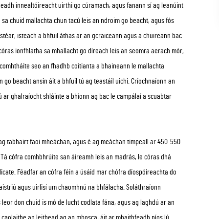
eadh innealtóireacht uirthi go cúramach, agus fanann sí ag leanúint
 sa chuid mallachta chun tacú leis an ndroim go beacht, agus fós
istéar, isteach a bhfuil áthas ar an gcraiceann agus a chuireann bac
córas ionfhlatha sa mhallacht go díreach leis an seomra aerach mór,
e comhtháite seo an fhadhb coitianta a bhaineann le mallachta
 go beacht ansin áit a bhfuil tú ag teastáil uichi. Críochnaíonn an
 ar ghalraíocht shláinte a bhíonn ag bac le campálaí a scuabtar
 ag tabhairt faoi mheáchan, agus é ag meáchan timpeall ar 450-550
. Tá cófra comhbhrúite san áireamh leis an madrás, le córas dhá
icate. Féadfar an cófra féin a úsáid mar chófra díospóireachta do
haistriú agus uirlisí um chaomhnú na bhfálacha. Soláthraíonn
 leor don chuid is mó de lucht codlata fána, agus ag laghdú ar an
olaithe an leithead ag an mbosca, áit ar mhaithfeadh níos lú