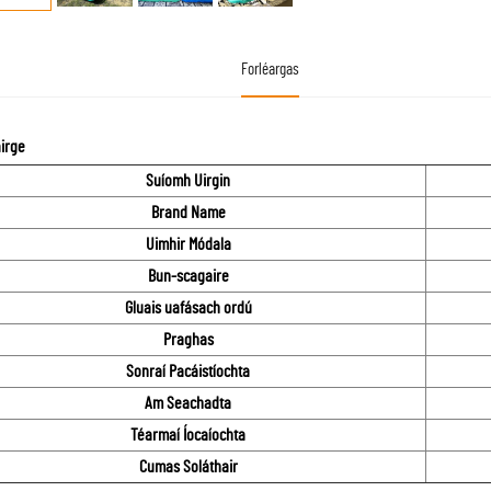
Forléargas
irge
Suíomh Uirgin
Brand Name
Uimhir Módala
Bun-scagaire
Gluais uafásach ordú
Praghas
Sonraí Pacáistíochta
Am Seachadta
Téarmaí Íocaíochta
Cumas Soláthair