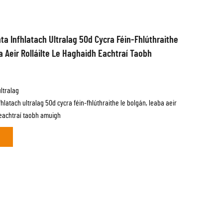
a Infhlatach Ultralag 50d Cycra Féin-Fhlúthraithe
 Aeir Rolláilte Le Haghaidh Eachtraí Taobh
ltralag
latach ultralag 50d cycra féin-fhlúthraithe le bolgán, leaba aeir
 eachtraí taobh amuigh