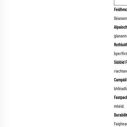
Feidhmch
Déanann
Alpaíoch
glanann 
Rothluit
bperfhr
Siúlóid 
riachtan
Campáil 
bhféadf
Fastpac
mhéid.
Durabil
Faighean