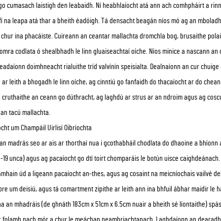
go cumasach laistigh den leabaidh. Ní heabhlaíocht atá ann ach comhpháirt a rinn
ofí na leapa atá thar a bheith éadóigh. Tá densacht beagán níos mó ag an mboladh
 a chur ina phacáiste. Cuireann an ceantar mallachta dromchla bog, brusaithe pola
omra codlata ó shealbhadh le linn gluaiseachtaí oíche. Níos minice a nascann an 
eadaíonn doimhneacht rialuithe tríd valvínín speisialta. Dealnaíonn an cur chuig
ar leith a bhogadh le linn oíche, ag cinntiú go fanfaidh do thacaíocht ar do cheann
cruthaithe an ceann go dúthracht, ag laghdú ar strus ar an ndroim agus ag coscú
an tacú mallachta.
cht um Champáil Uirlisí Oibríochta
n madrás seo ar ais ar thorthaí nua i gcothabháil chodlata do dhaoine a bhíonn
-19 unca) agus ag pacaíocht go dtí toirt chomparáis le botún uisce caighdeánach
mhain úd a ligeann pacaíocht an-thes, agus ag cosaint na meicníochais vailvé del
bre um deisiú, agus tá comartment zipithe ar leith ann ina bhfuil ábhar maidir le 
a an mhadráis (de ghnáth 183cm x 51cm x 6.5cm nuair a bheith sé líontaithe) spás
r folamh nach mór a chur le meáchan neamhriachtanach. Laghdaíonn an dearadh ca