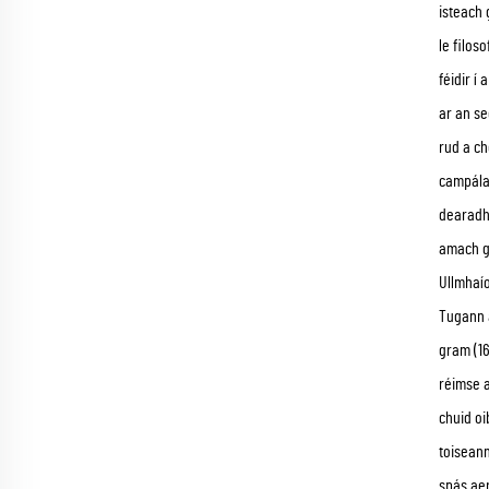
isteach 
le filos
féidir í
ar an se
rud a ch
campála 
dearadh 
amach g
Ullmhaío
Tugann a
gram (16
réimse a
chuid oi
toiseann
spás ae