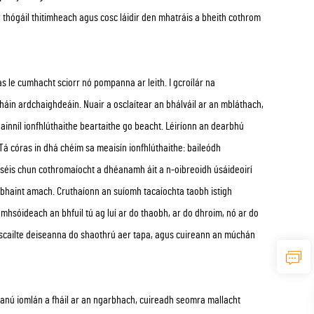
 thógáil thitimheach agus cosc láidir den mhatráis a bheith cothrom
s le cumhacht sciorr nó pompanna ar leith. I gcroílár na
áin ardchaighdeáin. Nuair a osclaítear an bhálváil ar an mbláthach,
inníl ionfhlúthaithe beartaithe go beacht. Léiríonn an dearbhú
 Tá córas in dhá chéim sa meaisín ionfhlúthaithe: baileódh
 séis chun cothromaíocht a dhéanamh áit a n-oibreoidh úsáideoirí
 a bhaint amach. Cruthaíonn an suíomh tacaíochta taobh istigh
omhsóideach an bhfuil tú ag luí ar do thaobh, ar do dhroim, nó ar do
cailte deiseanna do shaothrú aer tapa, agus cuireann an múchán
aganú iomlán a fháil ar an ngarbhach, cuireadh seomra mallacht