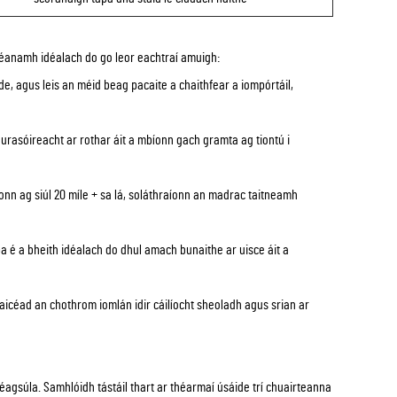
anamh idéalach do go leor eachtraí amuigh:
rde, agus leis an méid beag pacaite a chaithfear a iompórtáil,
thurasóireacht ar rothar áit a mbíonn gach gramta ag tiontú i
híonn ag siúl 20 míle + sa lá, soláthraíonn an madrac taitneamh
 é a bheith idéalach do dhul amach bunaithe ar uisce áit a
baicéad an chothrom iomlán idir cáilíocht sheoladh agus srian ar
éagsúla. Samhlóidh tástáil thart ar théarmaí úsáide trí chuairteanna