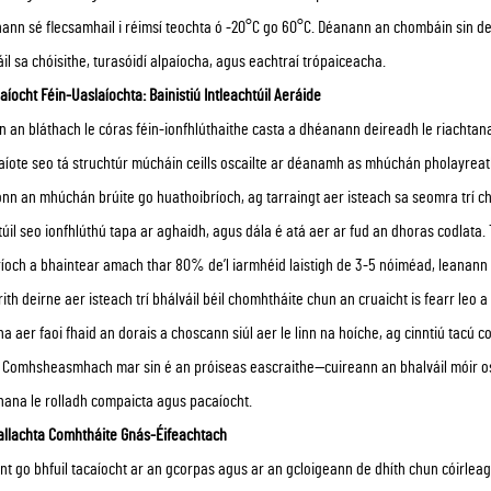
ann sé flecsamhail i réimsí teochta ó -20°C go 60°C. Déanann an chombáin sin de
il sa chóisithe, turasóidí alpaíocha, agus eachtraí trópaiceacha.
aíocht Féin-Uaslaíochta: Bainistiú Intleachtúil Aeráide
 an bláthach le córas féin-ionfhlúthaithe casta a dhéanann deireadh le riachtana
aíote seo tá struchtúr múcháin ceills oscailte ar déanamh as mhúchán pholayreath
n an mhúchán brúite go huathoibríoch, ag tarraingt aer isteach sa seomra trí cha
túil seo ionfhlúthú tapa ar aghaidh, agus dála é atá aer ar fud an dhoras codlata.
íoch a bhaintear amach thar 80% de’l iarmhéid laistigh de 3-5 nóiméad, leanann
rith deirne aer isteach trí bhálváil béil chomhtháite chun an cruaicht is fearr leo
a aer faoi fhaid an dorais a choscann siúl aer le linn na hoíche, ag cinntiú tacú c
 Comhsheasmhach mar sin é an próiseas eascraithe—cuireann an bhalváil móir os
ana le rolladh compaicta agus pacaíocht.
allachta Comhtháite Gnás-Éifeachtach
int go bhfuil tacaíocht ar an gcorpas agus ar an gcloigeann de dhíth chun cóirle