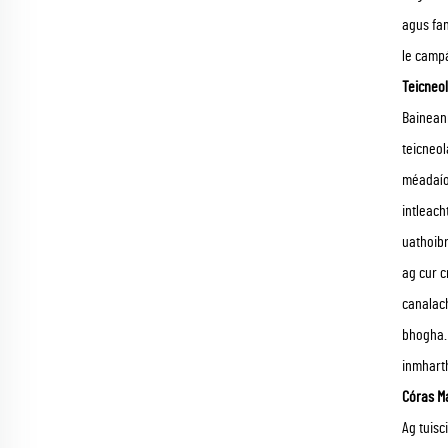
agus fan
le campá
Teicneol
Baineann
teicneol
méadaíon
intleach
uathoibr
ag cur c
canalach
bhogha.
inmharth
Córas M
Ag tuisc