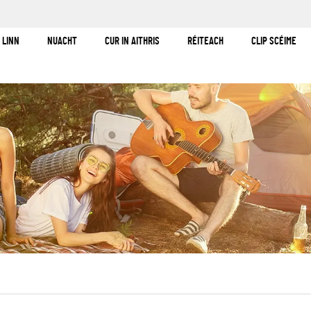
!
 LINN
NUACHT
CUR IN AITHRIS
RÉITEACH
CLIP SCÉIME