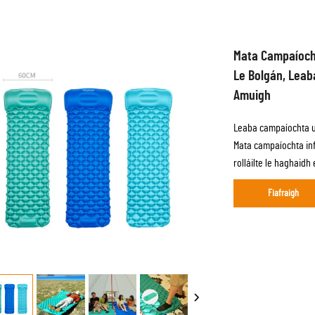
Mata Campaíocht
Le Bolgán, Leaba
Amuigh
Leaba campaíochta u
Mata campaíochta infh
rolláilte le haghaidh
Fiafraigh