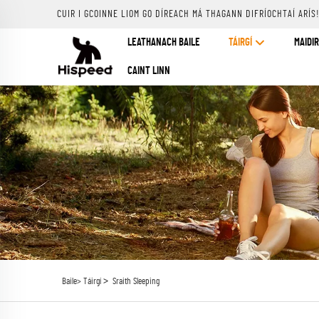
CUIR I GCOINNE LIOM GO DÍREACH MÁ THAGANN DIFRÍOCHTAÍ ARÍS
LEATHANACH BAILE
TÁIRGÍ
MAIDIR
CAINT LINN
>
Baile>
Táirgí
Sraith Sleeping