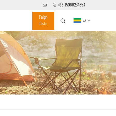
+86-15088234353
Faigh
GA
Císte