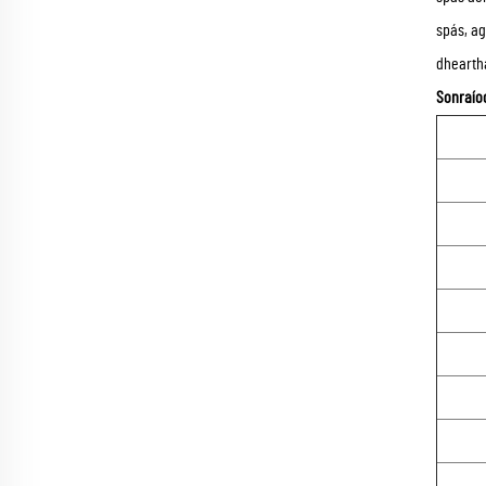
spás, ag
dheartha
Sonraíoc