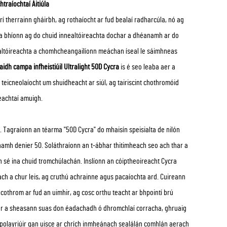
traíochtaí Áitiúla
rí therrainn gháirbh, ag rothaíocht ar fud bealaí radharcúla, nó ag
áin a bhíonn ag do chuid innealtóireachta dochar a dhéanamh ar do
nealtóireachta a chomhcheangailíonn meáchan íseal le sáimhneas
idh campa infheistiúil Ultralight 50D Cycra
is é seo leaba aer a
n teicneolaíocht um shuidheacht ar siúl, ag tairiscint chothromóid
eachtaí amuigh.
 Tagraíonn an téarma "50D Cycra" do mhaisín speisialta de nilón
mh denier 50. Soláthraíonn an t-ábhar thitimheach seo ach thar a
 sé ina chuid tromchúlachán. Inslíonn an cóiptheoireacht Cycra
h a chur leis, ag cruthú achrainne agus pacaíochta ard. Cuireann
othrom ar fud an uimhir, ag cosc orthu teacht ar bhpointí brú
bhar a sheasann suas don éadachadh ó dhromchlaí corracha, ghruaig
l polayriúir gan uisce ar chrích inmheánach sealálán comhlán aerach