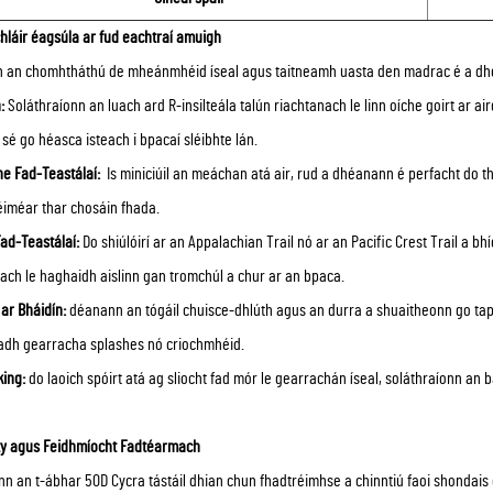
láir éagsúla ar fud eachtraí amuigh
 an chomhtháthú de mheánmhéid íseal agus taitneamh uasta den madrac é a dhé
:​
Soláthraíonn an luach ard R-insilteála talún riachtanach le linn oíche goirt ar ai
sé go héasca isteach i bpacaí sléibhte lán.
he Fad-Teastálaí:
​ Is miniciúil an meáchan atá air, rud a dhéanann é perfacht do 
éiméar thar chosáin fhada.
Fad-Teastálaí:​
Do shiúlóirí ar an Appalachian Trail nó ar an Pacific Crest Trail a b
ach le haghaidh aislinn gan tromchúl a chur ar an bpaca.
ar Bháidín:
déanann an tógáil chuisce-dhlúth agus an durra a shuaitheonn go tapa
adh gearracha splashes nó criochmhéid.
king:
do laoich spóirt atá ag sliocht fad mór le gearrachán íseal, soláthraíonn an 
ity agus Feidhmíocht Fadtéarmach
n an t-ábhar 50D Cycra tástáil dhian chun fhadtréimhse a chinntiú faoi shondais 