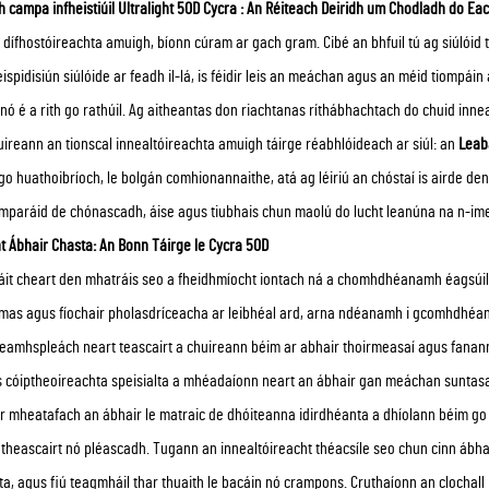
 campa infheistiúil Ultralight 50D Cycra
: An Réiteach Deiridh um Chodladh do Each
a dífhostóireachta amuigh, bíonn cúram ar gach gram. Cibé an bhfuil tú ag siúlóid t
eispidisiún siúlóide ar feadh il-lá, is féidir leis an meáchan agus an méid tiomp
nó é a rith go rathúil. Ag aitheantas don riachtanas ríthábhachtach do chuid in
uireann an tionscal innealtóireachta amuigh táirge réabhlóideach ar siúl: an
Leaba
 go huathoibríoch, le bolgán comhionannaithe, atá ag léiriú an chóstaí is airde de
mparáid de chónascadh, áise agus tiubhais chun maolú do lucht leanúna na n-im
t Ábhair Chasta: An Bonn Táirge le Cycra 50D
áit cheart den mhatráis seo a fheidhmíocht iontach ná a chomhdhéanamh éagsúil.
mas agus fíochair pholasdríceacha ar leibhéal ard, arna ndéanamh i gcomhdhéana
eamhspleách neart teascairt a chuireann béim ar abhair thoirmeasaí agus fanann
 cóiptheoireachta speisialta a mhéadaíonn neart an ábhair gan meáchan suntasac
r mheatafach an ábhair le matraic de dhóiteanna idirdhéanta a dhíolann béim go c
ó theascairt nó pléascadh. Tugann an innealtóireacht théacsíle seo chun cinn á
ta, agus fiú teagmháil thar thuaith le bacáin nó crampons. Cruthaíonn an clochal