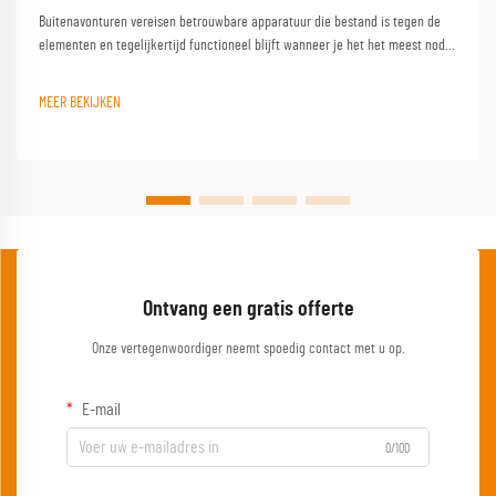
Buitenavonturen vereisen betrouwbare apparatuur die bestand is tegen de
elementen en tegelijkertijd functioneel blijft wanneer je het het meest nodig
hebt. Een kwalitatieve campinglest vormt de hoeksteen van elke geslaagde
buitenervaring en verandert een eenvoudige kampeerplek in een
MEER BEKIJKEN
comfortabele basis...
Ontvang een gratis offerte
Onze vertegenwoordiger neemt spoedig contact met u op.
E-mail
0/100