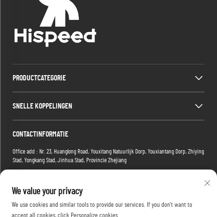
PRODUCTCATEGORIE
SNELLE KOPPELINGEN
CONTACTINFORMATIE
Office add : Nr. 23, Huanglong Road, Youxitang Natuurlijk Dorp, Youxiantang Dorp, Zhiying
Stad, Yongkang Stad, Jinhua Stad, Provincie Zhejiang
Factory add : Gebouw 2, Xiaoman E-commerce Park, Nr. 1 Tianma 4e Weg, Hongshan
District, Wuhan, Hubei-provincie, China
We value your privacy
E-mail:
[email protected]
We use cookies and similar tools to provide our services. If you don't want to
Tel:
+86-15088234353
accept all cookies, click Personalize cookies.