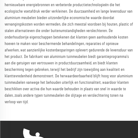
hernieuwbare energiebronnen en verbeterde productietechnologieën die het
ecologische voetafdruk verder verkleinen. De duurzaamheid en lange levensduur van
aluminium meubelen bieden uitzonderlijke economische waarde doordat
vervangingskosten worden vermeden, die zich meestal voordoen bij houten, plastic of
stalen alternatieven die onder buitenumstandigheden verslechteren. De
onderhoudsvrije eigenschappen betekenen dat klanten geen aanhoudende kosten
hoeven te maken voor beschermende behandelingen, reparaties of opnieuw
afwerken, wat aanzienlijke kostenbesparingen oplevert gedurende de levensduur van
het product. De fabrikant van aluminium tuinmeubelen biedt garantieprogramma's
aan die getuigen van vertrouwen in productduurzaamheid, en biedt klanten
bescherming tegen gebreken, terwijl het bedrijf zijn toewijding aan kwaliteit en
klanttevredenheid demonstreert. De herwaardeerbaarheid blijft hoog voor aluminium
tuinmeubelen vanwege het behouden uiterlijk en functionaliteit, waardoor klanten
beschikken over activa die hun waarde behouden in plaats van snel in waarde te
dalen, zoals andere typen tuinmeubelen die slijtage en verslechtering tonen na
verloop van tijd.