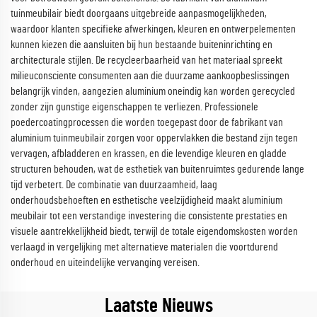
tuinmeubilair biedt doorgaans uitgebreide aanpasmogelijkheden,
waardoor klanten specifieke afwerkingen, kleuren en ontwerpelementen
kunnen kiezen die aansluiten bij hun bestaande buiteninrichting en
architecturale stijlen. De recycleerbaarheid van het materiaal spreekt
milieuconsciente consumenten aan die duurzame aankoopbeslissingen
belangrijk vinden, aangezien aluminium oneindig kan worden gerecycled
zonder zijn gunstige eigenschappen te verliezen. Professionele
poedercoatingprocessen die worden toegepast door de fabrikant van
aluminium tuinmeubilair zorgen voor oppervlakken die bestand zijn tegen
vervagen, afbladderen en krassen, en die levendige kleuren en gladde
structuren behouden, wat de esthetiek van buitenruimtes gedurende lange
tijd verbetert. De combinatie van duurzaamheid, laag
onderhoudsbehoeften en esthetische veelzijdigheid maakt aluminium
meubilair tot een verstandige investering die consistente prestaties en
visuele aantrekkelijkheid biedt, terwijl de totale eigendomskosten worden
verlaagd in vergelijking met alternatieve materialen die voortdurend
onderhoud en uiteindelijke vervanging vereisen.
Laatste Nieuws