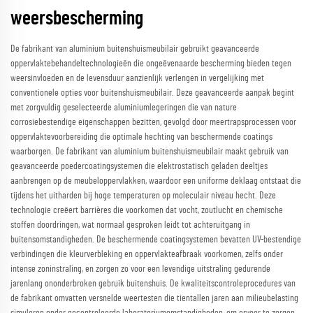
weersbescherming
De fabrikant van aluminium buitenshuismeubilair gebruikt geavanceerde
oppervlaktebehandeltechnologieën die ongeëvenaarde bescherming bieden tegen
weersinvloeden en de levensduur aanzienlijk verlengen in vergelijking met
conventionele opties voor buitenshuismeubilair. Deze geavanceerde aanpak begint
met zorgvuldig geselecteerde aluminiumlegeringen die van nature
corrosiebestendige eigenschappen bezitten, gevolgd door meertrapsprocessen voor
oppervlaktevoorbereiding die optimale hechting van beschermende coatings
waarborgen. De fabrikant van aluminium buitenshuismeubilair maakt gebruik van
geavanceerde poedercoatingsystemen die elektrostatisch geladen deeltjes
aanbrengen op de meubeloppervlakken, waardoor een uniforme deklaag ontstaat die
tijdens het uitharden bij hoge temperaturen op moleculair niveau hecht. Deze
technologie creëert barrières die voorkomen dat vocht, zoutlucht en chemische
stoffen doordringen, wat normaal gesproken leidt tot achteruitgang in
buitensomstandigheden. De beschermende coatingsystemen bevatten UV-bestendige
verbindingen die kleurverbleking en oppervlakteafbraak voorkomen, zelfs onder
intense zoninstraling, en zorgen zo voor een levendige uitstraling gedurende
jarenlang ononderbroken gebruik buitenshuis. De kwaliteitscontroleprocedures van
de fabrikant omvatten versnelde weertesten die tientallen jaren aan milieubelasting