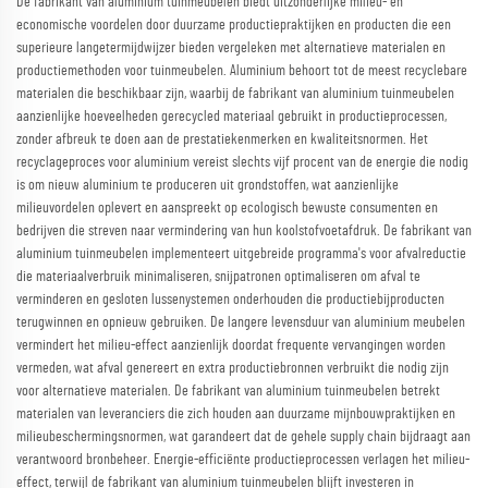
De fabrikant van aluminium tuinmeubelen biedt uitzonderlijke milieu- en
economische voordelen door duurzame productiepraktijken en producten die een
superieure langetermijdwijzer bieden vergeleken met alternatieve materialen en
productiemethoden voor tuinmeubelen. Aluminium behoort tot de meest recyclebare
materialen die beschikbaar zijn, waarbij de fabrikant van aluminium tuinmeubelen
aanzienlijke hoeveelheden gerecycled materiaal gebruikt in productieprocessen,
zonder afbreuk te doen aan de prestatiekenmerken en kwaliteitsnormen. Het
recyclageproces voor aluminium vereist slechts vijf procent van de energie die nodig
is om nieuw aluminium te produceren uit grondstoffen, wat aanzienlijke
milieuvordelen oplevert en aanspreekt op ecologisch bewuste consumenten en
bedrijven die streven naar vermindering van hun koolstofvoetafdruk. De fabrikant van
aluminium tuinmeubelen implementeert uitgebreide programma's voor afvalreductie
die materiaalverbruik minimaliseren, snijpatronen optimaliseren om afval te
verminderen en gesloten lussenystemen onderhouden die productiebijproducten
terugwinnen en opnieuw gebruiken. De langere levensduur van aluminium meubelen
vermindert het milieu-effect aanzienlijk doordat frequente vervangingen worden
vermeden, wat afval genereert en extra productiebronnen verbruikt die nodig zijn
voor alternatieve materialen. De fabrikant van aluminium tuinmeubelen betrekt
materialen van leveranciers die zich houden aan duurzame mijnbouwpraktijken en
milieubeschermingsnormen, wat garandeert dat de gehele supply chain bijdraagt aan
verantwoord bronbeheer. Energie-efficiënte productieprocessen verlagen het milieu-
effect, terwijl de fabrikant van aluminium tuinmeubelen blijft investeren in