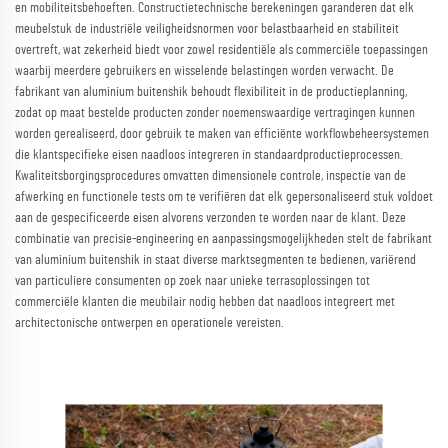
en mobiliteitsbehoeften. Constructietechnische berekeningen garanderen dat elk
meubelstuk de industriële veiligheidsnormen voor belastbaarheid en stabiliteit
overtreft, wat zekerheid biedt voor zowel residentiële als commerciële toepassingen
waarbij meerdere gebruikers en wisselende belastingen worden verwacht. De
fabrikant van aluminium buitenshik behoudt flexibiliteit in de productieplanning,
zodat op maat bestelde producten zonder noemenswaardige vertragingen kunnen
worden gerealiseerd, door gebruik te maken van efficiënte workflowbeheersystemen
die klantspecifieke eisen naadloos integreren in standaardproductieprocessen.
Kwaliteitsborgingsprocedures omvatten dimensionele controle, inspectie van de
afwerking en functionele tests om te verifiëren dat elk gepersonaliseerd stuk voldoet
aan de gespecificeerde eisen alvorens verzonden te worden naar de klant. Deze
combinatie van precisie-engineering en aanpassingsmogelijkheden stelt de fabrikant
van aluminium buitenshik in staat diverse marktsegmenten te bedienen, variërend
van particuliere consumenten op zoek naar unieke terrasoplossingen tot
commerciële klanten die meubilair nodig hebben dat naadloos integreert met
architectonische ontwerpen en operationele vereisten.