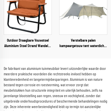
Outdoor Draagbare Vouwstoel
Verstelbare palen
Aluminium Stoel Strand Wandelen
kampeargetouw tent waterdichte
Campingstoel
regenafdekking 10-20 persoons
feest strand overkapping
schaduwgetouw tent
De fabrikant van aluminium tuinmeubilair levert uitzonderlijke waarde door
meerdere praktische voordelen die rechtstreeks invloed hebben op
klanttevredenheid en langetermijnbesparingen. Aluminium is van nature
bestand tegen corrosie en roestvorming, wat ervoor zorgt dat
meubelstukken hun structurele integriteit en uiterlijk behouden, zelfs na
jarenlange blootstelling aan regen, sneeuw en vochtigheid, zonder dat
uitgebreide onderhoudsprocedures of beschermende behandelingen nodig
zijn. Deze inherente weerbestendigheid leidt op termijn tot aanzienlijke