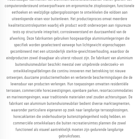
computerondersteund ontwerpsoftware om ergonomische zitoplossingen, functionele
eethoeken en veelzijdige opbergoplossingen te ontwikkelen die voldoen aan
uiteenlopende eisen voor buitenleven. Het productieproces omvat meerdere
kwaliteitscontrolepunten waarbij elk product wordt onderworpen aan rigoureuze
tests op structurele integriteit, corrosieweerstand en duurzaamheid van de
afwerking. Deze fabrikanten gebruiken hoogwaardige aluminiumlegeringen die
specifiek worden geselecteerd vanwege hun lichtgewicht eigenschappen
gecombineerd met een uitzonderlijk sterkte-gewichtsverhouding, waardoor de
eindproducten zowel draagbaar als uiterst robuust zijn. De fabrikant van aluminium
buitenshuismeubilair beschikt meestal over uitgebreide onderzoeks- en
ontwikkelingsafdelingen die continu innoveren met betrekking tot nieuwe
ontwerpen, duurzame productiemethoden en verbeterde beschermingslagen die de
levensduur van producten verlengen. Hun toepassingen omvatten residentiële
terrassen, commerciële horecavestigingen, openbare parken, resortaccommodaties
en marineomgevingen, waar traditionele materialen snel zouden achteruitgaan. De
fabrikant van aluminium buitenshuismeubilair bedient diverse marktsegmenten,
waaronder particuliere eigenaren op zoek naar langdurige terrasoplossingen,
horecaklanten die onderhoudsvrije buitenzitgelegenheid nodig hebben, en
commerciële ontwikkelaars die buiten recreatieruimtes plannen die zowel
functioneel als visueel aantrekkelijk moeten zijn gedurende langdurige
gebruiksfases.