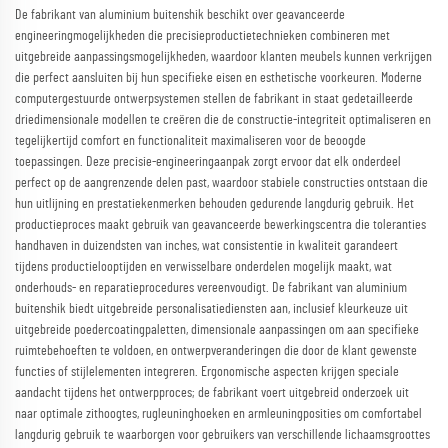
De fabrikant van aluminium buitenshik beschikt over geavanceerde
engineeringmogelijkheden die precisieproductietechnieken combineren met
uitgebreide aanpassingsmogelijkheden, waardoor klanten meubels kunnen verkrijgen
die perfect aansluiten bij hun specifieke eisen en esthetische voorkeuren. Moderne
computergestuurde ontwerpsystemen stellen de fabrikant in staat gedetailleerde
driedimensionale modellen te creëren die de constructie-integriteit optimaliseren en
tegelijkertijd comfort en functionaliteit maximaliseren voor de beoogde
toepassingen. Deze precisie-engineeringaanpak zorgt ervoor dat elk onderdeel
perfect op de aangrenzende delen past, waardoor stabiele constructies ontstaan die
hun uitlijning en prestatiekenmerken behouden gedurende langdurig gebruik. Het
productieproces maakt gebruik van geavanceerde bewerkingscentra die toleranties
handhaven in duizendsten van inches, wat consistentie in kwaliteit garandeert
tijdens productielooptijden en verwisselbare onderdelen mogelijk maakt, wat
onderhouds- en reparatieprocedures vereenvoudigt. De fabrikant van aluminium
buitenshik biedt uitgebreide personalisatiediensten aan, inclusief kleurkeuze uit
uitgebreide poedercoatingpaletten, dimensionale aanpassingen om aan specifieke
ruimtebehoeften te voldoen, en ontwerpveranderingen die door de klant gewenste
functies of stijlelementen integreren. Ergonomische aspecten krijgen speciale
aandacht tijdens het ontwerpproces; de fabrikant voert uitgebreid onderzoek uit
naar optimale zithoogtes, rugleuninghoeken en armleuningposities om comfortabel
langdurig gebruik te waarborgen voor gebruikers van verschillende lichaamsgroottes