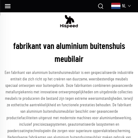
NL
fabrikant van aluminium buitenshuis
meubilair
Een fabrikant van aluminium buitenshuismeubilair is een gespecialiseerde industriële
entiteit die zich richt op het creëren van duurzame, weersbestendige meubels
speciaal ontworpen voor buitengebruik. Deze fabrikanten combineren geavanceerde
metallurgiekennis met innovatieve ontwerpmogelijkheden om uitgebreide collecties
meubels te produceren die bestand zijn tegen extreme weersomstandigheden, terwijl
ze esthetische aantrekkelijkheid en functionele prestaties behouden. De fabrikant
van aluminium buitenshuismeubilair beschikt over geavanceerde
productiefaciliteiten uitgerust met modernste machines voor aluminiumbewerking,
inclusief precisiezaagsystemen, geautomatiseerde lassystemen en
poedercoatingtechnologieën die zorgen voor superieure oppervlaktebescherming.
Hedendaagse fabrikanten van aluminium buitenshuismeubilair maken gebruik van