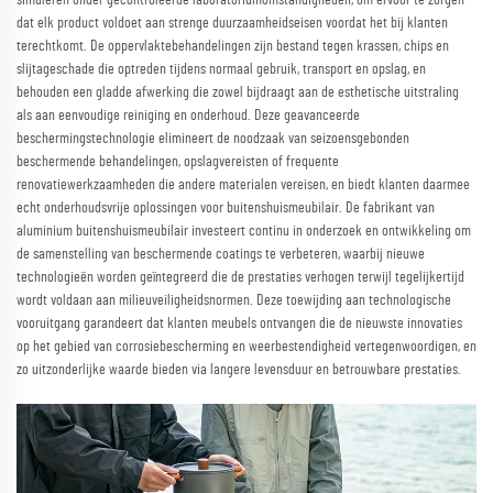
simuleren onder gecontroleerde laboratoriumomstandigheden, om ervoor te zorgen
dat elk product voldoet aan strenge duurzaamheidseisen voordat het bij klanten
terechtkomt. De oppervlaktebehandelingen zijn bestand tegen krassen, chips en
slijtageschade die optreden tijdens normaal gebruik, transport en opslag, en
behouden een gladde afwerking die zowel bijdraagt aan de esthetische uitstraling
als aan eenvoudige reiniging en onderhoud. Deze geavanceerde
beschermingstechnologie elimineert de noodzaak van seizoensgebonden
beschermende behandelingen, opslagvereisten of frequente
renovatiewerkzaamheden die andere materialen vereisen, en biedt klanten daarmee
echt onderhoudsvrije oplossingen voor buitenshuismeubilair. De fabrikant van
aluminium buitenshuismeubilair investeert continu in onderzoek en ontwikkeling om
de samenstelling van beschermende coatings te verbeteren, waarbij nieuwe
technologieën worden geïntegreerd die de prestaties verhogen terwijl tegelijkertijd
wordt voldaan aan milieuveiligheidsnormen. Deze toewijding aan technologische
vooruitgang garandeert dat klanten meubels ontvangen die de nieuwste innovaties
op het gebied van corrosiebescherming en weerbestendigheid vertegenwoordigen, en
zo uitzonderlijke waarde bieden via langere levensduur en betrouwbare prestaties.