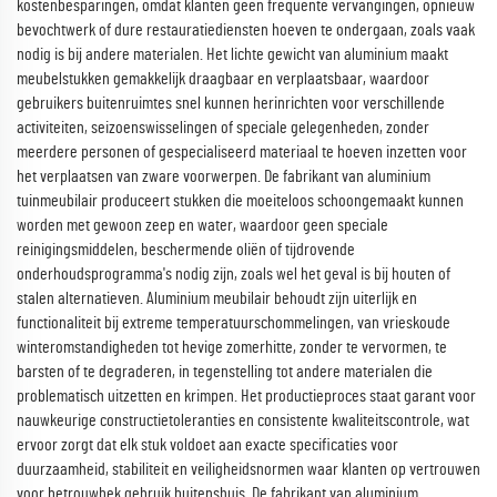
kostenbesparingen, omdat klanten geen frequente vervangingen, opnieuw
bevochtwerk of dure restauratiediensten hoeven te ondergaan, zoals vaak
nodig is bij andere materialen. Het lichte gewicht van aluminium maakt
meubelstukken gemakkelijk draagbaar en verplaatsbaar, waardoor
gebruikers buitenruimtes snel kunnen herinrichten voor verschillende
activiteiten, seizoenswisselingen of speciale gelegenheden, zonder
meerdere personen of gespecialiseerd materiaal te hoeven inzetten voor
het verplaatsen van zware voorwerpen. De fabrikant van aluminium
tuinmeubilair produceert stukken die moeiteloos schoongemaakt kunnen
worden met gewoon zeep en water, waardoor geen speciale
reinigingsmiddelen, beschermende oliën of tijdrovende
onderhoudsprogramma's nodig zijn, zoals wel het geval is bij houten of
stalen alternatieven. Aluminium meubilair behoudt zijn uiterlijk en
functionaliteit bij extreme temperatuurschommelingen, van vrieskoude
winteromstandigheden tot hevige zomerhitte, zonder te vervormen, te
barsten of te degraderen, in tegenstelling tot andere materialen die
problematisch uitzetten en krimpen. Het productieproces staat garant voor
nauwkeurige constructietoleranties en consistente kwaliteitscontrole, wat
ervoor zorgt dat elk stuk voldoet aan exacte specificaties voor
duurzaamheid, stabiliteit en veiligheidsnormen waar klanten op vertrouwen
voor betrouwbek gebruik buitenshuis. De fabrikant van aluminium