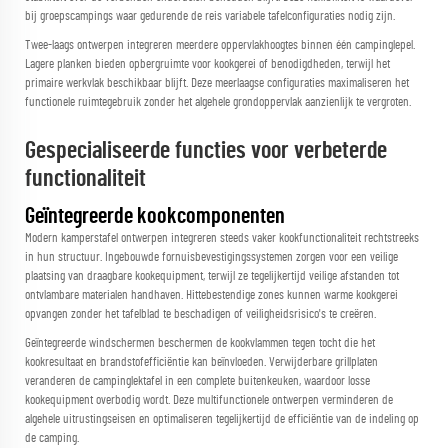
bij groepscampings waar gedurende de reis variabele tafelconfiguraties nodig zijn.
Twee-laags ontwerpen integreren meerdere oppervlakhoogtes binnen één campinglepel.
Lagere planken bieden opbergruimte voor kookgerei of benodigdheden, terwijl het
primaire werkvlak beschikbaar blijft. Deze meerlaagse configuraties maximaliseren het
functionele ruimtegebruik zonder het algehele grondoppervlak aanzienlijk te vergroten.
Gespecialiseerde functies voor verbeterde
functionaliteit
Geïntegreerde kookcomponenten
Modern
kamperstafel
ontwerpen integreren steeds vaker kookfunctionaliteit rechtstreeks
in hun structuur. Ingebouwde fornuisbevestigingssystemen zorgen voor een veilige
plaatsing van draagbare kookequipment, terwijl ze tegelijkertijd veilige afstanden tot
ontvlambare materialen handhaven. Hittebestendige zones kunnen warme kookgerei
opvangen zonder het tafelblad te beschadigen of veiligheidsrisico's te creëren.
Geïntegreerde windschermen beschermen de kookvlammen tegen tocht die het
kookresultaat en brandstofefficiëntie kan beïnvloeden. Verwijderbare grillplaten
veranderen de campinglektafel in een complete buitenkeuken, waardoor losse
kookequipment overbodig wordt. Deze multifunctionele ontwerpen verminderen de
algehele uitrustingseisen en optimaliseren tegelijkertijd de efficiëntie van de indeling op
de camping.