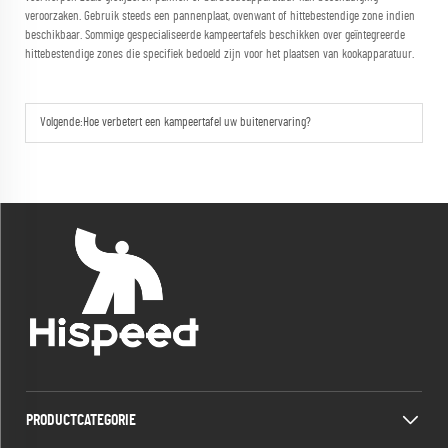
veroorzaken. Gebruik steeds een pannenplaat, ovenwant of hittebestendige zone indien
beschikbaar. Sommige gespecialiseerde kampeertafels beschikken over geïntegreerde
hittebestendige zones die specifiek bedoeld zijn voor het plaatsen van kookapparatuur.
Volgende:
Hoe verbetert een kampeertafel uw buitenervaring?
PRODUCTCATEGORIE