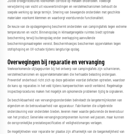
Juiste droogprocedures voorkomen corrosie op metalen onderdelen. Volledige
verwijdering van vocht uit vouwverbindingen en verstelmechanismen behoudt de
soepele werking op lange termijn. Smering van bewegende onderdelen met geschikte
materialen voorkomt klemmen en waarborgt voortdurende functionaliteit.
De keuze van de opslagomgeving beschermt onderdelen van campingtafels tegen extreme
temperaturen en vocht. Binnenopslag in klimaatgeregelde ruimtes biedt optimale
bescherming, terwijl buitenopslag onder overkapping aanvullende
beschermingsmaatregelen vereist. Beschermhoesjes beschermen oppervlakken tegen
stofophoping en UV-schade tijdens langdurige opslag.
Overwegingen bij reparatie en vervanging
Veelvoorkomende slijtagepunten bij het ontwerp van campingtafels zijn scharnieren,
verstelmechanismen en oppervlaktematerialen die herhaalde belasting ondergaan.
Preventief onderhoud richt zich op deze gebieden voordat defecten optreden, waardoor
de kans op reparaties in het veld tijdens kampeertochten wordt verkleind. Regelmatige
inspectieprocedures maken het mogelijk om opkomende problemen tijdig te signaleren.
De beschikbaarheid van vervangingsonderdelen beïnvloedt de langetermijnkosten van
eigendom en de betrouwbaarheid van apparatuur. Fabrikanten die uitgebreide
ondersteuning voor onderdelen bieden, leveren meer waarde gedurende de levensduur
van het product. Generieke vervangingscomponenten kunnen wel passen, maar kunnen
de oorspronkelijke prestatiespecificaties of veiligheidsmarges verlagen.
De mogelijkheden voor reparatie ter plaatse zijn afhankelijk van de toegankelijkheid van