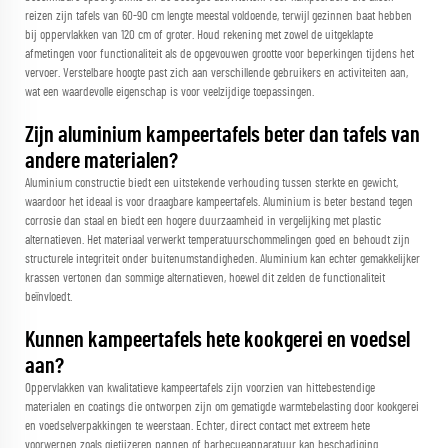
reizen zijn tafels van 60-90 cm lengte meestal voldoende, terwijl gezinnen baat hebben
bij oppervlakken van 120 cm of groter. Houd rekening met zowel de uitgeklapte
afmetingen voor functionaliteit als de opgevouwen grootte voor beperkingen tijdens het
vervoer. Verstelbare hoogte past zich aan verschillende gebruikers en activiteiten aan,
wat een waardevolle eigenschap is voor veelzijdige toepassingen.
Zijn aluminium kampeertafels beter dan tafels van
andere materialen?
Aluminium constructie biedt een uitstekende verhouding tussen sterkte en gewicht,
waardoor het ideaal is voor draagbare kampeertafels. Aluminium is beter bestand tegen
corrosie dan staal en biedt een hogere duurzaamheid in vergelijking met plastic
alternatieven. Het materiaal verwerkt temperatuurschommelingen goed en behoudt zijn
structurele integriteit onder buitenumstandigheden. Aluminium kan echter gemakkelijker
krassen vertonen dan sommige alternatieven, hoewel dit zelden de functionaliteit
beïnvloedt.
Kunnen kampeertafels hete kookgerei en voedsel
aan?
Oppervlakken van kwalitatieve kampeertafels zijn voorzien van hittebestendige
materialen en coatings die ontworpen zijn om gematigde warmtebelasting door kookgerei
en voedselverpakkingen te weerstaan. Echter, direct contact met extreem hete
voorwerpen zoals gietijzeren pannen of barbecueapparatuur kan beschadiging