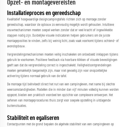
Opzet- en montagevereisten
Installatieproces en gereedschap
Kwalitatief hoogwaardige designcampingtafels richten zich op montage zonder
gereedschap, waardoor de opbouw zo eenvoudig mogelijk wordt gehouden. Intuïtieve
vouwmechanismen moeten soepel werken zonder dat er veel kracht of ingewikkelde
stappen nodig zijn. Duidelijke visuele indicatoren helpen gebruikers om de juiste
montageposities te vinden, zelfs bij weinig licht, zoals vaak voorkomt tijdens ochtend- of
avondopbouw.
Vergrendelingsmechanismen moeten veilig inschakelen om onbedoeld inklappen tijdens
gebruik te voorkomen. Positieve feedback via hoorbare klikken of visuele bevestigingen
geeft aan dat de vergrendeling correct is ingeschakeld. Veiligheidsontgrendelingen
moeten gemakkelijk toegankelijk zijn, maar niet gevoelig zijn voor onopzettelijke
activering tijdens normaal gebruik van de tafel.
De montage tijd beïnvloedt direct het nut van een campingleven, met name bij slechte
weersomstandigheden. Modellen die in minder dan vijf minuten volledig kunnen worden
opgezet, bieden een praktisch voordeel ten opzichte van complexere ontwerpen. Het
oefenen van montageprocedures thuis zorgt voor soepele opstelling in uitdagende
buitensituaties.
Stabiliteit en egaliseren
Contactpunten met de grond bepalen de algehele stabiliteit van een campingleven op