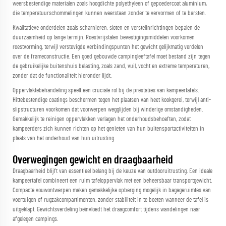
weersbestendige materialen zoals hoogdichte polyethyleen of gepoedercoat aluminium,
die temperatuurschommelingen kunnen weerstaan zonder te vervormen of te barsten.
Kwalitatieve onderdelen zoals scharnieren, sloten en verstelinrichtingen bepalen de
duurzaamheid op lange termijn. Roestvrijstalen bevestigingsmiddelen voorkomen
roestvorming, terwijl verstevigde verbindingspunten het gewicht gelijkmatig verdelen
over de frameconstructie. Een goed gebouwde campingleeftafel moet bestand zijn tegen
de gebruikelijke buitenshuis belasting, zoals zand, vuil, vocht en extreme temperaturen,
zonder dat de functionaliteit hieronder lijdt.
Oppervlaktebehandeling speelt een cruciale rol bij de prestaties van kampeertafels.
Hittebestendige coatings beschermen tegen het plaatsen van heet kookgerei, terwijl anti-
slipstructuren voorkomen dat voorwerpen wegglijden bij winderige omstandigheden.
Gemakkelijk te reinigen oppervlakken verlagen het onderhoudsbehoeften, zodat
kampeerders zich kunnen richten op het genieten van hun buitensportactiviteiten in
plaats van het onderhoud van hun uitrusting.
Overwegingen gewicht en draagbaarheid
Draagbaarheid blijft van essentieel belang bij de keuze van outdooruitrusting. Een ideale
kampeertafel combineert een ruim tafeloppervlak met een beheersbaar transportgewicht.
Compacte vouwontwerpen maken gemakkelijke opberging mogelijk in bagageruimtes van
voertuigen of rugzakcompartimenten, zonder stabiliteit in te boeten wanneer de tafel is
uitgeklapt. Gewichtsverdeling beïnvloedt het draagcomfort tijdens wandelingen naar
afgelegen campings.