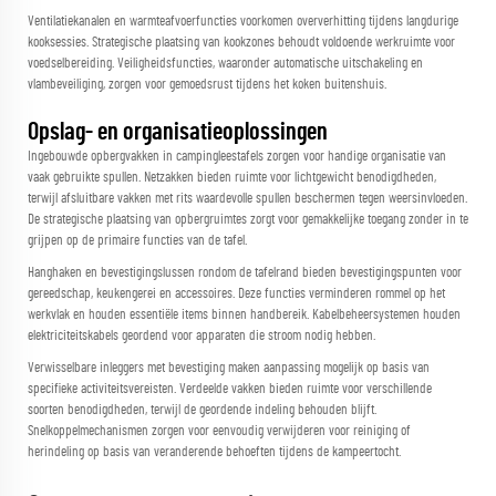
Ventilatiekanalen en warmteafvoerfuncties voorkomen oververhitting tijdens langdurige
kooksessies. Strategische plaatsing van kookzones behoudt voldoende werkruimte voor
voedselbereiding. Veiligheidsfuncties, waaronder automatische uitschakeling en
vlambeveiliging, zorgen voor gemoedsrust tijdens het koken buitenshuis.
Opslag- en organisatieoplossingen
Ingebouwde opbergvakken in campingleestafels zorgen voor handige organisatie van
vaak gebruikte spullen. Netzakken bieden ruimte voor lichtgewicht benodigdheden,
terwijl afsluitbare vakken met rits waardevolle spullen beschermen tegen weersinvloeden.
De strategische plaatsing van opbergruimtes zorgt voor gemakkelijke toegang zonder in te
grijpen op de primaire functies van de tafel.
Hanghaken en bevestigingslussen rondom de tafelrand bieden bevestigingspunten voor
gereedschap, keukengerei en accessoires. Deze functies verminderen rommel op het
werkvlak en houden essentiële items binnen handbereik. Kabelbeheersystemen houden
elektriciteitskabels geordend voor apparaten die stroom nodig hebben.
Verwisselbare inleggers met bevestiging maken aanpassing mogelijk op basis van
specifieke activiteitsvereisten. Verdeelde vakken bieden ruimte voor verschillende
soorten benodigdheden, terwijl de geordende indeling behouden blijft.
Snelkoppelmechanismen zorgen voor eenvoudig verwijderen voor reiniging of
herindeling op basis van veranderende behoeften tijdens de kampeertocht.