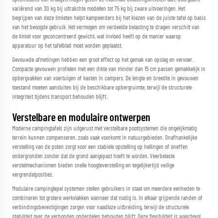
variërend van 30 kg bij ultralichte modellen tot 75 kg bij zware uitvoeringen. Het
begrijpen van deze limieten helpt kampeerders bij het kiezen van de juiste tafel op basis
van het beoogde gebruik. Het vermogen om verdeelde belasting te dragen verschilt van
de limiet voor geconcentreerd gewicht, wat invloed heeft op de manier waarop
apparatuur op het tafelblad moet worden geplaatst.
Gevouwde afmetingen hebben een groot effect op het gemak van opslag en vervoer.
Compacte gevouwen profielen met een dikte van minder dan 15 cm passen gemakkelijk in
opbergvakken van voertuigen of kasten in campers. De lengte en breedte in gevouwen
toestand moeten aansluiten bij de beschikbare opbergruimte, terwijl de structurele
integriteit tijdens transport behouden blijft.
Verstelbare en modulaire ontwerpen
Moderne campingtafels zijn uitgerust met verstelbare pootsystemen die ongelijkmatig
terrein kunnen compenseren, zoals vaak voorkomt in natuurgebieden. Onafhankelijke
verstelling van de poten zorgt voor een stabiele opstelling op hellingen of oneffen
ondergronden zonder dat de grond aangepast hoeft te worden. Veerbelaste
verstelmechanismen bieden snelle hoogteverstelling en tegelijkertijd veilige
vergrendelposities.
Modulaire campinglepel systemen stellen gebruikers in staat om meerdere eenheden te
combineren tot grotere werkvlakken wanneer dat nodig is. In elkaar grijpende randen of
verbindingsbevestigingen zorgen voor naadloze uitbreiding, terwijl de structurele
stabiliteit over de verbonden onderdelen behouden blijft. Deze flexibiliteit is waardevol