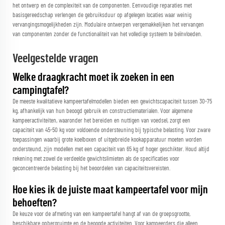
het ontwerp en de complexiteit van de componenten. Eenvoudige reparaties met
basisgereedschap verlengen de gebruiksduur op afgelegen locaties waar weinig
vervangingsmogelijkheden zijn. Modulaire ontwerpen vergemakkelijken het vervangen
van componenten zonder de functionaliteit van het volledige systeem te beïnvloeden.
Veelgestelde vragen
Welke draagkracht moet ik zoeken in een
campingtafel?
De meeste kwalitatieve kampeertafelmodellen bieden een gewichtscapaciteit tussen 30-75
kg, afhankelijk van hun beoogd gebruik en constructiematerialen. Voor algemene
kampeeractiviteiten, waaronder het bereiden en nuttigen van voedsel, zorgt een
capaciteit van 45-50 kg voor voldoende ondersteuning bij typische belasting. Voor zware
toepassingen waarbij grote koelboxen of uitgebreide kookapparatuur moeten worden
ondersteund, zijn modellen met een capaciteit van 65 kg of hoger geschikter. Houd altijd
rekening met zowel de verdeelde gewichtslimieten als de specificaties voor
geconcentreerde belasting bij het beoordelen van capaciteitsvereisten.
Hoe kies ik de juiste maat kampeertafel voor mijn
behoeften?
De keuze voor de afmeting van een kampeertafel hangt af van de groepsgrootte,
beschikbare opbergruimte en de beoogde activiteiten. Voor kampeerders die alleen