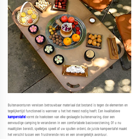
Buitenavonturen vereisen betrouwbaar materiaal dat bestand is tegen de elementen en
tegelijkertijd functioneel is wanneer u het het meest nodig heeft. Een kwalitatieve
kamperstafel
vormt de hoeksteen van elke geslaagde buitenervaring, door een
eenvoudige camping te veranderen in een comfortabele basisvoorziening. Of u nu
maaltijden bereidt, spelletjes speelt of uw spullen ordent, de juiste kampeertafel maakt
het verschil tussen een frustrerende reis en een onvergetelijk avontuur.