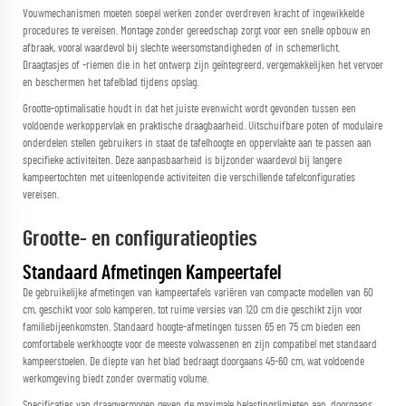
Vouwmechanismen moeten soepel werken zonder overdreven kracht of ingewikkelde
procedures te vereisen. Montage zonder gereedschap zorgt voor een snelle opbouw en
afbraak, vooral waardevol bij slechte weersomstandigheden of in schemerlicht.
Draagtasjes of -riemen die in het ontwerp zijn geïntegreerd, vergemakkelijken het vervoer
en beschermen het tafelblad tijdens opslag.
Grootte-optimalisatie houdt in dat het juiste evenwicht wordt gevonden tussen een
voldoende werkoppervlak en praktische draagbaarheid. Uitschuifbare poten of modulaire
onderdelen stellen gebruikers in staat de tafelhoogte en oppervlakte aan te passen aan
specifieke activiteiten. Deze aanpasbaarheid is bijzonder waardevol bij langere
kampeertochten met uiteenlopende activiteiten die verschillende tafelconfiguraties
vereisen.
Grootte- en configuratieopties
Standaard Afmetingen Kampeertafel
De gebruikelijke afmetingen van kampeertafels variëren van compacte modellen van 60
cm, geschikt voor solo kamperen, tot ruime versies van 120 cm die geschikt zijn voor
familiebijeenkomsten. Standaard hoogte-afmetingen tussen 65 en 75 cm bieden een
comfortabele werkhoogte voor de meeste volwassenen en zijn compatibel met standaard
kampeerstoelen. De diepte van het blad bedraagt doorgaans 45-60 cm, wat voldoende
werkomgeving biedt zonder overmatig volume.
Specificaties van draagvermogen geven de maximale belastingslimieten aan, doorgaans