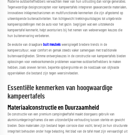
Moderne outdoorliefhebbers verwachten meer van hun uitrusting dan vorige generaties.
Tegenwoordige designconcepten voor kampeertafels integreren geavanceerde materialen,
innovatieve inklapmechanismen en multifunctionele kenmerken die zijn afgestemd op
uiteenlopende buitenactiviteiten. Van lichtgewicht trekkingsuitstapjes tot uitgebreide
kampeeropstellingen met de auto voor het gezin: begrijpen wat een uitstekende
kampeertafel kenmerkt, helpt avonturiers bij het nemen van weloverwogen keuzes die
hun buitenervaring verbeteren.
De evolutie van draagbare
buit meubels
weerspiegelt bredere trends in de
kampeercultuur, waar comfort en gemak steeds vaker samengaan met traditionele
buitenvaardigheden. Slimme ontwerpkeuzes in de constructie van kampeertafels bieden
oplossingen voor veelvoorkomende problemen waarmee outdoorliefhebbers te maken
hebben, zoals oneven terrein, beperkte opbergruimte en de noodzaak van slijtvaste
oppervlakken die bestand zijn tegen weersinvloeden.
Essentiële kenmerken van hoogwaardige
kampeertafels
Materiaalconstructie en Duurzaamheid
De constructie van een premium campingleeftafel maakt doorgaans gebruik van
aluminiumlegeringsframes die een uitzonderlijke verhouding tussen sterkte en gewicht
bieden. Deze materialen zijn bestand tegen corrosie door vocht, terwijl ze hun structurele
integriteit behouden onder hoge belasting. Het blad van de tafel moet zijn vervaardigd uit