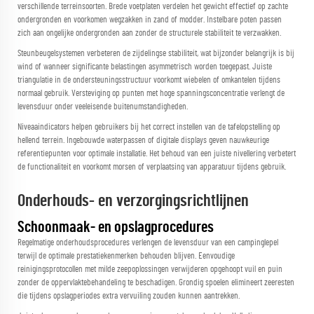
verschillende terreinsoorten. Brede voetplaten verdelen het gewicht effectief op zachte
ondergronden en voorkomen wegzakken in zand of modder. Instelbare poten passen
zich aan ongelijke ondergronden aan zonder de structurele stabiliteit te verzwakken.
Steunbeugelsystemen verbeteren de zijdelingse stabiliteit, wat bijzonder belangrijk is bij
wind of wanneer significante belastingen asymmetrisch worden toegepast. Juiste
triangulatie in de ondersteuningsstructuur voorkomt wiebelen of omkantelen tijdens
normaal gebruik. Versteviging op punten met hoge spanningsconcentratie verlengt de
levensduur onder veeleisende buitenumstandigheden.
Niveaaindicators helpen gebruikers bij het correct instellen van de tafelopstelling op
hellend terrein. Ingebouwde waterpassen of digitale displays geven nauwkeurige
referentiepunten voor optimale installatie. Het behoud van een juiste nivellering verbetert
de functionaliteit en voorkomt morsen of verplaatsing van apparatuur tijdens gebruik.
Onderhouds- en verzorgingsrichtlijnen
Schoonmaak- en opslagprocedures
Regelmatige onderhoudsprocedures verlengen de levensduur van een campinglepel
terwijl de optimale prestatiekenmerken behouden blijven. Eenvoudige
reinigingsprotocollen met milde zeepoplossingen verwijderen opgehoopt vuil en puin
zonder de oppervlaktebehandeling te beschadigen. Grondig spoelen elimineert zeeresten
die tijdens opslagperiodes extra vervuiling zouden kunnen aantrekken.