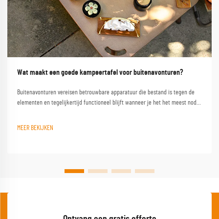
Wat maakt een goede kampeertafel voor buitenavonturen?
Buitenavonturen vereisen betrouwbare apparatuur die bestand is tegen de
elementen en tegelijkertijd functioneel blijft wanneer je het het meest nodig
hebt. Een kwalitatieve campinglest vormt de hoeksteen van elke geslaagde
buitenervaring en verandert een eenvoudige kampeerplek in een
MEER BEKIJKEN
comfortabele basis...