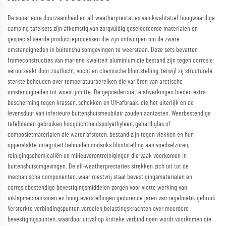
De superieure duurzaamheid en all-weatherprestaties van kwalitatief hoogwaardige
camping tafelsets zijn afkomstig van zorgvuldig geselecteerde materialen en
gespecialiseerde productieprocessen die zijn ontworpen om de zware
omstandigheden in buitenshuisomgevingen te weerstaan. Deze sets bevatten
frameconstructies van mariene kwaliteit aluminium die bestand zijn tegen corrosie
veroorzaakt door zoutlucht, vocht en chemische blootstelling, terwijl zij structurele
sterkte behouden over temperatuurbereiken die variëren van arctische
omstandigheden tot woestijnhitte. De gepoedercoatte afwerkingen bieden extra
bescherming tegen krassen, schokken en UV-afbraak, die het uiterlijk en de
levensduur van inferieure buitenshuismeubilair zouden aantasten. Weerbestendige
tafelbladen gebruiken hoogdichtheidspolyethyleen, gehard glas of
composietmaterialen die water afstoten, bestand zijn tegen vlekken en hun
oppervlakte-integriteit behouden ondanks blootstelling aan voedselzuren,
reinigingschemicaliën en milieuverontreinigingen die vaak voorkomen in
buitenshuisomgevingen. De all-weatherprestaties strekken zich uit tot de
mechanische componenten, waar roestvrij staal bevestigingsmaterialen en
corrosiebestendige bevestigingsmiddelen zorgen voor vlotte werking van
inklapmechanismen en hoogteverstellingen gedurende jaren van regelmatik gebruik.
Versterkte verbindingspunten verdelen belastingskrachten over meerdere
bevestigingspunten, waardoor uitval op kritieke verbindingen wordt voorkomen die