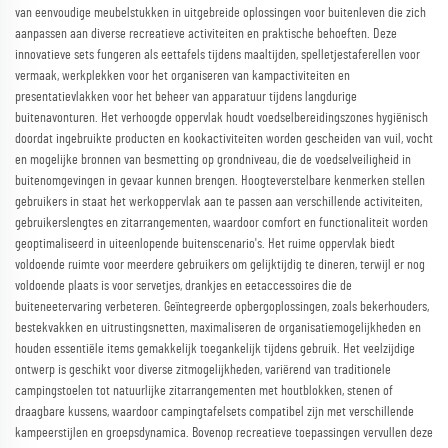
van eenvoudige meubelstukken in uitgebreide oplossingen voor buitenleven die zich
aanpassen aan diverse recreatieve activiteiten en praktische behoeften. Deze
innovatieve sets fungeren als eettafels tijdens maaltijden, spelletjestaferellen voor
vermaak, werkplekken voor het organiseren van kampactiviteiten en
presentatievlakken voor het beheer van apparatuur tijdens langdurige
buitenavonturen. Het verhoogde oppervlak houdt voedselbereidingszones hygiënisch
doordat ingebruikte producten en kookactiviteiten worden gescheiden van vuil, vocht
en mogelijke bronnen van besmetting op grondniveau, die de voedselveiligheid in
buitenomgevingen in gevaar kunnen brengen. Hoogteverstelbare kenmerken stellen
gebruikers in staat het werkoppervlak aan te passen aan verschillende activiteiten,
gebruikerslengtes en zitarrangementen, waardoor comfort en functionaliteit worden
geoptimaliseerd in uiteenlopende buitenscenario's. Het ruime oppervlak biedt
voldoende ruimte voor meerdere gebruikers om gelijktijdig te dineren, terwijl er nog
voldoende plaats is voor servetjes, drankjes en eetaccessoires die de
buiteneetervaring verbeteren. Geïntegreerde opbergoplossingen, zoals bekerhouders,
bestekvakken en uitrustingsnetten, maximaliseren de organisatiemogelijkheden en
houden essentiële items gemakkelijk toegankelijk tijdens gebruik. Het veelzijdige
ontwerp is geschikt voor diverse zitmogelijkheden, variërend van traditionele
campingstoelen tot natuurlijke zitarrangementen met houtblokken, stenen of
draagbare kussens, waardoor campingtafelsets compatibel zijn met verschillende
kampeerstijlen en groepsdynamica. Bovenop recreatieve toepassingen vervullen deze