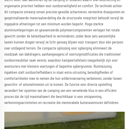
slecht weer, laat aankomen op de camping of situaties waarin snel beschutting en
organisatie prioriteit hebben voor outdoorveiligheid en comfort. De techniek achter
dit compacte ontwerp omvat precisie-gevulde scharnieren, versterkte draaipunten en
geoptimaliseerde materiaalverdeling die de structurele integriteit behoudt terwijl de
ingepakte afmetingen tot een minimum worden beperkt. Hoge-sterkte
aluminiumlegeringen en geavanceerde polymeercomponenten verlagen het totale
gewicht zonder de belastbaarheid te verminderen, zodat deze sets aanzienlijke
lasten kunnen dragen terwijl ze licht genoeg blijven voor transport door één persoon
over uitdagend terrein. De compacte oplossing voor opberging elimineert de
noodzaak van dakdragers, aanhangwagens of voertuigmodificaties die traditioneel
outdoormeubilair vaak vereist, waardoor kampeertafelsets toegankelijk zijn voor
avonturiers met kleinere voertuigen of beperkte opbergruimte. Ruimtezuinig
inpakken stelt outdoorliefhebbers in staat extra uitrusting, benodigdheden of
comfortartikelen mee te nemen die hun wilderniservaring verbeteren, zonder boven
gewichts- of volumelimieten uit te komen. De functie voor directe opstelling
verandert het opzetten van de camping van een vervelende klus in een efficiënt
proces dat de tijd maximaliseert die beschikbaar is voor ontspanning,
verkenningsactiviteiten en recreatie die memorabele buitenavonturen definiëren.