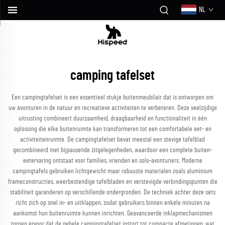
NL
camping tafelset
Een campingtafelset is een essentieel stukje buitenmeubilair dat is ontworpen om
uw avonturen in de natuur en recreatieve activiteiten te verbeteren. Deze veelzijdige
uitrusting combineert duurzaamheid, draagbaarheid en functionaliteit in één
oplossing die elke buitenruimte kan transformeren tot een comfortabele eet- en
activiteitenruimte. De campingtafelset bevat meestal een stevige tafelblad
gecombineerd met bijpassende zitgelegenheden, waardoor een complete buiten-
eetervaring ontstaat voor families, vrienden en solo-avonturiers. Moderne
campingtafels gebruiken lichtgewicht maar robuuste materialen zoals aluminium
frameconstructies, weerbestendige tafelbladen en verstevigde verbindingspunten die
stabiliteit garanderen op verschillende ondergronden. De techniek achter deze sets
richt zich op snel in- en uitklappen, zodat gebruikers binnen enkele minuten na
aankomst hun buitenruimte kunnen inrichten. Geavanceerde inklapmechanismen
zorgen ervoor dat de gehele campingtafelset instort tot compacte afmetingen, wat