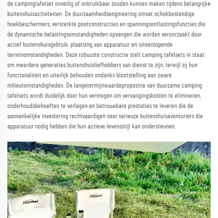
de campingtafelset onveilig of onbruikbaar zouden kunnen maken tijdens belangrijke
buitenshuisactiviteiten. De duurzaamheidsengineering omvat schokbestendige
hoekbeschermers, versterkte pootconstructies en spanningsontlastingsfuncties die
de dynamische belastingsomstandigheden opvangen die worden veroorzaakt door
actief buitenshuisgebruik, plaatsing van apparatuur en uiteenlopende
terreinomstandigheden. Deze robuuste constructie stelt camping tafelsets in staat
om meerdere generaties buitenshuisliefhebbers van dienst te zijn, terwijl zij hun
functionaliteit en uiterlijk behouden ondanks blootstelling aan zware
milieutomstandigheden. De langetermijnwaardepropositie van duurzame camping
tafelsets wordt duidelijk door hun vermogen om vervangingskosten te elimineren,
onderhoudsbehoeften te verlagen en betrouwbare prestaties te leveren die de
aanvankelijke investering rechtvaardigen voor serieuze buitenshuisavonturiers die
apparatuur nodig hebben die hun actieve levensstijl kan ondersteunen.