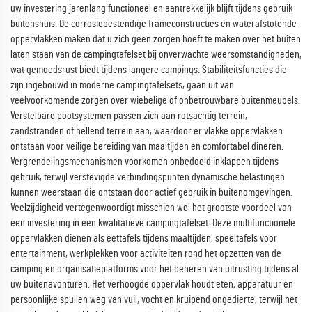
uw investering jarenlang functioneel en aantrekkelijk blijft tijdens gebruik
buitenshuis. De corrosiebestendige frameconstructies en waterafstotende
oppervlakken maken dat u zich geen zorgen hoeft te maken over het buiten
laten staan van de campingtafelset bij onverwachte weersomstandigheden,
wat gemoedsrust biedt tijdens langere campings. Stabiliteitsfuncties die
zijn ingebouwd in moderne campingtafelsets, gaan uit van
veelvoorkomende zorgen over wiebelige of onbetrouwbare buitenmeubels.
Verstelbare pootsystemen passen zich aan rotsachtig terrein,
zandstranden of hellend terrein aan, waardoor er vlakke oppervlakken
ontstaan voor veilige bereiding van maaltijden en comfortabel dineren.
Vergrendelingsmechanismen voorkomen onbedoeld inklappen tijdens
gebruik, terwijl verstevigde verbindingspunten dynamische belastingen
kunnen weerstaan die ontstaan door actief gebruik in buitenomgevingen.
Veelzijdigheid vertegenwoordigt misschien wel het grootste voordeel van
een investering in een kwalitatieve campingtafelset. Deze multifunctionele
oppervlakken dienen als eettafels tijdens maaltijden, speeltafels voor
entertainment, werkplekken voor activiteiten rond het opzetten van de
camping en organisatieplatforms voor het beheren van uitrusting tijdens al
uw buitenavonturen. Het verhoogde oppervlak houdt eten, apparatuur en
persoonlijke spullen weg van vuil, vocht en kruipend ongedierte, terwijl het