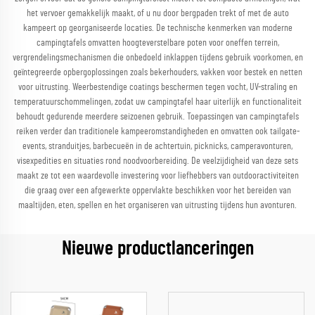
het vervoer gemakkelijk maakt, of u nu door bergpaden trekt of met de auto
kampeert op georganiseerde locaties. De technische kenmerken van moderne
campingtafels omvatten hoogteverstelbare poten voor oneffen terrein,
vergrendelingsmechanismen die onbedoeld inklappen tijdens gebruik voorkomen, en
geïntegreerde opbergoplossingen zoals bekerhouders, vakken voor bestek en netten
voor uitrusting. Weerbestendige coatings beschermen tegen vocht, UV-straling en
temperatuurschommelingen, zodat uw campingtafel haar uiterlijk en functionaliteit
behoudt gedurende meerdere seizoenen gebruik. Toepassingen van campingtafels
reiken verder dan traditionele kampeeromstandigheden en omvatten ook tailgate-
events, stranduitjes, barbecueën in de achtertuin, picknicks, camperavonturen,
visexpedities en situaties rond noodvoorbereiding. De veelzijdigheid van deze sets
maakt ze tot een waardevolle investering voor liefhebbers van outdooractiviteiten
die graag over een afgewerkte oppervlakte beschikken voor het bereiden van
maaltijden, eten, spellen en het organiseren van uitrusting tijdens hun avonturen.
Nieuwe productlanceringen