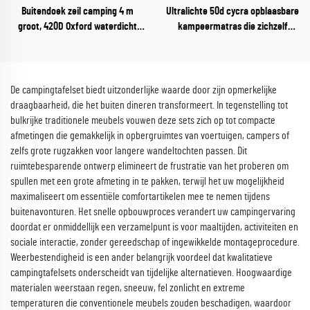
Buitendoek zeil camping 4 m
Ultralichte 50d cycra opblaasbare
groot, 420D Oxford waterdicht
kampeermatras die zichzelf
opvouwbaar regenuiltent met
opblaast met kussen, opvouwbaar
stalen palen
luchtbed voor buitenavonturen
De campingtafelset biedt uitzonderlijke waarde door zijn opmerkelijke
draagbaarheid, die het buiten dineren transformeert. In tegenstelling tot
bulkrijke traditionele meubels vouwen deze sets zich op tot compacte
afmetingen die gemakkelijk in opbergruimtes van voertuigen, campers of
zelfs grote rugzakken voor langere wandeltochten passen. Dit
ruimtebesparende ontwerp elimineert de frustratie van het proberen om
spullen met een grote afmeting in te pakken, terwijl het uw mogelijkheid
maximaliseert om essentiële comfortartikelen mee te nemen tijdens
buitenavonturen. Het snelle opbouwproces verandert uw campingervaring
doordat er onmiddellijk een verzamelpunt is voor maaltijden, activiteiten en
sociale interactie, zonder gereedschap of ingewikkelde montageprocedure.
Weerbestendigheid is een ander belangrijk voordeel dat kwalitatieve
campingtafelsets onderscheidt van tijdelijke alternatieven. Hoogwaardige
materialen weerstaan regen, sneeuw, fel zonlicht en extreme
temperaturen die conventionele meubels zouden beschadigen, waardoor