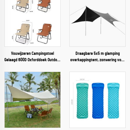
Vouwijzeren Campingstoel
Draagbare 5x5 m glamping
Gelaagd 600D Oxforddoek Outdoor
overkappingtent, zonwering voor
Picknickstoel
3-4 personen, voor outdoor
campings, kampeerders en
avonturiers