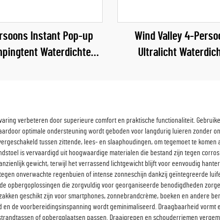
rsoons Instant Pop-up
Wind Valley 4-Perso
pingtent Waterdichte
Ultralicht Waterdic
utdoor Campingtent
Glampingtent Dubbell
Tunneltent
rvaring verbeteren door superieure comfort en praktische functionaliteit. Gebru
rdoor optimale ondersteuning wordt geboden voor langdurig luieren zonder ong
vergeschakeld tussen zittende, lees- en slaaphoudingen, om tegemoet te kome
dstoel is vervaardigd uit hoogwaardige materialen die bestand zijn tegen corrosie
ienlijk gewicht, terwijl het verrassend lichtgewicht blijft voor eenvoudig han
tegen onverwachte regenbuien of intense zonneschijn dankzij geïntegreerde luif
bouwde opbergoplossingen die zorgvuldig voor georganiseerde benodigdheden zo
zijzakken geschikt zijn voor smartphones, zonnebrandcrème, boeken en andere be
 en de voorbereidingsinspanning wordt geminimaliseerd. Draagbaarheid vormt ee
s, strandtassen of opbergplaatsen passen. Draaigrepen en schouderriemen vergem