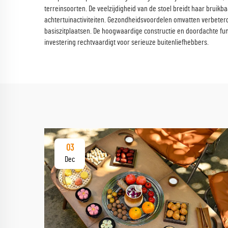
terreinsoorten. De veelzijdigheid van de stoel breidt haar bruik
achtertuinactiviteiten. Gezondheidsvoordelen omvatten verbeterd
basiszitplaatsen. De hoogwaardige constructie en doordachte fun
investering rechtvaardigt voor serieuze buitenliefhebbers.
03
Dec