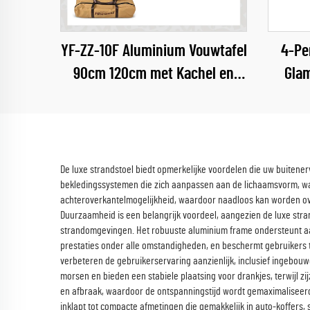
YF-ZZ-10F Aluminium Vouwtafel
4-Pe
90cm 120cm met Kachel en
Glam
Grill
O
De luxe strandstoel biedt opmerkelijke voordelen die uw buitene
bekledingssystemen die zich aanpassen aan de lichaamsvorm, waa
achteroverkantelmogelijkheid, waardoor naadloos kan worden o
Duurzaamheid is een belangrijk voordeel, aangezien de luxe stran
strandomgevingen. Het robuuste aluminium frame ondersteunt aanz
prestaties onder alle omstandigheden, en beschermt gebruikers 
verbeteren de gebruikerservaring aanzienlijk, inclusief inge
morsen en bieden een stabiele plaatsing voor drankjes, terwijl 
en afbraak, waardoor de ontspanningstijd wordt gemaximaliseerd
inklapt tot compacte afmetingen die gemakkelijk in auto-koffer