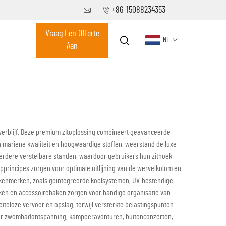
+86-15088234353
Vraag Een Offerte
NL
Aan
verblijf. Deze premium zitoplossing combineert geavanceerde
mariene kwaliteit en hoogwaardige stoffen, weerstand de luxe
meerdere verstelbare standen, waardoor gebruikers hun zithoek
pprincipes zorgen voor optimale uitlijning van de wervelkolom en
e kenmerken, zoals geïntegreerde koelsystemen, UV-bestendige
kken en accessoirehaken zorgen voor handige organisatie van
eloze vervoer en opslag, terwijl versterkte belastingspunten
 voor zwembadontspanning, kampeeravonturen, buitenconzerten,