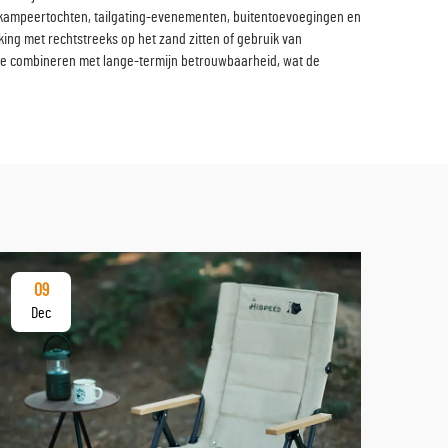
oor kampeertochten, tailgating-evenementen, buitentoevoegingen en
ng met rechtstreeks op het zand zitten of gebruik van
t te combineren met lange-termijn betrouwbaarheid, wat de
09
17
Dec
De