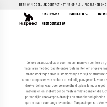
NEEM ONMIDDELLIJK CONTACT MET ME OP ALS U PROBLEMEN OND
STARTPAGINA
PRODUCTEN
OVER 
NEEM CONTACT OP
De luxe strandstoel staat voor het summum van comfort en g
materialen met doordachte ontwerpelementen om ongeëvenaard 
strandstoel tegen ruwe kustomgevingen terwijl de structurele
kunnen aanpassen van rechtop tot volledig plat, geschikt voor d
drukverdeling, waardoor vermoeidheid tijdens langdurig gebr
materialen en snel-drogende mesh ventilatiepanelen die luc
persoonlijke voorwerpen, drankjes en strandbenodigdheden. D
garant staan voor lange levensduur. Toepassingen strekken v