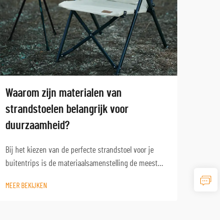
Waarom zijn materialen van
Hoe 
strandstoelen belangrijk voor
voor
duurzaamheid?
Het k
buite
Bij het kiezen van de perfecte strandstoel voor je
met h
buitentrips is de materiaalsamenstelling de meest
MEER 
tocht
cruciale factor voor de lange-termijn duurzaamheid
MEER BEKIJKEN
je com
en prestaties. De zware kustomgeving brengt unieke
uitdagingen met zich mee die snel kunnen leiden tot
...