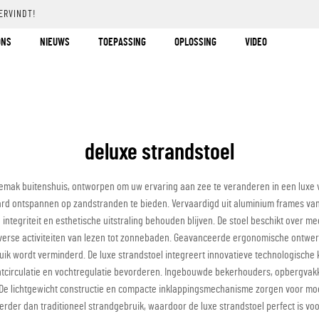
ERVINDT!
ONS
NIEUWS
TOEPASSING
OPLOSSING
VIDEO
deluxe strandstoel
emak buitenshuis, ontworpen om uw ervaring aan zee te veranderen in een luxe 
ontspannen op zandstranden te bieden. Vervaardigd uit aluminium frames van 
 integriteit en esthetische uitstraling behouden blijven. De stoel beschikt over 
iverse activiteiten van lezen tot zonnebaden. Geavanceerde ergonomische ontwer
uik wordt verminderd. De luxe strandstoel integreert innovatieve technologisch
htcirculatie en vochtregulatie bevorderen. Ingebouwde bekerhouders, opbergva
e lichtgewicht constructie en compacte inklappingsmechanisme zorgen voor moeit
erder dan traditioneel strandgebruik, waardoor de luxe strandstoel perfect is