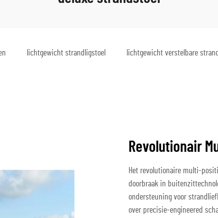
en
lichtgewicht strandligstoel
lichtgewicht verstelbare stran
Revolutionair M
Het revolutionaire multi-posi
doorbraak in buitenzittechno
ondersteuning voor strandlie
over precisie-engineered sch