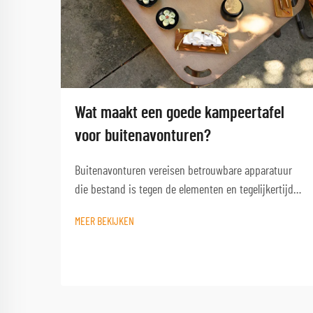
Wat maakt een goede kampeertafel
voor buitenavonturen?
Buitenavonturen vereisen betrouwbare apparatuur
die bestand is tegen de elementen en tegelijkertijd
functioneel blijft wanneer je het het meest nodig
MEER BEKIJKEN
hebt. Een kwalitatieve campinglest vormt de
hoeksteen van elke geslaagde buitenervaring en
verandert een eenvoudige kampeerplek in een
comfortabele basis...