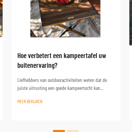
Hoe verbetert een kampeertafel uw
buitenervaring?
Liefhebbers van outdooractiviteiten weten dat de
juiste uitrusting een goede kampeertocht kan
veranderen in een uitzonderlijk avontuur. Een van de
MEER BEKIJKEN
meest onderschatte items is een kwalitatieve
campinglest, die dient als basis voor talloze
buitenactiviteiten...