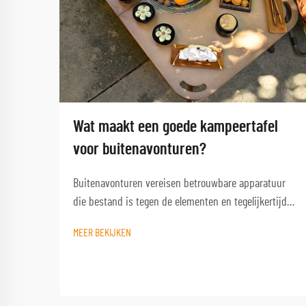
Wat maakt een goede kampeertafel
voor buitenavonturen?
Buitenavonturen vereisen betrouwbare apparatuur
die bestand is tegen de elementen en tegelijkertijd
functioneel blijft wanneer je het het meest nodig
MEER BEKIJKEN
hebt. Een kwalitatieve campinglest vormt de
hoeksteen van elke geslaagde buitenervaring en
verandert een eenvoudige kampeerplek in een
comfortabele basis...