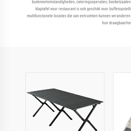
buiteneetomstandigheden, cateringsoperaties, banketzaalen 
klaptafel voor restaurant is ook geschikt voor buffetopstell
multifunctionele locaties die van eetruimten kunnen veranderen
hun draagbaarheid