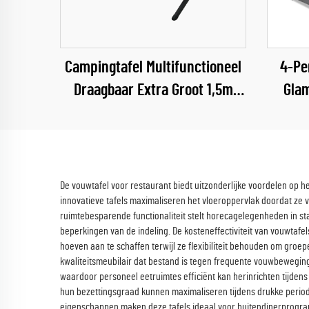
Campingtafel Multifunctioneel
4-Pe
Draagbaar Extra Groot 1,5m
Glam
Gerolde Staal Koffietafel
O
De vouwtafel voor restaurant biedt uitzonderlijke voordelen op h
innovatieve tafels maximaliseren het vloeroppervlak doordat z
ruimtebesparende functionaliteit stelt horecagelegenheden in st
beperkingen van de indeling. De kosteneffectiviteit van vouwtafel
hoeven aan te schaffen terwijl ze flexibiliteit behouden om gro
kwaliteitsmeubilair dat bestand is tegen frequente vouwbewegi
waardoor personeel eetruimtes efficiënt kan herinrichten tijden
hun bezettingsgraad kunnen maximaliseren tijdens drukke period
eigenschappen maken deze tafels ideaal voor buitendinerprogram