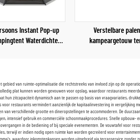
rsoons Instant Pop-up
Verstelbare pale
pingtent Waterdichte
kampeargetouw te
utdoor Campingtent
waterdichte regenafdekk
20 persoons feest st
overkapping schaduw
tent
et gebied van ruimte-optimalisatie die rechtstreeks van invloed zijn op de operat
e volledig plat kunnen worden gevouwen voor opslag, waardoor restaurants meer
aat hun zitcapaciteit dynamisch aan te passen op basis van vraagvariaties, dru
s voor restaurants vermindert aanzienlijk de kapitaalinvestering in vergelijking 
epen van verschillende grootte en dineropstellingen te accommoderen. De duurza
ngen, intensief gebruik en commerciële schoonmaakprocedures. Snelle opbouw- e
s overgangen in de bediening of bij speciale evenementen. De vouwtafel voor res
es, terwijl er indien nodig open ruimte kan worden gecreëerd voor entertainment
ma's, waardoor inkomstenkansen worden uitgebreid via terrasservice zonder zor