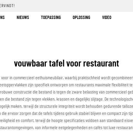
ERVINDT!
ONS
NIEUWS
TOEPASSING
OPLOSSING
VIDEO
vouwbaar tafel voor restaurant
ing voor in commercieel eethuismeubilair, waarbij praktischheid wordt gecombine
oppervlakken zijn specifiek ontworpen om restaurants maximale flexibiliteit te b
en robuwe constructie die bestand is tegen de zware belasting van commercieel g
n die bestand zijn tegen vlekken, krassen en dagelijks slijtage. De technologisc
elijk maken, terwijl de structurele integriteit wordt behouden gedurende tallo
ie ervoor zorgen dat de tafels tijdens gebruik stabiel blijven en compact zijn t
igheid en comfort, terwijl de hoogte specificaties voldoen aan standaard eisve
estaurantomgevingen, van informele eetgelegenheden en cafés tot luxe restauran