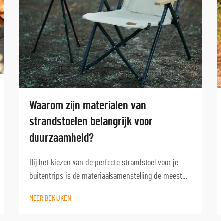
Waarom zijn materialen van
strandstoelen belangrijk voor
duurzaamheid?
Bij het kiezen van de perfecte strandstoel voor je
buitentrips is de materiaalsamenstelling de meest
cruciale factor voor de lange-termijn duurzaamheid
MEER BEKIJKEN
en prestaties. De zware kustomgeving brengt unieke
uitdagingen met zich mee die snel kunnen leiden tot