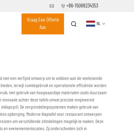
+86-15088234353
Vraag Een Offerte
NL
Aan
erd met een verfijnd ontwerp om te voldoen aan de veeleisende
ieden, terwijl ruimtegebruik en operationele efficiëntie worden
ebruik, met gebruik van hoogwaardige materialen zoals duurzaam
he innovatie achter deze tafels omvat precisie-engineered
ze inklapcycli. De vergrendelingssystemen maken gebruik van
ijdens opberging. Moderne klaptafel voor restaurant ontwerpen
reisten om verschillende zitindelingen mogelijk te maken. Deze
ts en evenementenlocaties. Zij onderscheiden zich in