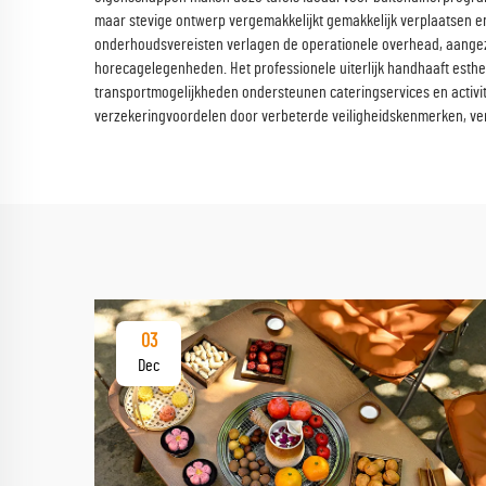
maar stevige ontwerp vergemakkelijkt gemakkelijk verplaatsen en
onderhoudsvereisten verlagen de operationele overhead, aangez
horecagelegenheden. Het professionele uiterlijk handhaaft estheti
transportmogelijkheden ondersteunen cateringservices en activit
verzekeringvoordelen door verbeterde veiligheidskenmerken, ver
03
Dec