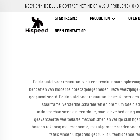
NEEM ONMIDDELLIJK CONTACT MET ME OP ALS U PROBLEMEN OND
STARTPAGINA
PRODUCTEN
OVER 
NEEM CONTACT OP
De klaptafel voor restaurant stelt een revolutionaire oploss
behoeften van moderne horecagelegenheden. Deze veelzijdige eet
geoptimaliseerd. De klaptafel voor restaurant beschikt over e
staalframe, versterkte scharnieren en premium tafelblade
inklapmechanismen die een vlotte, moeiteloze bediening mog
geavanceerde veerbelaste mechanismen en veilige sluitingen d
houden rekening met ergonomie, met afgeronde randen voor veil
tafels vinden uitgebreid gebruik in uiteenlopende r