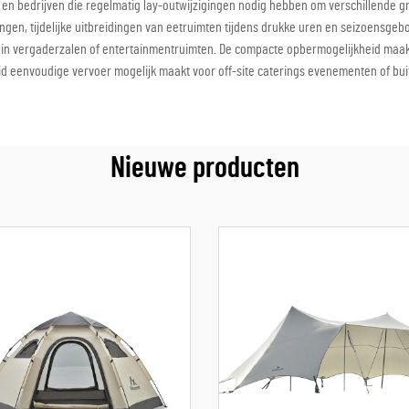
en bedrijven die regelmatig lay-outwijzigingen nodig hebben om verschillende g
ingen, tijdelijke uitbreidingen van eetruimten tijdens drukke uren en seizoensgebo
 in vergaderzalen of entertainmentruimten. De compacte opbermogelijkheid maakt
 eenvoudige vervoer mogelijk maakt voor off-site caterings evenementen of buit
Nieuwe producten