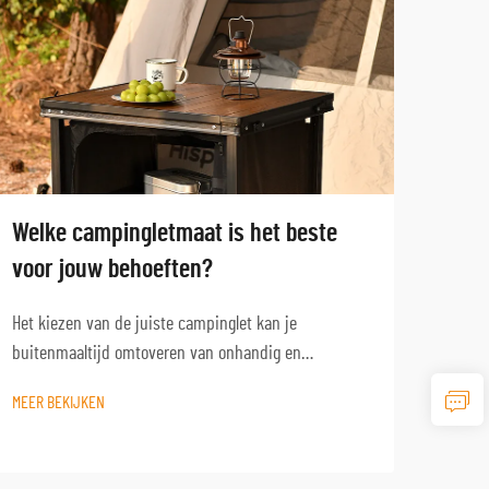
Welke campingletmaat is het beste
Hoe 
voor jouw behoeften?
voor
Het kiezen van de juiste campinglet kan je
Het k
buitenmaaltijd omtoveren van onhandig en
buite
ongemakkelijk naar plezierig en functioneel. Of je nu
met h
MEER BEKIJKEN
MEER 
een weekendje kampeert met het gezin of alleen op
tocht
avontuur gaat, het begrijpen van hoe ...
je com