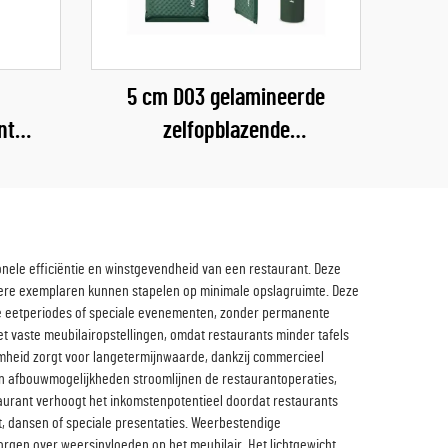
n
5 cm D03 gelamineerde
nt
zelfopblazende
ing 10-
campingslaapmat, verdikte
rand
luchtmatras voor buitenshuis,
getouw
woonkamer, parkgebruik,
slaapmat
ionele efficiëntie en winstgevendheid van een restaurant. Deze
dere exemplaren kunnen stapelen op minimale opslagruimte. Deze
kke eetperiodes of speciale evenementen, zonder permanente
met vaste meubilairopstellingen, omdat restaurants minder tafels
amheid zorgt voor langetermijnwaarde, dankzij commercieel
n afbouwmogelijkheden stroomlijnen de restaurantoperaties,
taurant verhoogt het inkomstenpotentieel doordat restaurants
, dansen of speciale presentaties. Weerbestendige
gen over weersinvloeden op het meubilair. Het lichtgewicht