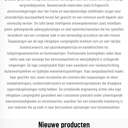
vergrendelposities. Geavanceerde materialen zoals lichtgewicht
aluminiumlegeringen voor het frame en weersbestendige tafelbladen zorgen voor
uitzonderlijke duurzaamheid terwijl het gewicht tot een minimum wordt beperkt voor
eenvoudig vervoer. De tafel bevat intelligente ontwerpelementen zoals instelbare
poten, geïntegreerde opbergoplossingen en snel-opzetmechanismen die het opstellen
veranderen van een complexe taak in een eenvoudige procedure van één minuut.
Toepassingen van de lage inklapbare campingtafel strekken zich uit over talrijke
buitenscenario's, van gezinskampeertrips en wandeltochten tot
tailgatingevenementen en buitenvaartijen. Professionele buitengidsen raden deze
tafels vaak aan vanwege hun betrouwbaarheid en veelzijdigheid in uitdagende
omgevingen. De lage campingtafel blijkt even waardevol voor noodvoorlichting,
buitenwerkplekken en tijdelijke evenementopstellingen. Haar aanpasbaarheid maakt
haar geschikt voor zowel recreatieve als commerciële toepassingen, en dient
voedselverkopers, outdooronderwijzers en evenementorganisatoren die draagbare
oppervlakoplossingen nodig hebben. De uitstekende engineering achter elke lage
inklapbare campingtafel garandeert een consistente prestatie onder uiteenlopende
weersomstandigheden en terreinsoorten, waardoor het een essentiële investering is
voor iedereen die op zoek is naar betrouwbare oplossingen voor buitenmeubilair.
Nieuwe producten