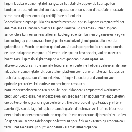
lage inklapbare campingtafel, aangezien het stabiele oppervlak kaartspellen,
bordspellen, puzzels en elektronische apparaten ondersteunt die sociale interactie
verbeteren tijdens langdurig verblijf in de buitenlucht.
Voedselbereidingmogelijkheden transformeren de lage inklapbare campingtafel tot
een mobiele keukenwerkplek, waar gebruikers veilig groenten kunnen snijden,
sandwiches kunnen samenstellen en kookingredienten kunnen organiseren, weg van
besmetting op grondniveau, terwijl juiste voedselveiligheidsprotocollen worden
gehandhaafd. Voordelen op het gebied van uitrustingsorganisatie ontstaan doordat
de lage inklapbare campingtafel essentiële spullen boven vocht, vuil en insecten
houdt, terwijl gemakkelijke toegang wordt geboden tijdens opzet- en
afbreekprocedures. Professionele fotografen en buitenliefhebbers gebruiken de lage
inklapbare campingtafel als een stabiel platform voor cameramateriaal, laptops en
technische apparatuur die een vlakke, trillingsvrije ondergrond vereisen voor
optimale prestaties. Educatieve toepassingen omvatten
natuuronderzoeksactiviteiten, waar de lage inklapbare campingtafel werkruimte
biedt voor veldgidsen, het onderzoeken van specimens en documentatieactiviteiten
die buitersonderwijservaringen verbeteren. Noodvoorbereidingssituaties profiteren
aanzienlijk van de lage inklapbare campingtafel, die directe werkruimte biedt voor
eerste hulp, noodcommunicatie en organisatie van apparatuur tijdens crisissituaties.
De geoptimaliseerde tafelhoogte ondersteunt specifiek activiteiten op grondniveau,
terwijl het toegankelijk blijft voor gebruikers met uiteenlopende