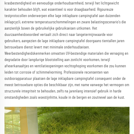
krasbestendigheid en eenvoudige onderhoudsarmheid, terwijl het lichtgewicht
karakter behouden blijft, wat essentieel is voor draagbaarheid. Rigoureuze
testprotocollen onderwerpen elke lage inklapbare campingtafel aan duizenden
inklapcycli, extreme temperatuurschommelingen en zware belastingsscenario's die
aanzienlijk boven de gebruikelijke gebruikseisen uitkomen. Het
duurzaamheidsvoordeel vertaalt zich direct naar langetermijnwaarde voor
gebruikers, aangezien de lage inklapbare campingtafel doorgaans tientallen jaren
betrouwbare dienst levert met minimale onderhoudseisen.
Weerbestendigheidskenmerken omvatten UV-bestendige materialen die vervaging en
degradatie door langdurige blootstelling aan zonlicht voorkomen, terwijl
afvoerkanaaltjes en ventilatieopeningen vochtophoping voorkomen die zou kunnen
leiden tot corrosie of schimmelvorming. Professionele recensenten van
outdoorapparatuur plaatsen de lage inklapbare campingtafel consequent onder de
meest betrouwbare opties die beschikbaar zijn, met name vanwege het vermogen om
structurele integriteit te behouden, zelfs na jarenlang intensief gebruik in harde
omstandigheden zoals woestijnhitte, koude in de bergen en zoutnevel aan de kust.