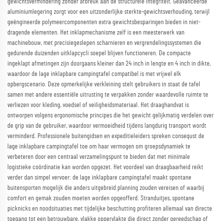
gewichtsvermindering zonder afbreuk aan de structurele integriteit. Geavanceerde
aluminiumlegering zorgt voor een uitzonderlijke sterkte-gewichtsverhouding, terwijl
geëngineerde polymeercomponenten extra gewichtsbesparingen bieden in niet-
dragende elementen. Het inklapmechanisme zelf is een meesterwerk van
machinebouw, met precisiegeslepen scharnieren en vergrendelingssystemen die
gedurende duizenden uitklapcycli soepel blijven functioneren. De compacte
ingeklapt afmetingen zijn doorgaans kleiner dan 24 inch in lengte en 4 inch in dikte,
waardoor de lage inklapbare campingtafel compatibel is met vrijwel elk
opbergscenario. Deze opmerkelijke verkleining stelt gebruikers in staat de tafel
samen met andere essentiële uitrusting te verpakken zonder waardevolle ruimte te
verliezen voor kleding, voedsel of veiligheidsmateriaal. Het draaghandvat is
ontworpen volgens ergonomische principes die het gewicht gelijkmatig verdelen over
de grip van de gebruiker, waardoor vermoeidheid tijdens langdurig transport wordt
verminderd. Professionele buitengidsen en expeditieleiders spreken consequst de
lage inklapbare campingtafel toe om haar vermogen om groepsdynamiek te
verbeteren door een centraal verzamelingspunt te bieden dat met minimale
logistieke coördinatie kan worden opgezet. Het voordeel van draagbaarheid reikt
verder dan simpel vervoer: de lage inklapbare campingtafel maakt spontane
buitensporten mogelijk die anders uitgebreid planning zouden vereisen of waarbij
comfort en gemak zouden moeten worden opgeofferd. Stranduitjes, spontane
picknicks en noodsituaties met tijdelijke beschutting profiteren allemaal van directe
toegang tot een betrouwbare, vlakke oppervlakte die direct zonder gereedschap of