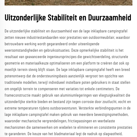
Uitzonderlijke Stabiliteit en Duurzaamheid
De uitzonderlijke stabiliteit en duurzaamheid van de lage inklapbare campingtafel
zetten nieuwe industriestandaarden voor prestaties van outdoormeubilair, waardoor
betrouwbare werking wordt gegarandeerd onder uiteenlopende
weersomstandigheden en gebruikssituaties. Deze opmerkelijke stabiliteit is het
resultaat van geavanceerde ingenieursprincipes die gewichtsverdeling, structurele
geometrie en materiaalkeuze optimaliseren om een platform te creëren dat ook op
moeilijk terrein stevig blijft staan. De lage inklapbare campingtafel heeft een breed
potenontwerp dat de ondersteuningsbasis aanzienlijk vergroot ten opzichte van
traditionele modellen, terwijl individueel instelbare poten gebruikers in staat stellen
om ongelijk terrein te compenseren met variaties tot enkele centimeters. De
frameconstructie maakt gebruik van aluminiumlegeringen van vliegtuigkwaliteit die
uitzonderlijke sterkte bieden en bestand zijn tegen corrosie door zoutlucht, vocht en
extreme temperaturen tijdens outdooravonturen. Versterkte verbindingspunten in de
lage inklapbare campingtafel maken gebruik van meerdere bevestigingsmethoden,
waaronder mechanische vergrendelingen, frictiepassingen en veerbelaste
mechanismen die samenwerken om wiebelen te elimineren en consistente prestaties
te garanderen. De keuze van het bladmateriaal legt de nadruk op slagvastheid,