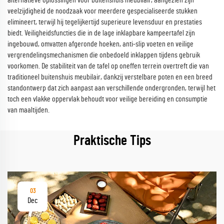
alternatieve oplossingen voor buitenshuis meubilair, aangezien zijn
veelzijdigheid de noodzaak voor meerdere gespecialiseerde stukken
elimineert, terwijl hij tegelijkertijd superieure levensduur en prestaties
biedt. Veiligheidsfuncties die in de lage inklapbare kampeertafel zijn
ingebouwd, omvatten afgeronde hoeken, anti-slip voeten en veilige
vergrendelingsmechanismen die onbedoeld inklappen tijdens gebruik
voorkomen. De stabiliteit van de tafel op oneffen terrein overtreft die van
traditioneel buitenshuis meubilair, dankzij verstelbare poten en een breed
standontwerp dat zich aanpast aan verschillende ondergronden, terwijl het
toch een vlakke oppervlak behoudt voor veilige bereiding en consumptie
van maaltijden.
Praktische Tips
03
Dec