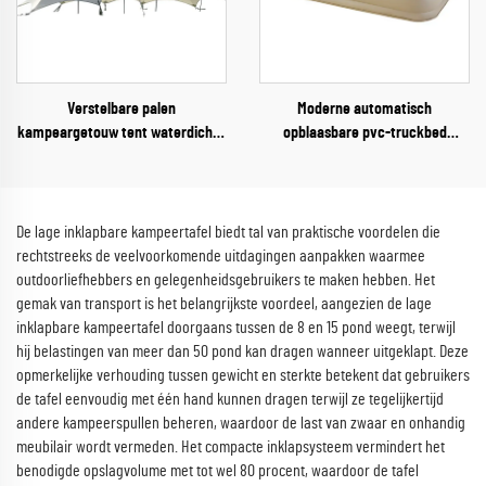
Verstelbare palen
Moderne automatisch
kampeargetouw tent waterdichte
opblaasbare pvc-truckbed
regenafdekking 10-20 persoons
luchtmatras 40 cm opvouwbaar
feest strand overkapping
eenpersoons- of
schaduwgetouw tent
tweepersoonsbed voor gebruik
buitenshuis, woonkamer of park
De lage inklapbare kampeertafel biedt tal van praktische voordelen die
rechtstreeks de veelvoorkomende uitdagingen aanpakken waarmee
outdoorliefhebbers en gelegenheidsgebruikers te maken hebben. Het
gemak van transport is het belangrijkste voordeel, aangezien de lage
inklapbare kampeertafel doorgaans tussen de 8 en 15 pond weegt, terwijl
hij belastingen van meer dan 50 pond kan dragen wanneer uitgeklapt. Deze
opmerkelijke verhouding tussen gewicht en sterkte betekent dat gebruikers
de tafel eenvoudig met één hand kunnen dragen terwijl ze tegelijkertijd
andere kampeerspullen beheren, waardoor de last van zwaar en onhandig
meubilair wordt vermeden. Het compacte inklapsysteem vermindert het
benodigde opslagvolume met tot wel 80 procent, waardoor de tafel