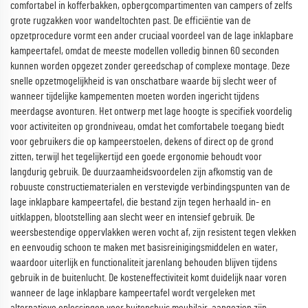
comfortabel in kofferbakken, opbergcompartimenten van campers of zelfs
grote rugzakken voor wandeltochten past. De efficiëntie van de
opzetprocedure vormt een ander cruciaal voordeel van de lage inklapbare
kampeertafel, omdat de meeste modellen volledig binnen 60 seconden
kunnen worden opgezet zonder gereedschap of complexe montage. Deze
snelle opzetmogelijkheid is van onschatbare waarde bij slecht weer of
wanneer tijdelijke kampementen moeten worden ingericht tijdens
meerdagse avonturen. Het ontwerp met lage hoogte is specifiek voordelig
voor activiteiten op grondniveau, omdat het comfortabele toegang biedt
voor gebruikers die op kampeerstoelen, dekens of direct op de grond
zitten, terwijl het tegelijkertijd een goede ergonomie behoudt voor
langdurig gebruik. De duurzaamheidsvoordelen zijn afkomstig van de
robuuste constructiematerialen en verstevigde verbindingspunten van de
lage inklapbare kampeertafel, die bestand zijn tegen herhaald in- en
uitklappen, blootstelling aan slecht weer en intensief gebruik. De
weersbestendige oppervlakken weren vocht af, zijn resistent tegen vlekken
en eenvoudig schoon te maken met basisreinigingsmiddelen en water,
waardoor uiterlijk en functionaliteit jarenlang behouden blijven tijdens
gebruik in de buitenlucht. De kosteneffectiviteit komt duidelijk naar voren
wanneer de lage inklapbare kampeertafel wordt vergeleken met