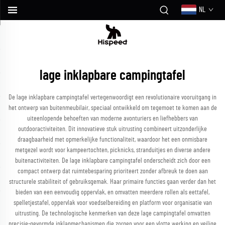
NL
lage inklapbare campingtafel
De lage inklapbare campingtafel vertegenwoordigt een revolutionaire vooruitgang in
het ontwerp van buitenmeubilair, speciaal ontwikkeld om tegemoet te komen aan de
uiteenlopende behoeften van moderne avonturiers en liefhebbers van
outdooractiviteiten. Dit innovatieve stuk uitrusting combineert uitzonderlijke
draagbaarheid met opmerkelijke functionaliteit, waardoor het een onmisbare
metgezel wordt voor kampeertochten, picknicks, stranduitjes en diverse andere
buitenactiviteiten. De lage inklapbare campingtafel onderscheidt zich door een
compact ontwerp dat ruimtebesparing prioriteert zonder afbreuk te doen aan
structurele stabiliteit of gebruiksgemak. Haar primaire functies gaan verder dan het
bieden van een eenvoudig oppervlak, en omvatten meerdere rollen als eettafel,
spelletjestafel, oppervlak voor voedselbereiding en platform voor organisatie van
uitrusting. De technologische kenmerken van deze lage campingtafel omvatten
precisie-gevormde inklapmechanismen die zorgen voor een vlotte werking en veilige