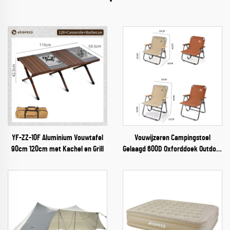
YF-ZZ-10F Aluminium Vouwtafel
Vouwijzeren Campingstoel
90cm 120cm met Kachel en Grill
Gelaagd 600D Oxforddoek Outdoor
Picknickstoel