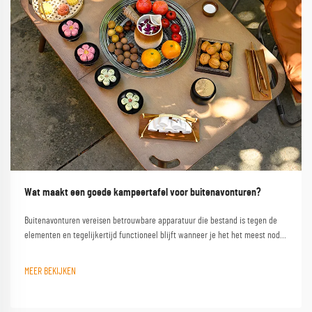
Wat maakt een goede kampeertafel voor buitenavonturen?
Buitenavonturen vereisen betrouwbare apparatuur die bestand is tegen de
elementen en tegelijkertijd functioneel blijft wanneer je het het meest nodig
hebt. Een kwalitatieve campinglest vormt de hoeksteen van elke geslaagde
buitenervaring en verandert een eenvoudige kampeerplek in een
MEER BEKIJKEN
comfortabele basis...