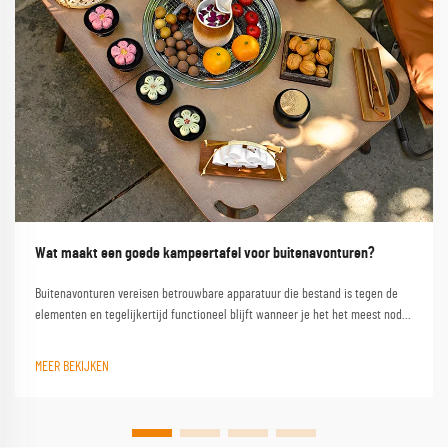
Wat maakt een goede kampeertafel voor buitenavonturen?
Buitenavonturen vereisen betrouwbare apparatuur die bestand is tegen de
elementen en tegelijkertijd functioneel blijft wanneer je het het meest nodig
hebt. Een kwalitatieve campinglest vormt de hoeksteen van elke geslaagde
buitenervaring en verandert een eenvoudige kampeerplek in een
MEER BEKIJKEN
comfortabele basis...