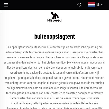
NL
buitenopslagtent
Een opbergtent voor buitengebruik is een veelzijdige en praktische oplossing om
extra opbergruimte te creëren in externe omgevingen. Deze robuuste constructies
vervullen meerdere functies, van het beschermen van waardevolle apparatuur en
seizoensgebonden artikelen tot het bieden van tijdelijke werkruimtes of noodopvang.
Het belangrijkste doel van een opbergtent voor buitengebruik is het leveren van
weerbestendige opslag die bestand is tegen diverse milieufactoren, terwijl
tegelijkertijd toegankelijkheid en gemak worden gewaarborgd. Moderne ontwerpen
van opbergtenten voor buitengebruik maken gebruik van geavanceerde materialen
en ingenieursprincipes om duurzaamheid en lange levensduur te garanderen. De
technologische kenmerken van deze constructies omvatten doorgaans versterkte
frameconstructies van aluminium of staal die een uitzonderlijke structurele
stabiliteit bieden, zelfs bij extreme weersomstandigheden. Dekzeilen van
hoogwaardig polyethyleen of vinyl zorgen voor uitstekende weerstand tegen UV-