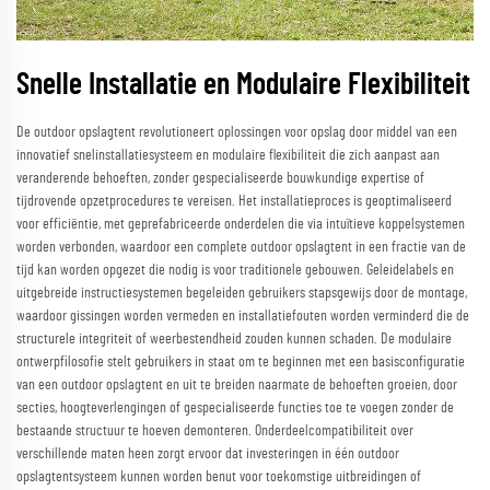
Snelle Installatie en Modulaire Flexibiliteit
De outdoor opslagtent revolutioneert oplossingen voor opslag door middel van een
innovatief snelinstallatiesysteem en modulaire flexibiliteit die zich aanpast aan
veranderende behoeften, zonder gespecialiseerde bouwkundige expertise of
tijdrovende opzetprocedures te vereisen. Het installatieproces is geoptimaliseerd
voor efficiëntie, met geprefabriceerde onderdelen die via intuïtieve koppelsystemen
worden verbonden, waardoor een complete outdoor opslagtent in een fractie van de
tijd kan worden opgezet die nodig is voor traditionele gebouwen. Geleidelabels en
uitgebreide instructiesystemen begeleiden gebruikers stapsgewijs door de montage,
waardoor gissingen worden vermeden en installatiefouten worden verminderd die de
structurele integriteit of weerbestendheid zouden kunnen schaden. De modulaire
ontwerpfilosofie stelt gebruikers in staat om te beginnen met een basisconfiguratie
van een outdoor opslagtent en uit te breiden naarmate de behoeften groeien, door
secties, hoogteverlengingen of gespecialiseerde functies toe te voegen zonder de
bestaande structuur te hoeven demonteren. Onderdeelcompatibiliteit over
verschillende maten heen zorgt ervoor dat investeringen in één outdoor
opslagtentsysteem kunnen worden benut voor toekomstige uitbreidingen of