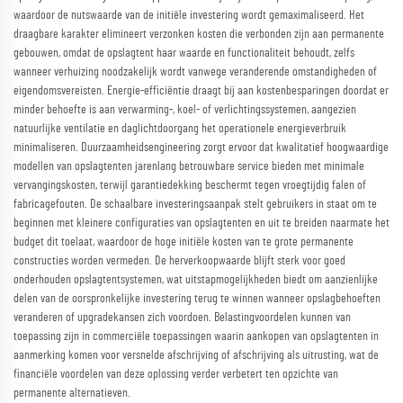
waardoor de nutswaarde van de initiële investering wordt gemaximaliseerd. Het
draagbare karakter elimineert verzonken kosten die verbonden zijn aan permanente
gebouwen, omdat de opslagtent haar waarde en functionaliteit behoudt, zelfs
wanneer verhuizing noodzakelijk wordt vanwege veranderende omstandigheden of
eigendomsvereisten. Energie-efficiëntie draagt bij aan kostenbesparingen doordat er
minder behoefte is aan verwarming-, koel- of verlichtingssystemen, aangezien
natuurlijke ventilatie en daglichtdoorgang het operationele energieverbruik
minimaliseren. Duurzaamheidsengineering zorgt ervoor dat kwalitatief hoogwaardige
modellen van opslagtenten jarenlang betrouwbare service bieden met minimale
vervangingskosten, terwijl garantiedekking beschermt tegen vroegtijdig falen of
fabricagefouten. De schaalbare investeringsaanpak stelt gebruikers in staat om te
beginnen met kleinere configuraties van opslagtenten en uit te breiden naarmate het
budget dit toelaat, waardoor de hoge initiële kosten van te grote permanente
constructies worden vermeden. De herverkoopwaarde blijft sterk voor goed
onderhouden opslagtentsystemen, wat uitstapmogelijkheden biedt om aanzienlijke
delen van de oorspronkelijke investering terug te winnen wanneer opslagbehoeften
veranderen of upgradekansen zich voordoen. Belastingvoordelen kunnen van
toepassing zijn in commerciële toepassingen waarin aankopen van opslagtenten in
aanmerking komen voor versnelde afschrijving of afschrijving als uitrusting, wat de
financiële voordelen van deze oplossing verder verbetert ten opzichte van
permanente alternatieven.