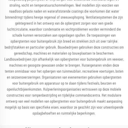
straling, vocht en temperatuurschommelingen. Veel modellen zijn voorzien van
naadloos gelaste naden en waterafstotende coatings die voorkomen dat water
binnendringt tijdens hevige regenval of sneeuwophoping. Ventilatiesystemen die zijn
geïntegreerd in het ontwerp van de opbergtent zorgen voor een goede
luchtcirculatie, waardoor condensatie en vochtproblemen worden verminderd die
schade kunnen veroorzaken aan opgeslagen spullen. De toepassingen van
opbergtenten voor buitengebruik zijn breed en strekken zich uit over talrijke
bedrijfstakken en particulier gebruik. Bouwbedrijven gebruiken deze constructies om
gereedschap, machines en materialen op bouwplaatsen te beschermen.
Landbouwbedrijven zijn afhankelijk van opbergtenten voor buitengebruik om veevoer,
machines en geoogste gewassen onder te brengen. Huiseigenaren vinden deze
tenten onmisbaar voor het opbergen van tuinmeubilair, recreatieve voertuigen, boten
en seizoensversieringen. Organisatoren van evenementen gebruiken opbergtenten
voor buitengebruik om apparatuur op te slaan tijdens festivals, beurzen en
openluchtbijeenkomsten. Hulpverleningsorganisaties vertrouwen op deze mobiele
constructies voor rampenbestrijding en tijdelijke commandocentra. Het modulaire
ontwerp van veel modellen van opbergtenten voor buitengebruik maakt aanpassing
mogelijk op basis van specifieke eisen, waardoor ze geschikt zijn voor uiteenlopende
opslagbehoeften en ruimtelijke beperkingen.