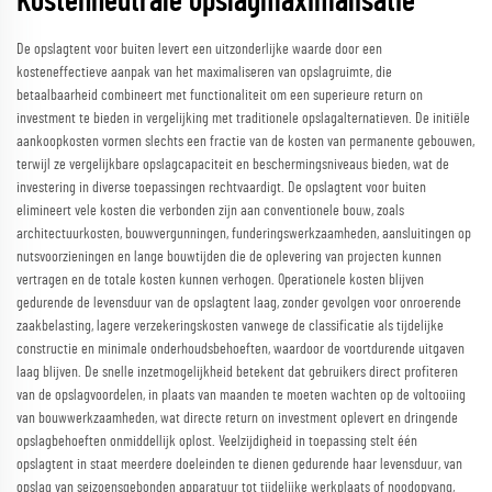
Kostenneutrale opslagmaximalisatie
De opslagtent voor buiten levert een uitzonderlijke waarde door een
kosteneffectieve aanpak van het maximaliseren van opslagruimte, die
betaalbaarheid combineert met functionaliteit om een superieure return on
investment te bieden in vergelijking met traditionele opslagalternatieven. De initiële
aankoopkosten vormen slechts een fractie van de kosten van permanente gebouwen,
terwijl ze vergelijkbare opslagcapaciteit en beschermingsniveaus bieden, wat de
investering in diverse toepassingen rechtvaardigt. De opslagtent voor buiten
elimineert vele kosten die verbonden zijn aan conventionele bouw, zoals
architectuurkosten, bouwvergunningen, funderingswerkzaamheden, aansluitingen op
nutsvoorzieningen en lange bouwtijden die de oplevering van projecten kunnen
vertragen en de totale kosten kunnen verhogen. Operationele kosten blijven
gedurende de levensduur van de opslagtent laag, zonder gevolgen voor onroerende
zaakbelasting, lagere verzekeringskosten vanwege de classificatie als tijdelijke
constructie en minimale onderhoudsbehoeften, waardoor de voortdurende uitgaven
laag blijven. De snelle inzetmogelijkheid betekent dat gebruikers direct profiteren
van de opslagvoordelen, in plaats van maanden te moeten wachten op de voltooiing
van bouwwerkzaamheden, wat directe return on investment oplevert en dringende
opslagbehoeften onmiddellijk oplost. Veelzijdigheid in toepassing stelt één
opslagtent in staat meerdere doeleinden te dienen gedurende haar levensduur, van
opslag van seizoensgebonden apparatuur tot tijdelijke werkplaats of noodopvang,