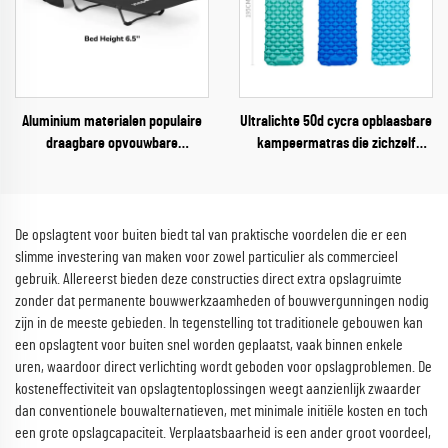
Aluminium materialen populaire
Ultralichte 50d cycra opblaasbare
draagbare opvouwbare
kampeermatras die zichzelf
campingleger stretcher bed 300d
opblaast met kussen, opvouwbaar
oxford slaapleger voor
luchtbed voor buitenavonturen
volwassenen
De opslagtent voor buiten biedt tal van praktische voordelen die er een
slimme investering van maken voor zowel particulier als commercieel
gebruik. Allereerst bieden deze constructies direct extra opslagruimte
zonder dat permanente bouwwerkzaamheden of bouwvergunningen nodig
zijn in de meeste gebieden. In tegenstelling tot traditionele gebouwen kan
een opslagtent voor buiten snel worden geplaatst, vaak binnen enkele
uren, waardoor direct verlichting wordt geboden voor opslagproblemen. De
kosteneffectiviteit van opslagtentoplossingen weegt aanzienlijk zwaarder
dan conventionele bouwalternatieven, met minimale initiële kosten en toch
een grote opslagcapaciteit. Verplaatsbaarheid is een ander groot voordeel,