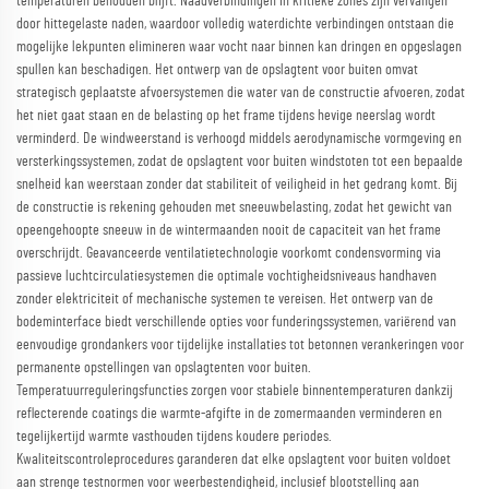
temperaturen behouden blijft. Naadverbindingen in kritieke zones zijn vervangen
door hittegelaste naden, waardoor volledig waterdichte verbindingen ontstaan die
mogelijke lekpunten elimineren waar vocht naar binnen kan dringen en opgeslagen
spullen kan beschadigen. Het ontwerp van de opslagtent voor buiten omvat
strategisch geplaatste afvoersystemen die water van de constructie afvoeren, zodat
het niet gaat staan en de belasting op het frame tijdens hevige neerslag wordt
verminderd. De windweerstand is verhoogd middels aerodynamische vormgeving en
versterkingssystemen, zodat de opslagtent voor buiten windstoten tot een bepaalde
snelheid kan weerstaan zonder dat stabiliteit of veiligheid in het gedrang komt. Bij
de constructie is rekening gehouden met sneeuwbelasting, zodat het gewicht van
opeengehoopte sneeuw in de wintermaanden nooit de capaciteit van het frame
overschrijdt. Geavanceerde ventilatietechnologie voorkomt condensvorming via
passieve luchtcirculatiesystemen die optimale vochtigheidsniveaus handhaven
zonder elektriciteit of mechanische systemen te vereisen. Het ontwerp van de
bodeminterface biedt verschillende opties voor funderingssystemen, variërend van
eenvoudige grondankers voor tijdelijke installaties tot betonnen verankeringen voor
permanente opstellingen van opslagtenten voor buiten.
Temperatuurreguleringsfuncties zorgen voor stabiele binnentemperaturen dankzij
reflecterende coatings die warmte-afgifte in de zomermaanden verminderen en
tegelijkertijd warmte vasthouden tijdens koudere periodes.
Kwaliteitscontroleprocedures garanderen dat elke opslagtent voor buiten voldoet
aan strenge testnormen voor weerbestendigheid, inclusief blootstelling aan