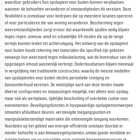
waardoor gebruikers hun opslagtent voor buiten kunnen verplaatsen
wanneer de behoeften veranderen of omstandigheden dit vereisen. Deze
flexibiliteit is onmisbaar voor bedrijven die op meerdere locaties opereren
of voor particulieren die van woning veranderen. Bescherming tegen
weeromstandigheden zorgt ervoor dat waardevolle spullen veilig blijven
tegen regen, sneeuw, wind en schadelijke UV-stralen die op de lange
termijn kunnen leiden tot achteruitgang. Het ontwerp van de opslagtent
voor buiten houdt rekening met materialen die specifiek zijn gekozen
vanwege hun weerstand tegen milieubelasting, wat de levensduur van de
opgeslagen inhoud aanzienlijk verlengt. Onderhoudseisen blijven minimaal
in vergelijking met traditionele constructies, waarbij de meeste modellen
van opslagtenten voor buiten slechts periodieke reiniging en
basisonderhoud vereisen. De veelzijdige aard van deze tenten maakt
diverse configuraties en toepassingen mogelijk, niet alleen voor opslag,
maar ook als werkplaats, tijdelijke beschutting of overdekte ruimte voor
evenementen. Beveiligingsfuncties in hoogwaardige opslagtentontwerpen
omvatten afsluitbare deuren, verstevigde toegangspunten en
manipulatiebestendige materialen die onbevoegde toegang voorkomen.
Voordelen op het gebied van energie-efficiëntie ontstaan doordat er
minder behoefte is aan klimaatregelsystemen, omdat goede ventilatie en
isolatie helpen om op natuurlijke wijze stabiele binnentemperaturen te