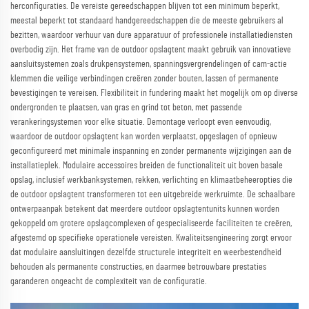
herconfiguraties. De vereiste gereedschappen blijven tot een minimum beperkt,
meestal beperkt tot standaard handgereedschappen die de meeste gebruikers al
bezitten, waardoor verhuur van dure apparatuur of professionele installatiediensten
overbodig zijn. Het frame van de outdoor opslagtent maakt gebruik van innovatieve
aansluitsystemen zoals drukpensystemen, spanningsvergrendelingen of cam-actie
klemmen die veilige verbindingen creëren zonder bouten, lassen of permanente
bevestigingen te vereisen. Flexibiliteit in fundering maakt het mogelijk om op diverse
ondergronden te plaatsen, van gras en grind tot beton, met passende
verankeringsystemen voor elke situatie. Demontage verloopt even eenvoudig,
waardoor de outdoor opslagtent kan worden verplaatst, opgeslagen of opnieuw
geconfigureerd met minimale inspanning en zonder permanente wijzigingen aan de
installatieplek. Modulaire accessoires breiden de functionaliteit uit boven basale
opslag, inclusief werkbanksystemen, rekken, verlichting en klimaatbeheeropties die
de outdoor opslagtent transformeren tot een uitgebreide werkruimte. De schaalbare
ontwerpaanpak betekent dat meerdere outdoor opslagtentunits kunnen worden
gekoppeld om grotere opslagcomplexen of gespecialiseerde faciliteiten te creëren,
afgestemd op specifieke operationele vereisten. Kwaliteitsengineering zorgt ervoor
dat modulaire aansluitingen dezelfde structurele integriteit en weerbestendheid
behouden als permanente constructies, en daarmee betrouwbare prestaties
garanderen ongeacht de complexiteit van de configuratie.