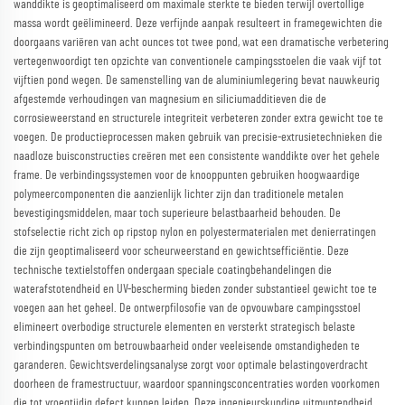
wanddikte is geoptimaliseerd om maximale sterkte te bieden terwijl overtollige
massa wordt geëlimineerd. Deze verfijnde aanpak resulteert in framegewichten die
doorgaans variëren van acht ounces tot twee pond, wat een dramatische verbetering
vertegenwoordigt ten opzichte van conventionele campingsstoelen die vaak vijf tot
vijftien pond wegen. De samenstelling van de aluminiumlegering bevat nauwkeurig
afgestemde verhoudingen van magnesium en siliciumadditieven die de
corrosieweerstand en structurele integriteit verbeteren zonder extra gewicht toe te
voegen. De productieprocessen maken gebruik van precisie-extrusietechnieken die
naadloze buisconstructies creëren met een consistente wanddikte over het gehele
frame. De verbindingssystemen voor de knooppunten gebruiken hoogwaardige
polymeercomponenten die aanzienlijk lichter zijn dan traditionele metalen
bevestigingsmiddelen, maar toch superieure belastbaarheid behouden. De
stofselectie richt zich op ripstop nylon en polyestermaterialen met denierratingen
die zijn geoptimaliseerd voor scheurweerstand en gewichtsefficiëntie. Deze
technische textielstoffen ondergaan speciale coatingbehandelingen die
waterafstotendheid en UV-bescherming bieden zonder substantieel gewicht toe te
voegen aan het geheel. De ontwerpfilosofie van de opvouwbare campingsstoel
elimineert overbodige structurele elementen en versterkt strategisch belaste
verbindingspunten om betrouwbaarheid onder veeleisende omstandigheden te
garanderen. Gewichtsverdelingsanalyse zorgt voor optimale belastingoverdracht
doorheen de framestructuur, waardoor spanningsconcentraties worden voorkomen
die tot vroegtijdig defect kunnen leiden. Deze ingenieurskundige uitmuntendheid