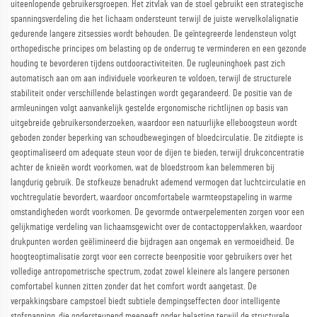
uiteenlopende gebruikersgroepen. Het zitvlak van de stoel gebruikt een strategische
spanningsverdeling die het lichaam ondersteunt terwijl de juiste wervelkolalignatie
gedurende langere zitsessies wordt behouden. De geïntegreerde lendensteun volgt
orthopedische principes om belasting op de onderrug te verminderen en een gezonde
houding te bevorderen tijdens outdooractiviteiten. De rugleuninghoek past zich
automatisch aan om aan individuele voorkeuren te voldoen, terwijl de structurele
stabiliteit onder verschillende belastingen wordt gegarandeerd. De positie van de
armleuningen volgt aanvankelijk gestelde ergonomische richtlijnen op basis van
uitgebreide gebruikersonderzoeken, waardoor een natuurlijke elleboogsteun wordt
geboden zonder beperking van schoudbewegingen of bloedcirculatie. De zitdiepte is
geoptimaliseerd om adequate steun voor de dijen te bieden, terwijl drukconcentratie
achter de knieën wordt voorkomen, wat de bloedstroom kan belemmeren bij
langdurig gebruik. De stofkeuze benadrukt ademend vermogen dat luchtcirculatie en
vochtregulatie bevordert, waardoor oncomfortabele warmteopstapeling in warme
omstandigheden wordt voorkomen. De gevormde ontwerpelementen zorgen voor een
gelijkmatige verdeling van lichaamsgewicht over de contactoppervlakken, waardoor
drukpunten worden geëlimineerd die bijdragen aan ongemak en vermoeidheid. De
hoogteoptimalisatie zorgt voor een correcte beenpositie voor gebruikers over het
volledige antropometrische spectrum, zodat zowel kleinere als langere personen
comfortabel kunnen zitten zonder dat het comfort wordt aangetast. De
verpakkingsbare campstoel biedt subtiele dempingseffecten door intelligente
stofspanning, die ondersteunend meegeeft onder belasting terwijl de structurele