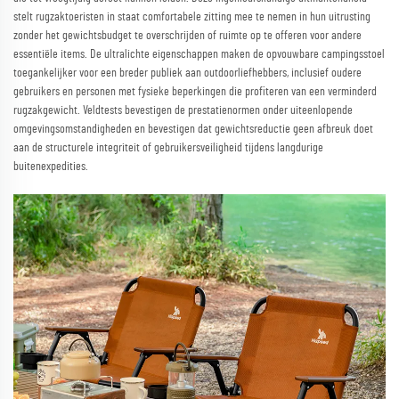
stelt rugzaktoeristen in staat comfortabele zitting mee te nemen in hun uitrusting
zonder het gewichtsbudget te overschrijden of ruimte op te offeren voor andere
essentiële items. De ultralichte eigenschappen maken de opvouwbare campingsstoel
toegankelijker voor een breder publiek aan outdoorliefhebbers, inclusief oudere
gebruikers en personen met fysieke beperkingen die profiteren van een verminderd
rugzakgewicht. Veldtests bevestigen de prestatienormen onder uiteenlopende
omgevingsomstandigheden en bevestigen dat gewichtsreductie geen afbreuk doet
aan de structurele integriteit of gebruikersveiligheid tijdens langdurige
buitenexpedities.