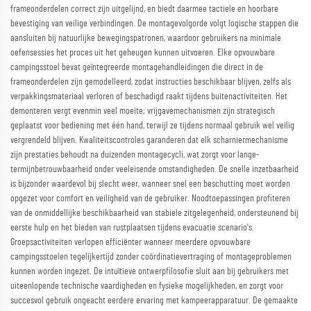
frameonderdelen correct zijn uitgelijnd, en biedt daarmee tactiele en hoorbare
bevestiging van veilige verbindingen. De montagevolgorde volgt logische stappen die
aansluiten bij natuurlijke bewegingspatronen, waardoor gebruikers na minimale
oefensessies het proces uit het geheugen kunnen uitvoeren. Elke opvouwbare
campingsstoel bevat geïntegreerde montagehandleidingen die direct in de
frameonderdelen zijn gemodelleerd, zodat instructies beschikbaar blijven, zelfs als
verpakkingsmateriaal verloren of beschadigd raakt tijdens buitenactiviteiten. Het
demonteren vergt evenmin veel moeite; vrijgavemechanismen zijn strategisch
geplaatst voor bediening met één hand, terwijl ze tijdens normaal gebruik wel veilig
vergrendeld blijven. Kwaliteitscontroles garanderen dat elk scharniermechanisme
zijn prestaties behoudt na duizenden montagecycli, wat zorgt voor lange-
termijnbetrouwbaarheid onder veeleisende omstandigheden. De snelle inzetbaarheid
is bijzonder waardevol bij slecht weer, wanneer snel een beschutting moet worden
opgezet voor comfort en veiligheid van de gebruiker. Noodtoepassingen profiteren
van de onmiddellijke beschikbaarheid van stabiele zitgelegenheid, ondersteunend bij
eerste hulp en het bieden van rustplaatsen tijdens evacuatie scenario's.
Groepsactiviteiten verlopen efficiënter wanneer meerdere opvouwbare
campingsstoelen tegelijkertijd zonder coördinatievertraging of montageproblemen
kunnen worden ingezet. De intuïtieve ontwerpfilosofie sluit aan bij gebruikers met
uiteenlopende technische vaardigheden en fysieke mogelijkheden, en zorgt voor
succesvol gebruik ongeacht eerdere ervaring met kampeerapparatuur. De gemaakte