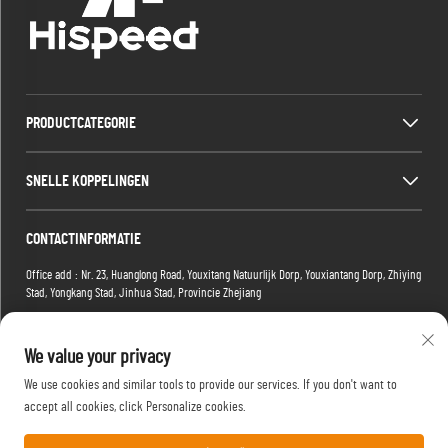
PRODUCTCATEGORIE
SNELLE KOPPELINGEN
CONTACTINFORMATIE
Office add : Nr. 23, Huanglong Road, Youxitang Natuurlijk Dorp, Youxiantang Dorp, Zhiying
Stad, Yongkang Stad, Jinhua Stad, Provincie Zhejiang
Factory add : Gebouw 2, Xiaoman E-commerce Park, Nr. 1 Tianma 4e Weg, Hongshan
District, Wuhan, Hubei-provincie, China
We value your privacy
E-mail:
[email protected]
We use cookies and similar tools to provide our services. If you don't want to
Tel:
+86-15088234353
accept all cookies, click Personalize cookies.