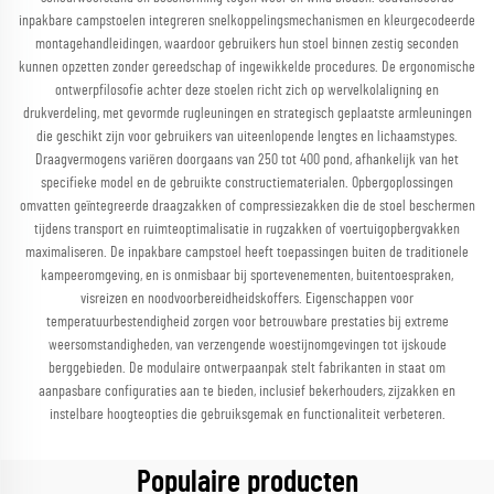
inpakbare campstoelen integreren snelkoppelingsmechanismen en kleurgecodeerde
montagehandleidingen, waardoor gebruikers hun stoel binnen zestig seconden
kunnen opzetten zonder gereedschap of ingewikkelde procedures. De ergonomische
ontwerpfilosofie achter deze stoelen richt zich op wervelkolaligning en
drukverdeling, met gevormde rugleuningen en strategisch geplaatste armleuningen
die geschikt zijn voor gebruikers van uiteenlopende lengtes en lichaamstypes.
Draagvermogens variëren doorgaans van 250 tot 400 pond, afhankelijk van het
specifieke model en de gebruikte constructiematerialen. Opbergoplossingen
omvatten geïntegreerde draagzakken of compressiezakken die de stoel beschermen
tijdens transport en ruimteoptimalisatie in rugzakken of voertuigopbergvakken
maximaliseren. De inpakbare campstoel heeft toepassingen buiten de traditionele
kampeeromgeving, en is onmisbaar bij sportevenementen, buitentoespraken,
visreizen en noodvoorbereidheidskoffers. Eigenschappen voor
temperatuurbestendigheid zorgen voor betrouwbare prestaties bij extreme
weersomstandigheden, van verzengende woestijnomgevingen tot ijskoude
berggebieden. De modulaire ontwerpaanpak stelt fabrikanten in staat om
aanpasbare configuraties aan te bieden, inclusief bekerhouders, zijzakken en
instelbare hoogteopties die gebruiksgemak en functionaliteit verbeteren.
Populaire producten