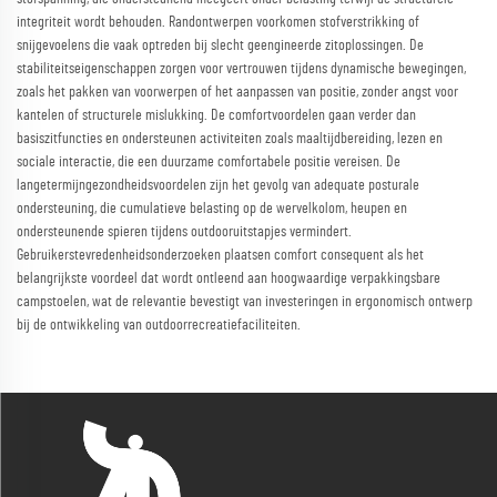
integriteit wordt behouden. Randontwerpen voorkomen stofverstrikking of
snijgevoelens die vaak optreden bij slecht geengineerde zitoplossingen. De
stabiliteitseigenschappen zorgen voor vertrouwen tijdens dynamische bewegingen,
zoals het pakken van voorwerpen of het aanpassen van positie, zonder angst voor
kantelen of structurele mislukking. De comfortvoordelen gaan verder dan
basiszitfuncties en ondersteunen activiteiten zoals maaltijdbereiding, lezen en
sociale interactie, die een duurzame comfortabele positie vereisen. De
langetermijngezondheidsvoordelen zijn het gevolg van adequate posturale
ondersteuning, die cumulatieve belasting op de wervelkolom, heupen en
ondersteunende spieren tijdens outdooruitstapjes vermindert.
Gebruikerstevredenheidsonderzoeken plaatsen comfort consequent als het
belangrijkste voordeel dat wordt ontleend aan hoogwaardige verpakkingsbare
campstoelen, wat de relevantie bevestigt van investeringen in ergonomisch ontwerp
bij de ontwikkeling van outdoorrecreatiefaciliteiten.