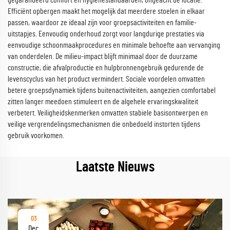
gegarandeerd comfort en hygiënestandaarden, ongeacht de locatie.
Efficiënt opbergen maakt het mogelijk dat meerdere stoelen in elkaar
passen, waardoor ze ideaal zijn voor groepsactiviteiten en familie-
uitstapjes. Eenvoudig onderhoud zorgt voor langdurige prestaties via
eenvoudige schoonmaakprocedures en minimale behoefte aan vervanging
van onderdelen. De milieu-impact blijft minimaal door de duurzame
constructie, die afvalproductie en hulpbronnengebruik gedurende de
levenscyclus van het product vermindert. Sociale voordelen omvatten
betere groepsdynamiek tijdens buitenactiviteiten, aangezien comfortabel
zitten langer meedoen stimuleert en de algehele ervaringskwaliteit
verbetert. Veiligheidskenmerken omvatten stabiele basisontwerpen en
veilige vergrendelingsmechanismen die onbedoeld instorten tijdens
gebruik voorkomen.
Laatste Nieuws
03
Dec