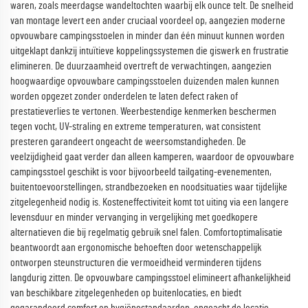
waren, zoals meerdagse wandeltochten waarbij elk ounce telt. De snelheid
van montage levert een ander cruciaal voordeel op, aangezien moderne
opvouwbare campingsstoelen in minder dan één minuut kunnen worden
uitgeklapt dankzij intuïtieve koppelingssystemen die giswerk en frustratie
elimineren. De duurzaamheid overtreft de verwachtingen, aangezien
hoogwaardige opvouwbare campingsstoelen duizenden malen kunnen
worden opgezet zonder onderdelen te laten defect raken of
prestatieverlies te vertonen. Weerbestendige kenmerken beschermen
tegen vocht, UV-straling en extreme temperaturen, wat consistent
presteren garandeert ongeacht de weersomstandigheden. De
veelzijdigheid gaat verder dan alleen kamperen, waardoor de opvouwbare
campingsstoel geschikt is voor bijvoorbeeld tailgating-evenementen,
buitentoevoorstellingen, strandbezoeken en noodsituaties waar tijdelijke
zitgelegenheid nodig is. Kosteneffectiviteit komt tot uiting via een langere
levensduur en minder vervanging in vergelijking met goedkopere
alternatieven die bij regelmatig gebruik snel falen. Comfortoptimalisatie
beantwoordt aan ergonomische behoeften door wetenschappelijk
ontworpen steunstructuren die vermoeidheid verminderen tijdens
langdurig zitten. De opvouwbare campingsstoel elimineert afhankelijkheid
van beschikbare zitgelegenheden op buitenlocaties, en biedt