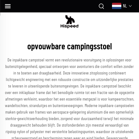
NL
opvouwbare campingsstoel
De inpakbare campstoel vormt een revolutionaire vooruitgang in oplossingen voor
buitenzitgelegenheid, speciaal ontworpen voor avonturiers die comfort willen zonder
in te boeten aan draagbaarheid. Deze innovatieve zitoplossing combineert
lichtgewicht engineering met een robuuste constructie om uitzonderlijke prestaties
te leveren in uiteenlopende buitenomgevingen. De inpakbare campstoel beschikt
over een inklapbaar frame dat het benodigde ruimte tot een fractie van de opgezette
afmetingen verkleint, waardoor het een essentiële metgezel is voor kampeertochten,
wandeltochten, stranduitjes en buitentoevoegingen. Moderne inpakbare campstoelen
maken gebruik van frames van aerospace-gelegering aluminium die een opmerkelijk
sterkte-gewichtsverhouding bieden, zorgend voor duurzaamheid terwijl het minimale
draaggewicht behouden blijft. De stofonderdelen zijn meestal vervaardigd van
ripstop nylon of polyester met versterkte belastingspunten, waardoor ze uitstekende
scheurweerstand en bescherming tegen weer en wind bieden. Geavanceerde