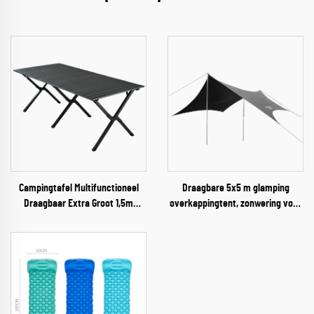
Campingtafel Multifunctioneel
Draagbare 5x5 m glamping
Draagbaar Extra Groot 1,5m
overkappingtent, zonwering voor
Gerolde Staal Koffietafel
3-4 personen, voor outdoor
campings, kampeerders en
avonturiers