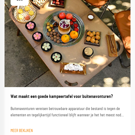
Wat maakt een goede kampeertafel voor buitenavonturen?
Buitenavonturen vereisen betrouwbare apparatuur die bestand is tegen de
elementen en tegelijkertijd functioneel blijft wanneer je het het meest nodig
hebt. Een kwalitatieve campinglest vormt de hoeksteen van elke geslaagde
buitenervaring en verandert een eenvoudige kampeerplek in een
MEER BEKIJKEN
comfortabele basis...