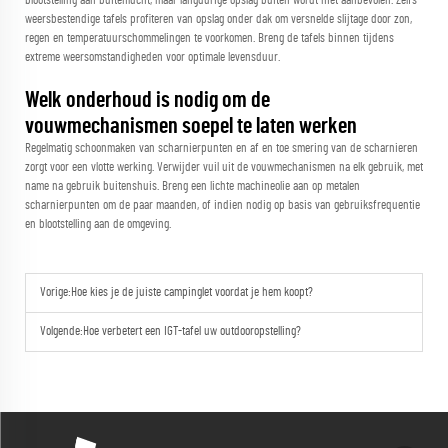
blootstelling aan buitenlucht, maar langdurige opslag buiten wordt niet aanbevolen. Zelfs
weersbestendige tafels profiteren van opslag onder dak om versnelde slijtage door zon,
regen en temperatuurschommelingen te voorkomen. Breng de tafels binnen tijdens
extreme weersomstandigheden voor optimale levensduur.
Welk onderhoud is nodig om de
vouwmechanismen soepel te laten werken
Regelmatig schoonmaken van scharnierpunten en af en toe smering van de scharnieren
zorgt voor een vlotte werking. Verwijder vuil uit de vouwmechanismen na elk gebruik, met
name na gebruik buitenshuis. Breng een lichte machineolie aan op metalen
scharnierpunten om de paar maanden, of indien nodig op basis van gebruiksfrequentie
en blootstelling aan de omgeving.
Vorige:
Hoe kies je de juiste campinglet voordat je hem koopt?
Volgende:
Hoe verbetert een IGT-tafel uw outdooropstelling?