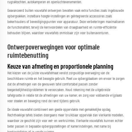
rugzaktochten, autokamperen en openluchtevenementen.
Geavanceerd buiten
vouwtafel
ontwerpen bevatten vaak extra functies zoals ingebouwde
opbergvakken, instelbare hoogte-instellingen en geïntegreerde accessoires zoals
bekerhouders of bevestigingspunten voor apparatuur. Deze verbeteringen maximaliseren
de functionaliteit, terwijl de kernvoordelen van draagbaarheid en ruimte-efficiëntie
behouden blijven, waardoor vouwtafels onmisbaar zijn voor buitenavonturen.
Ontwerpoverwegingen voor optimale
ruimtebenutting
Keuze van afmeting en proportionele planning
Het kiezen van de juiste vouwtafelmaat vereist zorgvuldige overweging van de
beschikbare ruimte en het beoogde gebruik. Meet uw opbergplaatsen om ervoor te zorgen
dat de afmetingen van de gevouwen tafel comfortabel passen zonder
toegankelijkheidsproblemen te veroorzaken. Houd rekening met de uitgebreide
tafelgrootte in relatie tot de afmetingen van uw kamer, en zorg voor voldoende vrijplaats
voor stoelen en beweging rond de rand tijdens gebruik.
De ideale vouwtafel combineert een goede oppervlakte met gemakkelijke opslag.
Rechthoekige tafels bieden doorgaans meer bruikbaar oppervlak dan vierkante modellen,
waardoor ze geschikt zijn voor eet- en werkruimtes. Vierkante vouwtafels kunnen echter
beter passen in bepaalde opbergopstellingen of kamerindelingen, met name bij