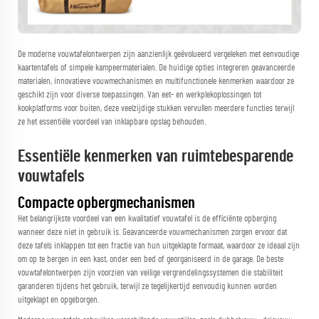
De moderne vouwtafelontwerpen zijn aanzienlijk geëvolueerd vergeleken met eenvoudige
kaartentafels of simpele kampeermaterialen. De huidige opties integreren geavanceerde
materialen, innovatieve vouwmechanismen en multifunctionele kenmerken waardoor ze
geschikt zijn voor diverse toepassingen. Van eet- en werkplekoplossingen tot
kookplatforms voor buiten, deze veelzijdige stukken vervullen meerdere functies terwijl
ze het essentiële voordeel van inklapbare opslag behouden.
Essentiële kenmerken van ruimtebesparende
vouwtafels
Compacte opbergmechanismen
Het belangrijkste voordeel van een kwalitatief vouwtafel is de efficiënte opberging
wanneer deze niet in gebruik is. Geavanceerde vouwmechanismen zorgen ervoor dat
deze tafels inklappen tot een fractie van hun uitgeklapte formaat, waardoor ze ideaal zijn
om op te bergen in een kast, onder een bed of georganiseerd in de garage. De beste
vouwtafelontwerpen zijn voorzien van veilige vergrendelingssystemen die stabiliteit
garanderen tijdens het gebruik, terwijl ze tegelijkertijd eenvoudig kunnen worden
uitgeklapt en opgeborgen.