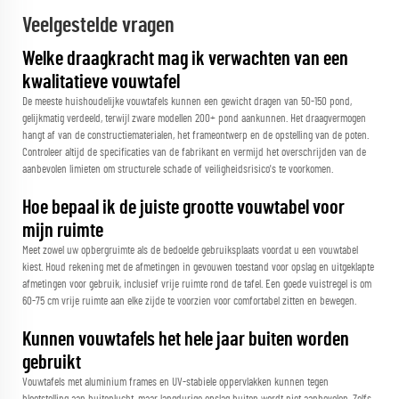
Veelgestelde vragen
Welke draagkracht mag ik verwachten van een
kwalitatieve vouwtafel
De meeste huishoudelijke vouwtafels kunnen een gewicht dragen van 50-150 pond,
gelijkmatig verdeeld, terwijl zware modellen 200+ pond aankunnen. Het draagvermogen
hangt af van de constructiematerialen, het frameontwerp en de opstelling van de poten.
Controleer altijd de specificaties van de fabrikant en vermijd het overschrijden van de
aanbevolen limieten om structurele schade of veiligheidsrisico's te voorkomen.
Hoe bepaal ik de juiste grootte vouwtabel voor
mijn ruimte
Meet zowel uw opbergruimte als de bedoelde gebruiksplaats voordat u een vouwtabel
kiest. Houd rekening met de afmetingen in gevouwen toestand voor opslag en uitgeklapte
afmetingen voor gebruik, inclusief vrije ruimte rond de tafel. Een goede vuistregel is om
60-75 cm vrije ruimte aan elke zijde te voorzien voor comfortabel zitten en bewegen.
Kunnen vouwtafels het hele jaar buiten worden
gebruikt
Vouwtafels met aluminium frames en UV-stabiele oppervlakken kunnen tegen