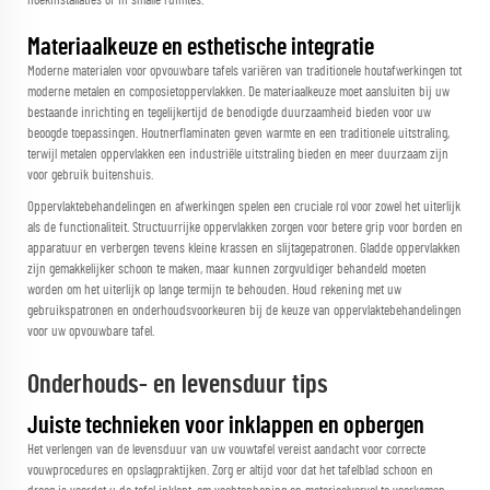
hoekinstallaties of in smalle ruimtes.
Materiaalkeuze en esthetische integratie
Moderne materialen voor opvouwbare tafels variëren van traditionele houtafwerkingen tot
moderne metalen en composietoppervlakken. De materiaalkeuze moet aansluiten bij uw
bestaande inrichting en tegelijkertijd de benodigde duurzaamheid bieden voor uw
beoogde toepassingen. Houtnerflaminaten geven warmte en een traditionele uitstraling,
terwijl metalen oppervlakken een industriële uitstraling bieden en meer duurzaam zijn
voor gebruik buitenshuis.
Oppervlaktebehandelingen en afwerkingen spelen een cruciale rol voor zowel het uiterlijk
als de functionaliteit. Structuurrijke oppervlakken zorgen voor betere grip voor borden en
apparatuur en verbergen tevens kleine krassen en slijtagepatronen. Gladde oppervlakken
zijn gemakkelijker schoon te maken, maar kunnen zorgvuldiger behandeld moeten
worden om het uiterlijk op lange termijn te behouden. Houd rekening met uw
gebruikspatronen en onderhoudsvoorkeuren bij de keuze van oppervlaktebehandelingen
voor uw opvouwbare tafel.
Onderhouds- en levensduur tips
Juiste technieken voor inklappen en opbergen
Het verlengen van de levensduur van uw vouwtafel vereist aandacht voor correcte
vouwprocedures en opslagpraktijken. Zorg er altijd voor dat het tafelblad schoon en