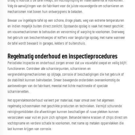
droog is voordat u de tafel inklapt, om vochtophoping en materiaalverval te voorkomen.
Volg de aanwijzingen van de fabrikant voor de juiste vouwvolgorde om scharnieren en
mechanismen niet boven hun ontwerpgrens te belasten.
Bewaar uw ingeklapte tafel op een schone, droge plaats, weg van extreme temperaturen
en indien mogelijk buiten direct zonlicht. Opstaande opslag is vaak het meest geschikt
om vouwmechanismen te behouden en vervorming of warping te voorkomen. Overweeg
het gebruik van beschermhoesjes of koffers voor langdurige opslag, met name wanneer
de tafel wordt bewaard in garages, kelders of buitenshuis.
Regelmatig onderhoud en inspectieprocedures
Periodieke inspectie en onderhoud zorgen ervoor dat uw vouwtafel soepel en veilig blijft
functioneren. Controleer alle scharnierpunten, scharnieren en
vergrendelingsmechanismen op slijtage, corrosie of beschadigingen die het gebruik of
de stabiliteit kunnen beïnvloeden. Smeer bewegende onderdelen overeenkomstig de
aanbevelingen van de fabrikant, meestal met lichte machineolie of speciale
scharniervetten.
Het oppervlakteonderhoud varieert per materiaal, maar omvat over het algemeen
regelmatig schoonmaken met geschikte producten en technieken. Vermijd schurende
reinigingsmiddelen die afwerkingen kunnen beschadigen of ruwe plekken kunnen
veroorzaken waar vuil en puin zich ophopen. Behandel kleine krassen of chips direct om
vochtopname en verdere schade te voorkomen, met name op metalen oppervlakken die
last kunnen krijgen van corrosie.