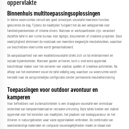
oppervlakte
Binnenhuis multitoepassingsoplossingen
In kleine woonruimtes vervult een goed ontworpen vouwtafel meerdere functies
gedurende de dag. Tijdens de maaltijden fungeert het als een eetoppervlak voor
familiebijeenkomsten of intieme diners. Wanneer er werkzaamheden zijn, verandert
dezelfde tafel in een ruime bureau voor laptops, documenten of creatieve projecten. Deze
veelzijdigheid elimineert de noodzaak van meerdere toegewijde meubelstukken, waardoor
uw beschikbare vloerruimte wordt gemaximaliseerd.
De aanpasbaarheid van een kwaliteitsvouwtafel strekt zich uit tot entertainment en
sociale bijeenkomsten. Wanneer gasten arriveren, kunt u snel extra oppervlak
beschikbaar maken voor het serveren van voedsel, spellen of creatieve activiteiten. Na
afloop van het evenement vouwt de tafel volledig weg, waardoor uw woonruimte wordt
hersteld naar de oorspronkelijke configuratie zonder permanente meubelherziening.
Toepassingen voor outdoor avontuur en
kamperen
Voor liefhebbers van buitenactiviteiten is een draagbare vouwtafel een onmisbaar
onderdeel van kampeermateriaal en recreatie-uitrusting. Deze tafels bieden een stabiel
oppervlak voor het bereiden van maaltijden, het plaatsen van kookapparatuur en het
dineren in natuurgebieden waar vaste oppervlakken ontbreken. De combinatie van
weerbestendige materialen en compacte vouwmogelijkheden maakt ze ideaal voor