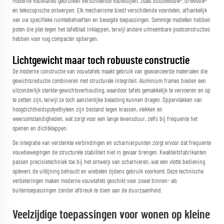
Moderne vouwtafels gebruiken verschillende vouwstijlen, zoals dubbelvouw-, drievouw-
en telescopische ontwerpen. Elk mechanisme biedt verschillende voordelen, afhankelijk
van uw specifieke ruimtebehoeften en beoogde toepassingen. Sommige modellen hebben
poten die plat tegen het tafelblad inklappen, terwijl andere uitneembare pootconstructies
hebben voor nog compacter opbergen.
Lichtgewicht maar toch robuuste constructie
De moderne constructie van vouwtafels maakt gebruik van geavanceerde materialen die
gewichtsreductie combineren met structurele integriteit. Aluminium frames bieden een
uitzonderlijk sterkte-gewichtsverhouding, waardoor tafels gemakkelijk te vervoeren en op
te zetten zijn, terwijl ze toch aanzienlijke belasting kunnen dragen. Oppervlakken van
hoogdichtheidspolyethyleen zijn bestand tegen krassen, vlekken en
weersomstandigheden, wat zorgt voor een lange levensduur, zelfs bij frequente het
openen en dichtklappen.
De integratie van versterkte verbindingen en scharnierpunten zorgt ervoor dat frequente
vouwbewegingen de structurele stabiliteit niet in gevaar brengen. Kwaliteitsfabrikanten
passen precisietechniek toe bij het ontwerp van scharnieren, wat een vlotte bediening
oplevert, de uitlijning behoudt en wiebelen tijdens gebruik voorkomt. Deze technische
verbeteringen maken moderne vouwtafels geschikt voor zowel binnen- als
buitentoepassingen zonder afbreuk te doen aan de duurzaamheid.
Veelzijdige toepassingen voor wonen op kleine