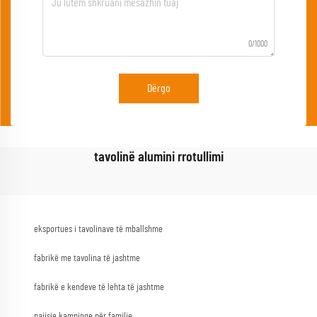
0/1000
Dërgo
tavolinë alumini rrotullimi
eksportues i tavolinave të mballshme
fabrikë me tavolina të jashtme
fabrikë e kendeve të lehta të jashtme
pajisje kampinge për familje