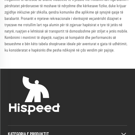
përshtatet përdoruesve të moshave të ndryshme dhe kërkesave fizike, duke krijuar
zgjidhje inkluzive për shkolla, qendra komunike dhe aplikime që synojnë qasje të
barabartë. Pronarët e mjeteve rekreacionale i vlerësojnë veçanërisht dizajnet e
tryezave me rrotullim lart nga alumin për të zgjeruar hapësirat e tyre të jetës në
natyrë, ruajtjen e lehtësisë së transportit të domosdoshme për stiljet e jetës mobile.
Kombinimi i montimit të shpejtë, ruajtjes së kompaktë dhe performancës së
besueshme e bën këto tabela shoqëruese ideale për aventurat e gjata të udhëtimit,
ku konsideratat e hapësirës dhe pesha ndikojnë në çdo vendim për pajisje.
KATEGORIA E PRODUKTIT