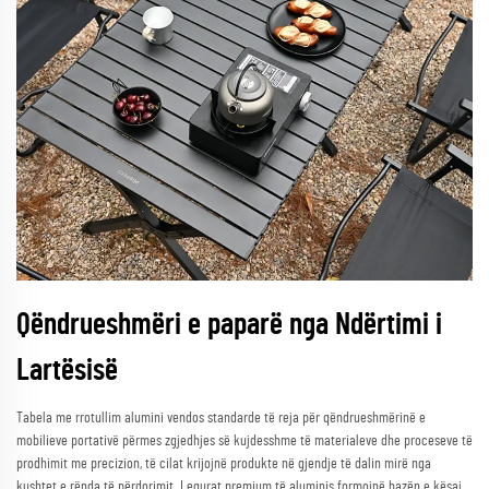
Qëndrueshmëri e paparë nga Ndërtimi i
Lartësisë
Tabela me rrotullim alumini vendos standarde të reja për qëndrueshmërinë e
mobilieve portativë përmes zgjedhjes së kujdesshme të materialeve dhe proceseve të
prodhimit me precizion, të cilat krijojnë produkte në gjendje të dalin mirë nga
kushtet e rënda të përdorimit. Legurat premium të aluminis formojnë bazën e kësaj