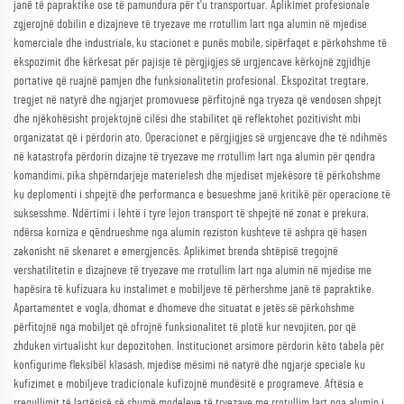
janë të papraktike ose të pamundura për t'u transportuar. Aplikimet profesionale
zgjerojnë dobilin e dizajneve të tryezave me rrotullim lart nga alumin në mjedise
komerciale dhe industriale, ku stacionet e punës mobile, sipërfaqet e përkohshme të
ekspozimit dhe kërkesat për pajisje të përgjigjes së urgjencave kërkojnë zgjidhje
portative që ruajnë pamjen dhe funksionalitetin profesional. Ekspozitat tregtare,
tregjet në natyrë dhe ngjarjet promovuese përfitojnë nga tryeza që vendosen shpejt
dhe njëkohësisht projektojnë cilësi dhe stabilitet që reflektohet pozitivisht mbi
organizatat që i përdorin ato. Operacionet e përgjigjes së urgjencave dhe të ndihmës
në katastrofa përdorin dizajne të tryezave me rrotullim lart nga alumin për qendra
komandimi, pika shpërndarjeje materielesh dhe mjediset mjekësore të përkohshme
ku deplomenti i shpejtë dhe performanca e besueshme janë kritikë për operacione të
suksesshme. Ndërtimi i lehtë i tyre lejon transport të shpejtë në zonat e prekura,
ndërsa korniza e qëndrueshme nga alumin reziston kushteve të ashpra që hasen
zakonisht në skenaret e emergjencës. Aplikimet brenda shtëpisë tregojnë
vershatilitetin e dizajneve të tryezave me rrotullim lart nga alumin në mjedise me
hapësira të kufizuara ku instalimet e mobiljeve të përhershme janë të papraktike.
Apartamentet e vogla, dhomat e dhomeve dhe situatat e jetës së përkohshme
përfitojnë nga mobiljet që ofrojnë funksionalitet të plotë kur nevojiten, por që
zhduken virtualisht kur depozitohen. Institucionet arsimore përdorin këto tabela për
konfigurime fleksibël klasash, mjedise mësimi në natyrë dhe ngjarje speciale ku
kufizimet e mobiljeve tradicionale kufizojnë mundësitë e programeve. Aftësia e
rregullimit të lartësisë së shumë modeleve të tryezave me rrotullim lart nga alumin i