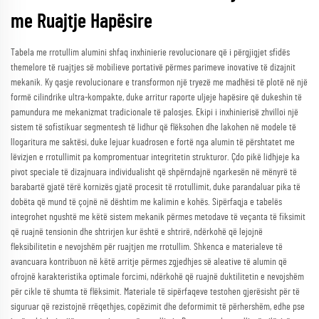
me Ruajtje Hapësire
Tabela me rrotullim alumini shfaq inxhinierie revolucionare që i përgjigjet sfidës
themelore të ruajtjes së mobilieve portativë përmes parimeve inovative të dizajnit
mekanik. Ky qasje revolucionare e transformon një tryezë me madhësi të plotë në një
formë cilindrike ultra-kompakte, duke arritur raporte uljeje hapësire që dukeshin të
pamundura me mekanizmat tradicionale të palosjes. Ekipi i inxhinierisë zhvilloi një
sistem të sofistikuar segmentesh të lidhur që flëksohen dhe lakohen në modele të
llogaritura me saktësi, duke lejuar kuadrosen e fortë nga alumin të përshtatet me
lëvizjen e rrotullimit pa kompromentuar integritetin strukturor. Çdo pikë lidhjeje ka
pivot speciale të dizajnuara individualisht që shpërndajnë ngarkesën në mënyrë të
barabartë gjatë tërë kornizës gjatë procesit të rrotullimit, duke parandaluar pika të
dobëta që mund të çojnë në dështim me kalimin e kohës. Sipërfaqja e tabelës
integrohet ngushtë me këtë sistem mekanik përmes metodave të veçanta të fiksimit
që ruajnë tensionin dhe shtrirjen kur është e shtrirë, ndërkohë që lejojnë
fleksibilitetin e nevojshëm për ruajtjen me rrotullim. Shkenca e materialeve të
avancuara kontribuon në këtë arritje përmes zgjedhjes së aleative të alumin që
ofrojnë karakteristika optimale forcimi, ndërkohë që ruajnë duktilitetin e nevojshëm
për cikle të shumta të flëksimit. Materiale të sipërfaqeve testohen gjerësisht për të
siguruar që rezistojnë rrëqethjes, copëzimit dhe deformimit të përhershëm, edhe pse