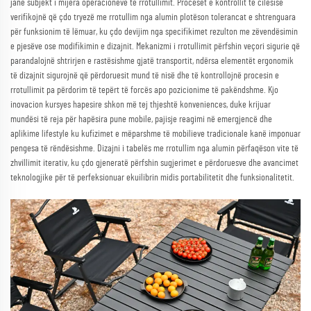
janë subjekt i mijëra operacioneve të rrotullimit. Proceset e kontrollit të cilësisë
verifikojnë që çdo tryezë me rrotullim nga alumin plotëson tolerancat e shtrenguara
për funksionim të lëmuar, ku çdo devijim nga specifikimet rezulton me zëvendësimin
e pjesëve ose modifikimin e dizajnit. Mekanizmi i rrotullimit përfshin veçori sigurie që
parandalojnë shtrirjen e rastësishme gjatë transportit, ndërsa elementët ergonomik
të dizajnit sigurojnë që përdoruesit mund të nisë dhe të kontrollojnë procesin e
rrotullimit pa përdorim të tepërt të forcës apo pozicionime të pakëndshme. Kjo
inovacion kursyes hapesire shkon më tej thjeshtë konveniences, duke krijuar
mundësi të reja për hapësira pune mobile, pajisje reagimi në emergjencë dhe
aplikime lifestyle ku kufizimet e mëparshme të mobilieve tradicionale kanë imponuar
pengesa të rëndësishme. Dizajni i tabelës me rrotullim nga alumin përfaqëson vite të
zhvillimit iterativ, ku çdo gjeneratë përfshin sugjerimet e përdoruesve dhe avancimet
teknologjike për të perfeksionuar ekuilibrin midis portabilitetit dhe funksionalitetit.