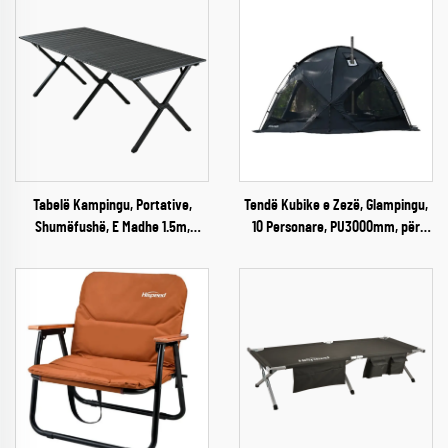
Tabelë Kampingu, Portative,
Tendë Kubike e Zezë, Glampingu,
Shumëfushë, E Madhe 1.5m,
10 Personare, PU3000mm, për
Tabelë Çajshi Prej Çeliku të
Kamping Jashtë Shtëpisë, edhe
Rrotulluar
në Dimër