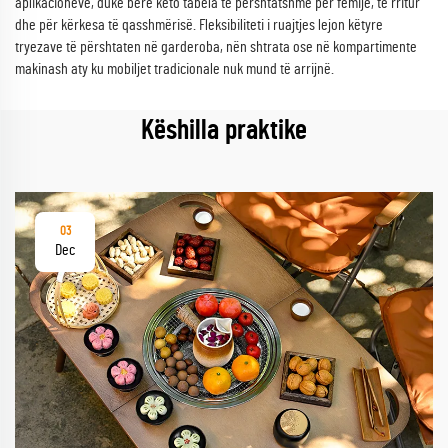
aplikacioneve, duke bërë këto tabela të përshtatshme për fëmijë, të rritur
dhe për kërkesa të qasshmërisë. Fleksibiliteti i ruajtjes lejon këtyre
tryezave të përshtaten në garderoba, nën shtrata ose në kompartimente
makinash aty ku mobiljet tradicionale nuk mund të arrijnë.
Këshilla praktike
03
Dec