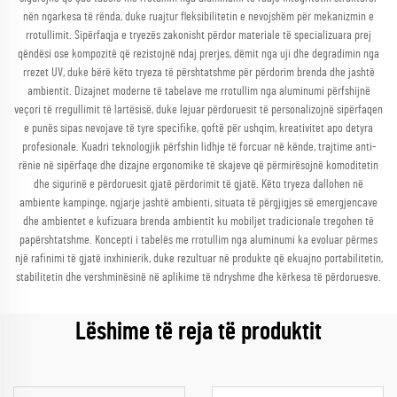
nën ngarkesa të rënda, duke ruajtur fleksibilitetin e nevojshëm për mekanizmin e
rrotullimit. Sipërfaqja e tryezës zakonisht përdor materiale të specializuara prej
qëndësi ose kompozitë që rezistojnë ndaj prerjes, dëmit nga uji dhe degradimin nga
rrezet UV, duke bërë këto tryeza të përshtatshme për përdorim brenda dhe jashtë
ambientit. Dizajnet moderne të tabelave me rrotullim nga aluminumi përfshijnë
veçori të rregullimit të lartësisë, duke lejuar përdoruesit të personalizojnë sipërfaqen
e punës sipas nevojave të tyre specifike, qoftë për ushqim, kreativitet apo detyra
profesionale. Kuadri teknologjik përfshin lidhje të forcuar në kënde, trajtime anti-
rënie në sipërfaqe dhe dizajne ergonomike të skajeve që përmirësojnë komoditetin
dhe sigurinë e përdoruesit gjatë përdorimit të gjatë. Këto tryeza dallohen në
ambiente kampinge, ngjarje jashtë ambienti, situata të përgjigjes së emergjencave
dhe ambientet e kufizuara brenda ambientit ku mobiljet tradicionale tregohen të
papërshtatshme. Koncepti i tabelës me rrotullim nga aluminumi ka evoluar përmes
një rafinimi të gjatë inxhinierik, duke rezultuar në produkte që ekuajno portabilitetin,
stabilitetin dhe vershminësinë në aplikime të ndryshme dhe kërkesa të përdoruesve.
Lëshime të reja të produktit