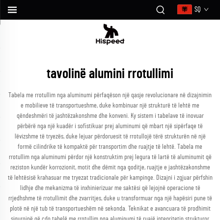
SQ
tavolinë alumini rrotullimi
Tabela me rrotullim nga aluminumi përfaqëson një qasje revolucionare në dizajnimin
e mobilieve të transportueshme, duke kombinuar një strukturë të lehtë me
qëndeshmëri të jashtëzakonshme dhe konveni. Ky sistem i tabelave të inovuar
përbërë nga një kuadër i sofistikuar prej aluminumi që mbart një sipërfaqe të
lëvizshme të tryezës, duke lejuar përdoruesit të rrotullojë tërë strukturën në një
formë cilindrike të kompaktë për transportim dhe ruajtje të lehtë. Tabela me
rrotullim nga aluminumi përdor një konstruktim prej legura të lartë të aluminumit që
reziston kundër korrozionit, motit dhe dëmit nga goditje, ruajtje e jashtëzakonshme
të lehtësisë krahasuar me tryezat tradicionale për kampinge. Dizajni i zgjuar përfshin
lidhje dhe mekanizma të inxhinierizuar me saktësi që lejojnë operacione të
rrjedhshme të rrotullimit dhe zvarritjes, duke u transformuar nga një hapësiri pune të
plotë në një tub të transportueshëm në sekonda. Teknikat e avancuara të prodhimit
sigurojnë që çdo tabelë me rrotullim nga aluminumi të ruajë integritetin strukturor