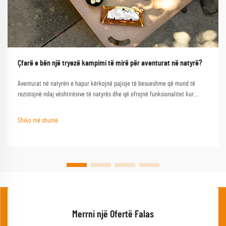
Çfarë e bën një tryezë kampimi të mirë për aventurat në natyrë?
Aventurat në natyrën e hapur kërkojnë pajisje të besueshme që mund të
rezistojnë ndaj vështirësive të natyrës dhe që ofrojnë funksionalitet kur
nevojiten më së shumti. Një tryezë kampimi e mirë shërben si gur themeli i
çdo përjetjeje të suksesshme në natyrën e hapur, duke e transformuar një
Shiko më shumë
kampim bazik...
Merrni një Ofertë Falas