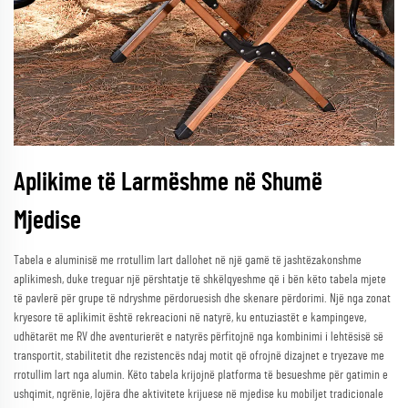
Aplikime të Larmëshme në Shumë
Mjedise
Tabela e aluminisë me rrotullim lart dallohet në një gamë të jashtëzakonshme
aplikimesh, duke treguar një përshtatje të shkëlqyeshme që i bën këto tabela mjete
të pavlerë për grupe të ndryshme përdoruesish dhe skenare përdorimi. Një nga zonat
kryesore të aplikimit është rekreacioni në natyrë, ku entuziastët e kampingeve,
udhëtarët me RV dhe aventurierët e natyrës përfitojnë nga kombinimi i lehtësisë së
transportit, stabilitetit dhe rezistencës ndaj motit që ofrojnë dizajnet e tryezave me
rrotullim lart nga alumin. Këto tabela krijojnë platforma të besueshme për gatimin e
ushqimit, ngrënie, lojëra dhe aktivitete krijuese në mjedise ku mobiljet tradicionale