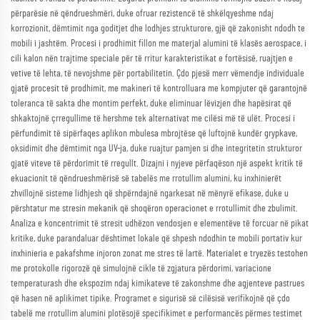
përparësie në qëndrueshmëri, duke ofruar rezistencë të shkëlqyeshme ndaj
korrozionit, dëmtimit nga goditjet dhe lodhjes strukturore, gjë që zakonisht ndodh te
mobili i jashtëm. Procesi i prodhimit fillon me materjal alumini të klasës aerospace, i
cili kalon nën trajtime speciale për të rritur karakteristikat e fortësisë, ruajtjen e
vetive të lehta, të nevojshme për portabilitetin. Çdo pjesë merr vëmendje individuale
gjatë procesit të prodhimit, me makineri të kontrolluara me kompjuter që garantojnë
toleranca të sakta dhe montim perfekt, duke eliminuar lëvizjen dhe hapësirat që
shkaktojnë çrregullime të hershme tek alternativat me cilësi më të ulët. Procesi i
përfundimit të sipërfaqes aplikon mbulesa mbrojtëse që luftojnë kundër grypkave,
oksidimit dhe dëmtimit nga UV-ja, duke ruajtur pamjen si dhe integritetin strukturor
gjatë viteve të përdorimit të rregullt. Dizajni i nyjeve përfaqëson një aspekt kritik të
ekuacionit të qëndrueshmërisë së tabelës me rrotullim alumini, ku inxhinierët
zhvillojnë sisteme lidhjesh që shpërndajnë ngarkesat në mënyrë efikase, duke u
përshtatur me stresin mekanik që shoqëron operacionet e rrotullimit dhe zbulimit.
Analiza e koncentrimit të stresit udhëzon vendosjen e elementëve të forcuar në pikat
kritike, duke parandaluar dështimet lokale që shpesh ndodhin te mobili portativ kur
inxhinieria e pakafshme injoron zonat me stres të lartë. Materialet e tryezës testohen
me protokolle rigorozë që simulojnë cikle të zgjatura përdorimi, variacione
temperaturash dhe ekspozim ndaj kimikateve të zakonshme dhe agjenteve pastrues
që hasen në aplikimet tipike. Programet e sigurisë së cilësisë verifikojnë që çdo
tabelë me rrotullim alumini plotësojë specifikimet e performancës përmes testimet