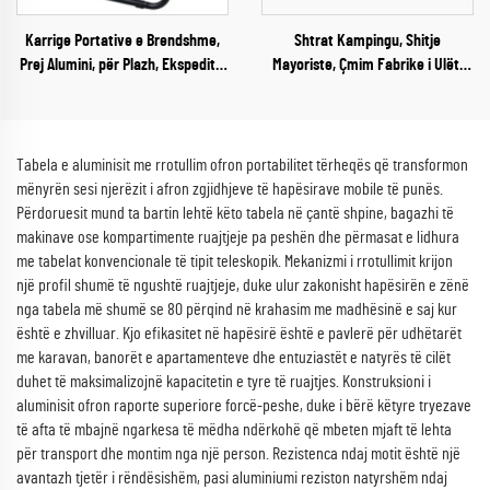
Karrige Portative e Brendshme,
Shtrat Kampingu, Shitje
Prej Alumini, për Plazh, Ekspedita,
Mayoriste, Çmim Fabrike i Ulët,
Kamping
Dizajn i Prehshëm, i
Rregullueshëm, Jashtë Shtëpisë,
Prej Alumini
Tabela e aluminisit me rrotullim ofron portabilitet tërheqës që transformon
mënyrën sesi njerëzit i afron zgjidhjeve të hapësirave mobile të punës.
Përdoruesit mund ta bartin lehtë këto tabela në çantë shpine, bagazhi të
makinave ose kompartimente ruajtjeje pa peshën dhe përmasat e lidhura
me tabelat konvencionale të tipit teleskopik. Mekanizmi i rrotullimit krijon
një profil shumë të ngushtë ruajtjeje, duke ulur zakonisht hapësirën e zënë
nga tabela më shumë se 80 përqind në krahasim me madhësinë e saj kur
është e zhvilluar. Kjo efikasitet në hapësirë është e pavlerë për udhëtarët
me karavan, banorët e apartamenteve dhe entuziastët e natyrës të cilët
duhet të maksimalizojnë kapacitetin e tyre të ruajtjes. Konstruksioni i
aluminisit ofron raporte superiore forcë-peshe, duke i bërë këtyre tryezave
të afta të mbajnë ngarkesa të mëdha ndërkohë që mbeten mjaft të lehta
për transport dhe montim nga një person. Rezistenca ndaj motit është një
avantazh tjetër i rëndësishëm, pasi aluminiumi reziston natyrshëm ndaj