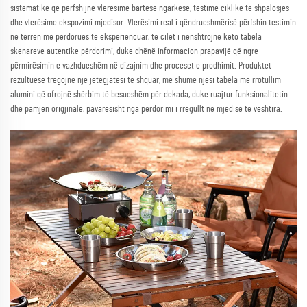
sistematike që përfshijnë vlerësime bartëse ngarkese, testime ciklike të shpalosjes
dhe vlerësime ekspozimi mjedisor. Vlerësimi real i qëndrueshmërisë përfshin testimin
në terren me përdorues të eksperiencuar, të cilët i nënshtrojnë këto tabela
skenareve autentike përdorimi, duke dhënë informacion prapavijë që ngre
përmirësimin e vazhdueshëm në dizajnim dhe proceset e prodhimit. Produktet
rezultuese tregojnë një jetëgjatësi të shquar, me shumë njësi tabela me rrotullim
alumini që ofrojnë shërbim të besueshëm për dekada, duke ruajtur funksionalitetin
dhe pamjen origjinale, pavarësisht nga përdorimi i rregullt në mjedise të vështira.