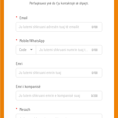
Përfaqësuesi ynë do t'ju kontaktojë së shpejti.
Email
0/100
Mobile/WhatsApp
Code
0/100
Emri
0/100
Emri i kompanisë
0/200
Mesazh