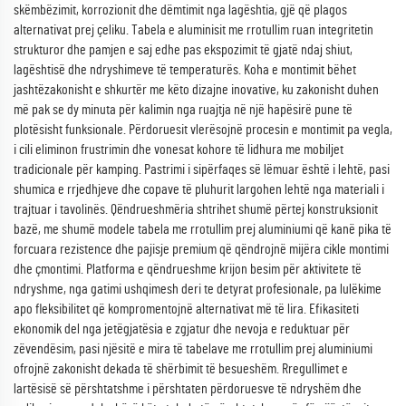
skëmbëzimit, korrozionit dhe dëmtimit nga lagështia, gjë që plagos
alternativat prej çeliku. Tabela e aluminisit me rrotullim ruan integritetin
strukturor dhe pamjen e saj edhe pas ekspozimit të gjatë ndaj shiut,
lagështisë dhe ndryshimeve të temperaturës. Koha e montimit bëhet
jashtëzakonisht e shkurtër me këto dizajne inovative, ku zakonisht duhen
më pak se dy minuta për kalimin nga ruajtja në një hapësirë pune të
plotësisht funksionale. Përdoruesit vlerësojnë procesin e montimit pa vegla,
i cili eliminon frustrimin dhe vonesat kohore të lidhura me mobiljet
tradicionale për kamping. Pastrimi i sipërfaqes së lëmuar është i lehtë, pasi
shumica e rrjedhjeve dhe copave të pluhurit largohen lehtë nga materiali i
trajtuar i tavolinës. Qëndrueshmëria shtrihet shumë përtej konstruksionit
bazë, me shumë modele tabela me rrotullim prej aluminiumi që kanë pika të
forcuara rezistence dhe pajisje premium që qëndrojnë mijëra cikle montimi
dhe çmontimi. Platforma e qëndrueshme krijon besim për aktivitete të
ndryshme, nga gatimi ushqimesh deri te detyrat profesionale, pa lulëkime
apo fleksibilitet që kompromentojnë alternativat më të lira. Efikasiteti
ekonomik del nga jetëgjatësia e zgjatur dhe nevoja e reduktuar për
zëvendësim, pasi njësitë e mira të tabelave me rrotullim prej aluminiumi
ofrojnë zakonisht dekada të shërbimit të besueshëm. Rregullimet e
lartësisë së përshtatshme i përshtaten përdoruesve të ndryshëm dhe