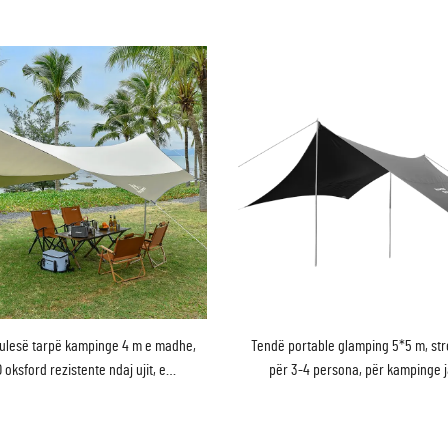
ulesë tarpë kampinge 4 m e madhe,
Tendë portable glamping 5*5 m, stre
 oksford rezistente ndaj ujit, e
për 3-4 persona, për kampinge 
hme, strehë kundër reshjeve me
shtëpisë, për kampistë dhe të da
shtylla çeliku
aventurave