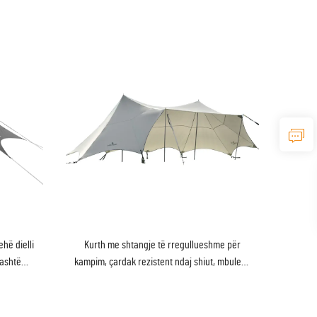
hë dielli
Kurth me shtangje të rregullueshme për
jashtë
kampim, çardak rezistent ndaj shiut, mbulesë
shur pas
për reshje, çardak për 10-20 persona, tendë
për festë, plazh, hije