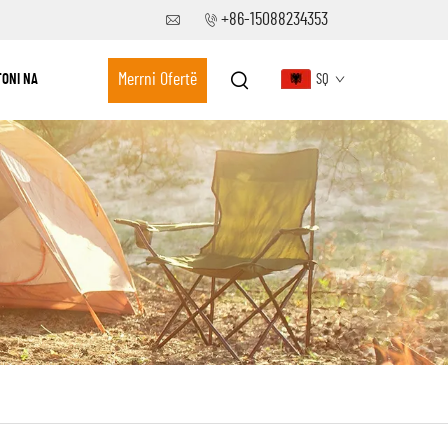
+86-15088234353
Merrni Ofertë
ONI NA
SQ