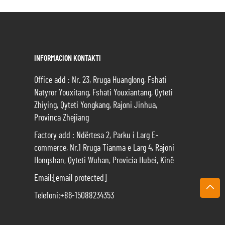
INFORMACION KONTAKTI
Office add : Nr. 23, Rruga Huanglong, Fshati
Natyror Youxitang, Fshati Youxiantang, Qyteti
Zhiying, Qyteti Yongkang, Rajoni Jinhua,
Provinca Zhejiang
Factory add : Ndërtesa 2, Parku i Larg E-
commerce, Nr.1 Rruga Tianma e Larg 4, Rajoni
Hongshan, Qyteti Wuhan, Provicia Hubei, Kinë
Email:
[email protected]
Telefoni:
+86-15088234353