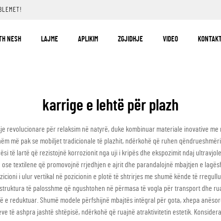
BLEMET!
TH NESH
LAJME
APLIKIM
ZGJIDHJE
VIDEO
KONTAKT
karrige e lehtë për plazh
je revolucionare për relaksim në natyrë, duke kombinuar materiale inovative me 
hëm më pak se mobiljet tradicionale të plazhit, ndërkohë që ruhen qëndrueshmëria
ësi të lartë që rezistojnë korrozionit nga uji i kripës dhe ekspozimit ndaj ultravj
të ose textilene që promovojnë rrjedhjen e ajrit dhe parandalojnë mbajtjen e lag
icioni i ulur vertikal në pozicionin e plotë të shtrirjes me shumë kënde të rregul
sur struktura të palosshme që ngushtohen në përmasa të vogla për transport dhe rua
ë e reduktuar. Shumë modele përfshijnë mbajtës intëgral për gota, xhepa anësor
e të ashpra jashtë shtëpisë, ndërkohë që ruajnë atraktivitetin estetik. Konside