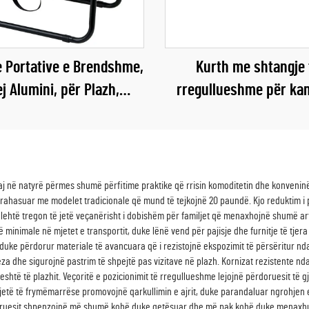
e Portative e Brendshme,
Kurth me shtangje 
j Alumini, për Plazh,
rregullueshme për ka
kspedita, Kamping
çardak rezistent ndaj 
mbulesë për reshje, çar
10-20 persona, tendë për
plazh, hije
tuaj në natyrë përmes shumë përfitime praktike që rrisin komoditetin dhe konven
rahasuar me modelet tradicionale që mund të tejkojnë 20 paundë. Kjo reduktim i p
 lehtë tregon të jetë veçanërisht i dobishëm për familjet që menaxhojnë shumë arti
 minimale në mjetet e transportit, duke lënë vend për pajisje dhe furnitje të tjera
e përdorur materiale të avancuara që i rezistojnë ekspozimit të përsëritur ndaj uj
 dhe sigurojnë pastrim të shpejtë pas vizitave në plazh. Kornizat rezistente ndaj
eshtë të plazhit. Veçoritë e pozicionimit të rregullueshme lejojnë përdoruesit të gj
rjetë të frymëmarrëse promovojnë qarkullimin e ajrit, duke parandaluar ngrohjen
oruesit shpenzojnë më shumë kohë duke qetësuar dhe më pak kohë duke menaxhuar 