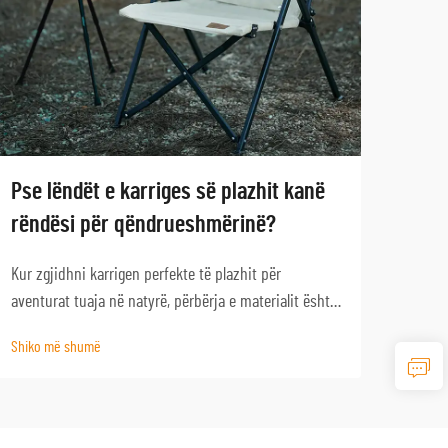
Pse lëndët e karriges së plazhit kanë
Si Z
rëndësi për qëndrueshmërinë?
Kamp
Kur zgjidhni karrigen perfekte të plazhit për
Zgjed
aventurat tuaja në natyrë, përbërja e materialit është
ose të
faktori më i rëndësishëm që përcakton
duke 
Shiko më shumë
Shiko
qëndrueshmërinë dhe performancën afatgjatë.
apo po
Ambienti i ashpër bregdetar paraqet sfida unike që
posed
mund t'i dëmtojnë shpejt ...
marrë