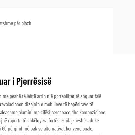
hatshme për plazh
uar i Pjerrësisë
 me peshë të lehtë arrin një portabilitet të shquar falë
 revolucionon dizajnin e mobilieve të hapësirave të
 aleashme alumini me cilësi aerospace dhe kompozicione
rojnë raporte të shkëlqyera fortësie-ndaj-peshës, duke
ri 60 përqind më pak se alternativat konvencionale.