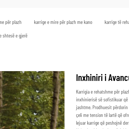
hme për plazh
karrige e mire për plazh me kano
karrige të re
e shtesë e gjerë
Inxhiniri i Avanc
Karrigia e rehatshme për plazh
inxhinierisë së sofistikuar që
jashtme. Prodhuesit përdorin
çeli me tension të lartë që of
lejuar karrige që peshojnë de