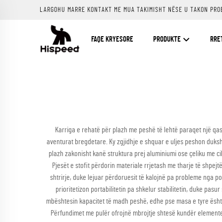
LARGOHU MARRE KONTAKT ME MUA TAKIMISHT NËSE U TAKON PRO
FAQE KRYESORE
PRODUKTE
RRE
Karriga e rehatë për plazh me peshë të lehtë paraqet një qas
aventurat bregdetare. Ky zgjidhje e shquar e uljes peshon duks
plazh zakonisht kanë struktura prej aluminiumi ose çeliku me cil
Pjesët e stofit përdorin materiale rrjetash me tharje të shpej
shtrirje, duke lejuar përdoruesit të kalojnë pa probleme nga poz
prioritetizon portabilitetin pa shkelur stabilitetin, duke pa
mbështesin kapacitet të madh peshë, edhe pse masa e tyre ësht
Përfundimet me pulër ofrojnë mbrojtje shtesë kundër elementev