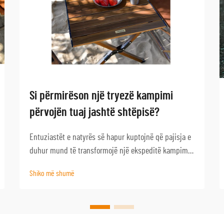
Si përmirëson një tryezë kampimi
përvojën tuaj jashtë shtëpisë?
Entuziastët e natyrës së hapur kuptojnë që pajisja e
duhur mund të transformojë një ekspeditë kampimi
në një aventurë të jashtëzakonshme. Njëra nga
Shiko më shumë
pajisjet më të pabesuara është një tryezë kampimi e
cilësisë, e cila shërben si bazë për pambarim
aktivitetesh në natyrën e hapur...