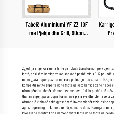
Tabelë Aluminiumi YF-ZZ-10F
Karrig
me Pjekje dhe Grill, 90cm
Pre
120cm
E
Zgjedhja e një karrige të lehtë për plazh transformon përvojën 
lehtë, pasi këto karrige zakonisht kanë peshë midis 8-12 paundë k
më të gjata nëpër plazhet me rërë pa lodhje apo tension. Dizajni i
kompaktizimit të shpejtë do të thotë që këto karrige zënë hapësirë
ofron qëndrueshmëri të mahnitshme pavarësisht peshës së ulët, duk
thahen shpejt parandojnë formimin e plehrave dhe plehrave të zeza
ofruar një kthim të shkëlqyeshëm të investimit për vizituesit e shp
apo shoqërim gjatë kohëve të ndryshme të ditës. Materjalet me r
Proceset e montimit dhe demontimit të lehtë do të thotë që përd