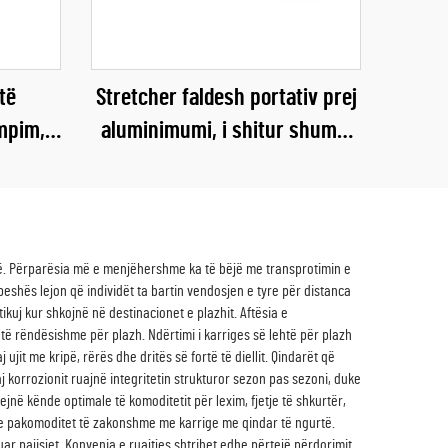
të
Stretcher faldesh portativ prej
mpim,
aluminimumi, i shitur shumë,
shiut,
me enxhe 300d oksford, për të
dak për
rritur, për kampim
 festë,
inë. Përparësia më e menjëhershme ka të bëjë me transprotimin e
eshës lejon që individët ta bartin vendosjen e tyre për distanca
kuj kur shkojnë në destinacionet e plazhit. Aftësia e
 të rëndësishme për plazh. Ndërtimi i karriges së lehtë për plazh
it me kripë, rërës dhe dritës së fortë të diellit. Qindarët që
 korrozionit ruajnë integritetin strukturor sezon pas sezoni, duke
ejnë kënde optimale të komoditetit për lexim, fjetje të shkurtër,
 e pakomoditet të zakonshme me karrige me qindar të ngurtë.
pajisjet. Konvenia e ruajtjes shtrihet edhe përtejë përdorimit