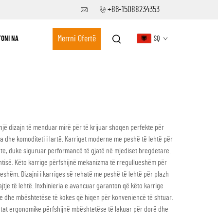
+86-15088234353
Merrni Ofertë
ONI NA
SQ
një dizajn të menduar mirë për të krijuar shoqen perfekte për
 dhe komoditeti i lartë. Karriget moderne me peshë të lehtë për
olete, duke siguruar performancë të gjatë në mjediset bregdetare.
ështisë. Këto karrige përfshijnë mekanizma të rregullueshëm për
lueshëm. Dizajni i karriges së rehatë me peshë të lehtë për plazh
jtje të lehtë. Inxhinieria e avancuar garanton që këto karrige
e dhe mbështetëse të kokes që hiqen për konveniencë të shtuar.
ratat ergonomike përfshijnë mbështetëse të lakuar për dorë dhe