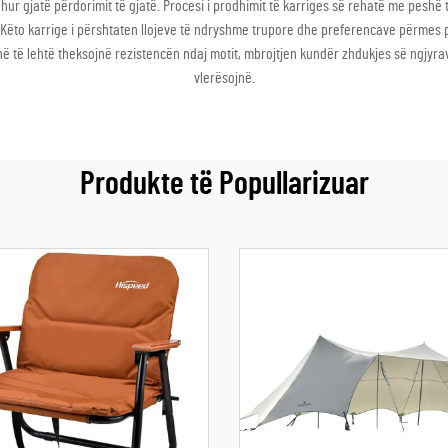
r gjatë përdorimit të gjatë. Procesi i prodhimit të karriges së rehatë me peshë t
Këto karrige i përshtaten llojeve të ndryshme trupore dhe preferencave përmes p
ë të lehtë theksojnë rezistencën ndaj motit, mbrojtjen kundër zhdukjes së ngjyr
vlerësojnë.
Produkte të Popullarizuar