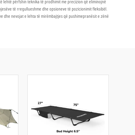
ë lehtë përfshin teknika të prodhimit me precizion që eliminojnë
jesëve të rregullueshme dhe opsioneve të pozicionimit fleksibël.
ave dhe nevojat e lehta të mirëmbajtjes që pushimepranësit e zënë