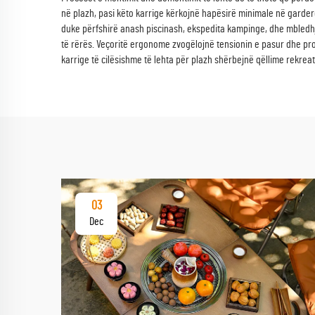
në plazh, pasi këto karrige kërkojnë hapësirë minimale në gardero
duke përfshirë anash piscinash, ekspedita kampinge, dhe mbledh
të rërës. Veçoritë ergonome zvogëlojnë tensionin e pasur dhe pro
karrige të cilësishme të lehta për plazh shërbejnë qëllime rekrea
03
Dec