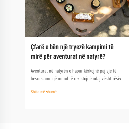
Çfarë e bën një tryezë kampimi të
mirë për aventurat në natyrë?
Aventurat në natyrën e hapur kërkojnë pajisje të
besueshme që mund të rezistojnë ndaj vështirësive
të natyrës dhe që ofrojnë funksionalitet kur nevojiten
Shiko më shumë
më së shumti. Një tryezë kampimi e mirë shërben si
gur themeli i çdo përjetjeje të suksesshme në
natyrën e hapur, duke e transformuar një kampim
bazik...