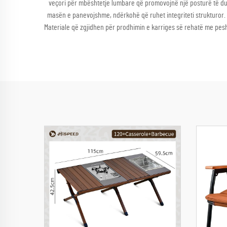
veçori për mbështetje lumbare që promovojnë një posturë të duhu
masën e panevojshme, ndërkohë që ruhet integriteti strukturor. 
Materiale që zgjidhen për prodhimin e karriges së rehatë me pesh