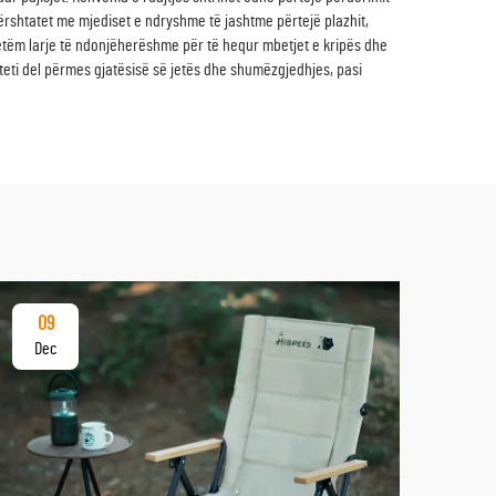
përshtatet me mjediset e ndryshme të jashtme përtejë plazhit,
etëm larje të ndonjëherëshme për të hequr mbetjet e kripës dhe
teti del përmes gjatësisë së jetës dhe shumëzgjedhjes, pasi
09
17
Dec
De