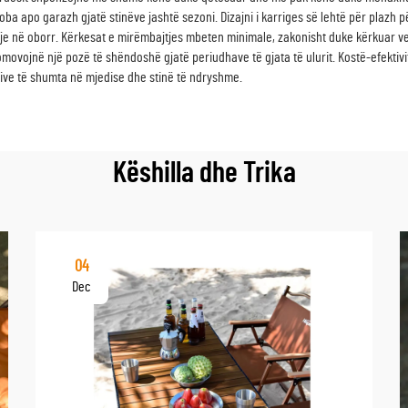
ba apo garazh gjatë stinëve jashtë sezoni. Dizajni i karriges së lehtë për plazh 
je në oborr. Kërkesat e mirëmbajtjes mbeten minimale, zakonisht duke kërkuar v
movojnë një pozë të shëndoshë gjatë periudhave të gjata të ulurit. Kostë-efektivi
tive të shumta në mjedise dhe stinë të ndryshme.
Këshilla dhe Trika
04
Dec