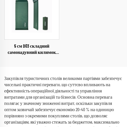
5 см D03 складний
самонадувний килимок
для кемпінгу, ущільнена
надувна матрац для сну на
свіжому повітрі, у вітальні,
парку
Закупівля туристичних столів великими партіями забезпечує
чисельні практичні переваги, що суттєво впливають на
ефективність операційної діяльності та управління
витратами для організацій та бізнесів. Основна перевага
полягає у значному зниженні витрат, оскільки закупівля
оптом зазвичай забезпечує економію 20–40 % на одиницю
порівняно з окремими покуплями столів, що дозволяє
організаціям, які уважно стежать за бюджетом, максимально