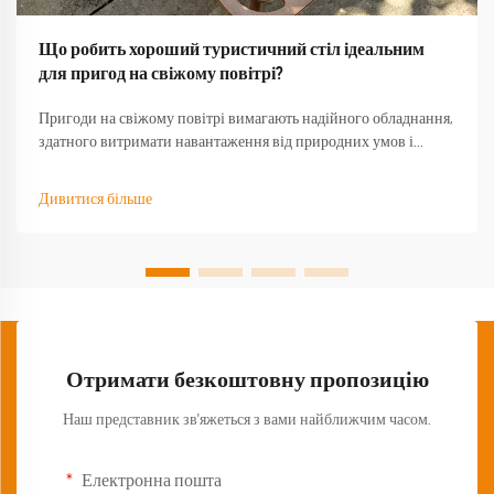
Що робить хороший туристичний стіл ідеальним
для пригод на свіжому повітрі?
Пригоди на свіжому повітрі вимагають надійного обладнання,
здатного витримати навантаження від природних умов і
забезпечити функціональність тоді, коли воно найбільше
потрібне. Якісний туристичний стіл стає основою будь-якого
Дивитися більше
успішного досвіду на природі, перетворюючи базовий
кемпінг...
Отримати безкоштовну пропозицію
Наш представник зв'яжеться з вами найближчим часом.
Електронна пошта