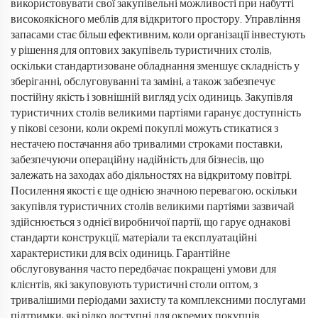
використовувати свої закупівельні можливості при набутті
високоякісного меблів для відкритого простору. Управління
запасами стає більш ефективним, коли організації інвестують
у рішення для оптових закупівель туристичних столів,
оскільки стандартизоване обладнання зменшує складність у
зберіганні, обслуговуванні та заміні, а також забезпечує
постійну якість і зовнішній вигляд усіх одиниць. Закупівля
туристичних столів великими партіями гаранує доступність
у пікові сезони, коли окремі покуплі можуть стикатися з
нестачею постачання або тривалими строками поставки,
забезпечуючи операційну надійність для бізнесів, що
залежать на заходах або діяльностях на відкритому повітрі.
Посилення якості є ще однією значною перевагою, оскільки
закупівля туристичних столів великими партіями зазвичай
здійснюється з однієї виробничої партії, що гарує однакові
стандарти конструкції, матеріали та експлуатаційні
характеристики для всіх одиниць. Гарантійне
обслуговування часто передбачає покращені умови для
клієнтів, які закуповують туристичні столи оптом, з
тривалішими періодами захисту та комплексними послугами
підтримки, які рідко доступні для окремих покупців.