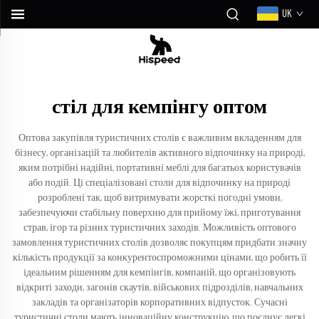
UK
стіл для кемпінгу оптом
Оптова закупівля туристичних столів є важливим вкладенням для
бізнесу, організацій та любителів активного відпочинку на природі,
яким потрібні надійні, портативні меблі для багатьох користувачів
або подій. Ці спеціалізовані столи для відпочинку на природі
розроблені так, щоб витримувати жорсткі погодні умови,
забезпечуючи стабільну поверхню для прийому їжі, приготування
страв, ігор та різних туристичних заходів. Можливість оптового
замовлення туристичних столів дозволяє покупцям придбати значну
кількість продукції за конкурентоспроможними цінами, що робить її
ідеальним рішенням для кемпінгів, компаній, що організовують
відкриті заходи, загонів скаутів, військових підрозділів, навчальних
закладів та організаторів корпоративних відпусток. Сучасні
туристичні столи мають інноваційну конструкцію, що поєднує легкі