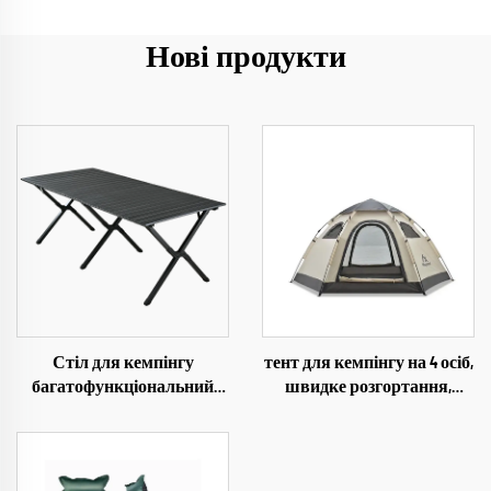
Нові продукти
Стіл для кемпінгу
тент для кемпінгу на 4 осіб,
багатофункціональний
швидке розгортання,
портативний додатково
водонепроникний, для
великий 1,5 м стіл із
кемпінгу на відкритому
профільованої сталі
повітрі
кавовий стіл