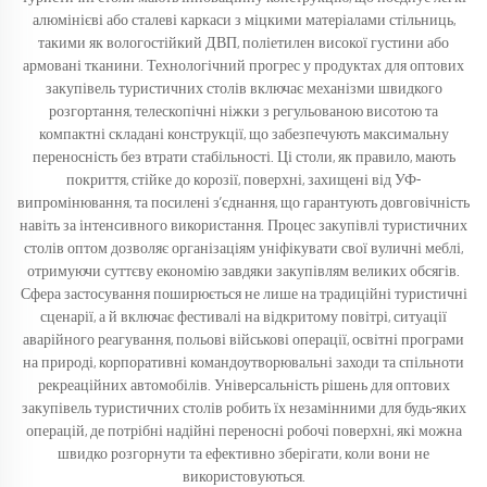
алюмінієві або сталеві каркаси з міцкими матеріалами стільниць,
такими як вологостійкий ДВП, поліетилен високої густини або
армовані тканини. Технологічний прогрес у продуктах для оптових
закупівель туристичних столів включає механізми швидкого
розгортання, телескопічні ніжки з регульованою висотою та
компактні складані конструкції, що забезпечують максимальну
переносність без втрати стабільності. Ці столи, як правило, мають
покриття, стійке до корозії, поверхні, захищені від УФ-
випромінювання, та посилені з’єднання, що гарантують довговічність
навіть за інтенсивного використання. Процес закупівлі туристичних
столів оптом дозволяє організаціям уніфікувати свої вуличні меблі,
отримуючи суттєву економію завдяки закупівлям великих обсягів.
Сфера застосування поширюється не лише на традиційні туристичні
сценарії, а й включає фестивалі на відкритому повітрі, ситуації
аварійного реагування, польові військові операції, освітні програми
на природі, корпоративні командоутворювальні заходи та спільноти
рекреаційних автомобілів. Універсальність рішень для оптових
закупівель туристичних столів робить їх незамінними для будь-яких
операцій, де потрібні надійні переносні робочі поверхні, які можна
швидко розгорнути та ефективно зберігати, коли вони не
використовуються.