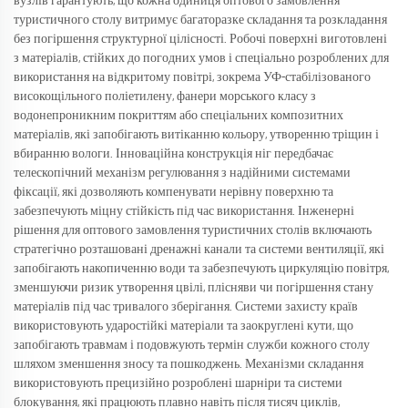
вузлів гарантують, що кожна одиниця оптового замовлення
туристичного столу витримує багаторазке складання та розкладання
без погіршення структурної цілісності. Робочі поверхні виготовлені
з матеріалів, стійких до погодних умов і спеціально розроблених для
використання на відкритому повітрі, зокрема УФ-стабілізованого
високощільного поліетилену, фанери морського класу з
водонепроникним покриттям або спеціальних композитних
матеріалів, які запобігають витіканню кольору, утворенню тріщин і
вбиранню вологи. Інноваційна конструкція ніг передбачає
телескопічний механізм регулювання з надійними системами
фіксації, які дозволяють компенувати нерівну поверхню та
забезпечують міцну стійкість під час використання. Інженерні
рішення для оптового замовлення туристичних столів включають
стратегічно розташовані дренажні канали та системи вентиляції, які
запобігають накопиченню води та забезпечують циркуляцію повітря,
зменшуючи ризик утворення цвілі, плісняви чи погіршення стану
матеріалів під час тривалого зберігання. Системи захисту країв
використовують ударостійкі матеріали та заокруглені кути, що
запобігають травмам і подовжують термін служби кожного столу
шляхом зменшення зносу та пошкоджень. Механізми складання
використовують прецизійно розроблені шарніри та системи
блокування, які працюють плавно навіть після тисяч циклів,