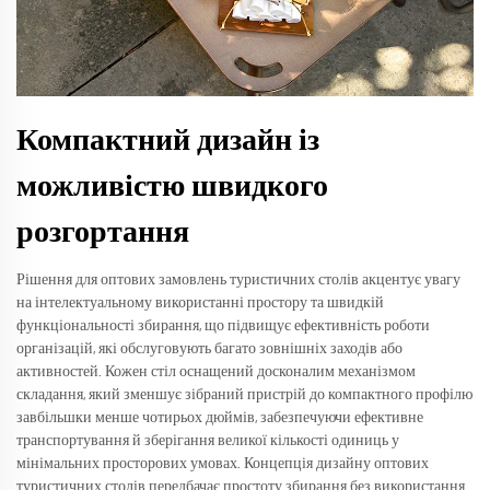
Компактний дизайн із
можливістю швидкого
розгортання
Рішення для оптових замовлень туристичних столів акцентує увагу
на інтелектуальному використанні простору та швидкій
функціональності збирання, що підвищує ефективність роботи
організацій, які обслуговують багато зовнішніх заходів або
активностей. Кожен стіл оснащений досконалим механізмом
складання, який зменшує зібраний пристрій до компактного профілю
завбільшки менше чотирьох дюймів, забезпечуючи ефективне
транспортування й зберігання великої кількості одиниць у
мінімальних просторових умовах. Концепція дизайну оптових
туристичних столів передбачає простоту збирання без використання