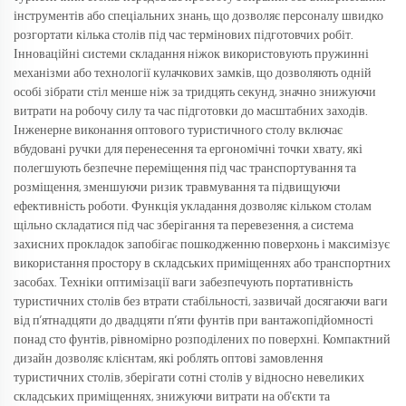
інструментів або спеціальних знань, що дозволяє персоналу швидко
розгортати кілька столів під час термінових підготовчих робіт.
Інноваційні системи складання ніжок використовують пружинні
механізми або технології кулачкових замків, що дозволяють одній
особі зібрати стіл менше ніж за тридцять секунд, значно знижуючи
витрати на робочу силу та час підготовки до масштабних заходів.
Інженерне виконання оптового туристичного столу включає
вбудовані ручки для перенесення та ергономічні точки хвату, які
полегшують безпечне переміщення під час транспортування та
розміщення, зменшуючи ризик травмування та підвищуючи
ефективність роботи. Функція укладання дозволяє кільком столам
щільно складатися під час зберігання та перевезення, а система
захисних прокладок запобігає пошкодженню поверхонь і максимізує
використання простору в складських приміщеннях або транспортних
засобах. Техніки оптимізації ваги забезпечують портативність
туристичних столів без втрати стабільності, зазвичай досягаючи ваги
від п’ятнадцяти до двадцяти п’яти фунтів при вантажопідйомності
понад сто фунтів, рівномірно розподілених по поверхні. Компактний
дизайн дозволяє клієнтам, які роблять оптові замовлення
туристичних столів, зберігати сотні столів у відносно невеликих
складських приміщеннях, знижуючи витрати на об'єкти та