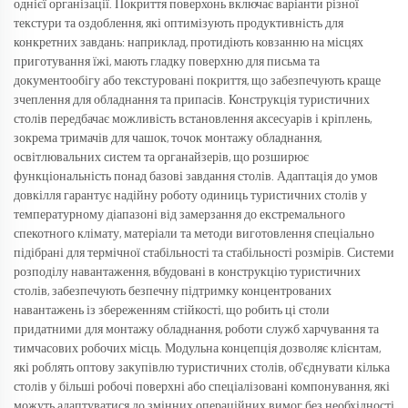
однієї організації. Покриття поверхонь включає варіанти різної
текстури та оздоблення, які оптимізують продуктивність для
конкретних завдань: наприклад, протидіють ковзанню на місцях
приготування їжі, мають гладку поверхню для письма та
документообігу або текстуровані покриття, що забезпечують краще
зчеплення для обладнання та припасів. Конструкція туристичних
столів передбачає можливість встановлення аксесуарів і кріплень,
зокрема тримачів для чашок, точок монтажу обладнання,
освітлювальних систем та органайзерів, що розширює
функціональність понад базові завдання столів. Адаптація до умов
довкілля гарантує надійну роботу одиниць туристичних столів у
температурному діапазоні від замерзання до екстремального
спекотного клімату, матеріали та методи виготовлення спеціально
підібрані для термічної стабільності та стабільності розмірів. Системи
розподілу навантаження, вбудовані в конструкцію туристичних
столів, забезпечують безпечну підтримку концентрованих
навантажень із збереженням стійкості, що робить ці столи
придатними для монтажу обладнання, роботи служб харчування та
тимчасових робочих місць. Модульна концепція дозволяє клієнтам,
які роблять оптову закупівлю туристичних столів, об'єднувати кілька
столів у більші робочі поверхні або спеціалізовані компонування, які
можуть адаптуватися до змінних операційних вимог без необхідності