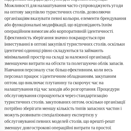
Можливості для налаштування часто супроводжують угоди
на оптову закупівлю туристичних столів, дозволяючи
організаціям вказувати певні кольори, елементи брендування
або функціональні модифікації, що відповідають їхнім
операційним вимогам або корпоративній ідентичності.
Ефективність зберігання значно покращується при
інвестуванні в оптові закупівлі туристичних столів, оскільки
ідентичні одиниці рівно складуються та займають
мінімальний простір на складі за належної організації,
зменшуючи витрати на об'єкти та полегшуючи облік запасів.
Навчання персоналу стає більш ефективним, коли весь
персонал працює з ідентичним обладнанням, закупаним
оптом, що виключає плутанину та скорочує час на
налаштування під час заходів або розгортання. Процедури
обслуговування спрощуються через стандартизацію
туристичних столів, закупованих оптом, оскільки організації
потрібно зберігати меншу кількість типів запасних частин і
можуть розвивати спеціалізовану експертизу у
обслуговуванні певних моделей столів, що врешті-решт
зменшує довгострокові операційні витрати та простої.