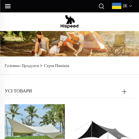
UK
>
Головна>
Продукти
Серія Пікніків
УСІ ТОВАРИ