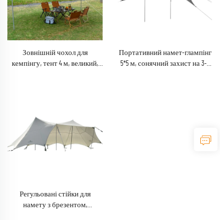
Зовнішній чохол для
Портативний намет-глампінг
кемпінгу, тент 4 м, великий,
5*5 м, сонячний захист на 3-4
420D оксфорд,
особи для кемпінгу, для
водонепроникний, складний,
туристів та шукачів пригод
дощовий намет із сталевими
стійками
Регульовані стійки для
намету з брезентом,
водонепроникний тент для