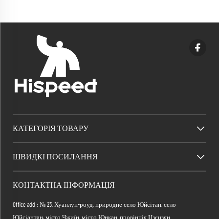
дощу, намет-шатер на 10-20
осіб, пляжний тент, тіньовий
брезент
КАТЕГОРІЯ ТОВАРУ
ШВИДКІ ПОСИЛАННЯ
КОНТАКТНА ІНФОРМАЦІЯ
Office add : № 23, Хуанлун-роуд, природне село Юйсітан, село
Юйсіантан, місто Чжиїн, місто Юнкан, провінція Цзєцзян