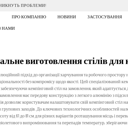
ИНИКНУТЬ ПРОБЛЕМИ!
ПРО КОМПАНІЮ
НОВИНИ
ЗАСТОСУВАННЯ
 З НАМИ
альне виготовлення стілів для
люційний підхід до організації харчування та робочого простору н
ціональності без компромісу щодо якості. Цей спеціалізований к
забезпечуючи кемпінговий стіл на замовлення, який адаптується д
 замовлення має передову конструкцію з легкого алюмінію з підси
ція дозволяє користувачам налаштовувати свій кемпінговий стіл на
чи групових заходів. До ключових технологічних особливостей нал
у від 61 до 81 см для різних варіантів розташування місць і пере
афіолетового випромінювання та перепадів температур, зберігаючи