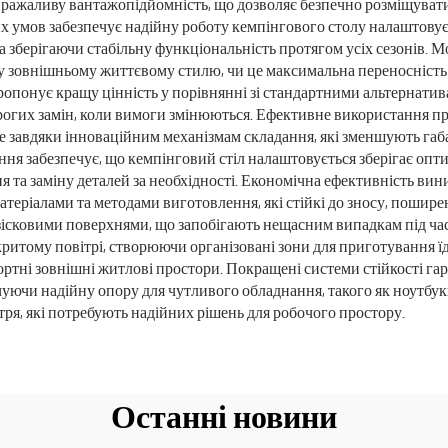
вражаливу вантажопідйомність, що дозволяє безпечно розміщувати
их умов забезпечує надійну роботу кемпінгового столу налаштовує
ї та зберігаючи стабільну функціональність протягом усіх сезонів
у зовнішньому життєвому стилю, чи це максимальна переносність 
ропонує кращу цінність у порівнянні зі стандартними альтернатив
рогих замін, коли вимоги змінюються. Ефективне використання пр
це завдяки інноваційним механізмам складання, які зменшують габа
я забезпечує, що кемпінговий стіл налаштовується зберігає опти
та заміну деталей за необхідності. Економічна ефективність вин
теріалами та методами виготовлення, які стійкі до зносу, поширен
ісковими поверхнями, що запобігають нещасним випадкам під час 
итому повітрі, створюючи організовані зони для приготування їди
ртні зовнішні житлові простори. Покращені системи стійкості га
чуючи надійну опору для чутливого обладнання, такого як ноутбуки
тря, які потребують надійних рішень для робочого простору.
Останні новини