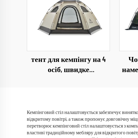
тент для кемпінгу на 4
Чо
осіб, швидке
наме
розгортання,
1
водонепроникний, для
тури
кемпінгу на відкритому
повітрі
Кемпінговий стіл налаштовується забезпечує винятк
відкритому повітрі, а також пропонує довговічну міц
перетворює кемпінговий стіл налаштовується з компа
властиві традиційному мебляру для відкритого повіт