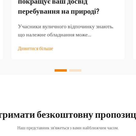
покращує ваш досвід
перебування на природі?
Учасники вуличного відпочинку знають,
що належне обладнання може
перетворити добру туристичну подорож
Дивитися більше
на незабутню пригоду. Серед найменш
оцінених предметів спорядження —
якісний туристичний стіл, який стає
основою для безлічі активностей на
свіжому повітрі...
тримати безкоштовну пропозиц
Наш представник зв'яжеться з вами найближчим часом.