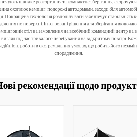
печують швидке розгортання та компактне зберігання, скорочуюч
ння охоплює кемпінг, подорожі автодомами, заходи біля автомобілі
ії. Покращена технологія розподілу ваги забезпечує стабільність
оділених по поверхні. Інтегровані рішення для зберігання включають
емпінговий стіл на замовлення на всебічний командний центр на в
ий вигляд під час тривалого перебування на відкритому повітрі. К
надійність роботи в екстремальних умовах, що робить його неза
спорядження.
Нові рекомендації щодо продукт