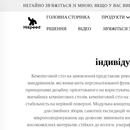
НЕГАЙНО ЗВ'ЯЖІТЬСЯ ЗІ МНОЮ, ЯКЩО У ВАС В
ГОЛОВНА СТОРІНКА
ПРОДУКТИ
РІШЕННЯ
ВІДЕО
ЗВ'ЯЖІТЬСЯ
індивіду
Кемпінговий стіл на замовлення представляє рево
мандрівників, які вимагають персоналізованої функ
принципами дизайну, орієнтованого на користувача, 
звичайних кемпінгових столів, кемпінговий стіл на
стабільність на нерівній поверхні. Модульна концеп
для сімейних зборів, самотніх експедицій 
мікропозиціонування, що дозволяє змінювати висот
високоякісних матеріалів, стійких до вологи, ультр