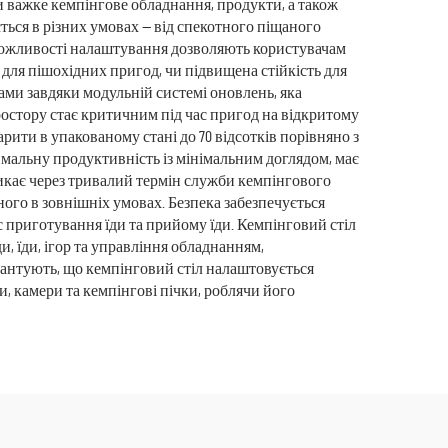
 важке кемпінгове обладнання, продукти, а також
ться в різних умовах — від спекотного піщаного
. Можливості налаштування дозволяють користувачам
для пішохідних пригод, чи підвищена стійкість для
ами завдяки модульній системі оновлень, яка
остору стає критичним під час пригод на відкритому
рити в упакованому стані до 70 відсотків порівняно з
мальну продуктивність із мінімальним доглядом, має
икає через тривалий термін служби кемпінгового
ого в зовнішніх умовах. Безпека забезпечується
приготування їди та прийому їди. Кемпінговий стіл
, їди, ігор та управління обладнанням,
рантують, що кемпінговий стіл налаштовується
, камери та кемпінгові пічки, роблячи його