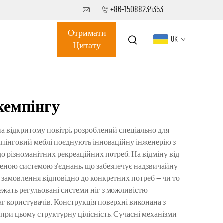
+86-15088234353
Отримати
UK
Цитату
 кемпінгу
а відкритому повітрі, розроблений спеціально для
емпінговий меблі поєднують інноваційну інженерію з
о різноманітних рекреаційних потреб. На відміну від
леною системою з'єднань, що забезпечує надзвичайну
 замовлення відповідно до конкретних потреб — чи то
ежать регульовані системи ніг з можливістю
ваг користувачів. Конструкція поверхні виконана з
 при цьому структурну цілісність. Сучасні механізми