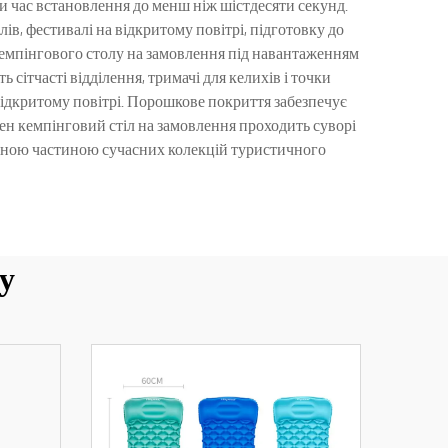
и час встановлення до менш ніж шістдесяти секунд.
в, фестивалі на відкритому повітрі, підготовку до
 кемпінгового столу на замовлення під навантаженням
 сітчасті відділення, тримачі для келихів і точки
ідкритому повітрі. Порошкове покриття забезпечує
ожен кемпінговий стіл на замовлення проходить суворі
мінною частиною сучасних колекцій туристичного
у