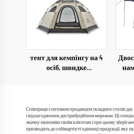
тент для кемпінгу на 4
Двос
осіб, швидке
нам
розгортання,
ос
водонепроникний, для
водо
кемпінгу на відкритому
повітрі
Співпраця з оптовим продавцем складних столів дає 
і відлагодженим дистрибуційним мережам. Ці спеці
значну економію своїм клієнтам і при цьому зберігаю
призводить до собівартості одиниці продукції, яку о