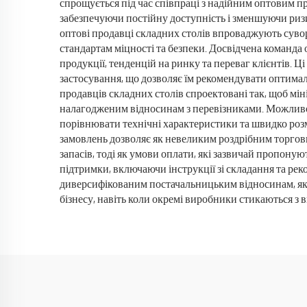
спрощується під час співпраці з надійним оптовим пр
забезпечуючи постійну доступність і зменшуючи ризик
оптові продавці складних столів впроваджують суво
стандартам міцності та безпеки. Досвідчена команд
продукції, тенденцій на ринку та переваг клієнтів. Ц
застосування, що дозволяє їм рекомендувати оптима
продавців складних столів спроектовані так, щоб мі
налагодженим відносинам з перевізниками. Можливос
порівнювати технічні характеристики та швидко розм
замовлень дозволяє як невеликим роздрібним торговц
запасів, тоді як умови оплати, які зазвичай пропон
підтримки, включаючи інструкції зі складання та ре
диверсифікованим постачальницьким відносинам, які 
бізнесу, навіть коли окремі виробники стикаються 