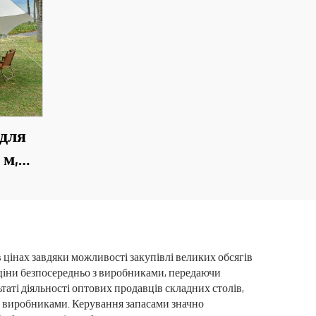
 для
 м,
форд,
ий,
вий
ими
 цінах завдяки можливості закупівлі великих обсягів
ціни безпосередньо з виробниками, передаючи
таті діяльності оптових продавців складних столів,
и з виробниками. Керування запасами значно