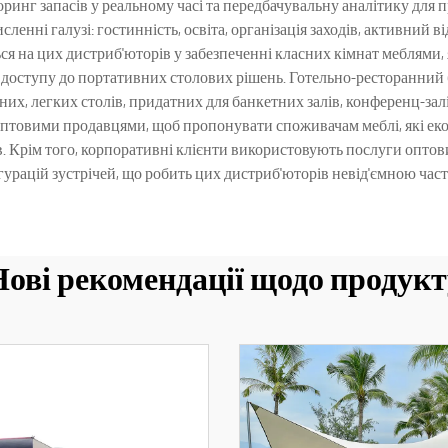
оринг запасів у реальному часі та передбачувальну аналітику для
нні галузі: гостинність, освіта, організація заходів, активний в
я на цих дистриб'юторів у забезпеченні класних кімнат меблями,
го доступу до портативних столових рішень. Готельно-ресторанний 
их, легких столів, придатних для банкетних залів, конференц-залів
птовими продавцями, щоб пропонувати споживачам меблі, які еко
. Крім того, корпоративні клієнти використовують послуги оптови
гурацій зустрічей, що робить цих дистриб'юторів невід'ємною час
Нові рекомендації щодо продукт