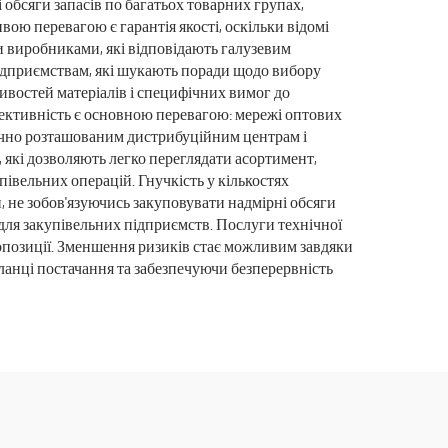
 обсяги запасів по багатьох товарних групах,
ою перевагою є гарантія якості, оскільки відомі
 виробниками, які відповідають галузевим
підприємствам, які шукають поради щодо вибору
тивостей матеріалів і специфічних вимог до
фективність є основною перевагою: мережі оптових
егічно розташованим дистрибуційним центрам і
які дозволяють легко переглядати асортимент,
івельних операцій. Гнучкість у кількостях
 не зобов'язуючись закуповувати надмірні обсяги
для закупівельних підприємств. Послуги технічної
ропозиції. Зменшення ризиків стає можливим завдяки
ланці постачання та забезпечуючи безперервність