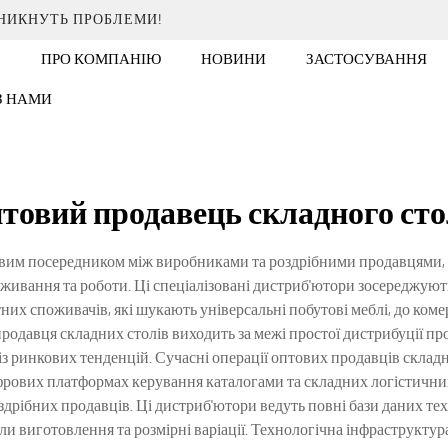
ИНИКНУТЬ ПРОБЛЕМИ!
ПРО КОМПАНІЮ
НОВИНИ
ЗАСТОСУВАННЯ
 З НАМИ
товий продавець складного ст
им посередником між виробниками та роздрібними продавцями, сп
оживання та роботи. Ці спеціалізовані дистриб'ютори зосереджуют
тних споживачів, які шукають універсальні побутові меблі, до ко
родавця складних столів виходить за межі простої дистрибуції про
із ринкових тенденцій. Сучасні операції оптових продавців склад
ифрових платформах керування каталогами та складних логістични
дрібних продавців. Ці дистриб'ютори ведуть повні бази даних т
ли виготовлення та розмірні варіації. Технологічна інфраструкт