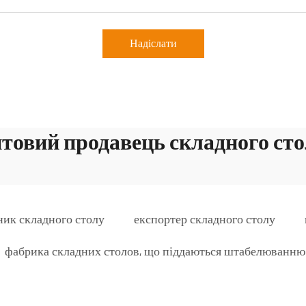
Надіслати
товий продавець складного ст
ник складного столу
експортер складного столу
фабрика складних столов, що піддаються штабелюванню