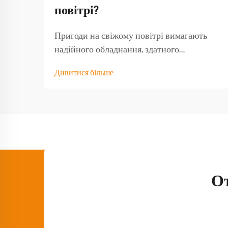
повітрі?
Пригоди на свіжому повітрі вимагають
надійного обладнання, здатного
витримати навантаження від природних
Дивитися більше
умов і забезпечити функціональність тоді,
коли воно найбільше потрібне. Якісний
туристичний стіл стає основою будь-якого
успішного досвіду на природі,
перетворюючи базовий кемпінг...
О