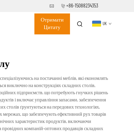
+86-15088234353
Отримати
UK
Цитату
олу
еціалізуючись на постачанні меблів, які економлять
ься виключно на конструкціях складних столів,
мерційних підприємств, що потребують гнучких рішень
дуктів і включає управління запасами, забезпечення
них столів ґрунтуються на передових технологіях,
х мережах, що забезпечують ефективний рух товарів
ехнічних характеристик продуктів, включаючи
ура провідних компаній-оптових продавців складних