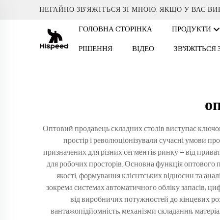
НЕГАЙНО ЗВ'ЯЖІТЬСЯ ЗІ МНОЮ, ЯКЩО У ВАС В
ГОЛОВНА СТОРІНКА
ПРОДУКТИ
РІШЕННЯ
ВІДЕО
ЗВ'ЯЖІТЬСЯ
оп
Оптовий продавець складних столів виступає ключов
простір і революціонізували сучасні умови пр
призначених для різних сегментів ринку — від прива
для робочих просторів. Основна функція оптового п
якості, формування клієнтських відносин та анал
зокрема системах автоматичного обліку запасів, ц
від виробничих потужностей до кінцевих роз
вантажопідйомність, механізми складання, матеріа