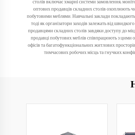
столів включає хмарні системи замовлення, моніт
оптових продавців складних столів охоплюють числе
побутовими меблями. Навчальні заклади покладаютьс
тоді як організатори заходів залежать від швидко
продавцями складних столів завдяки доступу до міцн
продавці побутових меблів співпрацюють з цими о
офісів та багатофункціональних житлових просторів
тимчасових робочих місць та гнучких конфі