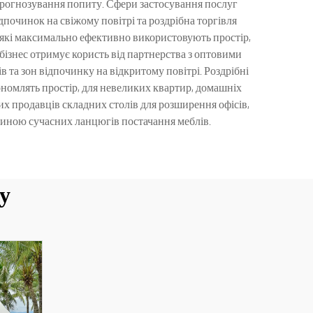
 прогнозування попиту. Сфери застосування послуг
ідпочинок на свіжому повітрі та роздрібна торгівля
 які максимально ефективно використовують простір,
бізнес отримує користь від партнерства з оптовими
 та зон відпочинку на відкритому повітрі. Роздрібні
номлять простір, для невеликих квартир, домашніх
х продавців складних столів для розширення офісів,
тиною сучасних ланцюгів постачання меблів.
у