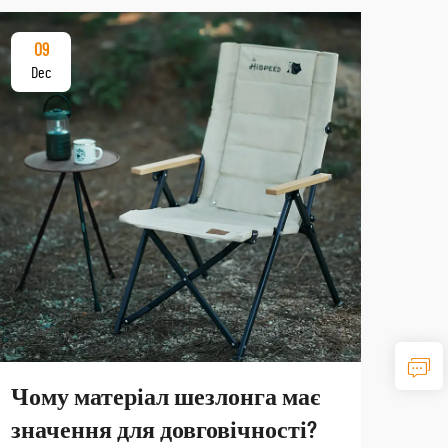
09
17
Dec
De
Чому матеріал шезлонга має
Як
значення для довговічності?
тур