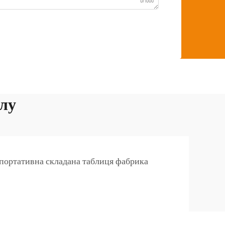
0/1000
олу
портативна складана таблиця фабрика