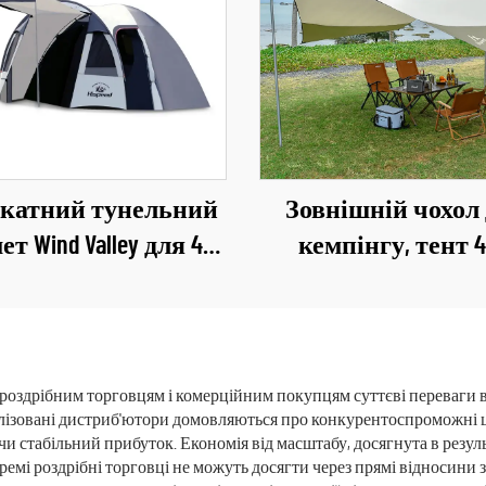
катний тунельний
Зовнішній чохол
ет Wind Valley для 4
кемпінгу, тент 4
іб, ультралегкий
великий, 420D окс
непроникний намет
водонепроникн
для глемпінгу
складний, дощо
намет із сталев
роздрібним торговцям і комерційним покупцям суттєві переваги в
алізовані дистриб'ютори домовляються про конкурентоспроможні 
стійками
чи стабільний прибуток. Економія від масштабу, досягнута в резуль
кремі роздрібні торговці не можуть досягти через прямі відносин