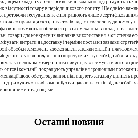
одавцем складних столів, оскільки ці компанії підтримують значні
 відсутності товару в періоди пікового попиту. Ще однією важлив
рі протоколи тестування та співпрацюють лише з сертифікованими
а оптового продавця складних столів надає невеличену допомогу 
і фахівці розуміють особливості різних механізмів складання, влас
льні товари для конкретних випадків використання. Логістична е
німізувати витрати на доставку і терміни поставки завдяки страт
ті обробки замовлень удосконалені завдяки онлайн-платформам, 
іщувати замовлення, значно скорочуючи час, необхідний для закуп
ям, так і великим комерційним покупцям отримувати оптові ціни,
ують оптові компанії, покращують управління грошовими потоками 
комендації щодо обслуговування, підвищують загальну цінність п
підтримують оптові компанії, захищаючи клієнтів від перебоїв у 
з виробничими труднощами.
Останні новини