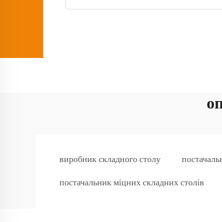
оп
виробник складного столу
постачаль
постачальник міцних складних столів