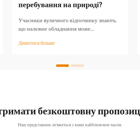
перебування на природі?
Учасники вуличного відпочинку знають,
що належне обладнання може
перетворити добру туристичну подорож
Дивитися більше
на незабутню пригоду. Серед найменш
оцінених предметів спорядження —
якісний туристичний стіл, який стає
основою для безлічі активностей на
свіжому повітрі...
тримати безкоштовну пропозиц
Наш представник зв'яжеться з вами найближчим часом.