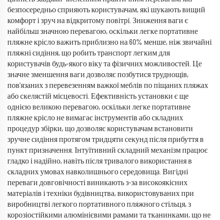
безпосередньо сприяють користувачам, які шукають вищий
комфорт і зруч на відкритому повітрі. Зниження ваги є
найбільш значною перевагою, оскільки легке портативне
пляжне крісло важить приблизно на 60% менше, ніж звичайні
пляжні сидіння, що робить транспорт легким для
користувачів будь-якого віку та фізичних можливостей. Це
значне зменшення ваги дозволяє позбутися труднощів,
пов'язаних з перевезенням важкої меблів по піщаних пляжах
або скелястій місцевості. Ефективність установки є ще
однією великою перевагою, оскільки легке портативне
пляжне крісло не вимагає інструментів або складних
процедур збірки, що дозволяє користувачам встановити
зручне сидіння протягом тридцяти секунд після прибуття в
пункт призначення. Інтуїтивний складний механізм працює
гладко і надійно, навіть після тривалого використання в
складних умовах навколишнього середовища. Вигідні
переваги довговічності виникають з-за високоякісних
матеріалів і техніки будівництва, використовуваних при
виробництві легкого портативного пляжного стільця, з
корозіостійкими алюмінієвими рамами та тканинками, що не