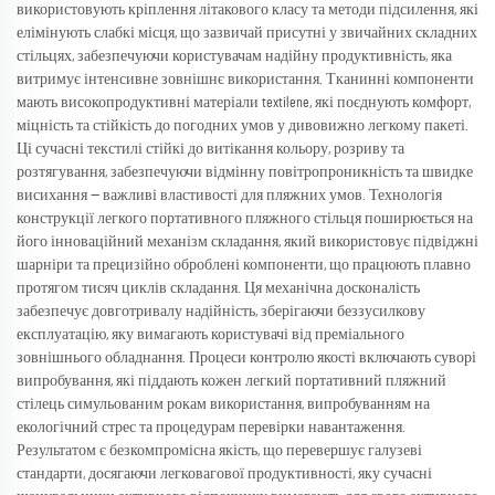
використовують кріплення літакового класу та методи підсилення, які
елімінують слабкі місця, що зазвичай присутні у звичайних складних
стільцях, забезпечуючи користувачам надійну продуктивність, яка
витримує інтенсивне зовнішнє використання. Тканинні компоненти
мають високопродуктивні матеріали textilene, які поєднують комфорт,
міцність та стійкість до погодних умов у дивовижно легкому пакеті.
Ці сучасні текстилі стійкі до витікання кольору, розриву та
розтягування, забезпечуючи відмінну повітропроникність та швидке
висихання — важливі властивості для пляжних умов. Технологія
конструкції легкого портативного пляжного стільця поширюється на
його інноваційний механізм складання, який використовує підвіджні
шарніри та прецизійно оброблені компоненти, що працюють плавно
протягом тисяч циклів складання. Ця механічна досконалість
забезпечує довготривалу надійність, зберігаючи беззусилкову
експлуатацію, яку вимагають користувачі від преміального
зовнішнього обладнання. Процеси контролю якості включають суворі
випробування, які піддають кожен легкий портативний пляжний
стілець симульованим рокам використання, випробуванням на
екологічний стрес та процедурам перевірки навантаження.
Результатом є безкомпромісна якість, що перевершує галузеві
стандарти, досягаючи легковагової продуктивності, яку сучасні