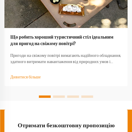
Що робить хороший туристичний стіл ідеальним
для пригод на свіжому повітрі?
Пригоди на свіжому повітрі вимагають надійного обладнання,
здатного витримати навантаження від природних умов і
забезпечити функціональність тоді, коли воно найбільше
потрібне. Якісний туристичний стіл стає основою будь-якого
Дивитися більше
успішного досвіду на природі, перетворюючи базовий
кемпінг...
Отримати безкоштовну пропозицію