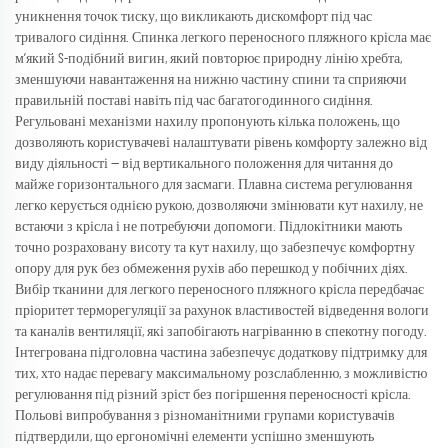
уникнення точок тиску, що викликають дискомфорт під час
тривалого сидіння. Спинка легкого переносного пляжного крісла має
м’який S-подібний вигин, який повторює природну лінію хребта,
зменшуючи навантаження на нижню частину спини та сприяючи
правильній поставі навіть під час багатогодинного сидіння.
Регульовані механізми нахилу пропонують кілька положень, що
дозволяють користувачеві налаштувати рівень комфорту залежно від
виду діяльності — від вертикального положення для читання до
майже горизонтального для засмаги. Плавна система регулювання
легко керується однією рукою, дозволяючи змінювати кут нахилу, не
встаючи з крісла і не потребуючи допомоги. Підлокітники мають
точно розраховану висоту та кут нахилу, що забезпечує комфортну
опору для рук без обмеження рухів або перешкод у побічних діях.
Вибір тканини для легкого переносного пляжного крісла передбачає
пріоритет терморегуляції за рахунок властивостей відведення вологи
та каналів вентиляції, які запобігають нагріванню в спекотну погоду.
Інтегрована підголовна частина забезпечує додаткову підтримку для
тих, хто надає перевагу максимальному розслабленню, з можливістю
регулювання під різний зріст без погіршення переносності крісла.
Польові випробування з різноманітними групами користувачів
підтвердили, що ергономічні елементи успішно зменшують