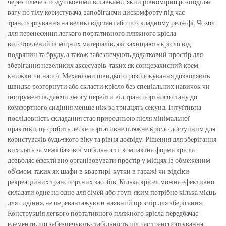
через плече з подушковими вставками, який рівномірно розподіляє
вагу по тілу користувача, запобігаючи дискомфорту під час
транспортування на великі відстані або по складному рельєфі. Чохол
для перенесення легкого портативного пляжного крісла
виготовлений із міцних матеріалів, які захищають крісло від
подряпин та бруду, а також забезпечують додатковий простір для
зберігання невеликих аксесуарів, таких як сонцезахисний крем,
книжки чи напої. Механізми швидкого розблокування дозволяють
швидко розгорнути або скласти крісло без спеціальних навичок чи
інструментів, даючи змогу перейти від транспортного стану до
комфортного сидіння менше ніж за тридцять секунд. Інтуїтивна
послідовність складання стає природньою після мінімальної
практики, що робить легке портативне пляжне крісло доступним для
користувачів будь-якого віку та рівня досвіду. Рішення для зберігання
виходять за межі базової мобільності: компактна форма крісла
дозволяє ефективно організовувати простір у місцях із обмеженим
об’ємом, таких як шафи в квартирі, кутки в гаражі чи відсіки
рекреаційних транспортних засобів. Кілька крісел можна ефективно
складати одне на одне для сімей або груп, яким потрібно кілька місць
для сидіння, не перевантажуючи наявний простір для зберігання.
Конструкція легкого портативного пляжного крісла передбачає
елементи, що забезпечують стабільність під час транспортування,