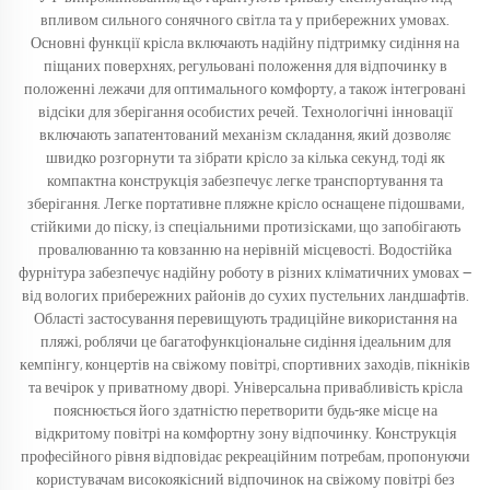
впливом сильного сонячного світла та у прибережних умовах.
Основні функції крісла включають надійну підтримку сидіння на
піщаних поверхнях, регульовані положення для відпочинку в
положенні лежачи для оптимального комфорту, а також інтегровані
відсіки для зберігання особистих речей. Технологічні інновації
включають запатентований механізм складання, який дозволяє
швидко розгорнути та зібрати крісло за кілька секунд, тоді як
компактна конструкція забезпечує легке транспортування та
зберігання. Легке портативне пляжне крісло оснащене підошвами,
стійкими до піску, із спеціальними протизісками, що запобігають
провалюванню та ковзанню на нерівній місцевості. Водостійка
фурнітура забезпечує надійну роботу в різних кліматичних умовах —
від вологих прибережних районів до сухих пустельних ландшафтів.
Області застосування перевищують традиційне використання на
пляжі, роблячи це багатофункціональне сидіння ідеальним для
кемпінгу, концертів на свіжому повітрі, спортивних заходів, пікніків
та вечірок у приватному дворі. Універсальна привабливість крісла
пояснюється його здатністю перетворити будь-яке місце на
відкритому повітрі на комфортну зону відпочинку. Конструкція
професійного рівня відповідає рекреаційним потребам, пропонуючи
користувачам високоякісний відпочинок на свіжому повітрі без