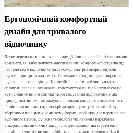
Ергономічний комфортний
дизайн для тривалого
відпочинку
Легке переносне пляжне крісло має дбайливо розроблені ергономічні
елементи, які забезпечують максимальний комфорт користувача під
час тривалого відпочинку на свіжому повітрі, використовуючи
наукові принципи анатомії та біомеханіки людини для створення
вдосконаленого сидіння. Професійні ергономічні консультанти
співпрацювали з інженерами-конструкторами, щоб оптимізувати
кути сидіння, вигин спинки та розташування підлокітників, які
природним чином підтримують найбільш комфортні положення тіла.
Глибина та ширина сидіння крісла враховують різні типи фігур,
зберігаючи при цьому компактну форму, необхідну для переносного
вуличного меблів. Сучасна технологія ущільнення передбачає
використання дихаючих матеріалів для набивки, які стратегічно
розміщені для підтримки найбільш навантажених ділянок тіла й