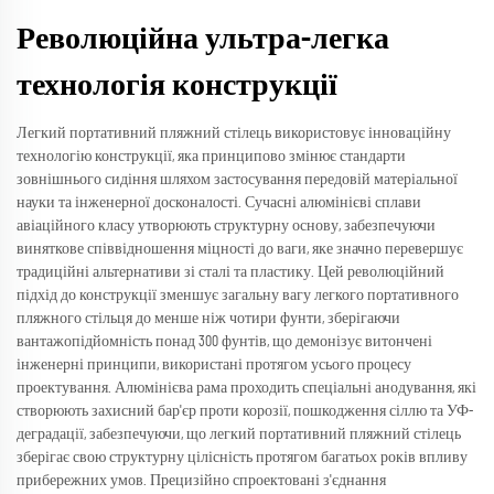
Революційна ультра-легка
технологія конструкції
Легкий портативний пляжний стілець використовує інноваційну
технологію конструкції, яка принципово змінює стандарти
зовнішнього сидіння шляхом застосування передовій матеріальної
науки та інженерної досконалості. Сучасні алюмінієві сплави
авіаційного класу утворюють структурну основу, забезпечуючи
виняткове співвідношення міцності до ваги, яке значно перевершує
традиційні альтернативи зі сталі та пластику. Цей революційний
підхід до конструкції зменшує загальну вагу легкого портативного
пляжного стільця до менше ніж чотири фунти, зберігаючи
вантажопідйомність понад 300 фунтів, що демонізує витончені
інженерні принципи, використані протягом усього процесу
проектування. Алюмінієва рама проходить спеціальні анодування, які
створюють захисний бар'єр проти корозії, пошкодження сіллю та УФ-
деградації, забезпечуючи, що легкий портативний пляжний стілець
зберігає свою структурну цілісність протягом багатьох років впливу
прибережних умов. Прецизійно спроектовані з'єднання