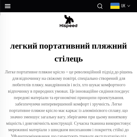
UK
легкий портативний пляжний
стілець
Легке портативне пляжне крісло — це революційний підхід до рішень
для відпочинку на свіжому повітрі, спеціально створений для
любителів пляжу, мандрівників і всіх, хто шукає комфортного
відпочинку в природних умовах. Це інноваційне сидіння поєднує
передові матеріали та ергономічні принципи проектування,
забезпечуючи неперевершений комфорт і зручність. Легке
портативне пляжне крісло має каркас із алюмінієвого сплаву, що
значно зменшує загальну вагу, зберігаючи при цьому виняткову
міцність і довговічність конструкції. Сучасна тканина використовує
мереживні матеріали з швидким висиханням і покриття, стійкі до
УФ-випромінювання, що гарантують тривалу експлуатацію під