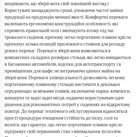
вицвівають, що зберігають свій зовнішній вигляд і
Користувачі заощаджують гроші, уникаючи частої заміни
продукції на продукцію меншої якості. Комфортні переваги
включають ергономічні конструкційні особливості, які
сприяють правильній позі і зменшують втому під час
тривалого сидіння, причому легке портативне пляжне крісло
пропонує кілька позицій прилежного стояння для розладу
різних переваг. Переваги зберігання виявляються в
компактних складних розмірах стільця, які легко вміщаються
в багажники автомобілів, відсеки для автотранспорту і в
приміщеннях для шафе, не витрачаючи цінних майна на
зберігання. Переваги універсальності дозволяють легкому
портативному пляжному стільцю вистачати в декількох
середовищах за межами пляжів, включаючи парки, кемпінги,
концерти та задні задні місця, надаючи користувачам одне
рішення для різноманітних потреб у сиденнях на відкритому
повітрі. До переваг технічного обслуговування відносяться
прості процедури очищення і стійкість до піску, солі та
вологи, що гарантує, що легке портативне пляжне крісло
підтримує свій первинний стан з мінімальним зусиллем.