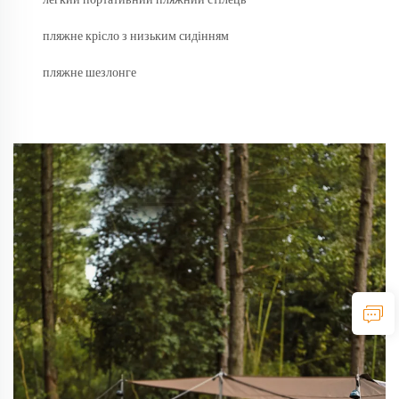
легкий портативний пляжний стілець
пляжне крісло з низьким сидінням
пляжне шезлонге