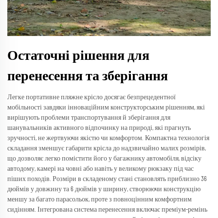
Остаточні рішення для
перенесення та зберігання
Легке портативне пляжне крісло досягає безпрецедентної
мобільності завдяки інноваційним конструкторським рішенням, які
вирішують проблеми транспортування й зберігання для
шанувальників активного відпочинку на природі, які прагнуть
зручності, не жертвуючи якістю чи комфортом. Компактна технологія
складання зменшує габарити крісла до надзвичайно малих розмірів,
що дозволяє легко помістити його у багажнику автомобіля, відсіку
автодому, камері на човні або навіть у великому рюкзаку під час
піших походів. Розміри в складеному стані становлять приблизно 36
дюймів у довжину та 6 дюймів у ширину, створюючи конструкцію
меншу за багато парасольок, проте з повноцінним комфортним
сидінням. Інтегрована система перенесення включає преміум-ремінь