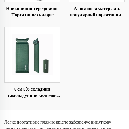
Навколишнє середовище
Алюмінієві матеріали,
Портативне складне
популярний портативний
крісло Алюмінієве крісло
складний табурет для
Пляж Похід Кемпінг
кемпінгу, носилки, ліжко з
Крісло
оксфордської тканини 300d
для дорослих
5 см D03 складний
самонадувний килимок
для кемпінгу, ущільнена
надувна матрац для сну на
свіжому повітрі, у вітальні,
парку
Легке портативне пляжне крісло забезпечує виняткову
цінність завдяки численним практичним перевагам, які