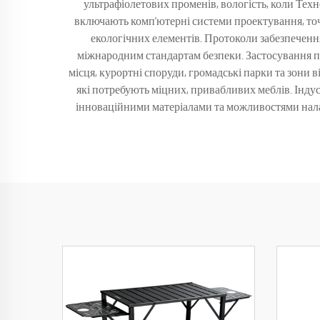
ультрафіолетових променів, вологість, коли Тех
включають комп'ютерні системи проектування, точн
екологічних елементів. Протоколи забезпечення
міжнародним стандартам безпеки. Застосування пр
місця, курортні споруди, громадські парки та зони 
які потребують міцних, привабливих меблів. Інду
інноваційними матеріалами та можливостями нала