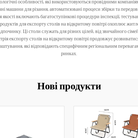
нологічні особливості, які використовуються провідними компанія
і машини для різання, автоматизовані процеси збірки та передові
 якості включають багатоступінкові процедури інспекції, тестуванн
одуктів для експорту столів на відкритому повітрі охоплює житлов
відпочинку. Ці столи служать для різних цілей, від звичайного сім
стрія експорту столів на відкритому повітрі продовжує розвивати
штування, які відповідають специфічним регіональним перевага
ринках.
Нові продукти