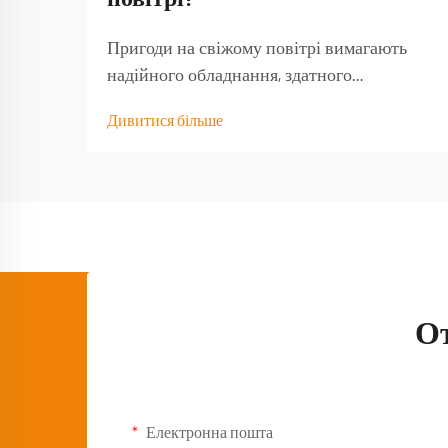
Пригоди на свіжому повітрі вимагають
надійного обладнання, здатного
витримати навантаження від природних
Дивитися більше
умов і забезпечити функціональність тоді,
коли воно найбільше потрібне. Якісний
туристичний стіл стає основою будь-якого
успішного досвіду на природі,
перетворюючи базовий кемпінг...
О
Електронна пошта