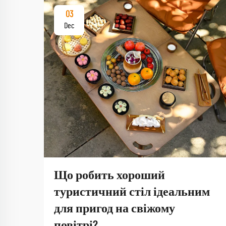
03
Dec
Що робить хороший
туристичний стіл ідеальним
для пригод на свіжому
повітрі?