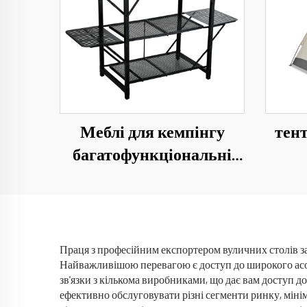
Меблі для кемпінгу
тент
багатофункціональні
складні столи для
кемпінгу подорожі
вод
складні легкі залізні
кемп
зберігання
Праця з професійним експортером вуличних столів заб
Найважливішою перевагою є доступ до широкого асорт
зв'язки з кількома виробниками, що дає вам доступ до
ефективно обслуговувати різні сегменти ринку, мінім