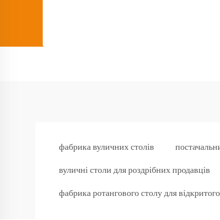
фабрика вуличних столів
постачальн
вуличні столи для роздрібних продавців
фабрика ротангового столу для відкритого