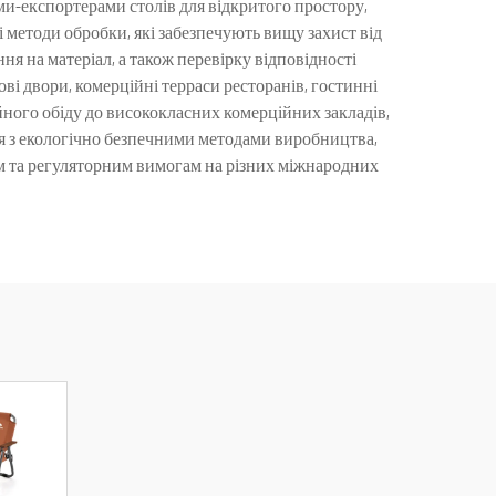
ми-експортерами столів для відкритого простору,
 методи обробки, які забезпечують вищу захист від
я на матеріал, а також перевірку відповідності
і двори, комерційні терраси ресторанів, гостинні
ейного обіду до висококласних комерційних закладів,
ся з екологічно безпечними методами виробництва,
м та регуляторним вимогам на різних міжнародних