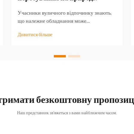
Учасники вуличного відпочинку знають,
що належне обладнання може
перетворити добру туристичну подорож
Дивитися більше
на незабутню пригоду. Серед найменш
оцінених предметів спорядження —
якісний туристичний стіл, який стає
основою для безлічі активностей на
свіжому повітрі...
тримати безкоштовну пропозиц
Наш представник зв'яжеться з вами найближчим часом.