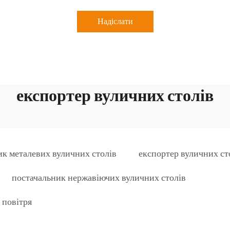
Надіслати
експортер вуличних столів
ик металевих вуличних столів
експортер вуличних ст
постачальник нержавіючих вуличних столів
 повітря