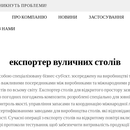
ИНИКНУТЬ ПРОБЛЕМИ!
ПРО КОМПАНІЮ
НОВИНИ
ЗАСТОСУВАННЯ
 З НАМИ
експортер вуличних столів
собою спеціалізовану бізнес-суб'єкт, зосереджену на виробництві 
ать важливими посередниками між виробниками та міжнародними ро
нтів по всьому світу. Експортер столів для відкритого простору за
 до погодних погоджень композити, розроблені спеціально для зо
контроль якості, управління запасами та координацію міжнародної 
 сертифікованими заводами для виробництва столів, які відповідаю
ті. Сучасні операції з експорту столів на відкритому повітрі вкл
ворі протоколи тестування, щоб забезпечити витривалість продукці