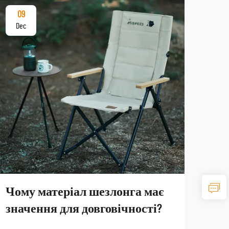
09
17
Dec
De
Чому матеріал шезлонга має
Як
значення для довговічності?
тур
по