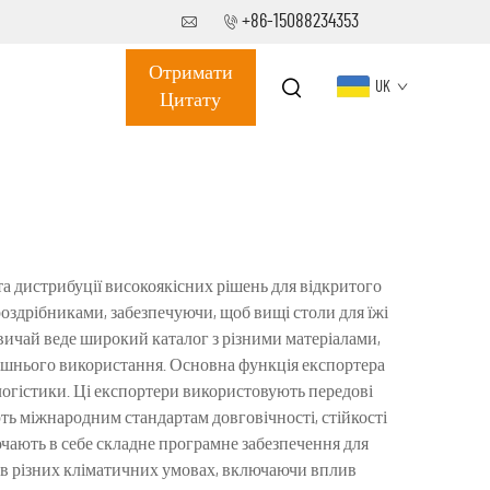
+86-15088234353
Отримати
UK
Цитату
та дистрибуції високоякісних рішень для відкритого
здрібниками, забезпечуючи, щоб вищі столи для їжі
звичай веде широкий каталог з різними матеріалами,
внішнього використання. Основна функція експортера
логістики. Ці експортери використовують передові
ть міжнародним стандартам довговічності, стійкості
ючають в себе складне програмне забезпечення для
ї в різних кліматичних умовах, включаючи вплив