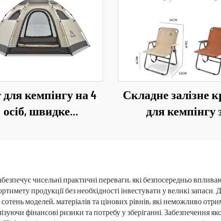
 для кемпінгу на 4
Складне залізне к
осіб, швидке
для кемпінгу 
розгортання,
багатошарової тк
онепроникний, для
600D Oxford, крісл
інгу на відкритому
пікніку на відкр
повітрі
повітрі
езпечує чисельні практичні переваги, які безпосередньо впливают
имету продукції без необхідності інвестувати у великі запаси. 
 сотень моделей, матеріалів та цінових рівнів, які неможливо отр
ізуючи фінансові ризики та потребу у зберіганні. Забезпечення як