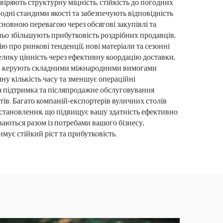
віряють структурну міцність, стійкість до погодних
одні стандими якості та забезпечують відповідність
сновною перевагою через обсягові закупівлі та
ньо збільшують прибутковість роздрібних продавців,
 про ринкові тенденції, нові матеріали та сезонні
елику цінність через ефективну коордацію доставки,
лів керують складними міжнародними вимогами
ну кількість часу та зменшує операційні
на підтримка та післяпродажне обслуговування
тів. Багато компаній-експортерів вуличних столів
встановлення, що підвищує вашу здатність ефективно
ваються разом із потребами вашого бізнесу,
ує стійкий ріст та прибутковість.