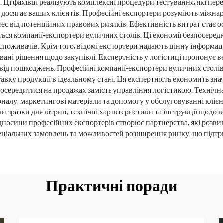
Ці фахівці реалізують комплексні процедури тестування, які пере
я досягає ваших клієнтів. Професійні експортери розуміють міжнар
ес від потенційних правових ризиків. Ефективність витрат стає о
ся компанії-експортери вуличних столів. Ці економії безпосеред
оживачів. Крім того, відомі експортери надають цінну інформацію
ні рішення щодо закупівлі. Експертність у логістиці пропонує в
 від пошкоджень. Професійні компанії-експортери вуличних сто
ку продукції в ідеальному стані. Ця експертність економить знач
зосередитися на продажах замість управління логістикою. Техніч
налу, маркетингові матеріали та допомогу у обслуговуванні клієн
зразки для вітрин, технічні характеристики та інструкції щодо 
ідносини професійних експортерів створює партнерства, які розви
еціальних замовлень та можливостей розширення ринку, що підтрим
Практичні поради