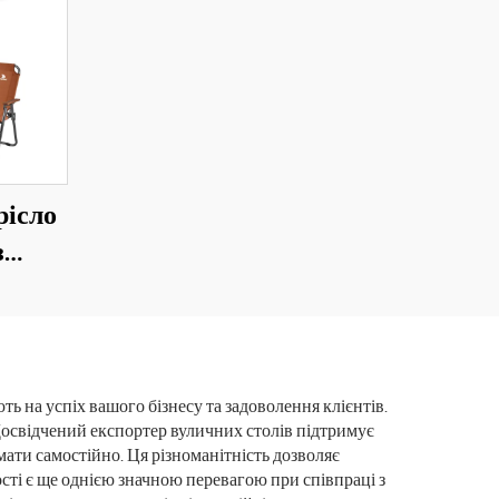
рісло
з
анини
о для
итому
ь на успіх вашого бізнесу та задоволення клієнтів.
Досвідчений експортер вуличних столів підтримує
имати самостійно. Ця різноманітність дозволяє
ості є ще однією значною перевагою при співпраці з