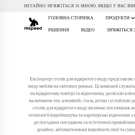
НЕГАЙНО ЗВ'ЯЖІТЬСЯ ЗІ МНОЮ, ЯКЩО У ВАС В
ГОЛОВНА СТОРІНКА
ПРОДУКТИ
РІШЕННЯ
ВІДЕО
ЗВ'ЯЖІТЬСЯ
Експортер столів для відкритого виду представляє 
виду меблів на світових ринках. Ці компанії служ
на відкритому повітрі та відпочинку досягали кліє
включаючи тек, алюміній, сталь, ротан і устойливі
столів для відкритого виду включає постачання, 
технології виробництва та партнерські відносини з
до погодних погоджень та естетичної привабливос
дизайну, автоматизовані виробничі лінії та су