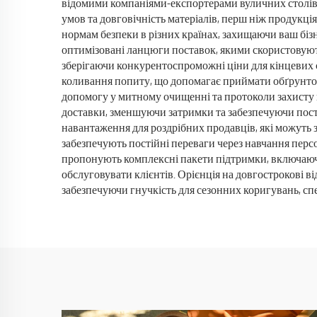
відомими компаніями-експортерами вуличних столів. 
умов та довговічність матеріалів, перш ніж продукці
нормам безпеки в різних країнах, захищаючи ваш бізн
оптимізовані ланцюги поставок, якими скористовують
зберігаючи конкурентоспроможні ціни для кінцевих сп
коливання попиту, що допомагає приймати обґрунтова
допомогу у митному очищенні та протоколи захисту
доставки, зменшуючи затримки та забезпечуючи постав
навантаження для роздрібних продавців, які можуть 
забезпечують постійні переваги через навчання персо
пропонують комплексні пакети підтримки, включаючи 
обслуговувати клієнтів. Орієнція на довгострокові в
забезпечуючи гнучкість для сезонних коригувань, сп