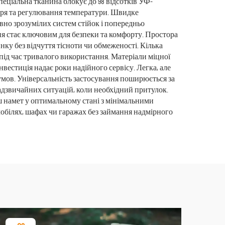
еціальна тканина блокує до 98 відсотків УФ-
ітря та регулювання температури. Швидке
вно зрозумілих систем стійок і попередньо
ня стає ключовим для безпеки та комфорту. Простора
нку без відчуття тісноти чи обмеженості. Кілька
 під час тривалого використання. Матеріали міцної
інвестиція надає роки надійного сервісу. Легка, але
 умов. Універсальність застосування поширюється за
 надзвичайних ситуацій, коли необхідний притулок.
 намет у оптимальному стані з мінімальними
мобілях, шафах чи гаражах без займання надмірного