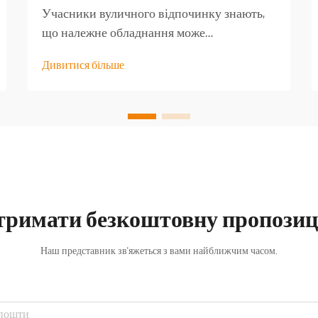
Учасники вуличного відпочинку знають,
що належне обладнання може
перетворити добру туристичну подорож
Дивитися більше
на незабутню пригоду. Серед найменш
оцінених предметів спорядження —
якісний туристичний стіл, який стає
основою для безлічі активностей на
свіжому повітрі...
тримати безкоштовну пропозиц
Наш представник зв'яжеться з вами найближчим часом.