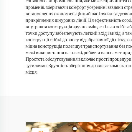
сонячного випромінювання, яке може спричинити соня
променів, зберігаючи комфорт усередині завдяки стр
встановлення економить цінний час і зусилля, дозво
прикріплених шнурових ліній. Ця ефективність особ
внутрішня конструкція зручно вміщає кілька осіб, заб
точки доступу забезпечують легкий вхід і вихід, а т
конструкції стійкі до зносу від абразивної дії піску,
міцна конструкція полегшує транспортування без пос
межі використання на пляжі, роблячи ваш намет прида
Простота обслуговування включає прості процедури 
зусиллями. Зручність зберігання дозволяє компактно
місця.