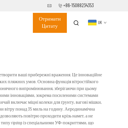
+86-15088234353
Отримати
UK
Цитату
ретворити ваші прибережні враження. Це інноваційне
тких пляжних умов. Основна функція вітростійкого
о сонячного випромінювання, зберігаючи при цьому
ічними інноваціями, зокрема посиленими системами
чай включає міцні колеки для ґрунту, вагові мішки,
и вітру понад 35 миль на годину. Аеродинамічна
 дозволяють повітрю проходити крізь намет, а не
типу ripstop із спеціальними УФ-покриттями, що