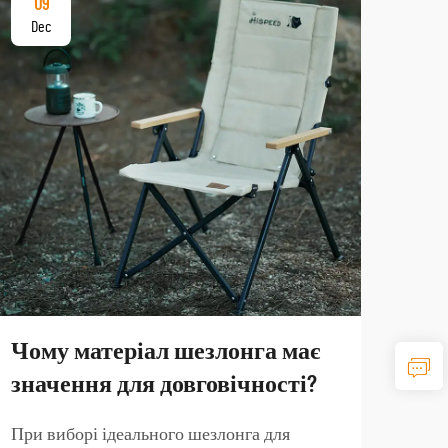
09
17
Dec
De
Чому матеріал шезлонга має
Як
значення для довговічності?
тур
по
При виборі ідеального шезлонга для