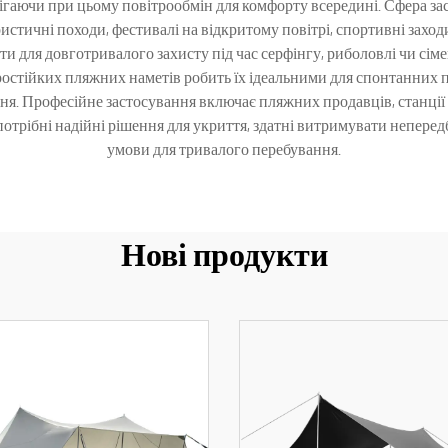
гаючи при цьому повітрообмін для комфорту всередині. Сфера за
истичні походи, фестивалі на відкритому повітрі, спортивні заходи,
и для довготривалого захисту під час серфінгу, риболовлі чи сіме
остійких пляжних наметів робить їх ідеальними для спонтанних пр
ня. Професійне застосування включає пляжних продавців, станції р
потрібні надійні рішення для укриття, здатні витримувати непере
умови для тривалого перебування.
Нові продукти