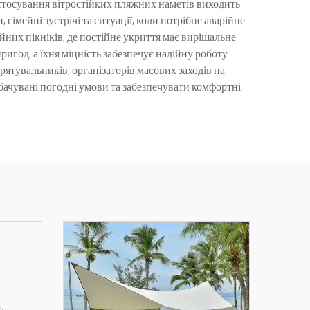
стосування вітростійких пляжних наметів виходить
 сімейні зустрічі та ситуації, коли потрібне аварійне
йних пікніків, де постійне укриття має вирішальне
игод, а їхня міцність забезпечує надійну роботу
ятувальників, організаторів масових заходів на
дбачувані погодні умови та забезпечувати комфортні