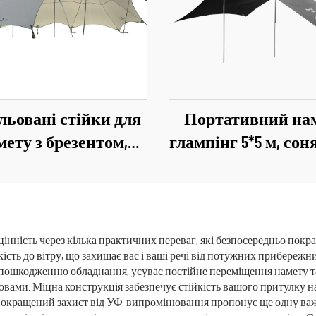
льовані стійки для
Портативний на
мету з брезентом,
глампінг 5*5 м, со
непроникний тент
захист на 3-4 особ
дощу, намет-шатер
кемпінгу, для тур
0-20 осіб, пляжний
та шукачів при
, тіньовий брезент
нність через кілька практичних переваг, які безпосередньо покр
сть до вітру, що захищає вас і ваші речі від потужних прибережн
є пошкодженню обладнання, усуває постійне переміщення намету 
овами. Міцна конструкція забезпечує стійкість вашого притулку на
 Покращений захист від УФ-випромінювання пропонує ще одну важ