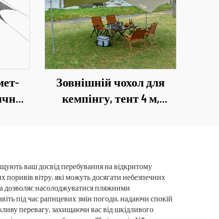
мет-
Зовнішній чохол для
нячний
кемпінгу, тент 4 м,
и для
великий, 420D оксфорд,
истів
водонепроникний,
год
складний, дощовий
намет із сталевими
ащують ваш досвід перебування на відкритому
их поривів вітру, які можуть досягати небезпечних
стійками
та дозволяє насолоджуватися пляжними
віть під час рапнцевих змін погоди, надаючи спокій
ливу перевагу, захищаючи вас від шкідливого