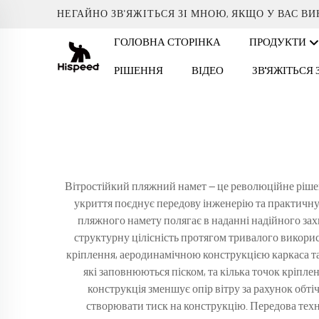
НЕГАЙНО ЗВ'ЯЖІТЬСЯ ЗІ МНОЮ, ЯКЩО У ВАС В
ГОЛОВНА СТОРІНКА
ПРОДУКТИ
РІШЕННЯ
ВІДЕО
ЗВ'ЯЖІТЬСЯ
Вітростійкий пляжний намет — це революційне рішен
укриття поєднує передову інженерію та практичну
пляжного намету полягає в наданні надійного зах
структурну цілісність протягом тривалого викори
кріплення, аеродинамічною конструкцією каркаса та
які заповнюються піском, та кілька точок кріп
конструкція зменшує опір вітру за рахунок обті
створювати тиск на конструкцію. Передова техн