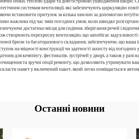
чні опіки, теплові удари та довгострокові ушкодження шкіри. Сп
атегічним системам вентиляції, які забезпечують циркуляцію пов
ляючи встановити притулок за кілька хвилин за допомогою інтуїти
ливо важлива під час змін погодних умов, коли швидке розгортан
езпечуючи достатньо місця для сидіння, зберігання речей і відпочи
акож створюють перехресну вентиляцію, що запобігає задухливості
 солоної бризи та багаторазового складання, забезпечуючи, що ваша 
тупок на міцності конструкції чи здатності захисту від погодних
тним для кемпінгу, фестивалів, зустрічей у дворі, а також у разі
очищення та зручні опції ремонту, що дозволяють утримувати ваш
 скласти намет у включений пакет, який легко поміщається в авто
Останні новини