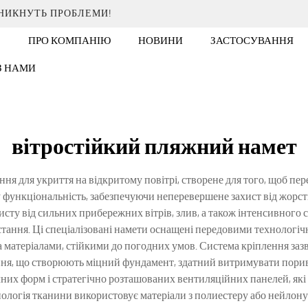
ИНИКНУТЬ ПРОБЛЕМИ!
ПРО КОМПАНІЮ
НОВИНИ
ЗАСТОСУВАННЯ
 З НАМИ
вітростійкий пляжний намет
ня для укриття на відкритому повітрі, створене для того, щоб пе
 функціональність, забезпечуючи неперевершене захист від жорс
исту від сильних прибережних вітрів, злив, а також інтенсивног
стання. Ці спеціалізовані намети оснащені передовими технолог
 матеріалами, стійкими до погодних умов. Система кріплення зазви
лення, що створюють міцний фундамент, здатний витримувати порив
чних форм і стратегічно розташованих вентиляційних панелей, які
ологія тканини використовує матеріали з полиестеру або нейлону 