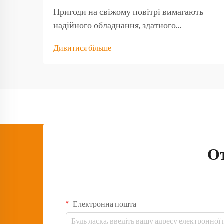
Пригоди на свіжому повітрі вимагають
надійного обладнання, здатного
витримати навантаження від природних
Дивитися більше
умов і забезпечити функціональність тоді,
коли воно найбільше потрібне. Якісний
туристичний стіл стає основою будь-якого
успішного досвіду на природі,
перетворюючи базовий кемпінг...
О
Електронна пошта