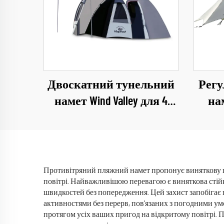
Двоскатний тунельний
Регу
намет Wind Valley для 4
на
осіб, ультралегкий
водо
водонепроникний намет
для 
для глемпінгу
на 1
тент
Противітряний пляжний намет пропонує виняткову ці
повітрі. Найважливішою перевагою є виняткова стійкі
швидкостей без попередження. Цей захист запобіга
активностями без перерв, пов'язаних з погодними ум
протягом усіх ваших пригод на відкритому повітрі.