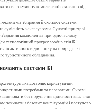
нструкція дозволяє безліч варіантів
тувати свою кухонну комплектацію залежно від
их механізмів збирання й охоплює системи
та сумісність з аксесуарами. Сучасні пристрої
е з’єднання компонентів при одночасному
ей технологічний прогрес зробив стіл IGT
лів активного відпочинку на природі, які
ого туристичного обладнання.
начають системи IGT
архітектура, яка дозволяє користувачам
конкретними потребами та перевагами. Окремі
 замінювати без порушення цілісності загальної
там починати з базових конфігурацій і поступово