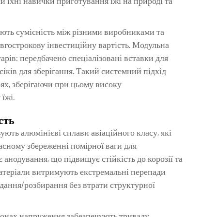
и їхні навички приготування їжі на природі та
ють сумісність між різними виробниками та
вгострокову інвестиційну вартість. Модульна
арів: передбачено спеціалізовані вставки для
сіків для зберігання. Такий системний підхід
оях, зберігаючи при цьому високу
їжі.
сть
ують алюмінієві сплави авіаційного класу, які
асному збереженні помірної ваги для
анодування, що підвищує стійкість до корозії та
матеріали витримують екстремальні перепади
адання/розбирання без втрати структурної
зонах напруження забезпечують тривалу