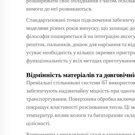
розширювати своє обладнання з часом, оскільк
вимоги до неї розвиваються.
Стандартизовані точки підключення забезпечу
моделями різних років випуску, що захищає до
філософія поширюється й на інтеграцію аксесу
решіток, пальників, дошок для нарізання та від
усуває необхідність у кількох окремих пристр
функціональність у всіх методах приготування 
Відмінність матеріалів та довговічні
Преміальні стільникові системи IGT використов
забезпечують надзвичайну міцність при одноч
транспортування. Поверхнева обробка включає 
покращує властивості розсіювання тепла. Ці 
температур, вплив вологи та багаторазове скл
цілісності.
Компоненти з нержавіючої сталі в критичних 