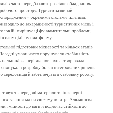
ходів часто передбачають розсіяне обладнання,
 робочого простору. Туристи зазвичай
спорядження — окремими столами, плитами,
ризводило до захаращеності туристичних місць і
толов IGT вирішує ці фундаментальні проблеми,
 в одну цілісну платформу.
тельної підготовки місцевості та кількох етапів
. Погодні умови часто порушували стабільність
ь пальників, а нерівна поверхня створювала
 спонукали розробку більш інтегрованих рішень,
о середовища й забезпечувати стабільну роботу.
истовують передові матеріали та інженерні
иготування їжі на свіжому повітрі. Алюмінієва
ня міцності до ваги й водночас стійкість до