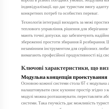
корозії в різних погодних умовах. Модульна ко
індивідуалізації, що дає туристам змогу адап
конкретних потреб та особистих переваг.
Технологія інтеграції виходить за межі прост
теплового управління, рішення для зберігання 
мають точні допуски, що забезпечують надійн
збереженні простоти збирання й розбирання. Ц
незамінним інструментом для серйозних любите
вимагають професійної продуктивності від св
Ключові характеристики, що виз
Модульна концепція проектування
Основою кожної системи стола IGT є модульна 
налаштовувати своє кухонне простір згідно з 
модулі можна розташовувати, переставляти або
системи. Така гнучкість дає можливість турис