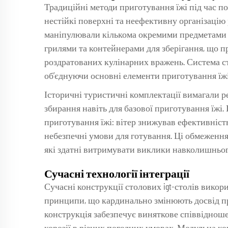
Традиційні методи приготування їжі під час по
нестійкі поверхні та неефективну організацію
маніпулювали кількома окремими предметами 
грилями та контейнерами для зберігання, що п
роздратованих кулінарних вражень. Система с
об’єднуючи основні елементи приготування їжі
Історичні туристичні комплектації вимагали ре
збирання навіть для базової приготування їжі
приготування їжі: вітер знижував ефективніст
небезпечні умови для готування. Ці обмеження
які здатні витримувати виклики навколишньог
Сучасні технології інтеграції
Сучасні конструкції столових igt-столів викор
принципи, що кардинально змінюють досвід пр
конструкція забезпечує виняткове співвідношен