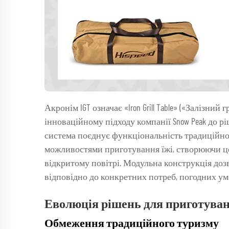
Акронім IGT означає «Iron Grill Table» («Залізни
інноваційному підходу компанії Snow Peak до р
система поєднує функціональність традиційн
можливостями приготування їжі, створюючи це
відкритому повітрі. Модульна конструкція до
відповідно до конкретних потреб, погодних умо
Еволюція рішень для приготуванн
Обмеження традиційного туризму