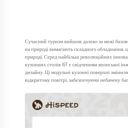
Сучасний туризм вийшов далеко за межі базов
на природі вимагають складного обладнання, щ
природі. Серед найбільш революційних іннова
кухонних столів IGT є свідченням японської і
дизайну. Ці модульні кухонні поверхні змінили
відкритому повітрі, забезпечуючи небачену баг