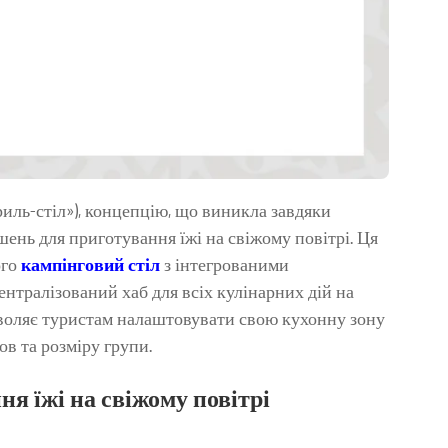
й гриль-стіл»), концепцію, що виникла завдяки
ішень для приготування їжі на свіжому повітрі. Ця
ого
кампінговий стіл
з інтегрованими
нтралізований хаб для всіх кулінарних дій на
зволяє туристам налаштовувати свою кухонну зону
в та розміру групи.
я їжі на свіжому повітрі