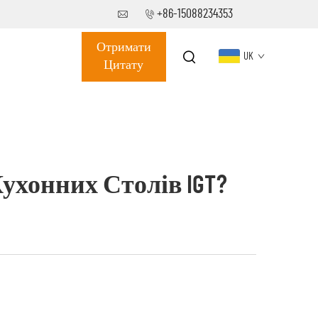
+86-15088234353
Отримати
UK
Цитату
хонних Столів IGT?