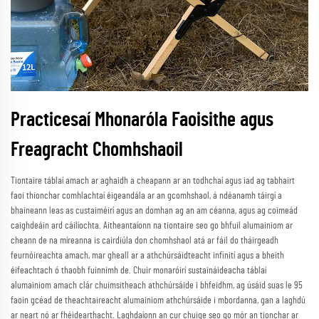
Practicesaí Mhonaróla Faoisithe agus
Freagracht Chomhshaoil
Tiontaire táblaí amach ar aghaidh a cheapann ar an todhchaí agus iad ag tabhairt
faoi thionchar comhlachtaí éigeandála ar an gcomhshaol, á ndéanamh táirgí a
bhaineann leas as custaiméirí agus an domhan ag an am céanna, agus ag coimeád
caighdeáin ard cáilíochta. Aitheantaíonn na tiontaire seo go bhfuil alumainiom ar
cheann de na míreanna is cairdiúla don chomhshaol atá ar fáil do tháirgeadh
feurnóireachta amach, mar gheall ar a athchúrsáidteacht infinití agus a bheith
éifeachtach ó thaobh fuinnimh de. Chuir monaróirí sustaináideacha táblaí
alumainiom amach clár chuimsitheach athchúrsáide i bhfeidhm, ag úsáid suas le 95
faoin gcéad de theachtaireacht alumainiom athchúrsáide i mbordanna, gan a laghdú
ar neart nó ar fhéidearthacht. Laghdaíonn an cur chuige seo go mór an tionchar ar