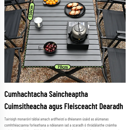
Cumhachtacha Saincheaptha
Cuimsitheacha agus Fleisceacht Dearadh
Tairisigh monaróirí táblaí amach ardfheistí a dhéanann úsáid as alúmanas
comhthéacsanna forleathana a ndéanann iad a scaradh ó thrádálaithe cnámha