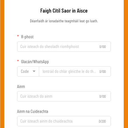
Faigh Cítíl Saor in Aisce
Déanfaidh ár ionadaithe teagmháil leat go luath.
R-phost
0/100
Glacán/WhatsApp
Code
0/100
Ainm
0/100
Ainm na Cuideachta
0/200