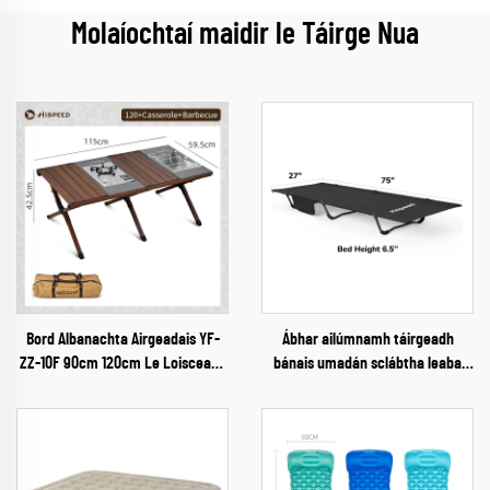
Molaíochtaí maidir le Táirge Nua
Bord Albanachta Airgeadais YF-
Ábhar ailúmnamh táirgeadh
ZZ-10F 90cm 120cm Le Loisceann
bánais umadán sclábtha leaba
agus Grill
campaíochta leabaithe 300d
oxford leaba leapa do dhaoine
fásta