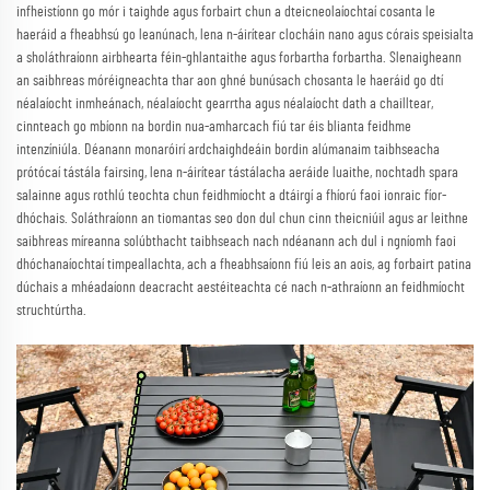
infheistíonn go mór i taighde agus forbairt chun a dteicneolaíochtaí cosanta le
haeráid a fheabhsú go leanúnach, lena n-áirítear clocháin nano agus córais speisialta
a sholáthraíonn airbhearta féin-ghlantaithe agus forbartha forbartha. Slenaigheann
an saibhreas móréigneachta thar aon ghné bunúsach chosanta le haeráid go dtí
néalaíocht inmheánach, néalaíocht gearrtha agus néalaíocht dath a chailltear,
cinnteach go mbíonn na bordin nua-amharcach fiú tar éis blianta feidhme
intenzíniúla. Déanann monaróirí ardchaighdeáin bordin alúmanaim taibhseacha
prótócaí tástála fairsing, lena n-áirítear tástálacha aeráide luaithe, nochtadh spara
salainne agus rothlú teochta chun feidhmíocht a dtáirgí a fhíorú faoi ionraic fíor-
dhóchais. Soláthraíonn an tiomantas seo don dul chun cinn theicniúil agus ar leithne
saibhreas míreanna solúbthacht taibhseach nach ndéanann ach dul i ngníomh faoi
dhóchanaíochtaí timpeallachta, ach a fheabhsaíonn fiú leis an aois, ag forbairt patina
dúchais a mhéadaíonn deacracht aestéiteachta cé nach n-athraíonn an feidhmíocht
struchtúrtha.