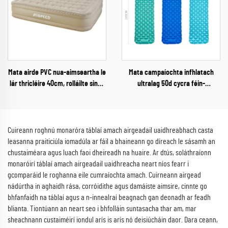
Mata airde PVC nua-aimseartha le
Mata campaíochta infhlatach
lár thricléire 40cm, rolláilte singil
ultralag 50d cycra féin-
nó dhúbailt le haghaidh úsáide
fhlúthraithe le bolgán, leaba aeir
taobh amuigh, seomra codlata nó
rolláilte le haghaidh eachtraí
úsáid pháirc
taobh amuigh
Cuireann roghnú monaróra táblaí amach airgeadail uaidhreabhach casta
leasanna praiticiúla iomadúla ar fáil a bhaineann go díreach le sásamh an
chustaiméara agus luach faoi dheireadh na huaire. Ar dtús, soláthraíonn
monaróirí táblaí amach airgeadail uaidhreacha neart níos fearr i
gcomparáid le roghanna eile cumraíochta amach. Cuirneann airgead
nádúrtha in aghaidh rása, corróidithe agus damáiste aimsire, cinnte go
bhfanfaidh na táblaí agus a n-innealraí beagnach gan deonadh ar feadh
blianta. Tiontúann an neart seo i bhfolláin suntasacha thar am, mar
sheachnann custaiméirí iondul arís is arís nó deisiúcháin daor. Dara ceann,