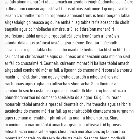
soláthraíonn monaróirí táblaí amach airgeadail réitigh éadomhaí ach láidre
a dhéanann cuimsiú agus stóráil theasúil níos éadroime. I gcomparáid le
iarann cruthaithe trom nó roghanna adhmaid trom, is féidir bogadh táblaí
airgeadaigh go héasca ag duine amháin, ag tabhairt fleisceacht do shoilt
éagsúla agus coinníollacha aimsire. tríú, soláthraíonn monaróirí
proifisiúnta táblaí amach airgeadail cáilíocht leanúnach trí phróisis
stándardála agus prótócaí tástála géarchéime. Déantar iniúchadh
cúramach ar gach tábla chun cinntiú maidir le héifeachtacht struchtúrtha,
cáilíocht an chríochnaithe agus cruinneas an dheachúin sula mbíonn siad
ar fáil do chustaiméirí. Ceathair, cuireann monaróirí bailíste táblaí amach
airgeadail comhordú mór ar fáil, a ligeann do chustaiméirí sonraí a shonrú
maidir le méid, dathanna agus gnéithe dearadh a mheaitriú leis na
riachtanais agus roghanna áilleachais shonracha. Snaidhmtear an
comhordú seo le custaiméirí gnó a d'fhéadfadh bheith ag teastáil acu ó
bhunchomharthaí nó comhshó speisialta do a ngnó. Cúigiú, cuireann
monaróirí táblaí amach airgeadail deontais chuimsitheacha agus seirbhísí
tacaíochta do chustaiméirí ar fáil, ag tabhairt dóibh cinnteacht sa turgnamh
agus rochtain ar chabhair phroifisiúnta nuair a bheidh orthu. Sían,
mainníonn monaróirí táblaí amach airgeadail baillteasa tríd bpróisis
éifeachtacha monaraithe agus cheannach mórbharcán, ag tabhairt na
mbuntáistí costais go díreach do chustaiméirí. Seachtú, bíonn modhailí