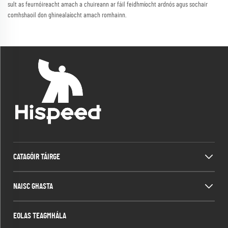
sult as feurnóireacht amach a chuireann ar fáil feidhmíocht ardnós agus sochair
comhshaoil don ghinealaíocht amach romhainn.
CATAGÓIR TÁIRGE
NAISC GHASTA
EOLAS TEAGMHÁLA