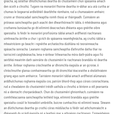
gnácha, ag soláthar dhlúthchumas deartha do chustaiméirí chun spásanna amach
den scoth a chruthú. Tugann na monaróirí fhoirne deartha in-ábhar acu atá curtha ar
chumas le bogearraí ardleibhéil dearbhthe ríomhaire, rud a chumasaíonn amhairc
cruinn ar thionscadail saincheaptha roimh thosú ar tháirgeadh. Cuimsíonn an
próiseas saincheaptha gach asacht den dhearthóireacht tábla, ó mhéideanna agus
cruthanna bunúsacha go dtí eilimintí deacrachais dhéanta agus gnéithe oibre
speisialta. Is féidir le monaróirí proifisiúnta táblaí amach ardfheistí riachtanais
uimhreacha áirithe a chur i gcrích do spásanna neamhghnácha, ag cruthú táblaí a
mheaitrícíonn go beacht i ngnéithe archatíochta dúshlána nó teorainneacha
spásacha sonracha. Leanann roghanna saincheaptha d’athruithe datha thar na
tairiscintí caighdeánacha, lena n-áirítear lithearnacha móra dath-púdra agus fiú
seirbhísí meaitrím dath sainráite do chustaiméirí le riachtanais brandála nó deartha
áirithe. Áirítear roghanna críochnaithe ar dhromchla éagsúla ar an gcroise, ó
chríochnuithe glansa comhaimseartha go dtí dromchlaí téacsraithe a sholáthraíonn
griang agus suim amhairce. Tairisíonn monaróirí táblaí amach ardfheistí alúmanais
arddhulchumas roghanna éagsúla cos, patrúin bhord-thop agus córais coisriachtana,
rud a cheadaíonn do chustaiméirí tréidh uathúla a chruthú a léiríonn a stíl pearsanta
nó a identacht chorparáideach. Chun do chustaiméirí ghniomhach, cuimsíonn na
comhthéacsanna saincheaptha leithéid loga, eilimintí brandála agus gnéithe
speisialta cosúil le hionadóirí umbréille, buicne cumhachta nó eilimintí teasa. Síneann
an dlúthchumas deartha go cruthú córas módúlacha is féidir iad athchumraíocht a
dhéanamh do ocáidí éagsúla nó a leathnú mar a athraíonn riachtanais. Coimeádaíonn