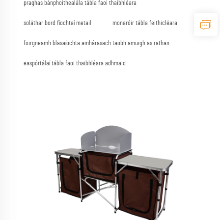
praghas bánphoithealála tábla faoi thaibhléara
soláthar bord fíochtaí metail
monaróir tábla feithicléara
foirgneamh blasaíochta amhárasach taobh amuigh as rathan
easpórtálaí tábla faoi thaibhléara adhmaid