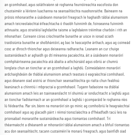
an gcomhshaol, agus soláthraíonn sé roghanna feurnóireachta eacofosta don
chustaiméir a léiríonn luachanna na seansailtíochta nuashonraithe. Baineann na
próisis mhonaraithe a úsáideann monaróirí freagrach le haghaidh táblaí alumainiom
amach teicneolaíochtaí éifeachtacha ó thaobh fuinnimh de, foinseanna fuinnimh
athnuaite, agus straitéisí laghdaithe taisme a laghdaíonn tréimhse charbón i rith an
mhonathair. Cuireann córas críochnaithe bunaithe ar uisce in ionad sciath
traidisiúnta bunaithe ar sholbhántóirí, ag bac le hascaipthe árthach, agus ag coimeád
cosc ar dhroch-thionchar agus deiseanna radharacha. Leanann an cur chuige
sustaináideach ar aghaidh go dtí míreanna pacaíochta, áit a úsáideann monaróirí
comhpháirteanna pacaíochta atá ábalta a athchúrsáid agus oibriú ar chumrú
longlata chun an tionchar ar an gcomhshaol a laghdú. Coimeádaíonn monaróirí
ardchaighdeáin de tháblaí alumainiom amach teastais ó eagraíochtaí comhshaoil,
agus déanann siad aistriú ar thionchair seansailtíochta go rialta chun feabhsú
leanúnach a chinntiú i mbpractaí a gcomhshaoil. Tugann fadaoisne na dtáblaí
alumainiom amach leis an tsainseanslacht trí shuimiú ar ionduchtacht a laghdú agus
an tionchar fadtéarmach ar an gcomhshaol a laghdú i gcomparáid le roghanna níos
lú féideartha. Mar sin, bíonn na monaróirí sin go minic ag comhoibriú le heagraíochtaí
comhshaoil agus ag glacadh páirt i réimsí tionsclaíochta a d’fhéadfadh tacú leis na
prionsabail monaraithe sustaináideacha agus tiomantas comhshaoil. Trí
théarmaíocht a dhéanamh ar mhonaróirí táblaí alumainiom amach a bhfuil tiomantas
acu don seansailtíocht, tacann custaiméirí le monarú freagrach, agus bainfidh siad