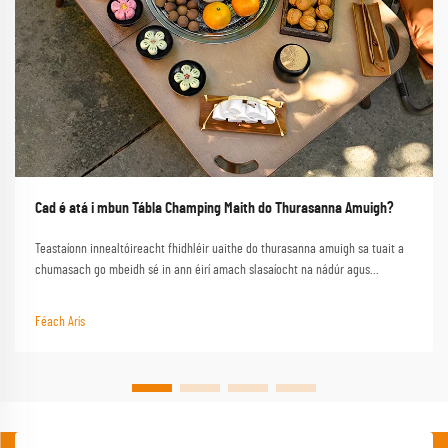
Cad é atá i mbun Tábla Champing Maith do Thurasanna Amuigh?
Teastaíonn innealtóireacht fhidhléir uaithe do thurasanna amuigh sa tuait a
chumasach go mbeidh sé in ann éirí amach slasaíocht na nádúr agus
feidhmniúlacht a sholáthar nuair a bheidh ort go háirithe. Seo é an
tábhairneoir lárnach atá ag tábla cáilíochta ar aon eispéireas amuigh sa
Féach Arís
tuait rathúil, a thiontú trádála simplí i...