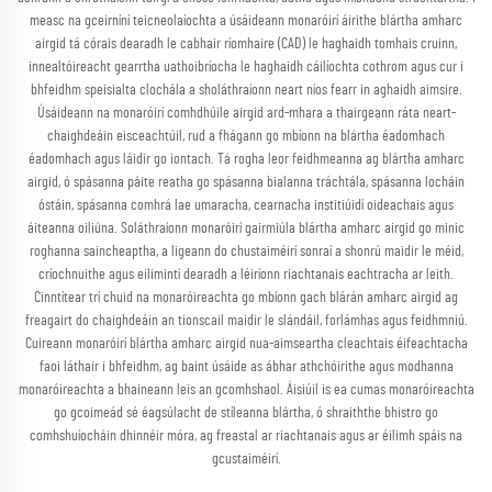
measc na gceirníní teicneolaíochta a úsáideann monaróirí áirithe blártha amharc
airgid tá córais dearadh le cabhair ríomhaire (CAD) le haghaidh tomhais cruinn,
innealtóireacht gearrtha uathoibríocha le haghaidh cáilíochta cothrom agus cur i
bhfeidhm speisialta clochála a sholáthraíonn neart níos fearr in aghaidh aimsire.
Úsáideann na monaróirí comhdhúile airgid ard-mhara a thairgeann ráta neart-
chaighdeáin eisceachtúil, rud a fhágann go mbíonn na blártha éadomhach
éadomhach agus láidir go iontach. Tá rogha leor feidhmeanna ag blártha amharc
airgid, ó spásanna páite reatha go spásanna bialanna tráchtála, spásanna locháin
óstáin, spásanna comhrá lae umaracha, cearnacha institiúidí oideachais agus
áiteanna oiliúna. Soláthraíonn monaróirí gairmiúla blártha amharc airgid go minic
roghanna saincheaptha, a ligeann do chustaiméirí sonraí a shonrú maidir le méid,
críochnuithe agus eilimintí dearadh a léiríonn riachtanais eachtracha ar leith.
Cinntítear trí chuid na monaróireachta go mbíonn gach blárán amharc airgid ag
freagairt do chaighdeáin an tionscail maidir le slándáil, forlámhas agus feidhmniú.
Cuireann monaróirí blártha amharc airgid nua-aimseartha cleachtais éifeachtacha
faoi láthair i bhfeidhm, ag baint úsáide as ábhar athchóirithe agus modhanna
monaróireachta a bhaineann leis an gcomhshaol. Áisiúil is ea cumas monaróireachta
go gcoimeád sé éagsúlacht de stíleanna blártha, ó shraiththe bhistro go
comhshuíocháin dhinnéir móra, ag freastal ar riachtanais agus ar éilimh spáis na
gcustaiméirí.