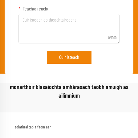
Teachtaireacht
0/1000
Cuir isteach
monarthóir blasaíochta amhárasach taobh amuigh as
ailimnium
soláthraí tábla faoin aer