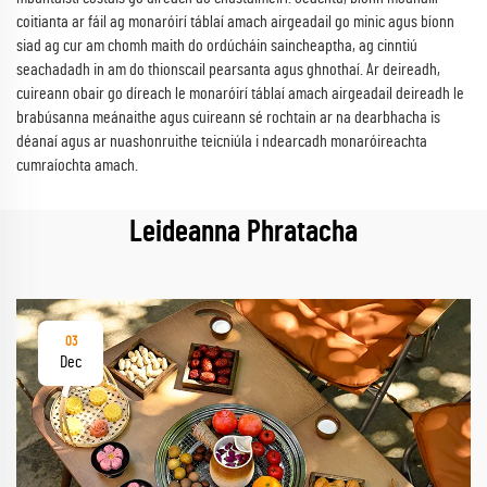
coitianta ar fáil ag monaróirí táblaí amach airgeadail go minic agus bíonn
siad ag cur am chomh maith do ordúcháin saincheaptha, ag cinntiú
seachadadh in am do thionscail pearsanta agus ghnothaí. Ar deireadh,
cuireann obair go díreach le monaróirí táblaí amach airgeadail deireadh le
brabúsanna meánaithe agus cuireann sé rochtain ar na dearbhacha is
déanaí agus ar nuashonruithe teicniúla i ndearcadh monaróireachta
cumraíochta amach.
Leideanna Phratacha
03
Dec