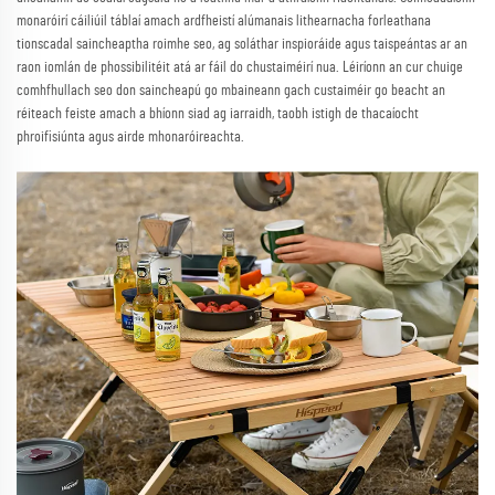
monaróirí cáiliúil táblaí amach ardfheistí alúmanais lithearnacha forleathana
tionscadal saincheaptha roimhe seo, ag soláthar inspioráide agus taispeántas ar an
raon iomlán de phossibilitéit atá ar fáil do chustaiméirí nua. Léiríonn an cur chuige
comhfhullach seo don saincheapú go mbaineann gach custaiméir go beacht an
réiteach feiste amach a bhíonn siad ag iarraidh, taobh istigh de thacaíocht
phroifisiúnta agus airde mhonaróireachta.