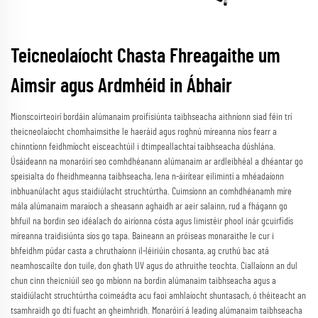
Teicneolaíocht Chasta Fhreagaithe um
Aimsir agus Ardmhéid in Ábhair
Mionscoirteoirí bordáin alúmanaim proifisiúnta taibhseacha aithníonn siad féin trí
theicneolaíocht chomhaimsithe le haeráid agus roghnú míreanna níos fearr a
chinntíonn feidhmíocht eisceachtúil i dtimpeallachtaí taibhseacha dúshlána.
Úsáideann na monaróirí seo comhdhéanann alúmanaim ar ardleibhéal a dhéantar go
speisialta do fheidhmeanna taibhseacha, lena n-áirítear eilimintí a mhéadaíonn
inbhuanúlacht agus staidiúlacht struchtúrtha. Cuimsíonn an comhdhéanamh míre
mála alúmanaim maraíoch a sheasann aghaidh ar aeir salainn, rud a fhágann go
bhfuil na bordin seo idéalach do airíonna cósta agus limistéir phool inár gcuirfidís
míreanna traidisiúnta síos go tapa. Baineann an próiseas monaraithe le cur i
bhfeidhm púdar casta a chruthaíonn il-léiriúin chosanta, ag cruthú bac atá
neamhoscailte don tuile, don ghath UV agus do athruithe teochta. Ciallaíonn an dul
chun cinn theicniúil seo go mbíonn na bordin alúmanaim taibhseacha agus a
staidiúlacht struchtúrtha coimeádta acu faoi amhlaíocht shuntasach, ó théiteacht an
tsamhraidh go dtí fuacht an gheimhridh. Monaróirí á leading alúmanaim taibhseacha