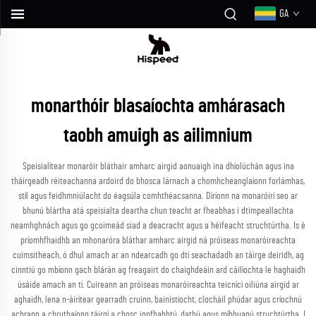
GA
monarthóir blasaíochta amhárasach
taobh amuigh as ailimnium
Speisialítear monaróir bláthair amharc airgid aonuaigh ina dhíolúchán agus ina
tháirgeadh réiteachanna ardoird do bhosca lárnach a chomhcheanglaíonn forlámhas,
stíl agus feidhmniúlacht do éagsúla comhthéacsanna. Díríonn na monaróirí seo ar
bhunú blártha atá speisialta deartha chun teacht ar fheabhas i dtimpeallachta
neamhghnách agus go gcoimeád siad a deacracht agus a héifeacht struchtúrtha. Is é
príomhfhaidhb an mhonaróra bláthar amharc airgid ná próiseas monaróireachta
cuimsitheach, ó dhul amach ar an ndearcadh go dtí seachadadh an táirge deiridh, ag
cinntiú go mbíonn gach blárán ag freagairt do chaighdeáin ard cáilíochta le haghaidh
úsáide amach an tí. Cuireann an próiseas monaróireachta teicnící oiliúna airgid ar
aghaidh, lena n-áirítear gearradh cruinn, bainistíocht, clocháil phúdar agus críochnú
achrann a chruthaíonn táirgí a chosc ionfhabhtú, dathú agus míbhuanú struchtúrtha. I