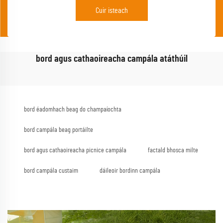
Cuir isteach
bord agus cathaoireacha campála atáthúil
bord éadomhach beag do champaíochta
bord campála beag portáilte
bord agus cathaoireacha picnice campála
factald bhosca milte
bord campála custaim
dáileoir bordinn campála