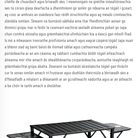
chéille de chuardach agus briseadh síos. I meamongain na gnéithe innealtóireachta
seo tá córais glasa dearfacha a dheimhníonn go soiléir go ndearna an tógáil i gceart,
ag cosc ar amhrais an úsáideora faoi réidh struchtúrtha agus ag méadú cinnteachta
slándála iomláin. Síneann na buntáistí sábhála ama thar fheidhmchláir aonair go
dinimicí grúpa, mar is féidir le ceannairí eachtraí seoladh áiteanna pobail go tapa
chun comhrá sóisialta agus gníomhaíochtaí ullmhúcháin bia a éascú gan mhoill fhad.
Is mó a mheasann treoraithe proifisiúnta amach agus eagraí cáipéisí tógáil tapa nuair
a bhíonn siad ag baint báistí de iliomad táblaí agus cathaoireacha campála
portáideacha ar an am céanna, ag tabhairt cumhachta dóibh tógáil éifeachtach
áiteanna mór ithe amach do shealbhánacha corparáideacha, aontuithe teaghlaigh nó
gníomhaíochtaí grúpa ábalta. Déanann na buntáistí síceolaíocha tógáil gan thrácht
cur le sonas iomlán amach trí frustarat agus dúshláin theicniúla a bhriseadh síos a
d’fhéadfadh a mhalairt a dhéanamh ar an gcroítheacht nádúrtha agus ar an áilleacht
a ba chóir le taithí amach a sholáthar.