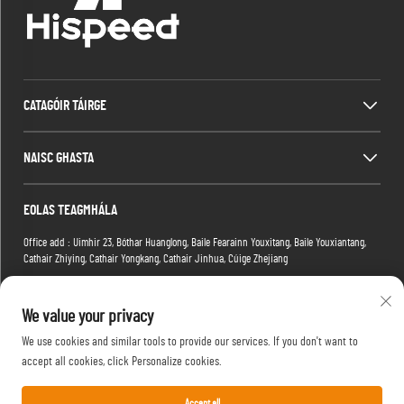
CATAGÓIR TÁIRGE
NAISC GHASTA
EOLAS TEAGMHÁLA
Office add : Uimhir 23, Bóthar Huanglong, Baile Fearainn Youxitang, Baile Youxiantang,
Cathair Zhiying, Cathair Yongkang, Cathair Jinhua, Cúige Zhejiang
Factory add : Fógair 2, Páirc Eachtrachaíochta Xiaoman, Nóm. 1 Bóthar Tianma an
Ceathrú, Distrích Hongshan, Cathair Wuhan, Cúige Hubei, na hÉireann
We value your privacy
Ríomhphost:
[email protected]
We use cookies and similar tools to provide our services. If you don't want to
Tel:
+86-15088234353
accept all cookies, click Personalize cookies.
Accept all