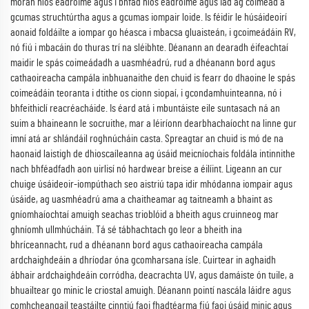
mórán níos éadroime agus i bhfad níos éadroime agus iad ag coimeád a
gcumas struchtúrtha agus a gcumas iompair loide. Is féidir le húsáideoirí
aonaid foldáilte a iompar go héasca i mbacsa gluaisteán, i gcoimeádáin RV,
nó fiú i mbacáin do thuras trí na sléibhte. Déanann an dearadh éifeachtaí
maidir le spás coimeádadh a uasmhéadrú, rud a dhéanann bord agus
cathaoireacha campála inbhuanaithe den chuid is fearr do dhaoine le spás
coimeádáin teoranta i dtithe os cionn siopaí, i gcondamhuinteanna, nó i
bhfeithiclí reacréacháide. Is éard atá i mbuntáiste eile suntasach ná an
suim a bhaineann le socruithe, mar a léiríonn dearbhachaíocht na linne gur
imní atá ar shlándáil roghnúcháin casta. Spreagtar an chuid is mó de na
haonaid laistigh de dhioscaíleanna ag úsáid meicníochais foldála intinnithe
nach bhféadfadh aon uirlisí nó hardwear breise a éilíint. Ligeann an cur
chuige úsáideoir-iompúthach seo aistriú tapa idir mhódanna iompair agus
úsáide, ag uasmhéadrú ama a chaitheamar ag taitneamh a bhaint as
gníomhaíochtaí amuigh seachas trioblóid a bheith agus cruinneog mar
ghníomh ullmhúcháin. Tá sé tábhachtach go leor a bheith ina
bhríceannacht, rud a dhéanann bord agus cathaoireacha campála
ardchaighdeáin a dhríodar óna gcomharsana ísle. Cuirtear in aghaidh
ábhair ardchaighdeáin corródha, deacrachta UV, agus damáiste ón tuile, a
bhuailtear go minic le criostal amuigh. Déanann pointí nascála láidre agus
comhcheangail teastáilte cinntiú faoi fhadtéarma fiú faoi úsáid minic agus