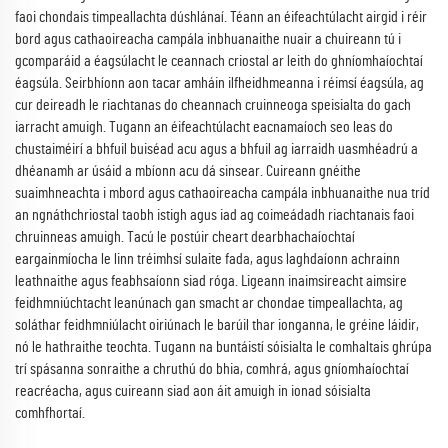
faoi chondais timpeallachta dúshlánaí. Téann an éifeachtúlacht airgid i réir
bord agus cathaoireacha campála inbhuanaithe nuair a chuireann tú i
gcomparáid a éagsúlacht le ceannach criostal ar leith do ghníomhaíochtaí
éagsúla. Seirbhíonn aon tacar amháin ilfheidhmeanna i réimsí éagsúla, ag
cur deireadh le riachtanas do cheannach cruinneoga speisialta do gach
iarracht amuigh. Tugann an éifeachtúlacht eacnamaíoch seo leas do
chustaiméirí a bhfuil buiséad acu agus a bhfuil ag iarraidh uasmhéadrú a
dhéanamh ar úsáid a mbíonn acu dá sinsear. Cuireann gnéithe
suaimhneachta i mbord agus cathaoireacha campála inbhuanaithe nua tríd
an ngnáthchriostal taobh istigh agus iad ag coimeádadh riachtanais faoi
chruinneas amuigh. Tacú le postúir cheart dearbhachaíochtaí
eargainmíocha le linn tréimhsí sulaite fada, agus laghdaíonn achrainn
leathnaithe agus feabhsaíonn siad róga. Ligeann inaimsireacht aimsire
feidhmniúchtacht leanúnach gan smacht ar chondae timpeallachta, ag
soláthar feidhmniúlacht oiriúnach le barúil thar ionganna, le gréine láidir,
nó le hathraithe teochta. Tugann na buntáistí sóisialta le comhaltais ghrúpa
trí spásanna sonraithe a chruthú do bhia, comhrá, agus gníomhaíochtaí
reacréacha, agus cuireann siad aon áit amuigh in ionad sóisialta
comhfhortaí.