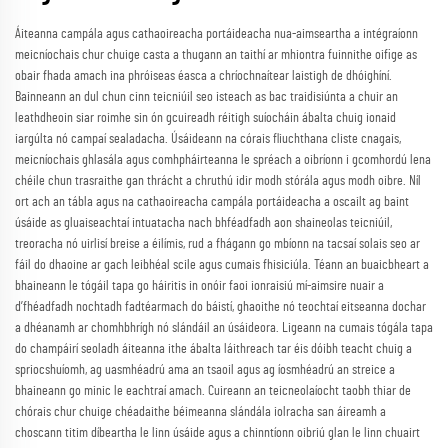
Áiteanna campála agus cathaoireacha portáideacha nua-aimseartha a intégraíonn
meicníochais chur chuige casta a thugann an taithí ar mhiontra fuinnithe oifige as
obair fhada amach ina phróiseas éasca a chríochnaítear laistigh de dhóighíní.
Bainneann an dul chun cinn teicniúil seo isteach as bac traidisiúnta a chuir an
leathdheoin siar roimhe sin ón gcuireadh réitigh suíocháin ábalta chuig ionaid
iargúlta nó campaí sealadacha. Úsáideann na córais fliuchthana cliste cnagais,
meicníochais ghlasála agus comhpháirteanna le spréach a oibríonn i gcomhordú lena
chéile chun trasraithe gan thrácht a chruthú idir modh stórála agus modh oibre. Níl
ort ach an tábla agus na cathaoireacha campála portáideacha a oscailt ag baint
úsáide as gluaiseachtaí intuatacha nach bhféadfadh aon shaineolas teicniúil,
treoracha nó uirlisí breise a éilímis, rud a fhágann go mbíonn na tacsaí solais seo ar
fáil do dhaoine ar gach leibhéal scile agus cumais fhisiciúla. Téann an buaicbheart a
bhaineann le tógáil tapa go háiritis in onóir faoi ionraisiú mí-aimsire nuair a
d’fhéadfadh nochtadh fadtéarmach do báistí, ghaoithe nó teochtaí eitseanna dochar
a dhéanamh ar chomhbhrígh nó slándáil an úsáideora. Ligeann na cumais tógála tapa
do champáirí seoladh áiteanna ithe ábalta láithreach tar éis dóibh teacht chuig a
spriocshuíomh, ag uasmhéadrú ama an tsaoil agus ag íosmhéadrú an streice a
bhaineann go minic le eachtraí amach. Cuireann an teicneolaíocht taobh thiar de
chórais chur chuige chéadaithe béimeanna slándála iolracha san áireamh a
choscann titim díbeartha le linn úsáide agus a chinntíonn oibriú glan le linn chuairt