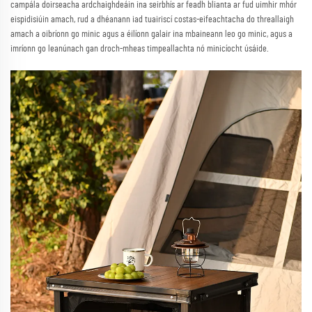
campála doirseacha ardchaighdeáin ina seirbhís ar feadh blianta ar fud uimhir mhór
eispidisiúin amach, rud a dhéanann iad tuairiscí costas-eifeachtacha do threallaigh
amach a oibríonn go minic agus a éilíonn galair ina mbaineann leo go minic, agus a
imríonn go leanúnach gan droch-mheas timpeallachta nó minicíocht úsáide.