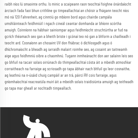
raibh níos lú smaointe orthu. Is minic a scaipeann raon teochtaí foighne ónárdaíocht
árctach fada faoi bhun crithlíne go timpeallachtaí an chóisir a fhágann teocht níos
mó ná 120 Fahrenheit, ag cinntiú go mbíonn bord agus chairde campála
umshláinteach feidhmiúil i ngach cineál ceantar domhanda ar bhíonn scórtha
amuigh. Coinníonn na hábhair sainiompar agus feidhmíocht struchtúrtha ar fud na
gcrích théamach seo gan a bheith briste i gcónaí teo nó gan a bhform a chailleadh i
teocht ard. Cosnaíonn an chosaint UV don fhábrac ó díchlosgadh agus ó
dhíchromaíocht a bheadh ag iarraidh malairt roimhe seo, ag cosaint an taitneamh
aige agus feidhmniú oibre a chaomhnú. Tugann inmheánacht don aer salainn leis seo
go bhfuil na tacair solais oiriúnach do thimpeallachtaí cósta áit a mbeidh atmosféar
corraitheach na farraige ag scriosadh go tapa ábhair nach bhfuil go leor cosnaithe,
ag leathnú na n-úsáid chuig campáil ar an trá, páircí RV cois farraige, agus
gníomhaíochtaí reacreatúla muirí áit a mbeidh solais traidisiúnta amuigh ag teitheadh
go tapa mar gheall ar nochtadh timpeallach.