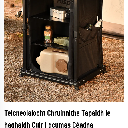
Teicneolaíocht Chruinnithe Tapaidh le
haghaidh Cuir i gcumas Céadna