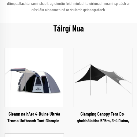
dtimpeallachtaí comhshaoil, ag cinntiú feidhmiúlachta oiriúnach neamhspleách ar
dúshláin aigeanach nó ar shuíomh géigeagrafach.
Táirgí Nua
Gleann na hAer 4-Duine Ultréa
Glamping Canopy Tent Do-
Troma Uafásach Tent Glamping
ghabhálaithe 5*5m, 3-4 Duine,
Dá Lucht Tente Tóinéal
Cosc ón Ghrian do Champa Amuigh
do Champaigh agus Lorgaireacha