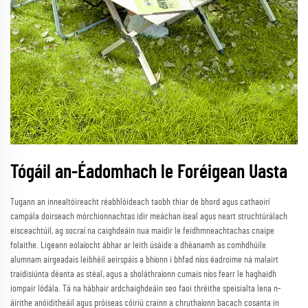
Tógáil an-Éadomhach le Foréigean Uasta
Tugann an innealtóireacht réabhlóideach taobh thiar de bhord agus cathaoirí
campála doirseach mórchionnachtas idir meáchan íseal agus neart struchtúrálach
eisceachtúil, ag socraí na caighdeáin nua maidir le feidhmneachtachas cnaipe
folaithe. Ligeann eolaíocht ábhar ar leith úsáide a dhéanamh as comhdhúile
alumnam airgeadais leibhéil aeirspáis a bhíonn i bhfad níos éadroime ná malairt
traidisiúnta déanta as stéal, agus a sholáthraíonn cumais níos fearr le haghaidh
iompair lódála. Tá na hábhair ardchaighdeáin seo faoi thréithe speisialta lena n-
áirithe anóiditheáil agus próiseas cóiriú crainn a chruthaíonn bacach cosanta in