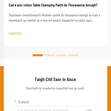
Cad é atá i mbun Tábla Champing Maith do Thurasanna Amuigh?
Teastaíonn innealtóireacht fhidhléir uaithe do thurasanna amuigh sa tuait a
chumasach go mbeidh sé in ann éirí amach slasaíocht na nádúr agus
feidhmniúlacht a sholáthar nuair a bheidh ort go háirithe. Seo é an
tábhairneoir lárnach atá ag tábla cáilíochta ar aon eispéireas amuigh sa
Féach Arís
tuait rathúil, a thiontú trádála simplí i...
Faigh Cítíl Saor in Aisce
Déanfaidh ár ionadaithe teagmháil leat go luath.
R-phost
0/100