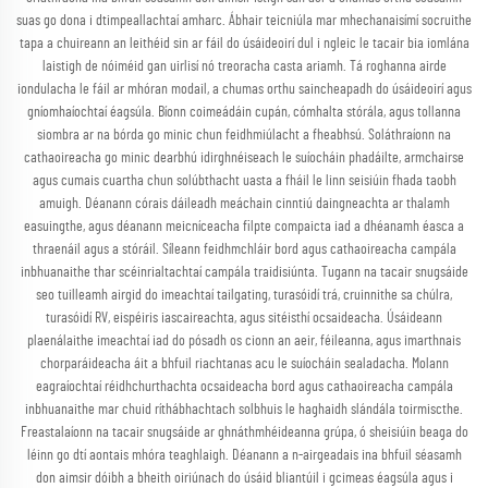
suas go dona i dtimpeallachtaí amharc. Ábhair teicniúla mar mhechanaisímí socruithe
tapa a chuireann an leithéid sin ar fáil do úsáideoirí dul i ngleic le tacair bia iomlána
laistigh de nóiméid gan uirlisí nó treoracha casta ariamh. Tá roghanna airde
iondulacha le fáil ar mhóran modail, a chumas orthu saincheapadh do úsáideoirí agus
gníomhaíochtaí éagsúla. Bíonn coimeádáin cupán, cómhalta stórála, agus tollanna
siombra ar na bórda go minic chun feidhmiúlacht a fheabhsú. Soláthraíonn na
cathaoireacha go minic dearbhú idirghnéiseach le suíocháin phadáilte, armchairse
agus cumais cuartha chun solúbthacht uasta a fháil le linn seisiúin fhada taobh
amuigh. Déanann córais dáileadh meáchain cinntiú daingneachta ar thalamh
easuingthe, agus déanann meicníceacha filpte compaicta iad a dhéanamh éasca a
thraenáil agus a stóráil. Síleann feidhmchláir bord agus cathaoireacha campála
inbhuanaithe thar scéinrialtachtaí campála traidisiúnta. Tugann na tacair snugsáide
seo tuilleamh airgid do imeachtaí tailgating, turasóidí trá, cruinnithe sa chúlra,
turasóidí RV, eispéiris iascaireachta, agus sitéisthí ocsaideacha. Úsáideann
plaenálaithe imeachtaí iad do pósadh os cionn an aeir, féileanna, agus imarthnais
chorparáideacha áit a bhfuil riachtanas acu le suíocháin sealadacha. Molann
eagraíochtaí réidhchurthachta ocsaideacha bord agus cathaoireacha campála
inbhuanaithe mar chuid ríthábhachtach solbhuis le haghaidh slándála toirmiscthe.
Freastalaíonn na tacair snugsáide ar ghnáthmhéideanna grúpa, ó sheisiúin beaga do
léinn go dtí aontais mhóra teaghlaigh. Déanann a n-airgeadais ina bhfuil séasamh
don aimsir dóibh a bheith oiriúnach do úsáid bliantúil i gcimeas éagsúla agus i