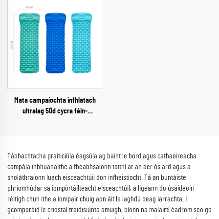
Eachtraí
Mata campaíochta infhlatach
ultralag 50d cycra féin-
fhlúthraithe le bolgán, leaba aeir
rolláilte le haghaidh eachtraí
taobh amuigh
Tábhachtacha praiticiúla éagsúla ag baint le bord agus cathaoireacha
campála inbhuanaithe a fheabhsaíonn taithí ar an aer ós ard agus a
sholáthraíonn luach eisceachtúil don infheistíocht. Tá an buntáiste
phríomhúdar sa iompórtáilteacht eisceachtúil, a ligeann do úsáideoirí
réitigh chun ithe a iompair chuig aon áit le laghdú beag iarrachta. I
gcomparáid le criostal traidisiúnta amuigh, bíonn na malairtí éadrom seo go