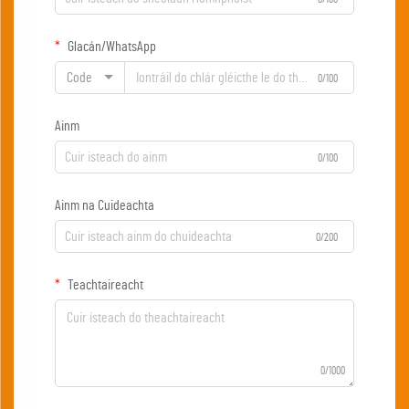
Glacán/WhatsApp
Code
0/100
Ainm
0/100
Ainm na Cuideachta
0/200
Teachtaireacht
0/1000