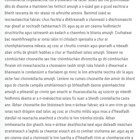
dílis do dhaoine a thaitníonn leo feithicil amuigh a n-úsáid gan a gcuid eachtraí a
bheith teoranta de réir séasúr nó athruithe aimsire. Bainimid úsáid as
teicneolaíochtaí fabraic chun fíochlaí a dhíthréanadh a choinneáil ó dhíchromaíocht
mar gheall ar nochtadh fadtéarmach UV, agus ag an am céanna feidhmíocht
struchtúrtha agus taitneamh ais éadach a chaomhnú le blianta amuigh. Cruthaítear
bac neamhfhreagtha ar ionsú talún trí chlúdach speisialta a chur ar
chomhpháirteanna míleata, ag cosc ar chruthú cromáin agus gearradh a mbeadh
obair orthu de ghnáth feabhas a chur ar fhaidshaol solais amuigh. Síneann na
cóimhiúcháin chosnaithe seo thar chóimhiúcháin dhromchla go dtí cóimhiúcháin
fhraisín intí inneacharacha a chosnaíonn taobh istigh tuba folamh ó dhearmad a
bhaineann le condansúint a tharlaíonn go minic le linn athraithe teochta idir lá agus
oíche faoi choinníollacha amuigh. Léiríonn na cumais chosnaithe don aimsir do bhord
agus do chairde campála umshláinteach go bhféadfadh daoine gníomhaíochtaí
amuigh a phleanáil go cinnte gan smacht ar thuarascálacha, ag tuiscint go mbeidh
feidhmniú déanta ar a n-invéisíochtaí solais fiú nuair a bheidh coinníollacha casta
ann. Ábhair chosnaithe don bháisteach lena n-áirítear fabraic atá in ann tirim go tapa
ionas nach dtógann siad talún, ag cosc ar chruthú mildiú agus mias a d’fhéadfadh
slándáil nó neartacha anaithnid a chruthú le linn tréimhsí stórála. Ábhair
inmheánacha don ghaoth, lena n-áirítear dearbhúchaí íseal agus dáileadh meáchain
straitéiseach a laghdú sa cheantar eisiach atá os comhair sruthanna aer, agus ag an
am céanna stad a choinneáil le linn tuartha a d’fhéadfadh titim ar chomharsaí eile a