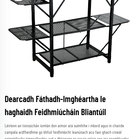
Dearcadh Fáthadh-Imghéartha le
haghaidh Feidhmiúcháin Bliantúil
Léiríonn an tionsúchán iomlán don aimsir atá suímhthe i mbord agus in chairde
campála ardfheidhme go bhfuil feidhmíocht leanúnach acu faoi ghach cineál
coinníollacha timpeallachta, rud a dhéanann na tacair solais seo ina gcomhluadar