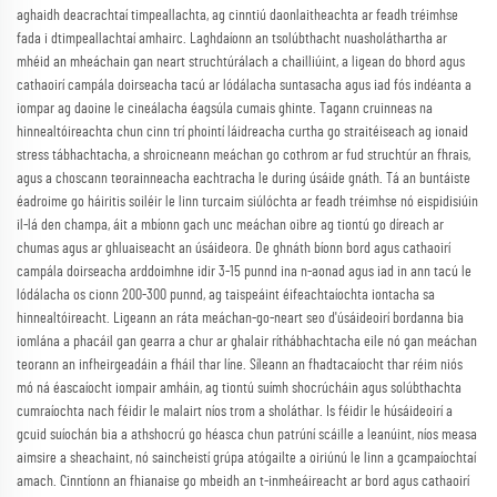
aghaidh deacrachtaí timpeallachta, ag cinntiú daonlaitheachta ar feadh tréimhse
fada i dtimpeallachtaí amhairc. Laghdaíonn an tsolúbthacht nuasholáthartha ar
mhéid an mheáchain gan neart struchtúrálach a chailliúint, a ligean do bhord agus
cathaoirí campála doirseacha tacú ar lódálacha suntasacha agus iad fós indéanta a
iompar ag daoine le cineálacha éagsúla cumais ghinte. Tagann cruinneas na
hinnealtóireachta chun cinn trí phointí láidreacha curtha go straitéiseach ag ionaid
stress tábhachtacha, a shroicneann meáchan go cothrom ar fud struchtúr an fhrais,
agus a choscann teorainneacha eachtracha le during úsáide gnáth. Tá an buntáiste
éadroime go háiritis soiléir le linn turcaim siúlóchta ar feadh tréimhse nó eispidisiúin
il-lá den champa, áit a mbíonn gach unc meáchan oibre ag tiontú go díreach ar
chumas agus ar ghluaiseacht an úsáideora. De ghnáth bíonn bord agus cathaoirí
campála doirseacha arddoimhne idir 3-15 punnd ina n-aonad agus iad in ann tacú le
lódálacha os cionn 200-300 punnd, ag taispeáint éifeachtaíochta iontacha sa
hinnealtóireacht. Ligeann an ráta meáchan-go-neart seo d'úsáideoirí bordanna bia
iomlána a phacáil gan gearra a chur ar ghalair ríthábhachtacha eile nó gan meáchan
teorann an infheirgeadáin a fháil thar líne. Síleann an fhadtacaíocht thar réim niós
mó ná éascaíocht iompair amháin, ag tiontú suímh shocrúcháin agus solúbthachta
cumraíochta nach féidir le malairt níos trom a sholáthar. Is féidir le húsáideoirí a
gcuid suíochán bia a athshocrú go héasca chun patrúní scáille a leanúint, níos measa
aimsire a sheachaint, nó saincheistí grúpa atógailte a oiriúnú le linn a gcampaíochtaí
amach. Cinntíonn an fhianaise go mbeidh an t-inmheáireacht ar bord agus cathaoirí