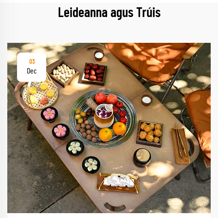
Leideanna agus Trúis
03
Dec