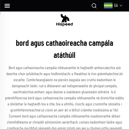
GA
bord agus cathaoireacha campála
atáthúil
Bord agus cathaoireacha campála inbhuanaithe le haghaidh amharcaíochta atá
deartha chun solúbthacht agus feidhmiúlacht a fheabhsú le linn gníomhaíochtaí áit
oscailte. Comhcheanglaíonn na piecéis éagsúla seo cruthú éadomhain le
daingneacht láidir, rud a dhéanann iad indispenseáilte do ghrúpaí campála,
eachtraíochtaí amharc agus daoine a úsáideann gluaisteáin athréite. Is é
príomhfhunctsa bord agus cathaoireacha campála inbhuanaithe ná dromchlaí stábla
a sholáthar le haghaidh bia a ithe, bia a ullmhú, cluichí, agus cruinnithe sóisialta i
gcomhthéinnteachtaí os cionn an aeir áit a bhfuil cnámha traidisiúnta ar fáil.
Cuireann bord agus cathaoireacha campála inbhuanaithe nuashonraithe ábhair
chomhdhéanta ar chraobh ailimoniúim aerárthach, comais éadomhain láidre agus
criathracha ina bhfuil séasamh don aimsir istigh san aer a chumas orthu seasamh