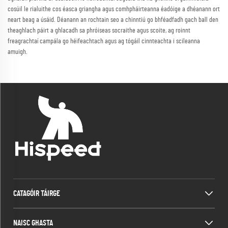
cosúil le rialuithe cos éasca griangha agus comhpháirteanna éadóige a dhéanann ort
neart beag a úsáid. Déanann an rochtain seo a chinntiú go bhféadfadh gach ball den
theaghlach páirt a ghlacadh sa phróiseas socraithe agus scoite, ag roinnt
freagrachtaí campála go héifeachtach agus ag tógáil cinnteachta i scileanna
amuigh.
CATAGÓIR TÁIRGE
NAISC GHASTA