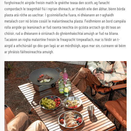
forghoireacht airgide freisin maith le gnéithe teasa den scoth, ag fanacht
compordach le teagmháil fiú i ngrian dhíreach, ar thaobh eile den ábhar, bíonn bórda
plasta atá róthe as uachtar. I gcoinníollacha fuara, ní dhéanann an t-aghaidh
metalach corr nó briste cosúil le malairtíneacha plasta. Feidhmíonn an bord campála
rolla airgide go leanúnach ar fud raonta teochta ón gcósta arctach go dtí teas an
chóisir, rud a dhéanann é oiriúnach do ghníomhaíochtaí amuigh ar fud na bliana.
Tacaíonn an rogha malairtíne freisin le freagracht timpeallach, mar is féidir an t-
airgid a athchúrsáil go déo gan lagú ar an mórdhóigh, agus mar sin, cuireann sé béim
ar phráisis fáilteoireachta amuigh.