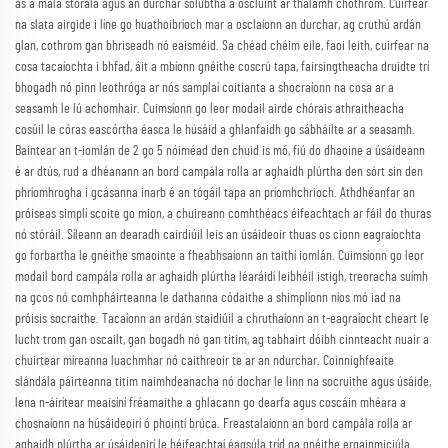
as a mála stórála agus an durchar solúbtha a osclúint ar thalamh chothrom. Cuirfear
na slata airgide i líne go huathoibríoch mar a osclaíonn an durchar, ag cruthú ardán
glan, cothrom gan bhriseadh nó eaisméid. Sa chéad chéim eile, faoi leith, cuirfear na
cosa tacaíochta i bhfad, áit a mbíonn gnéithe coscrú tapa, fairsingtheacha druidte trí
bhogadh nó pinn leothróga ar nós samplaí coitianta a shocraíonn na cosa ar a
seasamh le lú achomhair. Cuimsíonn go leor modail airde chórais athraitheacha
cosúil le córas eascórtha éasca le húsáid a ghlanfaidh go sábháilte ar a seasamh.
Baintear an t-iomlán de 2 go 5 nóiméad den chuid is mó, fiú do dhaoine a úsáideann
é ar dtús, rud a dhéanann an bord campála rolla ar aghaidh plúrtha den sórt sin den
phríomhrogha i gcásanna inarb é an tógáil tapa an príomhchrioch. Athdhéanfar an
próiseas simplí scoite go mion, a chuireann comhthéacs éifeachtach ar fáil do thuras
nó stóráil. Síleann an dearadh cairdiúil leis an úsáideoir thuas os cionn eagraíochta
go forbartha le gnéithe smaointe a fheabhsaíonn an taithí iomlán. Cuimsíonn go leor
modail bord campála rolla ar aghaidh plúrtha léaráidí leibhéil istigh, treoracha suímh
na gcos nó comhpháirteanna le dathanna códaithe a shimplíonn níos mó iad na
próisis socraithe. Tacaíonn an ardán staidiúil a chruthaíonn an t-eagraíocht cheart le
lucht trom gan oscailt, gan bogadh nó gan titim, ag tabhairt dóibh cinnteacht nuair a
chuirtear míreanna luachmhar nó caithreoir te ar an ndurchar. Coinnighfeaite
slándála páirteanna titim naimhdeanacha nó dochar le linn na socruithe agus úsáide,
lena n-áirítear meaisíní fréamaithe a ghlacann go dearfa agus coscáin mhéara a
chosnaíonn na húsáideoirí ó phointí brúca. Freastalaíonn an bord campála rolla ar
aghaidh plúrtha ar úsáideoirí le héifeachtaí éagsúla tríd na gnéithe ergainmiciúla