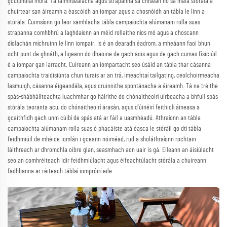
gcúlpholaí móra. Tá láimhseálacha agus strapanna sa chiseán nó sa mála stórála a
chuirtear san áireamh a éascóidh an iompar agus a chosnóidh an tábla le linn a
stórála. Cuimsíonn go leor samhlacha tábla campaíochta alúmanam rolla suas
strapanna comhbhrú a laghdaíonn an méid rollaithe níos mó agus a choscann
díolachán míchruinn le linn iompair. Is é an dearadh éadrom, a mheáann faoi bhun
ocht punt de ghnáth, a ligeann do dhaoine de gach aois agus de gach cumas fisiciúil
é a iompar gan iarracht. Cuireann an iompartacht seo úsáid an tábla thar cásanna
campaíochta traidisiúnta chun turais ar an trá, imeachtaí tailgating, ceolchoirmeacha
lasmuigh, cásanna éigeandála, agus cruinnithe spontánacha a áireamh. Tá na tréithe
spás-shábháilteachta luachmhar go háirithe do chónaitheoirí uirbeacha a bhfuil spás
stórála teoranta acu, do chónaitheoirí árasán, agus d'úinéirí feithiclí áineasa a
gcaithfidh gach unm cúibí de spás atá ar fáil a uasmhéadú. Athraíonn an tábla
campaíochta alúmanam rolla suas ó phacáiste atá éasca le stóráil go dtí tábla
feidhmiúil de mhéide iomlán i gceann nóiméad, rud a sholáthraíonn rochtain
láithreach ar dhromchla oibre glan, seasmhach aon uair is gá. Eileann an áisiúlacht
seo an comhréiteach idir feidhmiúlacht agus éifeachtúlacht stórála a chuireann
fadhbanna ar réiteach táblaí iompróirí eile.