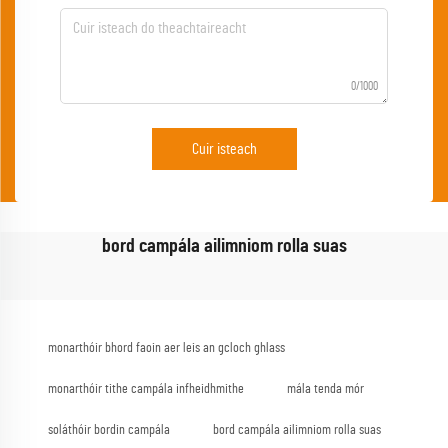
0/1000
Cuir isteach
bord campála ailimniom rolla suas
monarthóir bhord faoin aer leis an gcloch ghlass
monarthóir tithe campála infheidhmithe
mála tenda mór
soláthóir bordin campála
bord campála ailimniom rolla suas