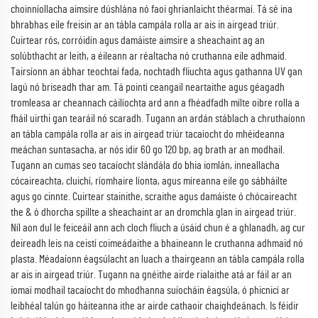
choinníollacha aimsire dúshlána nó faoi ghrianlaicht théarmaí. Tá sé ina
bhrabhas eile freisin ar an tábla campála rolla ar ais in airgead triúr.
Cuirtear rós, corróidín agus damáiste aimsire a sheachaint ag an
solúbthacht ar leith, a éileann ar réaltacha nó cruthanna eile adhmaid.
Tairsíonn an ábhar teochtaí fada, nochtadh fliuchta agus gathanna UV gan
lagú nó briseadh thar am. Tá pointí ceangail neartaithe agus géagadh
tromleasa ar cheannach cáilíochta ard ann a fhéadfadh mílte oibre rolla a
fháil uirthi gan tearáil nó scaradh. Tugann an ardán stáblach a chruthaíonn
an tábla campála rolla ar ais in airgead triúr tacaíocht do mhéideanna
meáchan suntasacha, ar nós idir 60 go 120 bp, ag brath ar an modhail.
Tugann an cumas seo tacaíocht slándála do bhia iomlán, inneallacha
cócaireachta, cluichí, ríomhaire líonta, agus míreanna eile go sábháilte
agus go cinnte. Cuirtear stainithe, scraithe agus damáiste ó chócaireacht
the & ó dhorcha spillte a sheachaint ar an dromchla glan in airgead triúr.
Níl aon dul le feiceáil ann ach cloch fliuch a úsáid chun é a ghlanadh, ag cur
deireadh leis na ceistí coimeádaithe a bhaineann le cruthanna adhmaid nó
plasta. Méadaíonn éagsúlacht an luach a thairgeann an tábla campála rolla
ar ais in airgead triúr. Tugann na gnéithe airde rialaithe atá ar fáil ar an
iomaí modhail tacaíocht do mhodhanna suíocháin éagsúla, ó phicnicí ar
leibhéal talún go háiteanna ithe ar airde cathaoir chaighdeánach. Is féidir