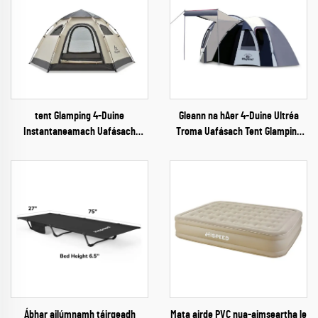
tent Glamping 4-Duine
Gleann na hAer 4-Duine Ultréa
Instantaneamach Uafásach
Troma Uafásach Tent Glamping
Amuigh ar an Talamh
Dá Lucht Tente Tóinéal
Ábhar ailúmnamh táirgeadh
Mata airde PVC nua-aimseartha le