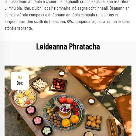
le húsáideoirí an tábla a chumrú le haghaidh críoch éagsúla lena n-áirítear
ullmhú bia, ithe, cluichí, obair ríomhaire, nó eagraíocht inneall. Déanann an
cumas stórála compaict a dhéanann an tábla campála rolla ar ais in
airgead triúr den scoth do theachán, RVs, longanna, agus carranna le spás
stórála teoranta.
Leideanna Phratacha
03
Dec