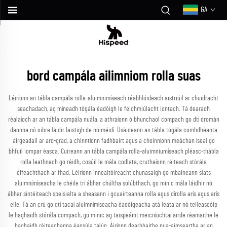
GA
bord campála ailimniom rolla suas
Léiríonn an tábla campála rolla-aluimnimíseach réabhlóideach aistriúil ar chuidracht
seachadach, ag míneadh tógála éadóigh le feidhmiúlacht iontach. Tá dearadh
réalaíoch ar an tábla campála nuála, a athraíonn ó bhunchaol compach go dtí dromán
daonna nó oibre láidir laistigh de nóiméidí. Úsáideann an tábla tógála comhdhéanta
airgeadail ar ard-grad, a chinntíonn fadhbairt agus a choinníonn meáchan íseal go
bhfuil iompar éasca. Cuireann an tábla campála rolla-aluimniumíseach pléasc-thábla
rolla leathnach go réidh, cosúil le mála codlata, cruthaíonn réiteach stórála
éifeachthach ar fhad. Léiríonn innealtóireacht chunasaigh go mbaineann slats
aluimnímíseacha le chéile trí ábhar chúltha solúbthach, go minic mála láidhir nó
ábhar sintéiteach speisialta a sheasann i gcuairteanna rolla agus dírolla arís agus arís
eile. Tá an crú go dtí tacaí aluimnímíseacha éadóigeacha atá leata ar nó teileascóip
le haghaidh stórála compach, go minic ag taispeáint meicníochtaí airde réamaithe le
haghaidh réiteachanna éagsúla talún. Áiríonn dearbhaithe nua-aimseartha ar an