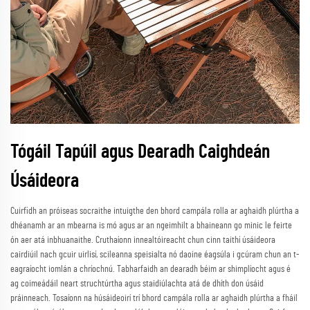
Tógáil Tapúil agus Dearadh Caighdeán
Úsáideora
Cuirfidh an próiseas socraithe intuigthe den bhord campála rolla ar aghaidh plúrtha a
dhéanamh ar an mbearna is mó agus ar an ngeimhilt a bhaineann go minic le feirte
ón aer atá inbhuanaithe. Cruthaíonn innealtóireacht chun cinn taithí úsáideora
cairdiúil nach gcuir uirlisí, scileanna speisialta nó daoine éagsúla i gcúram chun an t-
eagraíocht iomlán a chríochnú. Tabharfaidh an dearadh béim ar shimplíocht agus é
ag coimeádáil neart struchtúrtha agus staidiúlachta atá de dhíth don úsáid
práinneach. Tosaíonn na húsáideoirí trí bhord campála rolla ar aghaidh plúrtha a fháil