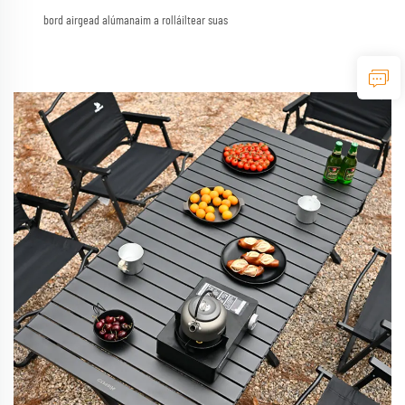
bord airgead alúmanaim a rolláiltear suas