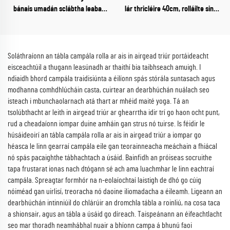
bánais umadán sclábtha leaba
lár thricléire 40cm, rolláilte singil
campaíochta leabaithe 300d
nó dhúbailt le haghaidh úsáide
oxford leaba leapa do dhaoine
taobh amuigh, seomra codlata nó
fásta
úsáid pháirc
Soláthraíonn an tábla campála rolla ar ais in airgead triúr portáideacht
eisceachtúil a thugann leasúnadh ar thaithí bia taibhseach amuigh. I
ndiaidh bhord campála traidisiúnta a éilíonn spás stórála suntasach agus
modhanna comhdhlúcháin casta, cuirtear an dearbhúchán nuálach seo
isteach i mbunchaolarnach atá thart ar mhéid maité yoga. Tá an
tsolúbthacht ar leith in airgead triúr ar ghearrtha idir trí go haon ocht punt,
rud a cheadaíonn iompar duine amháin gan strus nó tuirse. Is féidir le
húsáideoirí an tábla campála rolla ar ais in airgead triúr a iompar go
héasca le linn gearraí campála eile gan teorainneacha meáchain a fhiácal
nó spás pacaighthe tábhachtach a úsáid. Bainfidh an próiseas socruithe
tapa frustarat ionas nach dtógann sé ach ama luachmhar le linn eachtraí
campála. Spreagtar formhór na n-eolaíochtaí laistigh de dhó go cúig
nóiméad gan uirlisí, treoracha nó daoine iliomadacha a éileamh. Ligeann an
dearbhúchán intinniúil do chlárúir an dromchla tábla a roinliú, na cosa taca
a shionsair, agus an tábla a úsáid go díreach. Taispeánann an éifeachtlacht
seo mar thoradh neamhábhal nuair a bhíonn campa á bhunú faoi