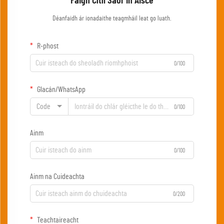
Faigh Cítíl Saor in Aisce
Déanfaidh ár ionadaithe teagmháil leat go luath.
R-phost
0/100
Glacán/WhatsApp
Code
0/100
Ainm
0/100
Ainm na Cuideachta
0/200
Teachtaireacht