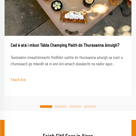
Cad é atá i mbun Tábla Champing Maith do Thurasanna Amuigh?
Teastaíonn innealtóireacht fhidhléir uaithe do thurasanna amuigh sa tuait a
chumasach go mbeidh sé in ann éirí amach slasaíocht na nádúr agus
feidhmniúlacht a sholáthar nuair a bheidh ort go háirithe. Seo é an
tábhairneoir lárnach atá ag tábla cáilíochta ar aon eispéireas amuigh sa
Féach Arís
tuait rathúil, a thiontú trádála simplí i...