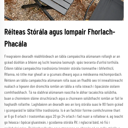
Réiteas Stórála agus Iompair Fhorlach-
Phacála
Freagraíonn dearadh réabhlóideach an tábla campaíochta alúmanam rollaigh ar an
gcéad dúshlán a bhíonn ag lucht leanúna lasmuigh: spás teoranta d'uirlisí torthúla.
Éilíonn táblaí campaíochta traidisiúnta limistéir stórála tiomnaithe i bhfeithiclí,
RVanna, nó tithe mar gheall ar a gcumais dhearg agus a méideanna míchompordach.
Réitíonn an tábla campaíochta alúmanam rolla suas an fhadhb seo trí innealtóireacht
nuálach a ligeann don dromchla iomlán an tábla a rolla isteach i bpacáiste siolann
comhthaobhach. Tá na slabhraí alúmanam nasctha le ábhar tacaíochta solúbtha,
buan a choinníonn sláine struchtúrach agus a chuireann solúbthacht iomlán ar fáil le
haghaidh rollaithe. Laghdaíonn an dearadh seo an lorg stórála suas le 80 faoin gcéad
i gcomparáid le táblaí fillte traidisiúnta. Is é an fachtóir foirme comhchruinne thart
ar 6 go 8 orlach i trastomhas agus 20 go 24 orlach i fad nuair a rollaítear é, ag teacht
go héasca i bpócaí gluaisteán, i gcodanna stórála RV, i nglacraí báid, nó fiú i