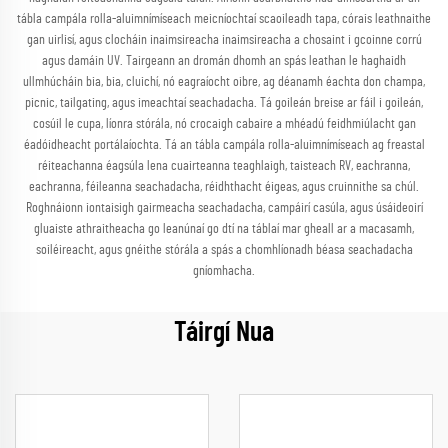
tábla campála rolla-aluimnímíseach meicníochtaí scaoileadh tapa, córais leathnaithe
gan uirlisí, agus clocháin inaimsireacha inaimsireacha a chosaint i gcoinne corrú
agus damáin UV. Tairgeann an dromán dhomh an spás leathan le haghaidh
ullmhúcháin bia, bia, cluichí, nó eagraíocht oibre, ag déanamh éachta don champa,
picnic, tailgating, agus imeachtaí seachadacha. Tá goileán breise ar fáil i goileán,
cosúil le cupa, líonra stórála, nó crocaigh cabaire a mhéadú feidhmiúlacht gan
éadóidheacht portálaíochta. Tá an tábla campála rolla-aluimnímíseach ag freastal
réiteachanna éagsúla lena cuairteanna teaghlaigh, taisteach RV, eachranna,
eachranna, féileanna seachadacha, réidhthacht éigeas, agus cruinnithe sa chúl.
Roghnáionn iontaisigh gairmeacha seachadacha, campáirí casúla, agus úsáideoirí
gluaiste athraitheacha go leanúnaí go dtí na táblaí mar gheall ar a macasamh,
soiléireacht, agus gnéithe stórála a spás a chomhlíonadh béasa seachadacha
gníomhacha.
Táirgí Nua