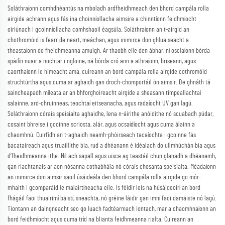
Soláthraíonn comhdhéantús na mboladh ardfheidhmeach den bhord campála rolla
airgide achrann agus fás ina choinníollacha aimsire a chinntíonn feidhmíocht
oiriúnach i gcoinníollacha comhshaoil éagsúla. Soláthraíonn an t-airgid an
chothromóid is fearr de neart, meáchan, agus inimirce don ghluaiseacht a
theastaíonn do fheidhmeanna amuigh. Ar thaobh eile den ábhar, ní osclaíonn bórda
spáilín nuair a nochtar i ngloine, ná bórda cró ann a athraíonn, briseann, agus
caorthaíonn le himeacht ama, cuireann an bord campála rolla airgide cothromóid
struchtúrtha agus cuma ar aghaidh gan droch-chomportáil ón aimsir. De ghnáth tá
saincheapadh míleata ar an bhforghoireacht airgide a sheasann timpeallachtaí
salainne, ard-chruinneas, teochtaí eitseanacha, agus radaíocht UV gan lagú.
Soláthraíonn córais speisialta aghaidhe, lena n-áirithe anóidithe nó scuabadh púdar,
cosaint bhreise i gcoinne scriosta, alár, agus ocsaídíocht agus cuma álainn a
chaomhnú. Cuirfidh an t-aghaidh neamh-phóirseach tacaíochta i gcoinne fás
bacataireach agus truaillithe bia, rud a dhéanann é idéalach do ullmhúchán bia agus
d’fheidhmeanna ithe. Níl ach sapall agus uisce ag teastáil chun glanadh a dhéanamh,
gan riachtanais ar aon nósanna cothabhála nó córais chosanta speisialta. Méadaíonn
an inimirce don aimsir saoil úsáideála den bhord campála rolla airgide go mór-
mhaith i gcomparáid le malairtíneacha eile. Is féidir leis na húsáideoirí an bord
fhágáil faoi thuairimí báistí, sneachta, nó gréine láidir gan imní faoi damáiste nó lagú.
Tiontann an daingneacht seo go luach fadtéarmach iontach, mar a chaomhnaíonn an
bord feidhmíocht agus cuma tríd na blianta feidhmeanna rialta. Cuireann an