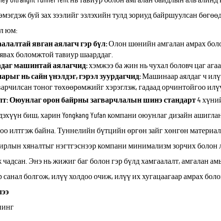
эмэгдэж буй зах зээлийг эзлэхийн тулд зориуд байршуулсан бөгө
л юм:
алалтай явган аялагч гэр бүл:
Олон шөнийн амгалан амрах боло
 явах боломжтой тавиур шаарддаг.
даг машинтай аялагчид:
хэмжээ ба жин нь чухал боловч цаг агаа
арыг нь сайн үнэлдэг, гэрэл зуурдагчид:
Машинаар аялдаг ч илүү
варчилсан тоног төхөөрөмжийг хэрэглэж, гадаад орчинтойгоо илүү
лт: Оюунлаг орон байрны загварчлалын шинэ стандарт
4 хүний
дэхүүн биш, харин Yongkang Yufan компани оюунлаг дизайн ашигл
оо илтгэж байна. Туннелийн бүтцийн өргөн зайг хөнгөн материал
лирлын хяналтыг нэгтгэснээр компани минимализм зорчих болон 
 чадсан. Энэ нь жижиг баг болон гэр бүлд хамгаалалт, амгалан а
р санал болгож, илүү холдоо очиж, илүү их хугацаагаар амрах бол
лээ
пинг