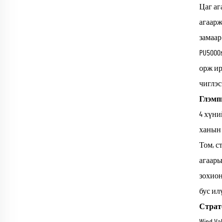
Цаг аг
агаарж
замаар
PU5000
орж ир
чиглэс
Глэмп
4 хүни
ханын 
Том, с
агаары
зохион
бус ил
Страт
Wind V