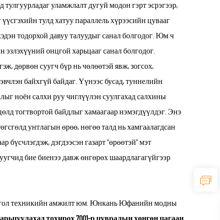
 тулгуурладаг уламжлалт дугуй модон гэрт эсрэгээр,
г үүсгэхийн тулд хатуу параллель хүрээсийн цувааг
хэдэн тодорхой давуу талуудыг санал болгодог. Юм ч
н эзлэхүүний онцгой харьцааг санал болгодог.
эж, дөрвөн суугч бүр нь чөлөөтэй явж, зогсох,
вчлэн байхгүй байдаг. Үүнээс бусад, туннелийн
алыг ноён салхи руу чиглүүлэн суулгахад салхины
цөлд тогтвортой байдлыг хамаагаар нэмэгдүүлдэг. Энэ
төгсгөлд унтлагын өрөө, нөгөө талд нь хамгаалагдсан
р бүсчлэгдэж, дэгдээсэн газарт "өрөөтэй" мэт
уугчид бие биенээ давж өнгөрөх шаардлагагүйгээр
ин гол техникийн амжилт юм. Юнкань Юфанийн модны
вэл харьцуулахад тохирох 7001-р цувралын хөнгөн цагаан