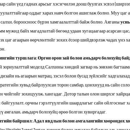
аар сайн үед гаднах арьсыг хэсэгчилэн доош буулгах эсвэл (ширэ
уулалттайгаар оддыг харах навч болгон ашиглаж болно. Муу цаг аг
 салхи, бороосноос бүрэн хамгаалалттай байж болно. Аяганы
усны
мм мужид байх магадлалтай бөгөөд удаан хугацаагаар асарсан цас
эх цаг агаарын өөрчлөлтийг зохих ёсоор шийдвэрлэж чадах үнэ х
эн.
ингийн туршлага: Өргөн орон зай болон амьдарч болохуйц бай
й зориулалттай моделд Салхины хөндий загвар нь зөвхөн багтаа
дизайн нь агаарын матрац, зэсэл болон бусад зүйлсийг хадгалахад
тратегийн хувьд байрлуулсан торон самбар, цонхнууд нь сайн сол
н чийгийг зохицуулж, хангадаг. Дотор талын олон ширхэг хайрцаг,
 байгуулалт, орчны гэрэлтүүлгийн шаардлагыг сайн ойлгосныг ха
үү амгалан, амьдарч болохуйц өрөө болгон хувиргадаг.
егийн байршил: Адал явдлын болон амгалангийн хоорондох х
alley Ultralight Tunnel Tent нь тавиур болон амгалан байдлын аль ал