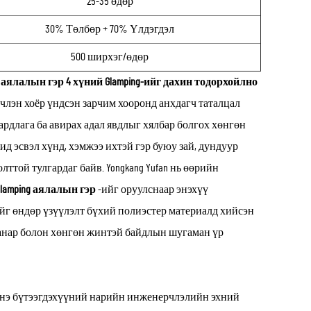
25-35 өдөр
30% Төлбөр + 70% Үлдэгдэл
500 ширхэг/өдөр
н аялалын гэр
4 хүний Glamping-ийг дахин тодорхойлно
вчлэн хоёр үндсэн зарчим хооронд анхдагч таталцал
ардлага ба авирах адал явдлыг хялбар болгох хөнгөн
ид эсвэл хүнд, хэмжээ ихтэй гэр буюу зай, дундуур
той тулгардаг байв. Yongkang Yufan нь өөрийн
Glamping аялалын гэр
-ийг оруулснаар энэхүү
ийг өндөр үзүүлэлт бүхий полиэстер материалд хийсэн
 чанар болон хөнгөн жинтэй байдлын шугаман үр
энэ бүтээгдэхүүний нарийн инженерчлэлийн эхний