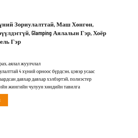
 Хүний ​​зориулалттай, Маш Хөнгөн,
үлдэггүй, Glamping Аялалын Гэр, Хоёр
ель Гэр
мрах, аялал жуулчлал
улалттай 4 хүний орноос бүрдсэн, цэвэр усаас
аардсан давхар давхар хэлбэртэй, полиэстер
ийн жингийн чулуун хөндийн тавилга
х