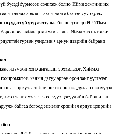
эгүй бүсэд) бүрмөсөн авчихаж болно. Иймд хамгийн их
аарт гаднах арьсыг газарт чанга бэхлэн сууруулах
г шүүдэггүй үзүүлэлт,
шал болон дээвэрт PU3000мм-
, борооноос найдвартай хамгаална. Иймд энэ нь гэнэт
ариулттай гурван улирлын + ариун цэврийн байранд
дал
мжаас илүү жинхэнэ амгаланг эрхэмлэдэг. Хиймэл
 тохиромжтой, ханын дагуу өргөн орон зайг үүсгэдэг.
онгон агааржуулалт бий болгох бөгөөд дулаан шөнүүдэд
 зэсэл тавих хэсэг, гэрэл зүүх цэгүүдийн байршил нь
руулж байгаа бөгөөд энэ зайг ердийн л ариун цэврийн
олбоо
инд нь итгэлгүй байгаа гадаа цуглах дуртай хүмүүсийн