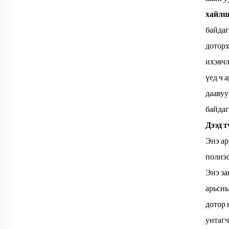
хайл
байдаг
доторх
ихэвчл
үед ч 
даавуу
байдаг
Дээд 
Энэ ар
полиэс
Энэ за
арьсны
дотор 
унтагч