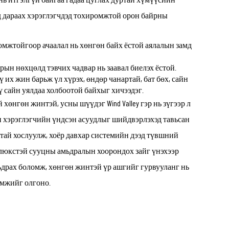
өд дараах хэрэглэгчдэд тохиромжтой орон байрны
мжтойгоор ачаалал нь хөнгөн байх ёстой аялалын замд
рын нөхцөлд тэвчих чадвар нь заавал биелэх ёстой.
 их жин барьж үл хүрэх, өндөр чанартай, бат бөх, сайн
 сайн уялдаа холбоотой байхыг хичээдэг.
 хөнгөн жинтэй, усны шүүдэг Wind Valley гэр нь зүгээр л
ан хэрэглэгчийн үндсэн асуудлыг шийдвэрлэхэд тавьсан
тай хослуулж, хоёр давхар системийн дээд түвшний
люкстэй сууцны амьдралын хоорондох зайг үнэхээр
мьдрах боломж, хөнгөн жинтэй үр ашгийг гурвууланг нь
омжийг олгоно.