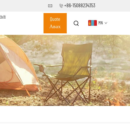
+86-15088234353
ӨЛ
Quote
MN
Авах