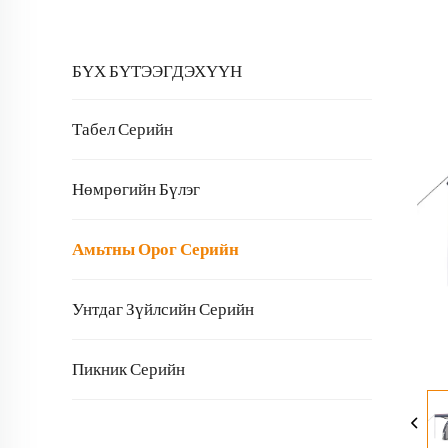
БҮХ БҮТЭЭГДЭХҮҮН
Табел Серийн
Нөмрөгийн Бүлэг
Амьтны Орог Серийн
Унтдаг Зүйлсийн Серийн
Пикник Серийн