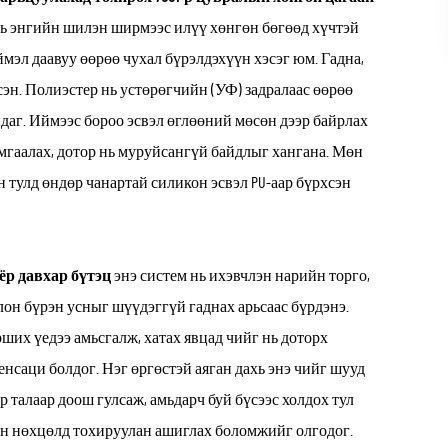
 нь энгийн шилэн ширмээс илүү хөнгөн бөгөөд хүчтэй
мэл даавуу өөрөө чухал бүрэлдэхүүн хэсэг юм. Гадна,
сэн. Полиэстер нь устөрөгчийн (УФ) задралаас өөрөө
даг. Иймээс бороо эсвэл өглөөний мөсөн дээр байрлах
амгаалах, дотор нь муруйсангүй байдлыг хангана. Мөн
 тулд өндөр чанартай силикон эсвэл PU-аар бүрхсэн
ёр давхар бүтэц
энэ систем нь ихэвчлэн нарийн торго,
лон бүрэн усныг шүүдэггүй гаднах арьсаас бүрдэнэ.
ших үедээ амьсгалж, хатах явцад чийг нь доторх
енсаци болдог. Нэг өргөстэй аяган дахь энэ чийг шууд
р талаар доош гулсаж, амьдарч буй бүсээс холдох тул
арын нөхцөлд тохируулан ашиглах боломжийг олгодог.