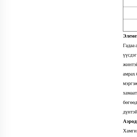
Элемен
Гадаа 
үүсдэг
жинтэй
амрах 
мэргэ
хамаат
бөгөөд
дүнтэй
Аэрод
Хамги