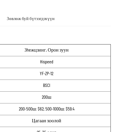
Зөвлөж буй бүтээгдэхүүн
Зheжцзинг, Орон зуун
Hispeed
YF-ZP-12
BSCI
200ш
200-500ш: $62; 500-1000ш: $59.4
Цагаан хоолой