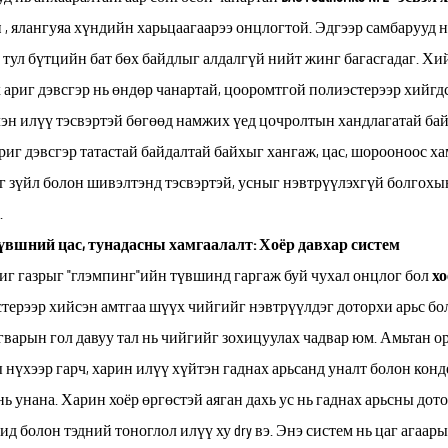
ш
, ялангуяа хүндийн харьцаагаарээ онцлогтой. Эдгээр самбарууд
 тул бүтцийн бат бөх байдлыг алдалгүй нийт жинг багасгадаг. Хий
 ариг дэвсгэр нь өндөр чанартай, цооромтгой полиэстерээр хийгд
эн илүү тэсвэртэй бөгөөд намжих үед цочролтын хандлагатай бай
ариг дэвсгэр татастай байдалтай байхыг хангаж, цас, шорооноос х
г зүйл болон шивэлтэнд тэсвэртэй, усныг нэвтрүүлэхгүй болгохын
.
түвшний цас, тунадасны хамгаалалт: Хоёр давхар систем
иг газрыг "глэмпинг"ийн түвшинд гаргаж буй чухал онцлог бол
хо
терээр хийсэн амтгаа шүүх чийгийг нэвтрүүлдэг доторхи арьс бо
гварын гол давуу тал нь чийгийг зохицуулах чадвар юм. Амьтан ор
 нүхээр гарч, харин илүү хүйтэн гаднах арьсанд уналт болон конд
нь унана. Харин хоёр өргөстэй аяган дахь ус нь гаднах арьсны дото
ид болон тэдний тоноглол илүү ху dry вэ. Энэ систем нь цаг ага