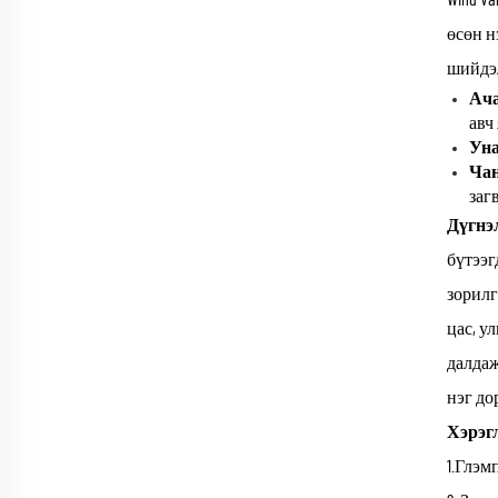
өсөн н
шийдэ
Ача
авч
Уна
Чан
заг
Дүгнэ
бүтээг
зорилг
цас, у
далдаж
нэг до
Хэрэг
1.Глэм