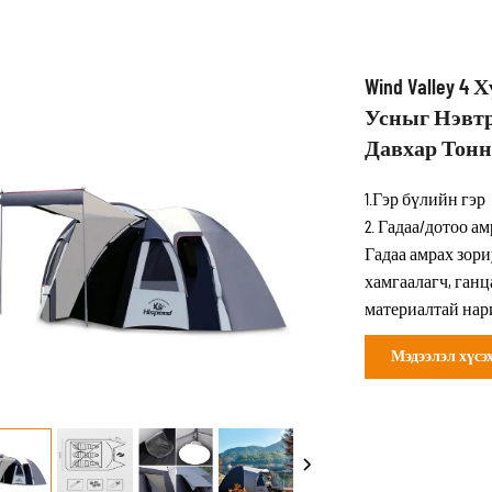
Wind Valley 4
Усныг Нэвтрү
Давхар Тонн
1.Гэр бүлийн гэр
2. Гадаа/дотоо а
Гадаа амрах зори
хамгаалагч, ганц
материалтай нар
Мэдээлэл хүсэ