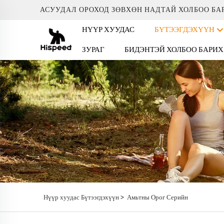
АСУУДАЛ ОРОХОД ЗӨВХӨН НАДТАЙ ХОЛБОО БА
НҮҮР ХУУДАС
БҮТЭЭГДЭХҮҮН
ЗУРАГ
БИДЭНТЭЙ ХОЛБОО БАРИХ
>
Нүүр хуудас
Бүтээгдэхүүн
Амьтны Орог Серийн