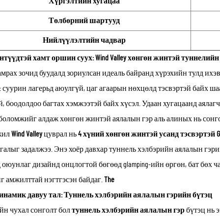
Хүргэлтийн хугацаа
Төлбөрний шартууд
Нийлүүлэлтийн чадвар
түүдтэй хамт оршин суух: Wind Valley хөнгөн жинтэй туннелий
амрах зочид буудалд зориулсан идеаль байранд хүрэхийн тулд ихэ
: суурин лагерьд аюулгүй, цаг агаарын нөхцөлд тэсвэртэй байх ша
, боодолдоо багтах хэмжээтэй байх хүсэл. Удаан хугацаанд аялагч
боломжийг алдаж хөнгөн жинтэй аялалын гэр аль алиных нь сонголт
жил
Wind Valley
цуврал нь
4 хүний хөнгөн жинтэй усанд тэсвэртэй 
галыг задалжээ. Энэ хоёр давхар туннель хэлбэрийн аялалын гэр
 оюунлаг дизайнд онцлогтой бөгөөд glamping-ийн өргөн, бат бөх
г амжилттай нэгтгэсэн байдаг.
The
инамик давуу тал: Туннель хэлбэрийн аялалын гэрийн бүтэц
йн чухал сонголт бол
туннель хэлбэрийн аялалын гэр
бүтэц нь 