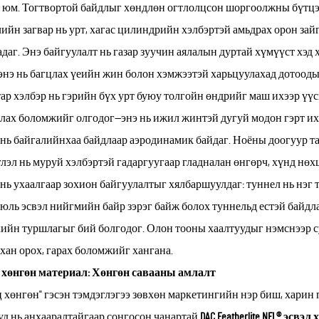
 юм. Тогтвортой байдлыг хөндлөн огтлолцсон шоргоолжны бүтцэд
ийн загвар нь урт, хагас цилиндрийн хэлбэртэй амьдрах орон зай
даг. Энэ байгуулалт нь газар зуучин аялалын дуртай хүмүүст хэд 
 энэ нь багцлах үеийн жин болон хэмжээтэй харьцуулахад дотооды
ар хэлбэр нь гэрийн бүх урт буюу толгойн өндрийг маш ихээр үүсг
лах боломжийг олгодог—энэ нь ижил жинтэй дугуй модон гэрт ихэ
 нь байгалийнхаа байдлаар аэродинамик байдаг. Ноёны доогуур т
лэл нь муруй хэлбэртэй гадаргуугаар гладналан өнгөрч, хүнд нөх
 нь ухаалгаар зохион байгуулалтыг хялбаршуулдаг: туннел нь нэг 
юль эсвэл нийгмийн байр зэрэг байж болох туннельд естэй байдлаа
ийн туршлагыг бий болгодог. Олон тооны хаалтуудыг нэмснээр с
хан орох, гарах боломжийг хангана.
 хөнгөн материал: Хөнгөн савааны амлалт
 хөнгөн" гэсэн тэмдэглэгээ зөвхөн маркетингийн нэр биш, хар
д нь анхааралтайгаар сонгосон чанартай
DAC Featherlite NFL® эс