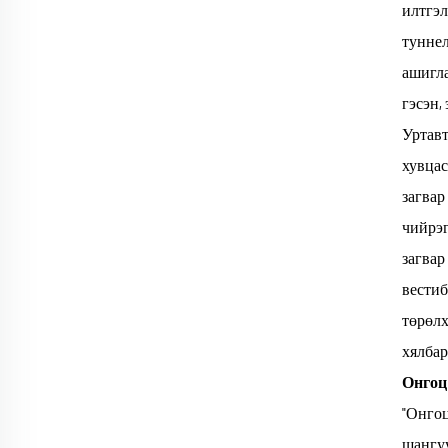
илтгэл
туннел
ашигла
гэсэн,
Уртавт
хувцас
загвар
чийрэг
загвар
вестиб
төрөлх
хялбар
Онгоц
"Онгоц
шангуу