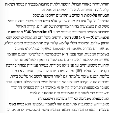
חוויית 'חדר' באזורי הברזל. הוספת דלתות מרובות מבטיחה כניסה ויציאה
קלה לכל התושבים, ללא צורך לטפס זה מעל זה.
הבטחה על-קלות: חומרים מתקדמים וחיסכון במשקל
הסימון "על-קל" אינו רק מונח שיווקי אלא הישג טכני עיקרי. יונגקנג יופאן
משיג זאת באמצעות בחירה מדוקדקת של חומרים. קורות האוהל
מיוצרות מחומר אלומיניום איכותי מסוג
DAC Featherlite NFL® או סגסוגת
אלומיניום 7001シリーズ דומה
, ידועים בשל יחס העוצמה-למשקל יוצא
הדופן שלהם. המוטות הללו קלי משקל וחזקים יותר מזכוכית סיבים רגילה,
מה שתרום בצורה משמעותית לצמצום המשקל הכולל ללא פגיעה
בשלמות המבנית. הבד עצמו הוא רכיב מרכזי. ה"פלישיט" והטנט הפנימי
עשויים מפוליאסטר איכותי עם טכנולוגיית ripstop. לפוליאסטר יש
יתרונות משמעותיים על פני ניילון מסורתי, בעיקר עמידות גבוהה בהרבה
בקרינה על-סגולית (UV) ונטייה נמוכה יותר להימשך כאשר הוא רטוב.
כלומר, הטנט שומר על מתחו גם לאחר חשיפה לגשם או טל של בוקר,
ומבטיח הגנה עקיבה מפני מזג האוויר וחלל פנימי חסר צלילה. בנוסף, הבד
מעובד באמצעות ציפוי סיליקון או PU באיכות גבוהה במפרקי החיבור
ובשדרים כדי לשפר את העמידות ואת ההתנגדות למים.
הגנה מעולה מפני מזג האוויר: מערכת דו-שכבתית
מאפיין חשוב שמגביה את הטנט הזה למעמד "גלמפינג" הוא
בנייה בשני
שכבות
. המערכת מורכבת ממאה פנימית נושמת, שעשוייה לרוב מסריג