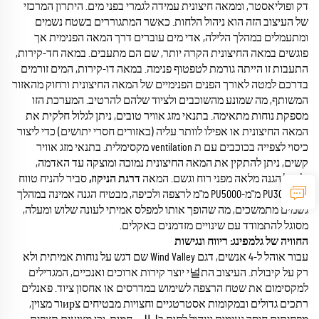
דק ופוליאסטר, וממאה חיצונית עמידה לגמרי בפני מים. היתרון המרכזי
של העיצוב הזה הוא ניהול הלחות. כאשר המתגוררים בשטח נשמים
ומתעמלים במהלך הלילה, אדי מים עוברים דרך המאה הפנימית אך
פוגשים במאה החיצונית הקרה יותר, שם הם מתעבים. במאה חד-קירות,
התעבות זו הייתה גורמת לטפטוף פנימה. במאה דו-קירות, המים זורמים
בדרכם למטה לאורך הפנים הפנימיים של המאה החיצונית ורחוק מהאזור
המשותף, מה שמונע מהשוכבים ולציוד שלהם להרטיב. המערכת הזו
מספקת נוחות מתאימה. בתנאי מזג אוויר טובים, ניתן לגלול חלקית את
המאה החיצונית או אפילו לוותר עליה (באזורים חסרי יתושים) כדי ליצור
כיסוי לצפייה בכוכבים עם ת ventilation מקסימלית. בתנאי מזג אוויר
קשים, ניתן להתקין את המאה החיצונית נמוכה ומוצקה עד האדמה,
ולקבל הגנה מלאה מפני רוח וגשם. המאה
דרגת הניקוז,
סביר להניח טווח
של PU3000 מ"מ-PU5000 מ"מ לרצפה ולכיפה, מבטיח הגנה אמינה במהלך
גשמים מתמשכים, מה שהופך אותו למפלס אמיתי לעונה שלוש ומעלה,
מסוגל להתמודד עם שינויים מזדמנים באקלים.
החוויה של גלמפינג: ריווח ונגישות
עבור אוהל ל-4 אנשים, דגם Wind Valley שם דגש על נוחות אמיתית ולא
רק על קיבולת. העיצוב הת널י יוצר קירות ארוכים ואנכיים, המגדילים
למקסימום את שטח הרצפה לשימוש במדרסים או אחסון ציוד. פאנלים
רתכים גדולים ובמקומות אסטרטגיים וחצויות מבטיחים צирור מצוין,