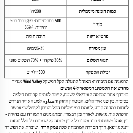
כמות הזמנה מינימלית
200יח'
200-500 יחידות: $62; 500-1000
מְחִיר
יחידות: $59.4
פרטי אריזות
תיבה חומה
זמן מסירה
25-35ימים
תנאי תשלום
30% פיקדון + 70% תשלום סופי
יכולת אספקה
500 יח'/יום
הרמוניה עם היסודות: האוהל התעלה הקל המשקל Wind Valley
מגדיר
מחדש את הקמפינג המפואר ל-4 אנשים
במרדף אחר המחסה האידיאלי לשטח, קיימת לעתים קרובות דילמה
בסיסית בין שני אידיאלים: הביטחון החזק והمقاوم למזג האוויר הנדרש
לנוחות במחנה קבוע, לעומת המינימליזם הקל והניתן לקיפול שמאפשר
הרפתקאות נגישות. לאורך זמן רב מדי, המתאמנים התמודדו עם בחירה –
בין אוהל משפחתי כבד ומסורבל, לבין מחסה קל שמבזבז על חלל ונוחות.
יונגקנג יופאן, דרך הסדרה המתמחה שלה
עמק הרוח
​, שוברת את הפשרה