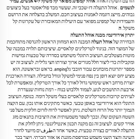
הזו עם השקת האוהל
אוהל קמפינג מפואר קל משקל ל-4 אנשים, עמיד
לגשמים
. אוהל התעלה דו-שכבי זה, שעשוי מבד פוליאסטר בעל ביצועים
גבוהים, מייצג דוגמה לאמנות בעיצוב חכם, המשלב בהצלחה את הרושם
והעמידות של קמפינג מפואר עם היעילות המאובזרת של עקרונות קל
משקל.
ה
יתרון אירודינמי: מבנה אוהל התעלה
הבחירה של
אוהל תעלה
המבנה הוא המחוון הראשון להנדסה מתוחכמת
של המוצר הזה. בניגוד לטרקלינים קלאסיים, שיציבותם תלויה במבנה של
מוטות מצטלבים, העיצוב התונלי משתמש בסדרה של טבעות גמישות
ומקבילות כדי ליצור חלל מגורים ארוך וצורתו חצי גלילית. לעיצוב זה יש
מספר יתרונות מובחנים עבור חובבי גלamping. בראש ובראשונה, הוא
מציע יחס יוצא דופן בין נפח פנימי למשקל וגודל בחבילה. הצורה הארכנית
יוצרת מרחב ראש שימושי גדול לאורך כל אורך הטרקלין, ומאפשרת לכל
ארבעת התושבים לנוע, לעמוד וללבוש בנוח – רמת נוחות שנעדרת
לעיתים קרובות מטרקלינים קלאסיים בעלי משקל דומה. בנוסף, העיצוב
התונלי הוא אירודינמי באופן טבעי. כאשר מתקינים אותו נכון, עם הקצה
הנמוך יותר מול הרוח השלטת, ניתן לאפשר לרוח לזרום חלקית מעל פני
השטח העקום שלו, ובכך לשפר משמעותית את היציבות בתנאים מזג
אוויר קשים. לעיצוב זה גם מקנה תכנון אינטיליגנטי: ניתן לחלק את
התעלה לאזורים בצורה טבעית, כאשר אחד הطرفים מיועד לחדר
השינה והצד השני משמש כמרפסת מוגנת או אזור חברתי, ויוצר בכך