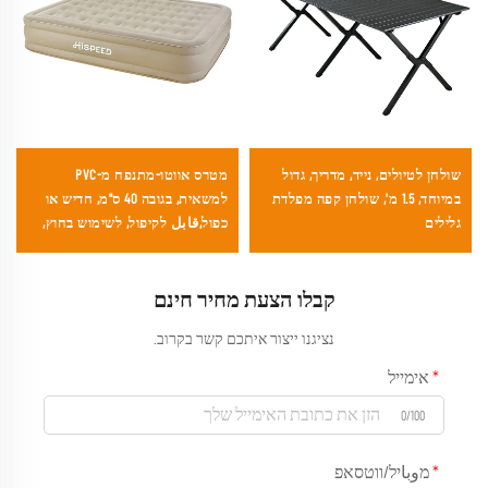
שולחן לטיולים, נייד, מדריך, גדול
מטרס אווטו-מתנפח מ-PVC
במיוחד, 1.5 מ', שולחן קפה מפלדת
למשאית, בגובה 40 ס"מ, חדיש או
גלילים
כפול,قابل לקיפול, לשימוש בחוץ,
בסלון או בפארק
קבלו הצעת מחיר חינם
נציגנו ייצור איתכם קשר בקרוב.
אימייל
0/100
מوباיל/ווטסאפ