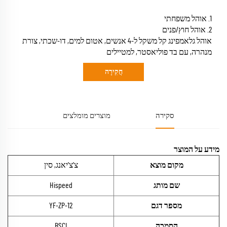
1. אוהל משפחתי
2. אוהל חוץ/פנים
אוהל גלאמפינג קל משקל ל-4 אנשים, אטום למים, דו-שכתי, צורת
מנהרה, עם בד פוליאסטר, למטיילים
חֲקִירָה
סקירה
מוצרים מומלצים
מידע על המוצר
מקום מוצא
צ'צ'יאנג, סין
שם מותג
Hispeed
מספר דגם
YF-ZP-12
הסמכה
BSCI