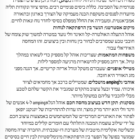
מפחיתים חוסר נעימות וניהול לחות בليالي חמות, וכן מציעים תצפית
פנורמית על הסביבה. כללת כיסים פנימיים רבים, מדפי ציוד ונקודות תליה
מיועדות לפנסים משקפת הבנה מעמיקה של הצורך בארגון ובתאורה
אמביאנטית, ומעבירה את החלל ממפלס בסיסי לחדר נוח ונאות לחיים.
מיקום אסטרטגי: הגשר בין הרפתקאה לנוחות
אוהל התעלה האולטרה-קל וואינד וולי נועד במטרה למשוך שוק צומח של
חובבי טבע שמסרבים לבחור בין נוחות ובין ביצועים. זהו המחסה
האידיאלי עבור:
משפחות המתאמות:​
שצריכות אוהל קל מספיק כדי לשאתו במהלך
טיול, אך רחב מספיק להישארות מרגיעה למספר לילות.
מטיילי אופניים:
​שעבורם משקל וגודל אריזה קריטיים, אך הגנה מפני
מזג האוויר היא חובה.
אוהבי גלamping מושכלים:​
שמטיילים ברכב אך מחמיאים לציוד
איכותי, עמיד ובעל עיצוב מתקדם שמגביר את הקשר שלהם לטבע
מבלי להכביד עליהם במשקל מיותר.
מסקנות: תקן חדש בעיצוב מחסה חכם
אוהל הגלאamping ל-4 אנשים של
ווינד וולי הוא יותר מרק מוצר; זהו עדות להתחייבות של יונגקנג יופאן
לפתור את האתגרים המרכזיים של המשתמשים באמצעות עיצוב חכם.
על ידי שילוב עוצמת המבנה התלתלי עם חומרים קלילים במיוחד
וכשליטה אקלימית מיטבית של מערכת דו-שכבתית, החברה יצרה מחסה
שמגשר בפועל על הפער בין הרפתקאות מינימליסטיות לבין חיים בסיסיים