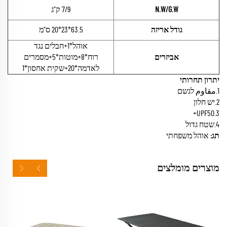
N.W/G.W
7/9 ק"ג
גודל אריזה
63.5*23*20 ס"מ
אוהל*1+חבלים נגד
אביזרים
רוח*8+מוטות*5+מסמרים
לאדמה*20+שקית אחסון*1
יתרון תחרותי
1.مقاوم לגשם
2.יש חלון
3.UPF50+
4.שטח גדול
תג:
אוהל משפחתי
מוצרים מומלצים