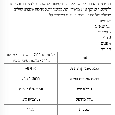
בכפרנים. הדבר מאפשר לקבוצות קטנות ולמשפחות לצאת רחוק יותר
ולהישאר למשך זמן ממושך יותר, בביטחון של מחסה שמציע שילוב
מושלם של הגנה, נוחות ויעילות במשקל קל.
יישומים
1. גלאמפינג
2. קמפינג
3. חוץ
4. פנים
תכונות
פוליאסטר 210D + רשת בד + מוטות
חומר
פלדה + מוטות סיבי זכוכית
הגנה מפני קרינת UV
UPF50+
דרגת עמידות במים
PU3000 מ"מ
גודל פתוח
220*240*170 ס"מ
גודל מקופל
62*22*19 ס"מ
שכבות
כפול