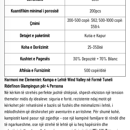
Kuantifikim minimal i porosisë
200pcs
200-500 copë: $62; 500-1000 copë:
Çmimi
$59.4
Detajet e paketimit
Kutia e Kapur
Koha e Dorëzimit
25-35Ditë
Kushtet e Pagesës
30% Depozitë + 70% Bilanc
Aftësia e Furnizimit
500 copë/ditë
Harmoni me Elementet: Kampa e Lehtë Wind Valley në Formë Tuneli
Ridefinon Glampingun për 4 Persona
Në kërkim të strehës perfekte jashtë shtëpisë, shpesh ekziston një tension
themelor midis dy idealeve: siguria e fortë, rezistente ndaj motit që
kërkohet për rehatësinë e bazës së fushës dhe minimalizmi i lehtë, i
mblodhshëm që dëshirohet për aventurën e arritshme. Për shumë kohë,
kampistët kanë pasur një zgjedhje – ose një kampinë familjare të rëndë dhe
të ngarkueshme, ose një strehë të lehtë që iu heq hapësirën dhe