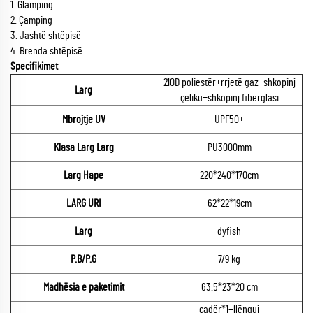
1. Glamping
2. Çamping
3. Jashtë shtëpisë
4. Brenda shtëpisë
Specifikimet
210D poliestër+rrjetë gaz+shkopinj
Larg
çeliku+shkopinj fiberglasi
Mbrojtje UV
UPF50+
Klasa Larg Larg
PU3000mm
Larg Hape
220*240*170cm
LARG URI
62*22*19cm
Larg
dyfish
P.B/P.G
7/9 kg
Madhësia e paketimit
63.5*23*20 cm
çadër*1+llënguj