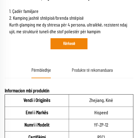
1. Çadër familjare
2. Kamping jashtë shtëpisë/brenda shtëpisë
Kurth glamping me dy shtresa për 4 persona, ultralëkë, rezistent ndaj
ujit, me strukturë tuneli dhe stof poliestër për kampim
Kërkesë
Përmbledhje
Produkte të rekomanduara
Informacion mbi produktin
Vendi i Origjinës
Zhejiang, Kinë
Emri i Markës
Hispeed
Numri i Modelit
YF-ZP-12
Certifikimi
BSCI