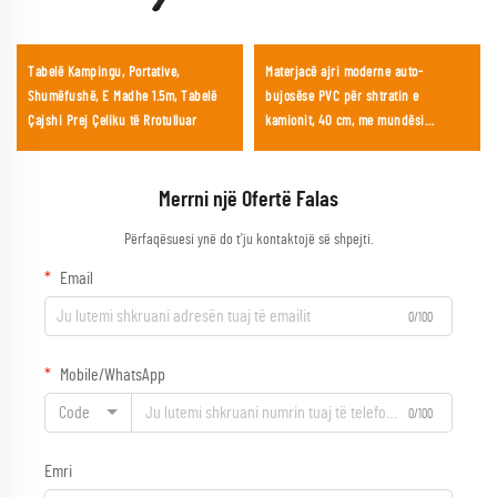
Tabelë Kampingu, Portative,
Materjacë ajri moderne auto-
Shumëfushë, E Madhe 1.5m, Tabelë
bujosëse PVC për shtratin e
Çajshi Prej Çeliku të Rrotulluar
kamionit, 40 cm, me mundësi
palosjeje, njësh ose dysh, për
përdorim jashtë shtëpisë, në
dhomën e jetës ose park
Merrni një Ofertë Falas
Përfaqësuesi ynë do t'ju kontaktojë së shpejti.
Email
0/100
Mobile/WhatsApp
Code
0/100
Emri