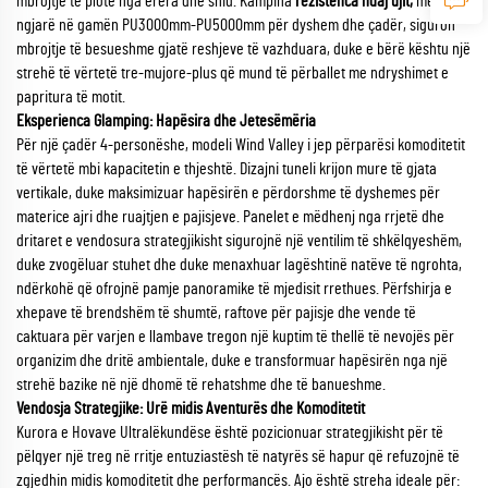
mbrojtje të plotë nga erëra dhe shiu. Kampina
rezistenca ndaj ujit,
me të
ngjarë në gamën PU3000mm-PU5000mm për dyshem dhe çadër, siguron
mbrojtje të besueshme gjatë reshjeve të vazhduara, duke e bërë kështu një
strehë të vërtetë tre-mujore-plus që mund të përballet me ndryshimet e
papritura të motit.
Eksperienca Glamping: Hapësira dhe Jetesëmëria
Për një çadër 4-personëshe, modeli Wind Valley i jep përparësi komoditetit
të vërtetë mbi kapacitetin e thjeshtë. Dizajni tuneli krijon mure të gjata
vertikale, duke maksimizuar hapësirën e përdorshme të dyshemes për
materice ajri dhe ruajtjen e pajisjeve. Panelet e mëdhenj nga rrjetë dhe
dritaret e vendosura strategjikisht sigurojnë një ventilim të shkëlqyeshëm,
duke zvogëluar stuhet dhe duke menaxhuar lagështinë natëve të ngrohta,
ndërkohë që ofrojnë pamje panoramike të mjedisit rrethues. Përfshirja e
xhepave të brendshëm të shumtë, raftove për pajisje dhe vende të
caktuara për varjen e llambave tregon një kuptim të thellë të nevojës për
organizim dhe dritë ambientale, duke e transformuar hapësirën nga një
strehë bazike në një dhomë të rehatshme dhe të banueshme.
Vendosja Strategjike: Urë midis Aventurës dhe Komoditetit
Kurora e Hovave Ultralëkundëse është pozicionuar strategjikisht për të
pëlqyer një treg në rritje entuziastësh të natyrës së hapur që refuzojnë të
zgjedhin midis komoditetit dhe performancës. Ajo është streha ideale për: