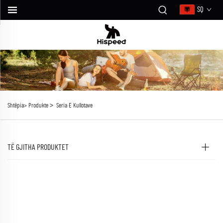
SQ
>
Shtëpia>
Produkte
Seria E Kullotave
TË GJITHA PRODUKTET