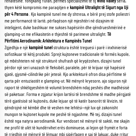
rehatësinë. Yongkang Yufan, përmes specializimit të tij
Wind Valley
seria,
thyen këtë kompromis me paraqitjen e
kampinë Ultralight të Sigurt nga Uji
për 4 Persona
. Kjo kampinë tunel me dy shtresa, e bërë prej stofe poliestri
me performancë të lartë, përfaqëson një mjeshtëri në dizajnim të
inteligjent, duke bashkuar me sukses hapësirën dhe qëndrueshmërinë e
glamping-ut me efikasitetin e thjeshtë të parimeve ultralight.
Të
Përfitimi Aerodinamik: Arkitektura e Kampinës Tunel
Zgjedhja e një
kampinë tunel
struktura është treguesi i parë i inxhinierisë
sofistikuar të këtij produkti. Sprejt kujtoneve tradicionale të formës kupole,
që mbështeten në një strukturë shufrash që kryqëzohen, dizajni tunel
përdor një seri unazash të fleksibël, paralele, për të krijuar një hapësirë
gjatë, gjysmë-cilindrike për jetesë. Kjo arkitekturë ofron disa përfitime të
qarta për entuziastët e glamping-ut. Në mënyrë kryesore, ajo siguron një
raport të shkëlqyeshëm të volumit brendshëm ndaj peshës dhe madhësisë
së paketuar. Forma e zgjatur krijon lartësi të brendshme të madhe përgjatë
tërë gjatësisë së kujtonës, duke lejuar që të katër banorët të lëvizin, të
qëndrojnë në këmbë dhe të veshen me lehtësi—një lux që zakonisht
mungon te kujtonet kupole me peshë të ngjashme. Më tej, dizajni tunel
është nga natyra aerodinamik. Kur vendoset në mënyrë të saktë, me skajin
me profil të ulët të kundërvihet erës dominuese, ai lejon që frymët e forta
të rrjedhin në mënyrë të lëmuar mbi sipërfaqen e saj të lakuar, duke rritur