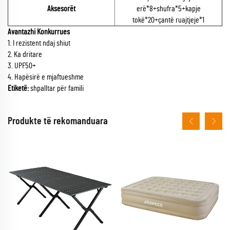
Aksesorët
erë*8+shufra*5+kapje
tokë*20+çantë ruajtjeje*1
Avantazhi Konkurrues
1. I rezistent ndaj shiut
2. Ka dritare
3. UPF50+
4. Hapësirë e mjaftueshme
Etiketë:
shpalltar për famili
Produkte të rekomanduara