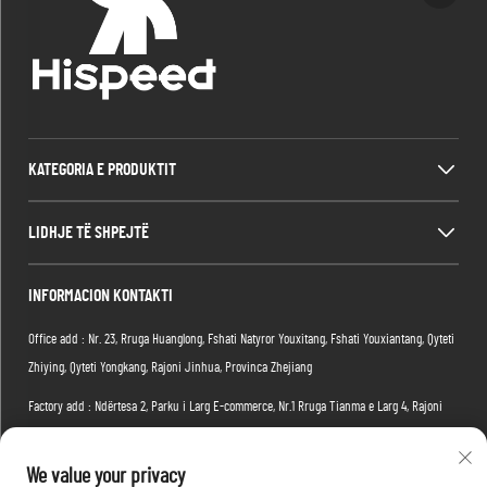
KATEGORIA E PRODUKTIT
LIDHJE TË SHPEJTË
INFORMACION KONTAKTI
Office add : Nr. 23, Rruga Huanglong, Fshati Natyror Youxitang, Fshati Youxiantang, Qyteti
Zhiying, Qyteti Yongkang, Rajoni Jinhua, Provinca Zhejiang
Factory add : Ndërtesa 2, Parku i Larg E-commerce, Nr.1 Rruga Tianma e Larg 4, Rajoni
Hongshan, Qyteti Wuhan, Provicia Hubei, Kinë
We value your privacy
Email:
[email protected]