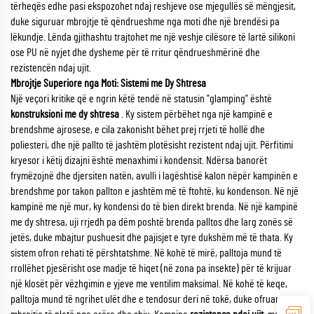
tërheqës edhe pasi ekspozohet ndaj reshjeve ose mjegullës së mëngjesit,
duke siguruar mbrojtje të qëndrueshme nga moti dhe një brendësi pa
lëkundje. Lënda gjithashtu trajtohet me një veshje cilësore të lartë silikoni
ose PU në nyjet dhe dysheme për të rritur qëndrueshmërinë dhe
rezistencën ndaj ujit.
Mbrojtje Superiore nga Moti: Sistemi me Dy Shtresa
Një veçori kritike që e ngrin këtë tendë në statusin "glamping" është
konstruksioni me dy shtresa
. Ky sistem përbëhet nga një kampinë e
brendshme ajrosese, e cila zakonisht bëhet prej rrjeti të hollë dhe
poliesteri, dhe një pallto të jashtëm plotësisht rezistent ndaj ujit. Përfitimi
kryesor i këtij dizajni është menaxhimi i kondensit. Ndërsa banorët
frymëzojnë dhe djersiten natën, avulli i lagështisë kalon nëpër kampinën e
brendshme por takon pallton e jashtëm më të ftohtë, ku kondenson. Në një
kampinë me një mur, ky kondensi do të bien direkt brenda. Në një kampinë
me dy shtresa, uji rrjedh pa dëm poshtë brenda palltos dhe larg zonës së
jetës, duke mbajtur pushuesit dhe pajisjet e tyre dukshëm më të thata. Ky
sistem ofron rehati të përshtatshme. Në kohë të mirë, palltoja mund të
rrollëhet pjesërisht ose madje të hiqet (në zona pa insekte) për të krijuar
një klosët për vëzhgimin e yjeve me ventilim maksimal. Në kohë të keqe,
palltoja mund të ngrihet ulët dhe e tendosur deri në tokë, duke ofruar