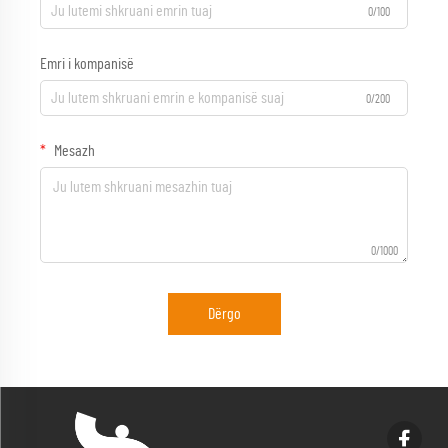
0/100
Emri i kompanisë
0/200
Mesazh
0/1000
Dërgo