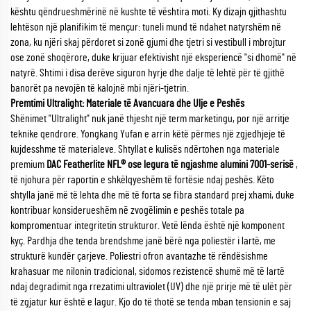
kështu qëndrueshmërinë në kushte të vështira moti. Ky dizajn gjithashtu
lehtëson një planifikim të mençur: tuneli mund të ndahet natyrshëm në
zona, ku njëri skaj përdoret si zonë gjumi dhe tjetri si vestibull i mbrojtur
ose zonë shoqërore, duke krijuar efektivisht një eksperiencë "si dhomë" në
natyrë. Shtimi i disa derëve siguron hyrje dhe dalje të lehtë për të gjithë
banorët pa nevojën të kalojnë mbi njëri-tjetrin.
Premtimi Ultralight: Materiale të Avancuara dhe Ulje e Peshës
Shënimet "Ultralight" nuk janë thjesht një term marketingu, por një arritje
teknike qendrore. Yongkang Yufan e arrin këtë përmes një zgjedhjeje të
kujdesshme të materialeve. Shtyllat e kulisës ndërtohen nga materiale
premium
DAC Featherlite NFL® ose legura të ngjashme alumini 7001-serisë
,
të njohura për raportin e shkëlqyeshëm të fortësie ndaj peshës. Këto
shtylla janë më të lehta dhe më të forta se fibra standard prej xhami, duke
kontribuar konsiderueshëm në zvogëlimin e peshës totale pa
kompromentuar integritetin strukturor. Vetë lënda është një komponent
kyç. Pardhja dhe tenda brendshme janë bërë nga poliestër i lartë, me
strukturë kundër çarjeve. Poliestri ofron avantazhe të rëndësishme
krahasuar me nilonin tradicional, sidomos rezistencë shumë më të lartë
ndaj degradimit nga rrezatimi ultraviolet (UV) dhe një prirje më të ulët për
të zgjatur kur është e lagur. Kjo do të thotë se tenda mban tensionin e saj