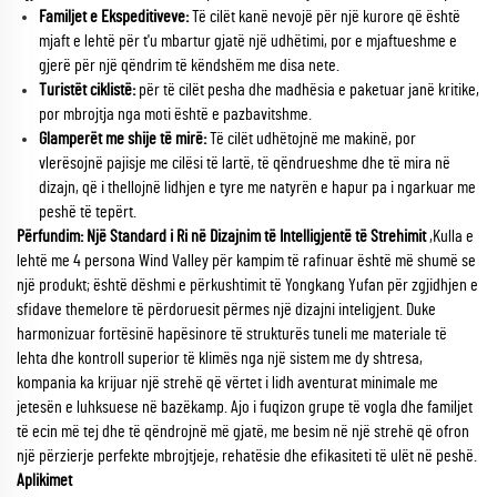
Familjet e Ekspeditiveve:
Të cilët kanë nevojë për një kurore që është
mjaft e lehtë për t'u mbartur gjatë një udhëtimi, por e mjaftueshme e
gjerë për një qëndrim të këndshëm me disa nete.
Turistët ciklistë:
për të cilët pesha dhe madhësia e paketuar janë kritike,
por mbrojtja nga moti është e pazbavitshme.
Glamperët me shije të mirë:
Të cilët udhëtojnë me makinë, por
vlerësojnë pajisje me cilësi të lartë, të qëndrueshme dhe të mira në
dizajn, që i thellojnë lidhjen e tyre me natyrën e hapur pa i ngarkuar me
peshë të tepërt.
Përfundim: Një Standard i Ri në Dizajnim të Intelligjentë të Strehimit
,Kulla e
lehtë me 4 persona Wind Valley për kampim të rafinuar është më shumë se
një produkt; është dëshmi e përkushtimit të Yongkang Yufan për zgjidhjen e
sfidave themelore të përdoruesit përmes një dizajni inteligjent. Duke
harmonizuar fortësinë hapësinore të strukturës tuneli me materiale të
lehta dhe kontroll superior të klimës nga një sistem me dy shtresa,
kompania ka krijuar një strehë që vërtet i lidh aventurat minimale me
jetesën e luhksuese në bazëkamp. Ajo i fuqizon grupe të vogla dhe familjet
të ecin më tej dhe të qëndrojnë më gjatë, me besim në një strehë që ofron
një përzierje perfekte mbrojtjeje, rehatësie dhe efikasiteti të ulët në peshë.
Aplikimet