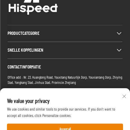
PRODUCTCATEGORIE
SNELLE KOPPELINGEN
CONTACTINFORMATIE
Office add : Nr. 23, Huanglong Road, Youxitang Natuurlijk Dorp, Youxiantang Dorp, Zhiying
Stad, Yongkang Stad, Jinhua Stad, Provincie Zhejiang
Factory add : Gebouw 2, Xiaoman E-commerce Park, Nr. 1 Tianma 4e Weg, Hongshan
District, Wuhan, Hubei-provincie, China
We value your privacy
E-mail:
[email protected]
We use cookies and similar tools to provide our services. If you don't want to
Tel:
+86-15088234353
accept all cookies, click Personalize cookies.
Accept all