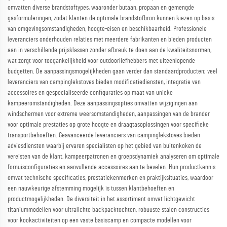
omvatten diverse brandstoftypes, waaronder butaan, propaan en gemengde
gasformuleringen, zodat klanten de optimale brandstofbron kunnen kiezen op basis
van omgevingsomstandigheden, hoogte-eisen en beschikbaarheid. Professionele
leveranciers onderhouden relaties met meerdere fabrikanten en bieden producten
aan in verschillende prijsklassen zonder afbreuk te doen aan de kwaliteitsnormen,
wat zorgt voor toegankelijkheid voor outdoorliefhebbers met uiteenlopende
budgetten. De aanpassingsmogelijkheden gaan verder dan standaardproducten; veel
leveranciers van campinglekstoves bieden modificatiediensten, integratie van
accessoires en gespecialiseerde configuraties op maat van unieke
kampeeromstandigheden. Deze aanpassingsopties omvatten wijzigingen aan
windschermen voor extreme weersomstandigheden, aanpassingen van de brander
voor optimale prestaties op grote hoogte en draagtasoplossingen voor specifieke
transportbehoeften. Geavanceerde leveranciers van campinglekstoves bieden
adviesdiensten waarbij ervaren specialisten op het gebied van buitenkoken de
vereisten van de klant, kampeerpatronen en groepsdynamiek analyseren om optimale
fornuisconfiguraties en aanvullende accessoires aan te bevelen. Hun productkennis
omvat technische specificaties, prestatiekenmerken en praktijksituaties, waardoor
een nauwkeurige afstemming mogelijk is tussen klantbehoeften en
productmogelijkheden. De diversiteit in het assortiment omvat lichtgewicht
titaniummodellen voor ultralichte backpacktochten, robuuste stalen constructies
voor kookactiviteiten op een vaste basiscamp en compacte modellen voor