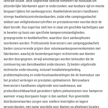
centrale locatie. Deze uitgebreide selectie elimineert de noodzaak om
afzonderlijke fabrikanten apart te onderzoeken, wat kostbare tijd en moeite
bespaart tijdens het aankoopproces. Kwaliteitsleveranciers handhaven
strenge kwaliteitscontrolestandaarden, zodat elke campinggaskachel
voldoet aan veiligheidsvoorschriften en prestatienormen voordat deze de
klant bereikt. Hun expertise stelt hen in staat om geschikte kacheltypes aan
te bevelen op basis van specifieke kampeeromstandigheden,
groepsgrootte en kookbehoeften, waardoor dure aankoopfouten
voorkomen worden. Professionele leveranciers van campinggaskachels
bieden concurrerende prijzen door volumeaankoopovereenkomsten met
fabrikanten, waarbij de kostenbesparingen rechtstreeks aan klanten
worden doorgegeven, terwijl winstmarges worden behouden die de
continuering van dienstkwaliteit ondersteunen. Zij bieden uitgebreide
technische ondersteuning, inclusief installatiebegeleiding,
probleemoplossing en onderhoudsaanbevelingen die de levensduur van
het product verlengen en prestaties optimaliseren. Betrouwbare
leveranciers handhaven uitgebreide voorraadniveaus, wat
productbeschikbaarheid garandeert tijdens piekseizoenen voor kamperen
wanneer vraag doorgaans hoger is dan aanbod. Hun gevestelde
distributienetwerken zorgen voor snellere levertijden en lagere
vervoerskosten, met name voordelig voor klanten op afgelegen locaties.