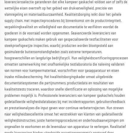
leveranciersselectie garanderen dat elke kampeer gaskachel voldoet aan of zelfs de
wettelijke eisen overtreft op het gebied van drukvatveiligheid, precisie van
vlamregeling en materiaalduurzaamheid. Kwaliteitsborging reikt door het gehele
supply chain, met inspectieprocedures bij binnenkomst om de productintegriteit,
verpakkingkwaliteit en volledigheid van documentatie te verifiëren voordat de
goederen in de voorraad worden opgenomen. Geavanceerde leveranciers van
kampeer gaskachels maken gebruik van gespecialiseerde testfaciliteiten voor
steekproefsgewijze inspecties, waarbij producten worden blootgesteld aan
gesimuleerde buitensomstandigheden zoals extreme temperaturen,
hoogteverschillen en langdurige bedrijfscycli. Hun veiligheidscertificeringsprocessen
omvatten samenwerking met onafhankelijke testlaboratoria die naleving valideren
van normen voor kampeermateriaal, voorschriften voor gasapparatuur en eisen
inzake milieubescherming. Het kwaliteitsborgingskader omvat uitgebreide
documentatiesystemen die partijnummers, productiedata en resultaten van
kwaliteitstests traceren, waardoor snelle identificatie en oplossing van mogelijke
problemen mogelijk is. Professionele leveranciers van kampeer gaskachels houden
gedetailleerde veiligheidsdatabases bij met incidentrapporten, gebruikersfeedback
en prestatieanalyses die input geven voor continue verbetertrajecten. Hun streven
naar veiligheidsexcellentie omvat het verstrekken van klanten van gedetailleerde
veiligheidsinstructies, juiste hanteringsprocedures en onderhoudsaanwijzingen om
ongevallen te voorkomen en de levensduur van apparatuur te verlengen. Kwalitatief
goede leveranciers bieden uitgebreide garantieprogramma's gesteund door