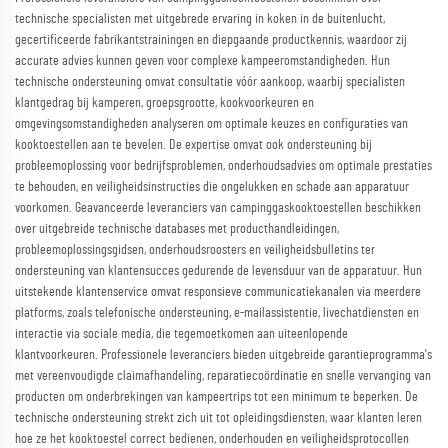
technische specialisten met uitgebrede ervaring in koken in de buitenlucht,
gecertificeerde fabrikantstrainingen en diepgaande productkennis, waardoor zij
accurate advies kunnen geven voor complexe kampeeromstandigheden. Hun
technische ondersteuning omvat consultatie vóór aankoop, waarbij specialisten
klantgedrag bij kamperen, groepsgrootte, kookvoorkeuren en
omgevingsomstandigheden analyseren om optimale keuzes en configuraties van
kooktoestellen aan te bevelen. De expertise omvat ook ondersteuning bij
probleemoplossing voor bedrijfsproblemen, onderhoudsadvies om optimale prestaties
te behouden, en veiligheidsinstructies die ongelukken en schade aan apparatuur
voorkomen. Geavanceerde leveranciers van campinggaskooktoestellen beschikken
over uitgebreide technische databases met producthandleidingen,
probleemoplossingsgidsen, onderhoudsroosters en veiligheidsbulletins ter
ondersteuning van klantensucces gedurende de levensduur van de apparatuur. Hun
uitstekende klantenservice omvat responsieve communicatiekanalen via meerdere
platforms, zoals telefonische ondersteuning, e-mailassistentie, livechatdiensten en
interactie via sociale media, die tegemoetkomen aan uiteenlopende
klantvoorkeuren. Professionele leveranciers bieden uitgebreide garantieprogramma's
met vereenvoudigde claimafhandeling, reparatiecoördinatie en snelle vervanging van
producten om onderbrekingen van kampeertrips tot een minimum te beperken. De
technische ondersteuning strekt zich uit tot opleidingsdiensten, waar klanten leren
hoe ze het kooktoestel correct bedienen, onderhouden en veiligheidsprotocollen