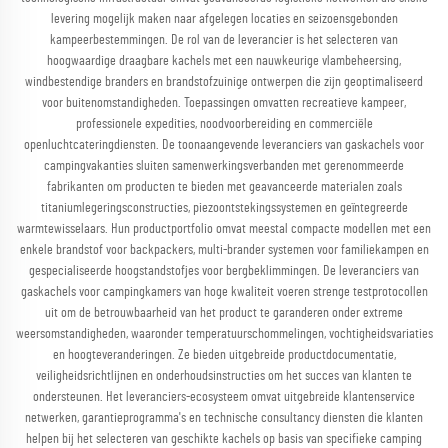
levering mogelijk maken naar afgelegen locaties en seizoensgebonden
kampeerbestemmingen. De rol van de leverancier is het selecteren van
hoogwaardige draagbare kachels met een nauwkeurige vlambeheersing,
windbestendige branders en brandstofzuinige ontwerpen die zijn geoptimaliseerd
voor buitenomstandigheden. Toepassingen omvatten recreatieve kampeer,
professionele expedities, noodvoorbereiding en commerciële
openluchtcateringdiensten. De toonaangevende leveranciers van gaskachels voor
campingvakanties sluiten samenwerkingsverbanden met gerenommeerde
fabrikanten om producten te bieden met geavanceerde materialen zoals
titaniumlegeringsconstructies, piezoontstekingssystemen en geïntegreerde
warmtewisselaars. Hun productportfolio omvat meestal compacte modellen met een
enkele brandstof voor backpackers, multi-brander systemen voor familiekampen en
gespecialiseerde hoogstandstofjes voor bergbeklimmingen. De leveranciers van
gaskachels voor campingkamers van hoge kwaliteit voeren strenge testprotocollen
uit om de betrouwbaarheid van het product te garanderen onder extreme
weersomstandigheden, waaronder temperatuurschommelingen, vochtigheidsvariaties
en hoogteveranderingen. Ze bieden uitgebreide productdocumentatie,
veiligheidsrichtlijnen en onderhoudsinstructies om het succes van klanten te
ondersteunen. Het leveranciers-ecosysteem omvat uitgebreide klantenservice
netwerken, garantieprogramma's en technische consultancy diensten die klanten
helpen bij het selecteren van geschikte kachels op basis van specifieke camping