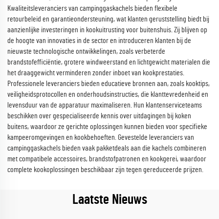
Kwaliteitsleveranciers van campinggaskachels bieden flexibele
retourbeleid en garantieondersteuning, wat klanten geruststelling biedt bij
aanzienlijke investeringen in kookuitrusting voor buitenshuis. Zij blijven op
de hoogte van innovaties in de sector en introduceren klanten bij de
nieuwste technologische ontwikkelingen, zoals verbeterde
brandstofefficiëntie, grotere windweerstand en lichtgewicht materialen die
het draaggewicht verminderen zonder inboet van kookprestaties.
Professionele leveranciers bieden educatieve bronnen aan, zoals kooktips,
veiligheidsprotocollen en onderhoudsinstructies, die klanttevredenheid en
levensduur van de apparatuur maximaliseren. Hun klantenserviceteams
beschikken over gespecialiseerde kennis over uitdagingen bij koken
buitens, waardoor ze gerichte oplossingen kunnen bieden voor specifieke
kampeeromgevingen en kookbehoeften. Gevestelde leveranciers van
campinggaskachels bieden vaak pakketdeals aan die kachels combineren
met compatibele accessoires, brandstofpatronen en kookgerei, waardoor
complete kookoplossingen beschikbaar zijn tegen gereduceerde prijzen.
Laatste Nieuws