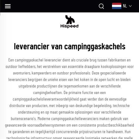
NL
leverancier van campinggaskachels
Een campinggaskachel leverancier dient als cruciale brug tussen fabrikanten en
outdoor liefhebbers, het verstrekken van essentiële draagbare kookoplossingen voor
avonturiers, kampeerders en outdoor professionals. Deze gespecialiseerde
leveranciers begrijpen de unieke eisen van het koken in de open lucht en bieden
uitgebreide productlijnen die tegemoetkomen aan de verschillende
campingbehoeften. De primaire functie van een
campinggaskachelolieverantwoordelijkheid gaat verder dan de eenvoudige
distributie van producten, met inbegrip van deskundige begeleiding, technische
ondersteuning en op maat gemaakte oplossingen voor verschillende
buitenscenario's. Moderne campinggaskachelleveranciers maken gebruik van
geavanceerde voorraadbeheersystemen om een consistente productbeschikbaarheid
te garanderen en tegelijkertijd concurrerende prijsstructuren te handhaven. Hun
technologische infrastructuur omvat geavanceerde logistieke netwerken die snelle