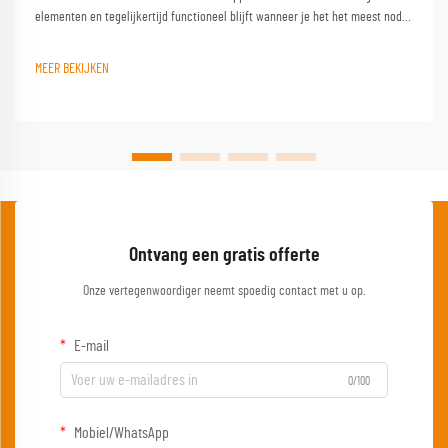
elementen en tegelijkertijd functioneel blijft wanneer je het het meest nodig
hebt. Een kwalitatieve campinglest vormt de hoeksteen van elke geslaagde
buitenervaring en verandert een eenvoudige kampeerplek in een
MEER BEKIJKEN
comfortabele basis...
Ontvang een gratis offerte
Onze vertegenwoordiger neemt spoedig contact met u op.
E-mail
0/100
Mobiel/WhatsApp