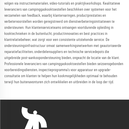
volgen via instructiematerialen, video-tutorials en praktijkworkshops. Kwalitatieve
leveranciers van campinggaskooktoestellen beschikken over systemen voor het
verzamelen van feedback, waarbij klantervaringen, productprestaties en
verbetervoorstellen worden geregistreerd om dienstverbeteringsinitiatieven te
ondersteunen. Hun klantenserviceteams ontvangen voortdurende opleiding in
kooktechnieken in de buitenlucht, productinnovaties en best practices in
klantrelatiebeheer, wat zorgt voor een consistente uitstekende service. De
ondersteuningsinfrastructuur omvat samenwerkingsnetwerken met geautoriseerde
reparatiefaciliteiten, onderdelensuppliers en technische servicedepots die
uitgebreide post-aankoopondersteuning bieden, ongeacht de locatie van de klant.
Professionele leveranciers van campinggaskooktoestellen bieden seizoensgebonden
voorbereidingsdiensten, inspectieprogramma's voor apparatuur en upgrade-
consultatie om klanten te helpen hun kookmogelijkheden optimaal te behouden
terwijl hun buitenavonturen zich ontwikkelen en uitbreiden in de loop der tijd.