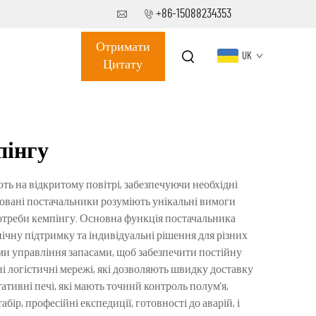
+86-15088234353
Отримати
UK
Цитату
пінгу
ь на відкритому повітрі, забезпечуючи необхідні
ізовані постачальники розуміють унікальні вимоги
 потреби кемпінгу. Основна функція постачальника
ічну підтримку та індивідуальні рішення для різних
еми управління запасами, щоб забезпечити постійну
ні логістичні мережі, які дозволяють швидку доставку
ативні печі, які мають точний контроль полум'я,
ір, професійні експедиції, готовності до аварій, і