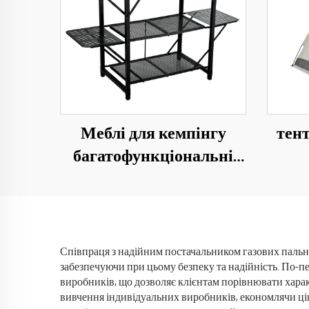
Меблі для кемпінгу
тент
багатофункціональні
складні столи для
кемпінгу подорожі
вод
складні легкі залізні
кемп
зберігання
Співпраця з надійним постачальником газових пальни
забезпечуючи при цьому безпеку та надійність. По-п
виробників, що дозволяє клієнтам порівнювати харак
вивчення індивідуальних виробників, економлячи ці