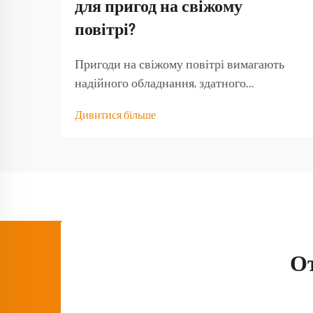
для пригод на свіжому
повітрі?
Пригоди на свіжому повітрі вимагають
надійного обладнання, здатного
витримати навантаження від природних
Дивитися більше
умов і забезпечити функціональність тоді,
коли воно найбільше потрібне. Якісний
туристичний стіл стає основою будь-якого
успішного досвіду на природі,
перетворюючи базовий кемпінг...
О