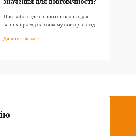
значення для довговічності?
сто
ва
При виборі ідеального шезлонга для
ваших пригод на свіжому повітрі склад
Прав
матеріалу є найважливішим чинником, що
може
Дивитися більше
визначає довготривалу міцність і
свіж
Диви
експлуатаційні характеристики. Жорстке
на п
прибережне середовище ставить перед
Неза
собою унікальні виклики, які можуть
вихі
швидко зруйнувати...
чи с
ію