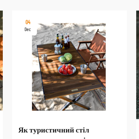
04
Dec
Як туристичний стіл