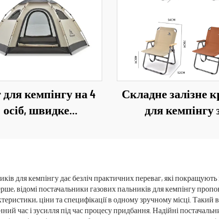
 для кемпінгу на 4
Складне залізне к
осіб, швидке
для кемпінгу 
розгортання,
багатошарової тк
онепроникний, для
600D Oxford, крісл
інгу на відкритому
пікніку на відкр
повітрі
повітрі
ків для кемпінгу дає безліч практичних переваг, які покращують в
ерше, відомі постачальники газових пальників для кемпінгу проп
теристики, ціни та специфікації в одному зручному місці. Такий 
нний час і зусилля під час процесу придбання. Надійні постачал