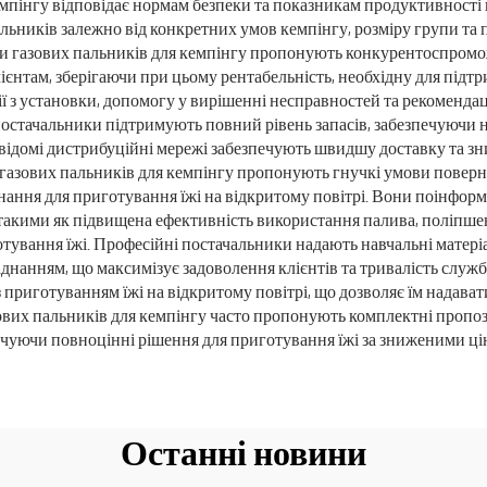
мпінгу відповідає нормам безпеки та показникам продуктивності п
льників залежно від конкретних умов кемпінгу, розміру групи та 
и газових пальників для кемпінгу пропонують конкурентоспроможн
єнтам, зберігаючи при цьому рентабельність, необхідну для підт
ї з установки, допомогу у вирішенні несправностей та рекоменда
остачальники підтримують повний рівень запасів, забезпечуючи на
 відомі дистрибуційні мережі забезпечують швидшу доставку та зн
и газових пальників для кемпінгу пропонують гнучкі умови поверн
аднання для приготування їжі на відкритому повітрі. Вони поінформо
акими як підвищена ефективність використання палива, поліпшена 
отування їжі. Професійні постачальники надають навчальні матер
аднанням, що максимізує задоволення клієнтів та тривалість служ
 з приготуванням їжі на відкритому повітрі, що дозволяє їм надава
зових пальників для кемпінгу часто пропонують комплектні пропо
ечуючи повноцінні рішення для приготування їжі за зниженими ці
Останні новини