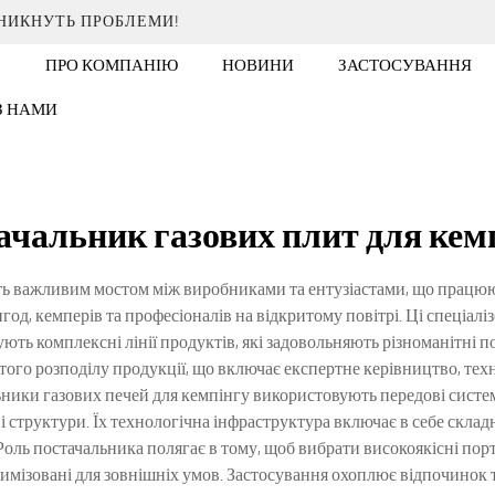
ИНИКНУТЬ ПРОБЛЕМИ!
ПРО КОМПАНІЮ
НОВИНИ
ЗАСТОСУВАННЯ
 З НАМИ
ачальник газових плит для кем
ь важливим мостом між виробниками та ентузіастами, що працюют
год, кемперів та професіоналів на відкритому повітрі. Ці спеціал
ують комплексні лінії продуктів, які задовольняють різноманітні
того розподілу продукції, що включає експертне керівництво, техн
льники газових печей для кемпінгу використовують передові сист
і структури. Їх технологічна інфраструктура включає в себе склад
 Роль постачальника полягає в тому, щоб вибрати високоякісні порт
тимізовані для зовнішніх умов. Застосування охоплює відпочинок таб