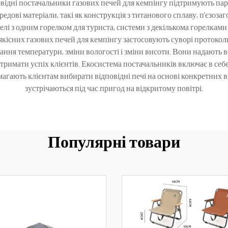
відні постачальники газових печей для кемпінгу підтримують па
дові матеріали, такі як конструкція з титанового сплаву, п'єзозаг
і з одним горелком для туриста, системи з декількома горелками 
якісних газових печей для кемпінгу застосовують суворі протоколи
ня температури, зміни вологості і зміни висоти. Вони надають 
тримати успіх клієнтів. Екосистема постачальників включає в себ
омагають клієнтам вибирати відповідні печі на основі конкретних в
зустрічаються під час пригод на відкритому повітрі.
Популярні товари