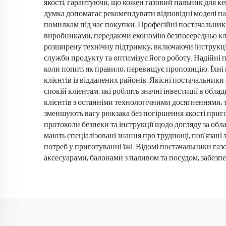
якості, гарантуючи, що кожен газовий пальник для ке
думка допомагає рекомендувати відповідні моделі па
помилкам під час покупки. Професійні постачальник
виробниками, передаючи економію безпосередньо клі
розширену технічну підтримку, включаючи інструкці
служби продукту та оптимізує його роботу. Надійні п
коли попит, як правило, перевищує пропозицію. Їхні
клієнтів із віддалених районів. Якісні постачальник
спокій клієнтам, які роблять значні інвестиції в обл
клієнтів з останніми технологічними досягненнями, т
зменшують вагу рюкзака без погіршення якості приг
протоколи безпеки та інструкції щодо догляду за обл
мають спеціалізовані знання про труднощі, пов’язані
потреб у приготуванні їжі. Відомі постачальники га
аксесуарами, балонами з паливом та посудом, забезп