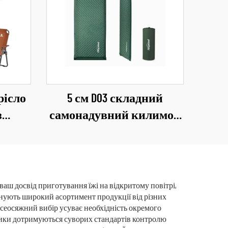
рісло
5 см D03 складний
з
самонадувний килимок
анини
для кемпінгу, ущільнена
о для
надувна матрац для сну
итому
на свіжому повітрі, у
вітальні, парку
аш досвід приготування їжі на відкритому повітрі,
онують широкий асортимент продукції від різних
всеосяжний вибір усуває необхідність окремого
ьники дотримуються суворих стандартів контролю