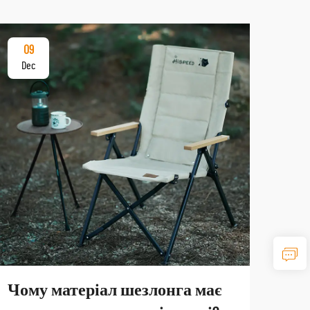
09
12
Dec
De
Чому матеріал шезлонга має
Яки