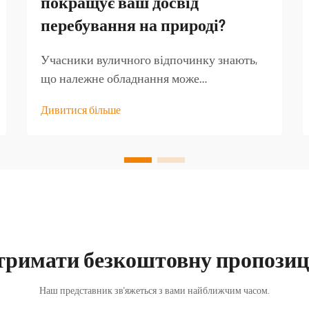
покращує ваш досвід
перебування на природі?
Учасники вуличного відпочинку знають,
що належне обладнання може
перетворити добру туристичну подорож
Дивитися більше
на незабутню пригоду. Серед найменш
оцінених предметів спорядження —
якісний туристичний стіл, який стає
основою для безлічі активностей на
свіжому повітрі...
тримати безкоштовну пропозиц
Наш представник зв'яжеться з вами найближчим часом.