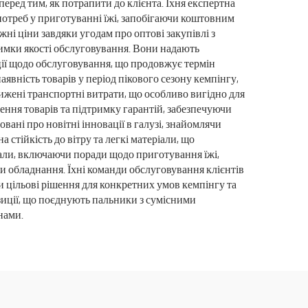
еред тим, як потрапити до клієнта. Їхня експертна
потреб у приготуванні їжі, запобігаючи коштовним
і ціни завдяки угодам про оптові закупівлі з
римки якості обслуговування. Вони надають
ції щодо обслуговування, що продовжує термін
явність товарів у період пікового сезону кемпінгу,
ижені транспортні витрати, що особливо вигідно для
ення товарів та підтримку гарантій, забезпечуючи
вані про новітні інновації в галузі, знайомлячи
стійкість до вітру та легкі матеріали, що
іали, включаючи поради щодо приготування їжі,
би обладнання. Їхні команди обслуговування клієнтів
ти цільові рішення для конкретних умов кемпінгу та
зиції, що поєднують пальники з сумісними
нами.