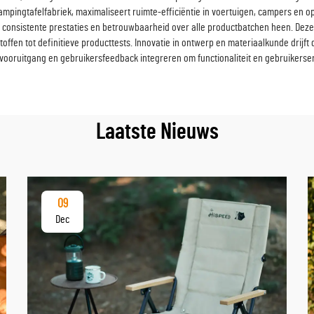
pingtafelfabriek, maximaliseert ruimte-efficiëntie in voertuigen, campers en 
nsistente prestaties en betrouwbaarheid over alle productbatchen heen. Deze f
fen tot definitieve producttests. Innovatie in ontwerp en materiaalkunde drijft 
ooruitgang en gebruikersfeedback integreren om functionaliteit en gebruikerser
Laatste Nieuws
09
Dec