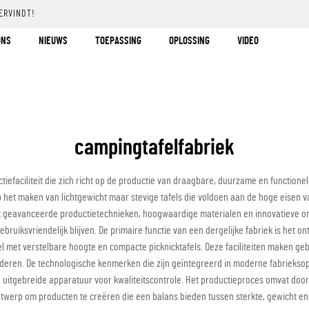
ERVINDT!
ONS
NIEUWS
TOEPASSING
OPLOSSING
VIDEO
campingtafelfabriek
tiefaciliteit die zich richt op de productie van draagbare, duurzame en functi
 op het maken van lichtgewicht maar stevige tafels die voldoen aan de hoge eisen
rt geavanceerde productietechnieken, hoogwaardige materialen en innovatieve on
uiksvriendelijk blijven. De primaire functie van een dergelijke fabriek is het 
odel met verstelbare hoogte en compacte picknicktafels. Deze faciliteiten maken
randeren. De technologische kenmerken die zijn geïntegreerd in moderne fabrie
 uitgebreide apparatuur voor kwaliteitscontrole. Het productieproces omvat do
erp om producten te creëren die een balans bieden tussen sterkte, gewicht en f