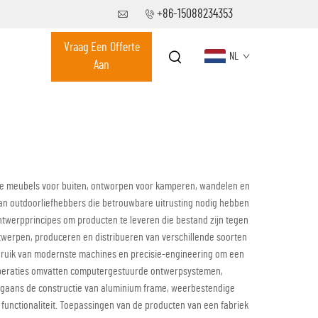
+86-15088234353
Vraag Een Offerte
NL
Aan
onele meubels voor buiten, ontworpen voor kamperen, wandelen en
 van outdoorliefhebbers die betrouwbare uitrusting nodig hebben
twerpprincipes om producten te leveren die bestand zijn tegen
ontwerpen, produceren en distribueren van verschillende soorten
 gebruik van modernste machines en precisie-engineering om een
ksoperaties omvatten computergestuurde ontwerpsystemen,
orgaans de constructie van aluminium frame, weerbestendige
unctionaliteit. Toepassingen van de producten van een fabriek