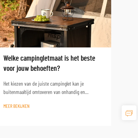
Welke campingletmaat is het beste
Hoe 
voor jouw behoeften?
voor
Het kiezen van de juiste campinglet kan je
Het k
buitenmaaltijd omtoveren van onhandig en
buite
ongemakkelijk naar plezierig en functioneel. Of je nu
met h
MEER BEKIJKEN
MEER 
een weekendje kampeert met het gezin of alleen op
tocht
avontuur gaat, het begrijpen van hoe ...
je com