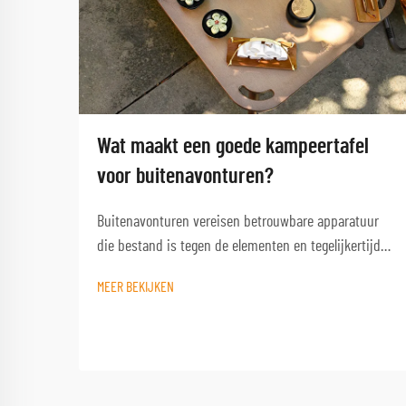
Wat maakt een goede kampeertafel
voor buitenavonturen?
Buitenavonturen vereisen betrouwbare apparatuur
die bestand is tegen de elementen en tegelijkertijd
functioneel blijft wanneer je het het meest nodig
MEER BEKIJKEN
hebt. Een kwalitatieve campinglest vormt de
hoeksteen van elke geslaagde buitenervaring en
verandert een eenvoudige kampeerplek in een
comfortabele basis...