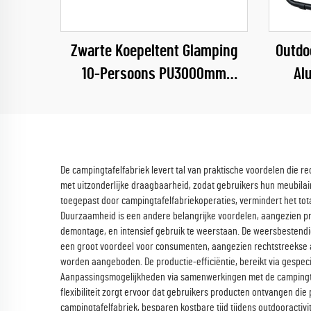
Zwarte Koepeltent Glamping
Outdo
10-Persoons PU3000mm
Al
Camping Outdoor Wintertent
Wa
De campingtafelfabriek levert tal van praktische voordelen die r
met uitzonderlijke draagbaarheid, zodat gebruikers hun meubilai
toegepast door campingtafelfabriekoperaties, vermindert het total
Duurzaamheid is een andere belangrijke voordelen, aangezien 
demontage, en intensief gebruik te weerstaan. De weersbestendig
een groot voordeel voor consumenten, aangezien rechtstreekse 
worden aangeboden. De productie-efficiëntie, bereikt via gespecia
Aanpassingsmogelijkheden via samenwerkingen met de campingtafel
flexibiliteit zorgt ervoor dat gebruikers producten ontvangen d
campingtafelfabriek, besparen kostbare tijd tijdens outdooracti