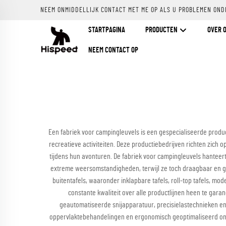
NEEM ONMIDDELLIJK CONTACT MET ME OP ALS U PROBLEMEN OND
STARTPAGINA
PRODUCTEN
OVER 
NEEM CONTACT OP
Een fabriek voor campingleuvels is een gespecialiseerde produc
recreatieve activiteiten. Deze productiebedrijven richten zich
tijdens hun avonturen. De fabriek voor campingleuvels hantee
extreme weersomstandigheden, terwijl ze toch draagbaar en gebr
buitentafels, waaronder inklapbare tafels, roll-top tafels, m
constante kwaliteit over alle productlijnen heen te ga
geautomatiseerde snijapparatuur, precisielastechnieken en
oppervlaktebehandelingen en ergonomisch geoptimaliseerd ontw