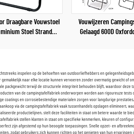
or Draagbare Vouwstoel
Vouwijzeren Camping
uminium Stoel Strand
Gelaagd 600D Oxford
ndelen Campingstoel
Outdoor Picknickst
echtstreeks inspelen op de behoeften van outdoorliefhebbers en gelegenheidsgebru
r gemakkelijk naar elke locatie kunnen vervoeren zonder overmatig gewicht of om
e packgewicht terwijl de structurele integriteit behouden blijft, waardoor deze t
producten van de campingtafelfabriek onderworpen worden aan rigoureuze test
e coatings en corrosiebestendige materialen zorgen voor langdurige prestaties, 
aankoop via de campingtafelfabriek vaak tussenhandels opslagen elimineert, wa
liseerde productielijnen, stelt deze faciliteiten in staat om betere waarde te b
fabriek stellen klanten in staat om specifieke kenmerken, kleuren of configura
ie perfect zijn afgestemd op hun beoogde toepassingen. Snelle opzet- en afbreek
viteiten, zodat gebruikers zich kunnen richten op het genieten van hun ervaringe