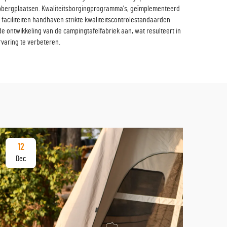
opbergplaatsen. Kwaliteitsborgingprogramma's, geïmplementeerd
aciliteiten handhaven strikte kwaliteitscontrolestandaarden
de ontwikkeling van de campingtafelfabriek aan, wat resulteert in
varing te verbeteren.
12
17
Dec
De