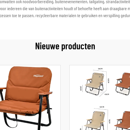
mvatten ook noodvoorbereiding, buitenevenementen, tailgating, strandactiviteit
ng voor iedereen die van buitenactiviteiten houdt of behoefte heeft aan draagba
cessen toe te passen, recycleerbare materialen te gebruiken en verspilling gedu
Nieuwe producten