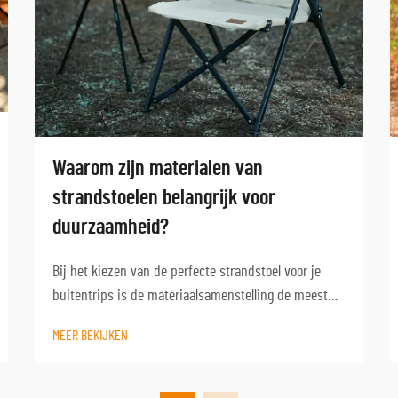
Waarom zijn materialen van
strandstoelen belangrijk voor
duurzaamheid?
Bij het kiezen van de perfecte strandstoel voor je
buitentrips is de materiaalsamenstelling de meest
cruciale factor voor de lange-termijn duurzaamheid
MEER BEKIJKEN
en prestaties. De zware kustomgeving brengt unieke
uitdagingen met zich mee die snel kunnen leiden tot
...