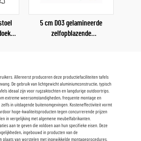
stoel
5 cm D03 gelamineerde
doek
zelfopblazende
oel
campingslaapmat, verdikte
luchtmatras voor buitenshuis,
woonkamer, parkgebruik,
slaapmat
ikers. Allereerst produceren deze productiefaciliteiten tafels
vang. De gebruik van lichtgewicht aluminiumconstructie, typisch
afels ideaal zijn voor rugzaktochten en langdurige outdoortrips.
s om extreme weersomstandigheden, frequente montage en
zelfs in uitdagende buitenomgevingen. Kosteneffectiviteit vormt
ardoor hoge-kwaliteitsproducten tegen concurrerende prijzen
ieden in vergelijking met algemene meubelfabrikanten.
ties aan te geven die voldoen aan hun specifieke eisen. Deze
mogelijkheden, ingebouwd in producten van de
n in plaats van worstelen met ingewikkelde montageprocedures.