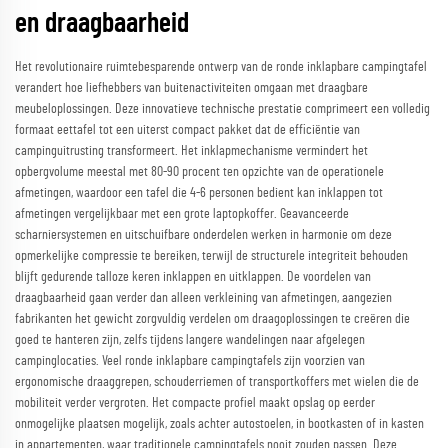
en draagbaarheid
Het revolutionaire ruimtebesparende ontwerp van de ronde inklapbare campingtafel
verandert hoe liefhebbers van buitenactiviteiten omgaan met draagbare
meubeloplossingen. Deze innovatieve technische prestatie comprimeert een volledig
formaat eettafel tot een uiterst compact pakket dat de efficiëntie van
campinguitrusting transformeert. Het inklapmechanisme vermindert het
opbergvolume meestal met 80-90 procent ten opzichte van de operationele
afmetingen, waardoor een tafel die 4-6 personen bedient kan inklappen tot
afmetingen vergelijkbaar met een grote laptopkoffer. Geavanceerde
scharniersystemen en uitschuifbare onderdelen werken in harmonie om deze
opmerkelijke compressie te bereiken, terwijl de structurele integriteit behouden
blijft gedurende talloze keren inklappen en uitklappen. De voordelen van
draagbaarheid gaan verder dan alleen verkleining van afmetingen, aangezien
fabrikanten het gewicht zorgvuldig verdelen om draagoplossingen te creëren die
goed te hanteren zijn, zelfs tijdens langere wandelingen naar afgelegen
campinglocaties. Veel ronde inklapbare campingtafels zijn voorzien van
ergonomische draaggrepen, schouderriemen of transportkoffers met wielen die de
mobiliteit verder vergroten. Het compacte profiel maakt opslag op eerder
onmogelijke plaatsen mogelijk, zoals achter autostoelen, in bootkasten of in kasten
in appartementen, waar traditionele campingtafels nooit zouden passen. Deze