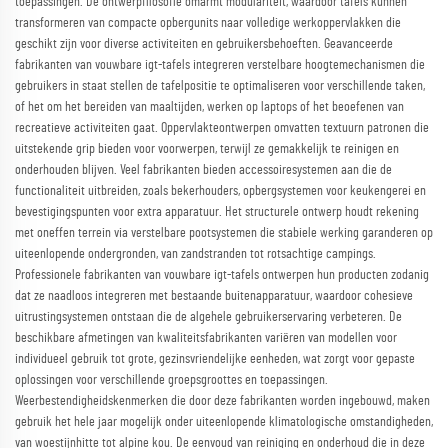
toepassingen. De ontwerpfilosofie omarmt modulariteit, waardoor tafels kunnen
transformeren van compacte opbergunits naar volledige werkoppervlakken die
geschikt zijn voor diverse activiteiten en gebruikersbehoeften. Geavanceerde
fabrikanten van vouwbare igt-tafels integreren verstelbare hoogtemechanismen die
gebruikers in staat stellen de tafelpositie te optimaliseren voor verschillende taken,
of het om het bereiden van maaltijden, werken op laptops of het beoefenen van
recreatieve activiteiten gaat. Oppervlakteontwerpen omvatten textuurn patronen die
uitstekende grip bieden voor voorwerpen, terwijl ze gemakkelijk te reinigen en
onderhouden blijven. Veel fabrikanten bieden accessoiresystemen aan die de
functionaliteit uitbreiden, zoals bekerhouders, opbergsystemen voor keukengerei en
bevestigingspunten voor extra apparatuur. Het structurele ontwerp houdt rekening
met oneffen terrein via verstelbare pootsystemen die stabiele werking garanderen op
uiteenlopende ondergronden, van zandstranden tot rotsachtige campings.
Professionele fabrikanten van vouwbare igt-tafels ontwerpen hun producten zodanig
dat ze naadloos integreren met bestaande buitenapparatuur, waardoor cohesieve
uitrustingsystemen ontstaan die de algehele gebruikerservaring verbeteren. De
beschikbare afmetingen van kwaliteitsfabrikanten variëren van modellen voor
individueel gebruik tot grote, gezinsvriendelijke eenheden, wat zorgt voor gepaste
oplossingen voor verschillende groepsgroottes en toepassingen.
Weerbestendigheidskenmerken die door deze fabrikanten worden ingebouwd, maken
gebruik het hele jaar mogelijk onder uiteenlopende klimatologische omstandigheden,
van woestijnhitte tot alpine kou. De eenvoud van reiniging en onderhoud die in deze