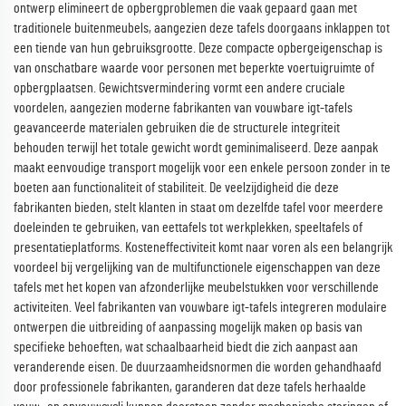
ontwerp elimineert de opbergproblemen die vaak gepaard gaan met
traditionele buitenmeubels, aangezien deze tafels doorgaans inklappen tot
een tiende van hun gebruiksgrootte. Deze compacte opbergeigenschap is
van onschatbare waarde voor personen met beperkte voertuigruimte of
opbergplaatsen. Gewichtsvermindering vormt een andere cruciale
voordelen, aangezien moderne fabrikanten van vouwbare igt-tafels
geavanceerde materialen gebruiken die de structurele integriteit
behouden terwijl het totale gewicht wordt geminimaliseerd. Deze aanpak
maakt eenvoudige transport mogelijk voor een enkele persoon zonder in te
boeten aan functionaliteit of stabiliteit. De veelzijdigheid die deze
fabrikanten bieden, stelt klanten in staat om dezelfde tafel voor meerdere
doeleinden te gebruiken, van eettafels tot werkplekken, speeltafels of
presentatieplatforms. Kosteneffectiviteit komt naar voren als een belangrijk
voordeel bij vergelijking van de multifunctionele eigenschappen van deze
tafels met het kopen van afzonderlijke meubelstukken voor verschillende
activiteiten. Veel fabrikanten van vouwbare igt-tafels integreren modulaire
ontwerpen die uitbreiding of aanpassing mogelijk maken op basis van
specifieke behoeften, wat schaalbaarheid biedt die zich aanpast aan
veranderende eisen. De duurzaamheidsnormen die worden gehandhaafd
door professionele fabrikanten, garanderen dat deze tafels herhaalde