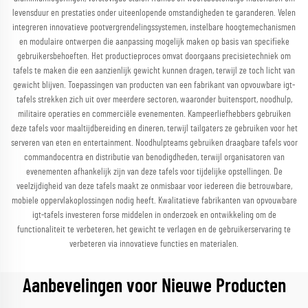
levensduur en prestaties onder uiteenlopende omstandigheden te garanderen. Velen
integreren innovatieve pootvergrendelingssystemen, instelbare hoogtemechanismen
en modulaire ontwerpen die aanpassing mogelijk maken op basis van specifieke
gebruikersbehoeften. Het productieproces omvat doorgaans precisietechniek om
tafels te maken die een aanzienlijk gewicht kunnen dragen, terwijl ze toch licht van
gewicht blijven. Toepassingen van producten van een fabrikant van opvouwbare igt-
tafels strekken zich uit over meerdere sectoren, waaronder buitensport, noodhulp,
militaire operaties en commerciële evenementen. Kampeerliefhebbers gebruiken
deze tafels voor maaltijdbereiding en dineren, terwijl tailgaters ze gebruiken voor het
serveren van eten en entertainment. Noodhulpteams gebruiken draagbare tafels voor
commandocentra en distributie van benodigdheden, terwijl organisatoren van
evenementen afhankelijk zijn van deze tafels voor tijdelijke opstellingen. De
veelzijdigheid van deze tafels maakt ze onmisbaar voor iedereen die betrouwbare,
mobiele oppervlakoplossingen nodig heeft. Kwalitatieve fabrikanten van opvouwbare
igt-tafels investeren forse middelen in onderzoek en ontwikkeling om de
functionaliteit te verbeteren, het gewicht te verlagen en de gebruikerservaring te
verbeteren via innovatieve functies en materialen.
Aanbevelingen voor Nieuwe Producten