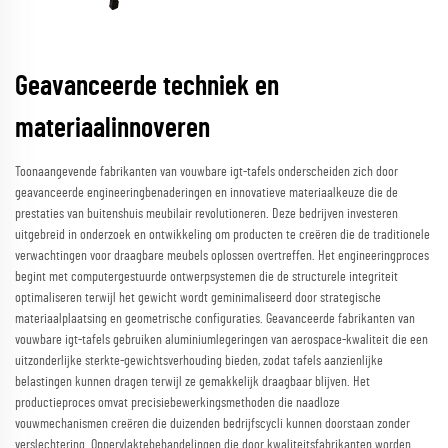
Geavanceerde techniek en
materiaalinnoveren
Toonaangevende fabrikanten van vouwbare igt-tafels onderscheiden zich door
geavanceerde engineeringbenaderingen en innovatieve materiaalkeuze die de
prestaties van buitenshuis meubilair revolutioneren. Deze bedrijven investeren
uitgebreid in onderzoek en ontwikkeling om producten te creëren die de traditionele
verwachtingen voor draagbare meubels oplossen overtreffen. Het engineeringproces
begint met computergestuurde ontwerpsystemen die de structurele integriteit
optimaliseren terwijl het gewicht wordt geminimaliseerd door strategische
materiaalplaatsing en geometrische configuraties. Geavanceerde fabrikanten van
vouwbare igt-tafels gebruiken aluminiumlegeringen van aerospace-kwaliteit die een
uitzonderlijke sterkte-gewichtsverhouding bieden, zodat tafels aanzienlijke
belastingen kunnen dragen terwijl ze gemakkelijk draagbaar blijven. Het
productieproces omvat precisiebewerkingsmethoden die naadloze
vouwmechanismen creëren die duizenden bedrijfscycli kunnen doorstaan zonder
verslechtering. Oppervlaktebehandelingen die door kwaliteitsfabrikanten worden