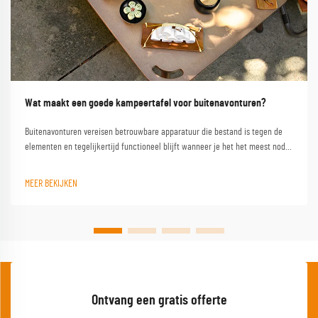
Wat maakt een goede kampeertafel voor buitenavonturen?
Buitenavonturen vereisen betrouwbare apparatuur die bestand is tegen de
elementen en tegelijkertijd functioneel blijft wanneer je het het meest nodig
hebt. Een kwalitatieve campinglest vormt de hoeksteen van elke geslaagde
buitenervaring en verandert een eenvoudige kampeerplek in een
MEER BEKIJKEN
comfortabele basis...
Ontvang een gratis offerte