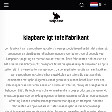
NL
klapbare igt tafelfabrikant
Een fabrikant van opvouwbare igt-tafels is een gespecialiseerd bedrijf dat ontwerpt,
produceert en distribueert inklapbare meubels voor buiten, vooral bedoeld voor
kamperen, tailgating en recreatieve activiteiten. Deze fabrikanten richten zich op
het creëren van lichtgewicht, draagbare tafels die gemakkelijk te vervoeren en op te
zetten zijn in diverse buitensomgevingen. De belangrijkste functie van een fabrikant
van opvouwbare igt-tafels is het ontwikkelen van tafels die duurzaamheid
combineren met gebruiksgemak, zodat gebruikers kunnen beschikken over een
stabiel oppervlak voor eten, koken en diverse activiteiten, terwijl de draagbaarheid
behouden blijft. De technologische kenmerken die in deze producten zijn verwerkt,
omvatten geavanceerde inklappingsmechanismen waarmee tafels tot een compacte
afmeting kunnen worden samengevouwen voor opslag en transport. Moderne
fabrikanten van opvouwbare igt-tafels maken gebruik van hoogwaardige
aluminiumlegeringen, verstevigde stalen frames en weersbestendige materialen om