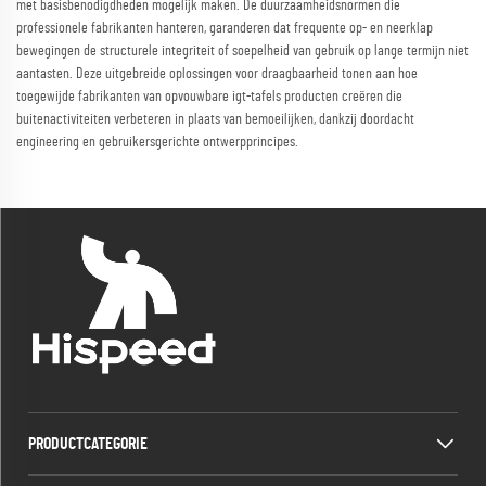
met basisbenodigdheden mogelijk maken. De duurzaamheidsnormen die
professionele fabrikanten hanteren, garanderen dat frequente op- en neerklap
bewegingen de structurele integriteit of soepelheid van gebruik op lange termijn niet
aantasten. Deze uitgebreide oplossingen voor draagbaarheid tonen aan hoe
toegewijde fabrikanten van opvouwbare igt-tafels producten creëren die
buitenactiviteiten verbeteren in plaats van bemoeilijken, dankzij doordacht
engineering en gebruikersgerichte ontwerpprincipes.
PRODUCTCATEGORIE