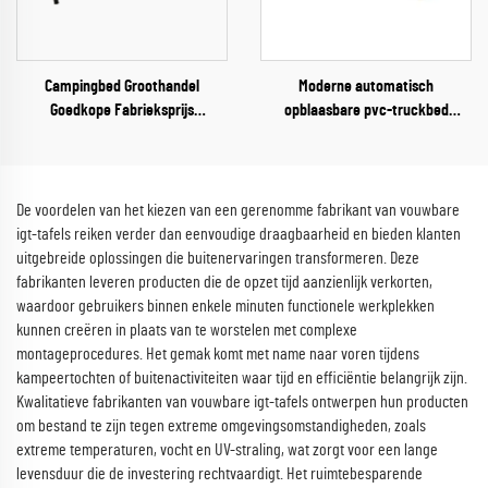
Campingbed Groothandel
Moderne automatisch
Goedkope Fabrieksprijs
opblaasbare pvc-truckbed
Aanbieding Vouwontwerp
luchtmatras 40 cm opvouwbaar
Verstelbaar Outdoor Aluminium
eenpersoons- of
Slaapcampingbed
tweepersoonsbed voor gebruik
buitenshuis, woonkamer of park
De voordelen van het kiezen van een gerenomme fabrikant van vouwbare
igt-tafels reiken verder dan eenvoudige draagbaarheid en bieden klanten
uitgebreide oplossingen die buitenervaringen transformeren. Deze
fabrikanten leveren producten die de opzet tijd aanzienlijk verkorten,
waardoor gebruikers binnen enkele minuten functionele werkplekken
kunnen creëren in plaats van te worstelen met complexe
montageprocedures. Het gemak komt met name naar voren tijdens
kampeertochten of buitenactiviteiten waar tijd en efficiëntie belangrijk zijn.
Kwalitatieve fabrikanten van vouwbare igt-tafels ontwerpen hun producten
om bestand te zijn tegen extreme omgevingsomstandigheden, zoals
extreme temperaturen, vocht en UV-straling, wat zorgt voor een lange
levensduur die de investering rechtvaardigt. Het ruimtebesparende