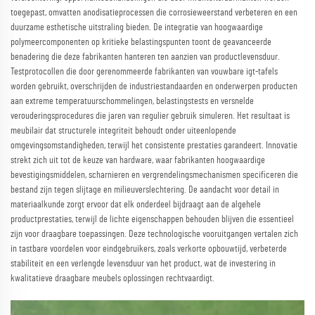
toegepast, omvatten anodisatieprocessen die corrosieweerstand verbeteren en een
duurzame esthetische uitstraling bieden. De integratie van hoogwaardige
polymeercomponenten op kritieke belastingspunten toont de geavanceerde
benadering die deze fabrikanten hanteren ten aanzien van productlevensduur.
Testprotocollen die door gerenommeerde fabrikanten van vouwbare igt-tafels
worden gebruikt, overschrijden de industriestandaarden en onderwerpen producten
aan extreme temperatuurschommelingen, belastingstests en versnelde
verouderingsprocedures die jaren van regulier gebruik simuleren. Het resultaat is
meubilair dat structurele integriteit behoudt onder uiteenlopende
omgevingsomstandigheden, terwijl het consistente prestaties garandeert. Innovatie
strekt zich uit tot de keuze van hardware, waar fabrikanten hoogwaardige
bevestigingsmiddelen, scharnieren en vergrendelingsmechanismen specificeren die
bestand zijn tegen slijtage en milieuverslechtering. De aandacht voor detail in
materiaalkunde zorgt ervoor dat elk onderdeel bijdraagt aan de algehele
productprestaties, terwijl de lichte eigenschappen behouden blijven die essentieel
zijn voor draagbare toepassingen. Deze technologische vooruitgangen vertalen zich
in tastbare voordelen voor eindgebruikers, zoals verkorte opbouwtijd, verbeterde
stabiliteit en een verlengde levensduur van het product, wat de investering in
kwalitatieve draagbare meubels oplossingen rechtvaardigt.