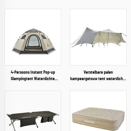
4-Persoons Instant Pop-up
Verstelbare palen
Glampingtent Waterdichte
kampeargetouw tent waterdichte
Outdoor Campingtent
regenafdekking 10-20 persoons
feest strand overkapping
schaduwgetouw tent