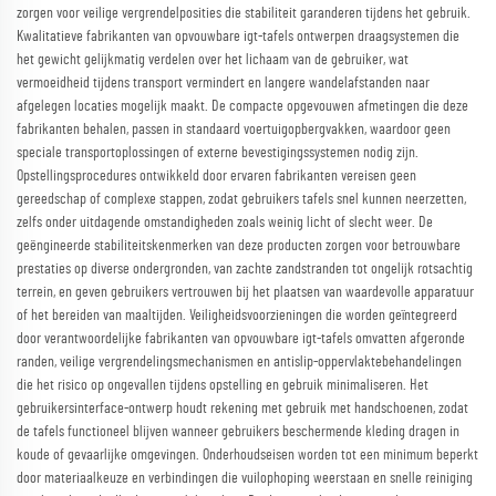
zorgen voor veilige vergrendelposities die stabiliteit garanderen tijdens het gebruik.
Kwalitatieve fabrikanten van opvouwbare igt-tafels ontwerpen draagsystemen die
het gewicht gelijkmatig verdelen over het lichaam van de gebruiker, wat
vermoeidheid tijdens transport vermindert en langere wandelafstanden naar
afgelegen locaties mogelijk maakt. De compacte opgevouwen afmetingen die deze
fabrikanten behalen, passen in standaard voertuigopbergvakken, waardoor geen
speciale transportoplossingen of externe bevestigingssystemen nodig zijn.
Opstellingsprocedures ontwikkeld door ervaren fabrikanten vereisen geen
gereedschap of complexe stappen, zodat gebruikers tafels snel kunnen neerzetten,
zelfs onder uitdagende omstandigheden zoals weinig licht of slecht weer. De
geëngineerde stabiliteitskenmerken van deze producten zorgen voor betrouwbare
prestaties op diverse ondergronden, van zachte zandstranden tot ongelijk rotsachtig
terrein, en geven gebruikers vertrouwen bij het plaatsen van waardevolle apparatuur
of het bereiden van maaltijden. Veiligheidsvoorzieningen die worden geïntegreerd
door verantwoordelijke fabrikanten van opvouwbare igt-tafels omvatten afgeronde
randen, veilige vergrendelingsmechanismen en antislip-oppervlaktebehandelingen
die het risico op ongevallen tijdens opstelling en gebruik minimaliseren. Het
gebruikersinterface-ontwerp houdt rekening met gebruik met handschoenen, zodat
de tafels functioneel blijven wanneer gebruikers beschermende kleding dragen in
koude of gevaarlijke omgevingen. Onderhoudseisen worden tot een minimum beperkt
door materiaalkeuze en verbindingen die vuilophoping weerstaan en snelle reiniging