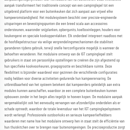
aanpak transformeert het traditionele concept van een campinglepel tot een
uitgebreid platform voor een buitenkeuken dat zich aanpast aan vrijwel elke
kampeeromstandigheid. Het modulesysteem beschikt over precisie-engineerde
uitsparingen en bevestigingspunten die een breed scala aan accessoires
ondersteunen, waaronder snijplanken, opbergunits, koelboxinleggen, houders voor
keukengerei en speciale kookoppervlakken. Elk onderdeel integreert naadloos met
de hoofdlepelstructuur via veilige vergrendelingsmechanismen die stabiliteit
garanderen tijdens gebruik, terwijl snelle herconfiguratie mogelijk is wanneer de
behoeften veranderen. Het modulaire ontwerp van de IGT campinglepel stelt
gebruikers in staat om persoonlijke opstellingen te creëren die zijn afgestemd op
hun specifieke kookvoorkeuren, groepsgrootte en beschikbare ruimte. Deze
flexibiliteit is bijzonder waardevol voor gezinnen die verschillende configuraties
nodig hebben voor diverse activiteiten gedurende hun kampeerervaring. De
uitbreidbaarheid van het systeem betekent dat kampeerders geleidelijk aan extra
modules kunnen aanschaffen, waardoor ze een complete buitenkeuken kunnen
opbouwen zonder in het begin alles tegelijk te hoeven kopen. De modulaire aanpak
vergemakkelijkt ook het eenvoudig vervangen van afzonderlijke onderdelen als er
schade optreedt, waardoor de totale levensduur van het IGT campinglepelsysteem
wordt verlengd. Professionele outdoorkoks en serieuze kampeerliefhebbers
waarderen met name hoe het modulaire ontwerp hen in staat stelt de efficiëntie van
hun thuiskitchen over te brengen naar buitenomgevingen. De precisieproductie zorgt