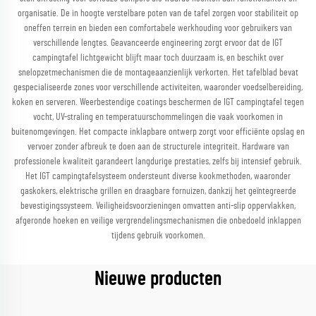
organisatie. De in hoogte verstelbare poten van de tafel zorgen voor stabiliteit op
oneffen terrein en bieden een comfortabele werkhouding voor gebruikers van
verschillende lengtes. Geavanceerde engineering zorgt ervoor dat de IGT
campingtafel lichtgewicht blijft maar toch duurzaam is, en beschikt over
snelopzetmechanismen die de montageaanzienlijk verkorten. Het tafelblad bevat
gespecialiseerde zones voor verschillende activiteiten, waaronder voedselbereiding,
koken en serveren. Weerbestendige coatings beschermen de IGT campingtafel tegen
vocht, UV-straling en temperatuurschommelingen die vaak voorkomen in
buitenomgevingen. Het compacte inklapbare ontwerp zorgt voor efficiënte opslag en
vervoer zonder afbreuk te doen aan de structurele integriteit. Hardware van
professionele kwaliteit garandeert langdurige prestaties, zelfs bij intensief gebruik.
Het IGT campingtafelsysteem ondersteunt diverse kookmethoden, waaronder
gaskokers, elektrische grillen en draagbare fornuizen, dankzij het geïntegreerde
bevestigingssysteem. Veiligheidsvoorzieningen omvatten anti-slip oppervlakken,
afgeronde hoeken en veilige vergrendelingsmechanismen die onbedoeld inklappen
tijdens gebruik voorkomen.
Nieuwe producten