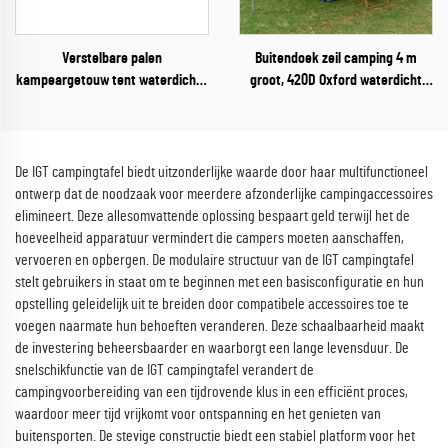
Verstelbare palen
Buitendoek zeil camping 4 m
kampeargetouw tent waterdichte
groot, 420D Oxford waterdicht
regenafdekking 10-20 persoons
opvouwbaar regenuiltent met
feest strand overkapping
stalen palen
schaduwgetouw tent
De IGT campingtafel biedt uitzonderlijke waarde door haar multifunctioneel
ontwerp dat de noodzaak voor meerdere afzonderlijke campingaccessoires
elimineert. Deze allesomvattende oplossing bespaart geld terwijl het de
hoeveelheid apparatuur vermindert die campers moeten aanschaffen,
vervoeren en opbergen. De modulaire structuur van de IGT campingtafel
stelt gebruikers in staat om te beginnen met een basisconfiguratie en hun
opstelling geleidelijk uit te breiden door compatibele accessoires toe te
voegen naarmate hun behoeften veranderen. Deze schaalbaarheid maakt
de investering beheersbaarder en waarborgt een lange levensduur. De
snelschikfunctie van de IGT campingtafel verandert de
campingvoorbereiding van een tijdrovende klus in een efficiënt proces,
waardoor meer tijd vrijkomt voor ontspanning en het genieten van
buitensporten. De stevige constructie biedt een stabiel platform voor het