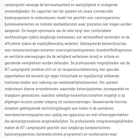
campingtafel vanwege de betrouwbaarheid en veelzijdigheid in uitdagende
omstandigheden. De capaciteit van het systeem om zware commerciële
kookequipement te ondersteunen, maakt het geschikt voor cateringservices,
buitenevenementen en mobiele voedseldiensten waar prestaties niet mogen worden
aangetast. De hoogte-optimisatie van de tafel zorgt voor comfortabele
werkhoudingen tijdens langdurige kooksessies, wat vermoeidheid vermindert en de
efficiëntie tijdens de maaltijdbereiding verbetert. Geïntegreerde beheersfuncties
voor nutsvoorzieningen omvatten snoerorganisatiesystemen, brandstofleidingsroutes
en ventilatie-overwegingen die de veiligheid verbeteren terwijl er schone en
geordende werkplekken worden behouden. De professionele mogelijkheden van de
IGT campingtafel strekken zich uit tot temperatuurbeheersing, met speciale
oppervlakken die bestand zijn tegen hitteschade en tegelijkertijd voldoende
koelzones bieden voor naleving van voedselveiligheidsnormen. Het systeem
ondersteunt diverse stroombronnen, waaronder batterijsystemen, zonnepanelen en
draagbare generatoren, waardoor volledige keukenfunctionaliteit mogelijk is op
afgelegen locaties zonder toegang tot nutsvoorzieningen. Geavanceerde functies
omvatten geïntegreerde verlichtingsbeugels voor koken in de avonduren,
weersbeschermingsopties voor opslag van apparatuur en snel-afvoeroppervlakken
die sanitatieprocedures vergemakkelijken. De professionele integratiemogelijkheden
maken de IGT campingtafel geschikt voor langdurige kampeertochten,
basiscampoperaties, buiteneducatieve programma's en noodsituaties waar