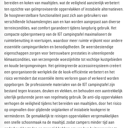
bereiden en koken van maaltijden, wat de veiligheid aanzienlijk verbetert
ten opzichte van geïmproviseerde oppervlakken of instabiele alternatieven.
De hoogteverstelbare functionaliteit past zich aan gebruikers van
verschillende lichaamslengtes aan en kan worden aangepast aan diverse
terreincondities, wat comfort garandeert tijdens langdurig gebruik. Het
compacte opbergontwerp van de IGT campingtafel maximaliseert de
ruimtebenutting in voertuigen, waardoor meer ruimte vrijkomt voor andere
essentiële campingartikelen en benodigdheden. De weersbestendige
eigenschappen zorgen voor betrouwbare prestaties in uiteenlopende
klimaatcondities, van verzengende woestijnhitte tot vochtige kustgebieden
en koude bergomgevingen. Het geïntegreerde accessoiresysteem creëert
een georganiseerde werkplek die de kook-efficiëntie verbetert en het
risico vermindert dat essentiële items verloren gaan of verkeerd worden
opgeborgen. De professionele materialen van de IGT campingtafel zijn
bestand tegen krassen, deuken en vlekken, en behouden een aantrekkelijk
uiterlijk gedurende jaren van regelmatig gebruik. De anti-slip oppervlakken
verhogen de veiligheid tijdens het bereiden van maaltijden, door het risico
op ongevallen door glijdende snijplanken of instabiele kookgerei te
verminderen. De gemakkelijk te reinigen oppervlakken vergemakkelijken
een snelle schoonmaak na de maaltijd, zodat campers minder tijd aan