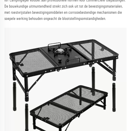
IGT campinglepel voldoet aan professionele normen voor commerciële toepassingen.
De bouwkundige uitmuntendheid strekt zich ook uit tot de bevestigingsmaterialen,
met roestvrijstalen bevestigingsmiddelen en corrosiebestendige mechanismen die
soepele werking behouden ongeacht de blootstellingsomstandigheden.