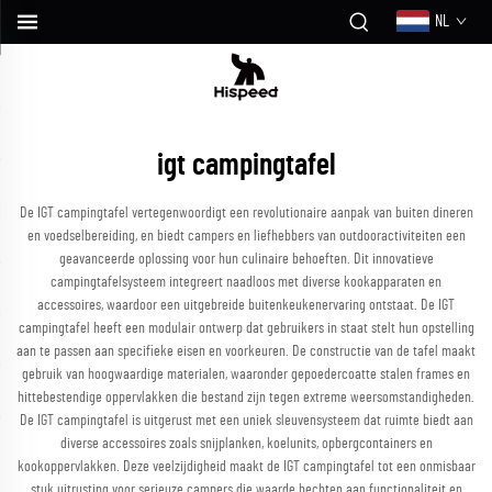
NL
igt campingtafel
De IGT campingtafel vertegenwoordigt een revolutionaire aanpak van buiten dineren
en voedselbereiding, en biedt campers en liefhebbers van outdooractiviteiten een
geavanceerde oplossing voor hun culinaire behoeften. Dit innovatieve
campingtafelsysteem integreert naadloos met diverse kookapparaten en
accessoires, waardoor een uitgebreide buitenkeukenervaring ontstaat. De IGT
campingtafel heeft een modulair ontwerp dat gebruikers in staat stelt hun opstelling
aan te passen aan specifieke eisen en voorkeuren. De constructie van de tafel maakt
gebruik van hoogwaardige materialen, waaronder gepoedercoatte stalen frames en
hittebestendige oppervlakken die bestand zijn tegen extreme weersomstandigheden.
De IGT campingtafel is uitgerust met een uniek sleuvensysteem dat ruimte biedt aan
diverse accessoires zoals snijplanken, koelunits, opbergcontainers en
kookoppervlakken. Deze veelzijdigheid maakt de IGT campingtafel tot een onmisbaar
stuk uitrusting voor serieuze campers die waarde hechten aan functionaliteit en