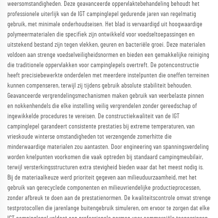
weersomstandigheden. Deze geavanceerde oppervlaktebehandeling behoudt het
professionele uiterlijk van de IGT campinglepel gedurende jaren van regelmatig
gebruik, met minimale onderhoudseisen. Het blad is vervaardigd uit hoogwaardige
polymeermaterialen die specifiek zijn ontwikkeld voor voedseltoepassingen en
uitstekend bestand zijn tegen vlekken, geuren en bacteriële groei. Deze materialen
voldoen aan strenge voedselveiligheidsnormen en bieden een gemakkelijke reiniging
die traditionele oppervlakken voor campinglepels overtreft. De potenconstructie
heeft precisiebewerkte onderdelen met meerdere instelpunten die oneffen terreinen
kunnen compenseren, terwijl zij tijdens gebruik absolute stabiliteit behouden.
Geavanceerde vergrendelingsmechanismen maken gebruik van veerbelaste pinnen
en nokkenhendels die elke instelling veilig vergrendelen zonder gereedschap of
ingewikkelde procedures te vereisen. De constructiekwaliteit van de IGT
campinglepel garandeert consistente prestaties bij extreme temperaturen, van
vrieskoude winterse omstandigheden tot verzengende zomerhitte die
minderwaardige materialen zou aantasten. Door engineering van spanningsverdeling
worden knelpunten voorkomen die vaak optreden bij standaard campingmeubilair,
terwijl versterkingsstructuren extra stevigheid bieden waar dat het meest nodig is.
Bij de materiaalkeuze werd prioriteit gegeven aan milieuduurzaamheid, met het
gebruik van gerecyclede componenten en milieuvriendelijke productieprocessen,
zonder afbreuk te doen aan de prestatienormen. De kwaliteitscontrole omvat strenge
testprotocollen die jarenlange buitengebruik simuleren, om ervoor te zorgen dat elke