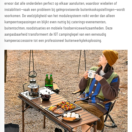
ervoor dat alle onderdelen perfect op elkaar aansluiten, waardoor wiebelen of
instabiliteit—vaak een probleem bij geïmproviseerde buitenkookopstellingen—wordt
voorkomen. De veelzijdigheid van het modulesysteem reikt verder dan alleen
kampeertoepassingen en blijkt even nuttig bij caterings-evenementen,
buitentochten, noodsituaties en mobiele foodservicewerkzaamheden. Deze
aanpasbaarheid transformeert de IGT campinglepel van een eenvoudig
kampeeraccessoire tot een professioneel buitenwerkplekoplossing.