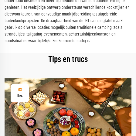
onderhoud besteden en meer tijd hebben om van hun buitenervaring te
genieten. Het veelzijdige ontwerp ondersteunt verschillende kookstijlen en
dieetvoorkeuren, van eenvoudige maaltijdbereiding tot uitgebreide
buitenkookprojecten. De draagbaarheid van de IGT campingtafel maakt
gebruik op diverse locaties mogelijk buiten traditionele camping, zoals
stranduitjes, tailgating-evenementen, achtertuinbijeenkomsten en
noodsituaties waar tijdelijke keukenruimte nodig is.
Tips en trucs
03
Dec