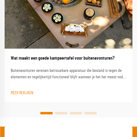
Wat maakt een goede kampeertafel voor buitenavonturen?
Buitenavonturen vereisen betrouwbare apparatuur die bestand is tegen de
elementen en tegelijkertijd functioneel blijft wanneer je het het meest nodig
hebt. Een kwalitatieve campinglest vormt de hoeksteen van elke geslaagde
buitenervaring en verandert een eenvoudige kampeerplek in een
MEER BEKIJKEN
comfortabele basis...