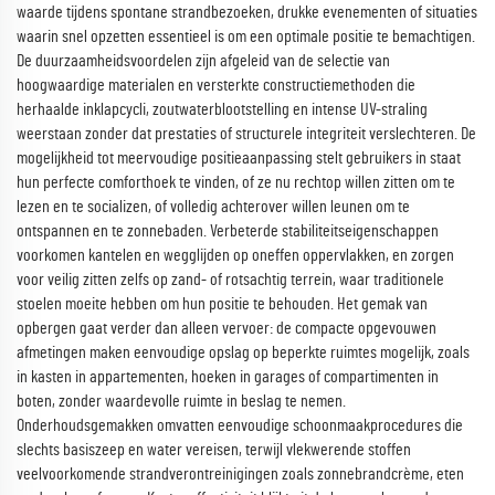
waarde tijdens spontane strandbezoeken, drukke evenementen of situaties
waarin snel opzetten essentieel is om een optimale positie te bemachtigen.
De duurzaamheidsvoordelen zijn afgeleid van de selectie van
hoogwaardige materialen en versterkte constructiemethoden die
herhaalde inklapcycli, zoutwaterblootstelling en intense UV-straling
weerstaan zonder dat prestaties of structurele integriteit verslechteren. De
mogelijkheid tot meervoudige positieaanpassing stelt gebruikers in staat
hun perfecte comforthoek te vinden, of ze nu rechtop willen zitten om te
lezen en te socializen, of volledig achterover willen leunen om te
ontspannen en te zonnebaden. Verbeterde stabiliteitseigenschappen
voorkomen kantelen en wegglijden op oneffen oppervlakken, en zorgen
voor veilig zitten zelfs op zand- of rotsachtig terrein, waar traditionele
stoelen moeite hebben om hun positie te behouden. Het gemak van
opbergen gaat verder dan alleen vervoer: de compacte opgevouwen
afmetingen maken eenvoudige opslag op beperkte ruimtes mogelijk, zoals
in kasten in appartementen, hoeken in garages of compartimenten in
boten, zonder waardevolle ruimte in beslag te nemen.
Onderhoudsgemakken omvatten eenvoudige schoonmaakprocedures die
slechts basiszeep en water vereisen, terwijl vlekwerende stoffen
veelvoorkomende strandverontreinigingen zoals zonnebrandcrème, eten