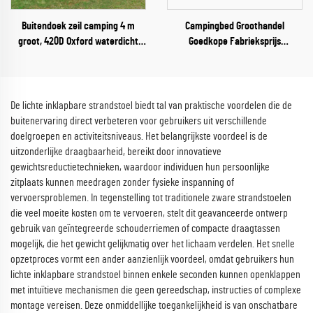
Buitendoek zeil camping 4 m
Campingbed Groothandel
groot, 420D Oxford waterdicht
Goedkope Fabrieksprijs
opvouwbaar regenuiltent met
Aanbieding Vouwontwerp
stalen palen
Verstelbaar Outdoor Aluminium
Slaapcampingbed
De lichte inklapbare strandstoel biedt tal van praktische voordelen die de
buitenervaring direct verbeteren voor gebruikers uit verschillende
doelgroepen en activiteitsniveaus. Het belangrijkste voordeel is de
uitzonderlijke draagbaarheid, bereikt door innovatieve
gewichtsreductietechnieken, waardoor individuen hun persoonlijke
zitplaats kunnen meedragen zonder fysieke inspanning of
vervoersproblemen. In tegenstelling tot traditionele zware strandstoelen
die veel moeite kosten om te vervoeren, stelt dit geavanceerde ontwerp
gebruik van geïntegreerde schouderriemen of compacte draagtassen
mogelijk, die het gewicht gelijkmatig over het lichaam verdelen. Het snelle
opzetproces vormt een ander aanzienlijk voordeel, omdat gebruikers hun
lichte inklapbare strandstoel binnen enkele seconden kunnen openklappen
met intuïtieve mechanismen die geen gereedschap, instructies of complexe
montage vereisen. Deze onmiddellijke toegankelijkheid is van onschatbare