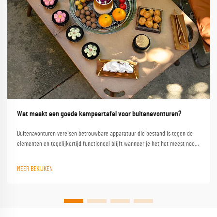
Wat maakt een goede kampeertafel voor buitenavonturen?
Buitenavonturen vereisen betrouwbare apparatuur die bestand is tegen de
elementen en tegelijkertijd functioneel blijft wanneer je het het meest nodig
hebt. Een kwalitatieve campinglest vormt de hoeksteen van elke geslaagde
buitenervaring en verandert een eenvoudige kampeerplek in een
MEER BEKIJKEN
comfortabele basis...