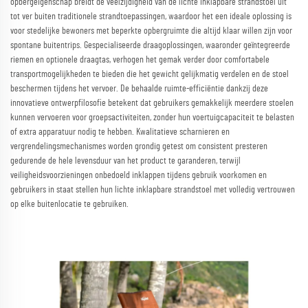
opbergeigenschap breidt de veelzijdigheid van de lichte inklapbare strandstoel uit
tot ver buiten traditionele strandtoepassingen, waardoor het een ideale oplossing is
voor stedelijke bewoners met beperkte opbergruimte die altijd klaar willen zijn voor
spontane buitentrips. Gespecialiseerde draagoplossingen, waaronder geïntegreerde
riemen en optionele draagtas, verhogen het gemak verder door comfortabele
transportmogelijkheden te bieden die het gewicht gelijkmatig verdelen en de stoel
beschermen tijdens het vervoer. De behaalde ruimte-efficiëntie dankzij deze
innovatieve ontwerpfilosofie betekent dat gebruikers gemakkelijk meerdere stoelen
kunnen vervoeren voor groepsactiviteiten, zonder hun voertuigcapaciteit te belasten
of extra apparatuur nodig te hebben. Kwalitatieve scharnieren en
vergrendelingsmechanismes worden grondig getest om consistent presteren
gedurende de hele levensduur van het product te garanderen, terwijl
veiligheidsvoorzieningen onbedoeld inklappen tijdens gebruik voorkomen en
gebruikers in staat stellen hun lichte inklapbare strandstoel met volledig vertrouwen
op elke buitenlocatie te gebruiken.