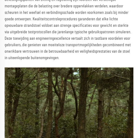
montageplaten die de belasting over bredere oppervlakken verdelen, waardoor
scheuren in het weefsel en verbindingsschade worden voorkomen zoals bij minder
goede ontwerpen. Kwaliteitscontroleprocedures garanderen dat elke lichte
opvouwbare strandstoel voldoet aan strenge specificaties voor gewicht en sterkte
via uitgebreide testprotocollen die jarenlange typische gebruikspatronen simuleren.
Deze toewijding aan engineeringexcellence vertaalt zich in tastbare voordelen voor
gebruikers, die genieten van moeiteloze transportmogelijkheden gecombineerd met
onwrikbare vertrouwen in de betrouwbaarheid en veiligheidsprestaties van de stoel
in uiteenlopende buitenomgevingen.