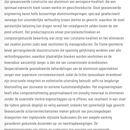
zijn geavanceerde constructie van aluminium van aerospace-kwaliteit, die een
optimaal evenwicht biedt tussen sterkte en gewichtsreductie. Deze geavanceerde
engineering benut holle buisvormige aluminiumlegeringen, speciaal geselecteerd
vanwege hun uitzonderlijke verhouding tussen sterkte en gewicht, waardoor de stoel
aanzienlijke belasting kan dragen terwijl het totaalgewicht zelden boven de vier
pond uitkomt. Het productieproces omvat precisielastechnieken en
computergestuurde bewerking, wat zorgt voor constante kwaliteit en het elimineren
van zwakke punten zoals vaak voorkomen bij massaproducten. De frame-geometrie
bevat getrianguleerde steunstructuren die spanning gelijkmatig verdelen over alle
verbindingspunten, waardoor plaatselijke breuken worden voorkomen en de
levensduur aanzienlijk langer is dan die van conventionele strandstoelen.
Gespecialiseerde geanodiseerde behandelingen van de aluminium oppervlakken
zorgen voor superieure corrosieweerstand, zodat de lichte opvouwbare strandstoel
zijn structurele integriteit en esthetische uitstraling behoudt, zelfs na langdurige
blootstelling aan zoutwater en extreme kustomstandigheden. Het engineeringteam
heeft elke componentafmeting geoptimaliseerd om onnodig materiaal te elimineren
zonder de essentiële sterkte-eigenschappen op te offeren, wat resulteert in een stoel
die tijdens gebruik degelijk en veilig aanvoelt, ondanks het opmerkelijk lage gewicht.
Geavanceerde scharniermechanismen maken gebruik van precisiegeslepen
draaipunten met ingebouwde slijtvaste buskussens die een soepele werking
garanderen gedurende duizenden op- en neerklapbewegingen. De
bevestigingspunten van zitting en rugleuning zijn voorzien van verstevigde