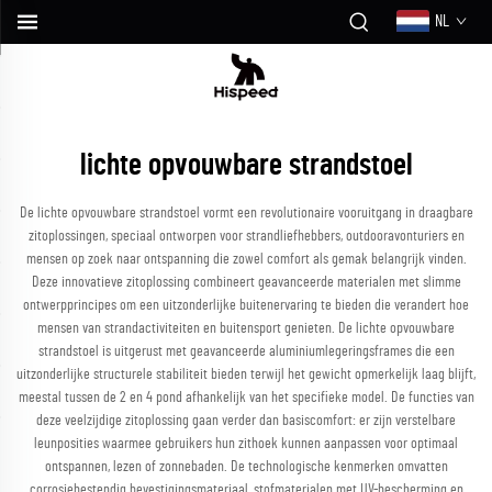
NL
lichte opvouwbare strandstoel
De lichte opvouwbare strandstoel vormt een revolutionaire vooruitgang in draagbare
zitoplossingen, speciaal ontworpen voor strandliefhebbers, outdooravonturiers en
mensen op zoek naar ontspanning die zowel comfort als gemak belangrijk vinden.
Deze innovatieve zitoplossing combineert geavanceerde materialen met slimme
ontwerpprincipes om een uitzonderlijke buitenervaring te bieden die verandert hoe
mensen van strandactiviteiten en buitensport genieten. De lichte opvouwbare
strandstoel is uitgerust met geavanceerde aluminiumlegeringsframes die een
uitzonderlijke structurele stabiliteit bieden terwijl het gewicht opmerkelijk laag blijft,
meestal tussen de 2 en 4 pond afhankelijk van het specifieke model. De functies van
deze veelzijdige zitoplossing gaan verder dan basiscomfort: er zijn verstelbare
leunposities waarmee gebruikers hun zithoek kunnen aanpassen voor optimaal
ontspannen, lezen of zonnebaden. De technologische kenmerken omvatten
corrosiebestendig bevestigingsmateriaal, stofmaterialen met UV-bescherming en