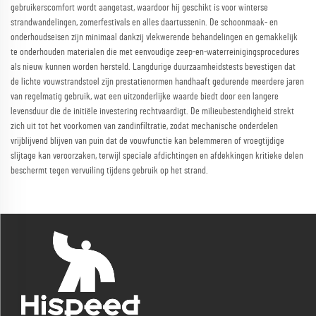
gebruikerscomfort wordt aangetast, waardoor hij geschikt is voor winterse
strandwandelingen, zomerfestivals en alles daartussenin. De schoonmaak- en
onderhoudseisen zijn minimaal dankzij vlekwerende behandelingen en gemakkelijk
te onderhouden materialen die met eenvoudige zeep-en-waterreinigingsprocedures
als nieuw kunnen worden hersteld. Langdurige duurzaamheidstests bevestigen dat
de lichte vouwstrandstoel zijn prestatienormen handhaaft gedurende meerdere jaren
van regelmatig gebruik, wat een uitzonderlijke waarde biedt door een langere
levensduur die de initiële investering rechtvaardigt. De milieubestendigheid strekt
zich uit tot het voorkomen van zandinfiltratie, zodat mechanische onderdelen
vrijblijvend blijven van puin dat de vouwfunctie kan belemmeren of vroegtijdige
slijtage kan veroorzaken, terwijl speciale afdichtingen en afdekkingen kritieke delen
beschermt tegen vervuiling tijdens gebruik op het strand.