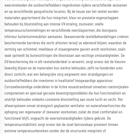
weersinvloeden die outdoorliefhebbers tegenkomen tijdens verschillende seizoenen
en op verschillende geografische locaties. Bij de keuze van het textiel worden
materialen geprioriteerd die hun integriteit, kleur en prestatie-eigenschappen
behouden bij blootstelling aan intense UV-straling, zoutwater, snelle
temperatuurschommelingen en verschillende neerslagvormen, die doorgaans
inferieur buitentuinmeubilair aantasten. Geavanceerde textielbehandelingen creëren
beschermende barrières die vocht afstoten terwijl ze ademend blijven, waardoor de
vorming van schimmel, meeldauw of onaangename geuren wordt voorkomen, zoals
vaak optreedt bij buitenzittingen die blootstaan aan vochtige omstandigheden. De
UV-bescherming die in elk textielonderdeel is verwerkt, zorgt ervoor dat de kleuren
levendig blijven en de materialen hun sterkte behouden, zelfs na honderden uren
direct zonlicht, wat een belangrijke zorg wegneemt voor strandgangers en
outdoorliefhebbers die investeren in kwalitatief hoogwaardige apparatuur.
Corrosiebestendige onderdelen in de lichte vouwstrandstoel omvatten roestvrijstalen
componenten en speciaal gecoate bevestigingsmiddelen die hun functionaliteit en
uiterlijk behouden ondanks constante blootstelling aan zoute lucht en vocht. Het
afvoersysteem omvat strategisch geplaatste ventilatie- en waterafvoerfuncties die
ophoping van regenwater of zeewater voorkomen, zodat de stoel comfortabel en
functioneel blijft, ongeacht de weersomstandigheden tijdens gebruik. De
temperatuurstabiliteit zorgt ervoor dat de stoel betrouwbaar presteert binnen
extreme temperatuurbereiken zonder dat de structurele integriteit of