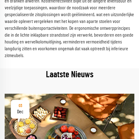
en dranken afweren. Kosteneffectiviteit blijkt uit de langere levensduur en
veelzijdige toepassingen, waardoor de noodzaak voor meerdere
gespecialiseerde zitoplossingen wordt geëlimineerd, wat een uitzonderlijke
waarde oplevert vergeleken met het kopen van aparte stoelen voor
verschillende buitensportactiviteiten. De ergonomische ontwerpprincipes
die in de lichte inklapbare strandstoel zijn verwerkt, bevorderen een goede
houding en wervelkolomuitlijning, verminderen vermoeidheid tijdens
langdurig zitten en voorkomen ongemak dat vaak optreedt bij inferieure
zitmeubels.
Laatste Nieuws
03
Dec