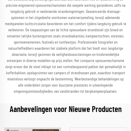
precisie-engineered opvouwmechanismen die soepele werking garanderen, zelfs na
langdurig gebruik in veeleisende strandomgevingen. Geavanceerde drainage-
systemen in het zitgedeelte voorkomen waterverzameling, terwijl ademende
meshpanelen luchtcirculatie bevorderen om het comfort tijdens langdurig gebruik te
verbeteren. De toepassingen van de lichte opvouwbare strandstoel zijn breed en
omvatten talrijke buitensporten zoals strandvakanties, kampeertochten, visreizen,
sportevenementen, festivals en tuinfeestjes. Professionele fotografen en
natuurliefhebbers waarderen het stabiele platform dat het biedt voor langdurige
observatie, terwijl gezinnen de veiligheidsvoorzieningen en kindvriendelijke
ontwerpen in diverse modellen op prijs stellen. Het compacte opvouwmechanisme
zorgt ervoor dat de stoel inklapt tot een ruimtebesparend pakket dat gemakkelijk in
kofferbakken, opslagruimtes van campers of strandtassen past, waardoor transport
moeiteloos verloopt ongeacht de bestemming. Weerbestendige behandelingen op
alle onderdelen zorgen voor duurzame prestaties in uiteenlopende
omgevingsomstandigheden, van zandstranden tot bergkampeerplaatsen.
Aanbevelingen voor Nieuwe Producten