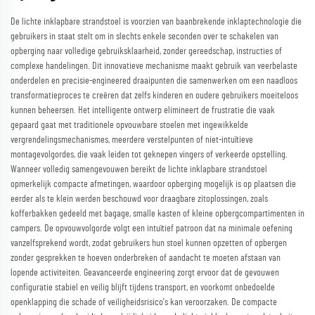
De lichte inklapbare strandstoel is voorzien van baanbrekende inklaptechnologie die
gebruikers in staat stelt om in slechts enkele seconden over te schakelen van
opberging naar volledige gebruiksklaarheid, zonder gereedschap, instructies of
complexe handelingen. Dit innovatieve mechanisme maakt gebruik van veerbelaste
onderdelen en precisie-engineered draaipunten die samenwerken om een naadloos
transformatieproces te creëren dat zelfs kinderen en oudere gebruikers moeiteloos
kunnen beheersen. Het intelligente ontwerp elimineert de frustratie die vaak
gepaard gaat met traditionele opvouwbare stoelen met ingewikkelde
vergrendelingsmechanismes, meerdere verstelpunten of niet-intuïtieve
montagevolgordes, die vaak leiden tot geknepen vingers of verkeerde opstelling.
Wanneer volledig samengevouwen bereikt de lichte inklapbare strandstoel
opmerkelijk compacte afmetingen, waardoor opberging mogelijk is op plaatsen die
eerder als te klein werden beschouwd voor draagbare zitoplossingen, zoals
kofferbakken gedeeld met bagage, smalle kasten of kleine opbergcompartimenten in
campers. De opvouwvolgorde volgt een intuïtief patroon dat na minimale oefening
vanzelfsprekend wordt, zodat gebruikers hun stoel kunnen opzetten of opbergen
zonder gesprekken te hoeven onderbreken of aandacht te moeten afstaan van
lopende activiteiten. Geavanceerde engineering zorgt ervoor dat de gevouwen
configuratie stabiel en veilig blijft tijdens transport, en voorkomt onbedoelde
openklapping die schade of veiligheidsrisico's kan veroorzaken. De compacte