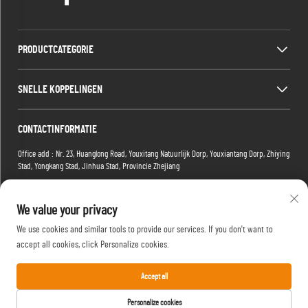
PRODUCTCATEGORIE
SNELLE KOPPELINGEN
CONTACTINFORMATIE
Office add : Nr. 23, Huanglong Road, Youxitang Natuurlijk Dorp, Youxiantang Dorp, Zhiying
Stad, Yongkang Stad, Jinhua Stad, Provincie Zhejiang
Factory add : Gebouw 2, Xiaoman E-commerce Park, Nr. 1 Tianma 4e Weg, Hongshan
District, Wuhan, Hubei-provincie, China
We value your privacy
E-mail:
[email protected]
We use cookies and similar tools to provide our services. If you don't want to
Tel:
+86-15088234353
accept all cookies, click Personalize cookies.
Accept all
Copyright © 2025 Yongkang Yufan Leisure Products Manufacture Co., Ltd. Alle rechten
Personalize cookies