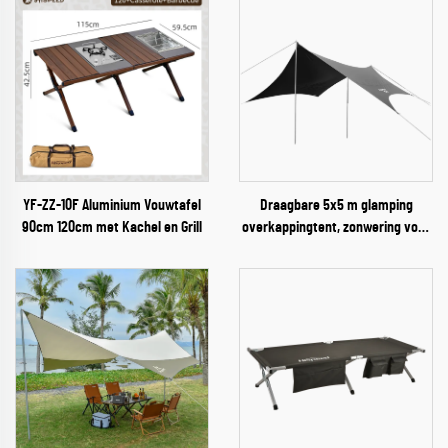
YF-ZZ-10F Aluminium Vouwtafel
Draagbare 5x5 m glamping
90cm 120cm met Kachel en Grill
overkappingtent, zonwering voor
3-4 personen, voor outdoor
campings, kampeerders en
avonturiers