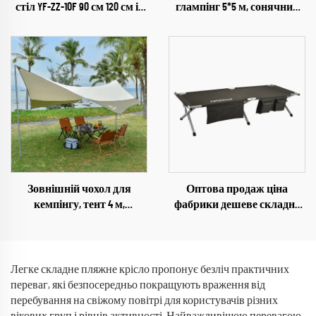
стіл YF-ZZ-10F 90 см 120 см із
глампінг 5*5 м, сонячний
піччю та грилем
захист на 3-4 особи для
кемпінгу, для туристів та
шукачів пригод
Зовнішній чохол для
Оптова продаж ціна
кемпінгу, тент 4 м,
фабрики дешеве складне
великий, 420D оксфорд,
проектування регульоване
водонепроникний,
зовнішнє алюмінієве
складний, дощовий намет
спальне ліжко для
із сталевими стійками
кемпінгу
Легке складне пляжне крісло пропонує безліч практичних
переваг, які безпосередньо покращують враження від
перебування на свіжому повітрі для користувачів різних