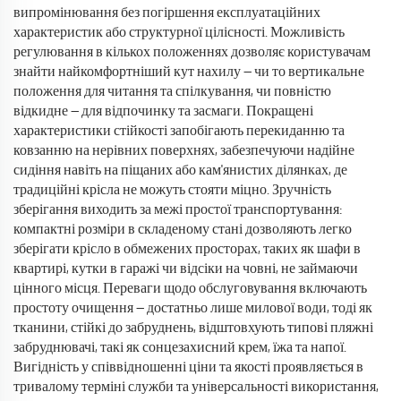
випромінювання без погіршення експлуатаційних
характеристик або структурної цілісності. Можливість
регулювання в кількох положеннях дозволяє користувачам
знайти найкомфортніший кут нахилу — чи то вертикальне
положення для читання та спілкування, чи повністю
відкидне — для відпочинку та засмаги. Покращені
характеристики стійкості запобігають перекиданню та
ковзанню на нерівних поверхнях, забезпечуючи надійне
сидіння навіть на піщаних або кам'янистих ділянках, де
традиційні крісла не можуть стояти міцно. Зручність
зберігання виходить за межі простої транспортування:
компактні розміри в складеному стані дозволяють легко
зберігати крісло в обмежених просторах, таких як шафи в
квартирі, кутки в гаражі чи відсіки на човні, не займаючи
цінного місця. Переваги щодо обслуговування включають
простоту очищення — достатньо лише милової води, тоді як
тканини, стійкі до забруднень, відштовхують типові пляжні
забруднювачі, такі як сонцезахисний крем, їжа та напої.
Вигідність у співвідношенні ціни та якості проявляється в
тривалому терміні служби та універсальності використання,