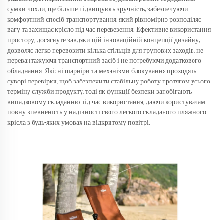
сумки-чохли, ще більше підвищують зручність, забезпечуючи
комфортний спосіб транспортування, який рівномірно розподіляє
вагу та захищає крісло під час перевезення. Ефективне використання
простору, досягнуте завдяки цій інноваційній концепції дизайну,
дозволяє легко перевозити кілька стільців для групових заходів, не
перевантажуючи транспортний засіб і не потребуючи додаткового
обладнання. Якісні шарніри та механізми блокування проходять
суворі перевірки, щоб забезпечити стабільну роботу протягом усього
терміну служби продукту, тоді як функції безпеки запобігають
випадковому складанню під час використання, даючи користувачам
повну впевненість у надійності свого легкого складаного пляжного
крісла в будь-яких умовах на відкритому повітрі.