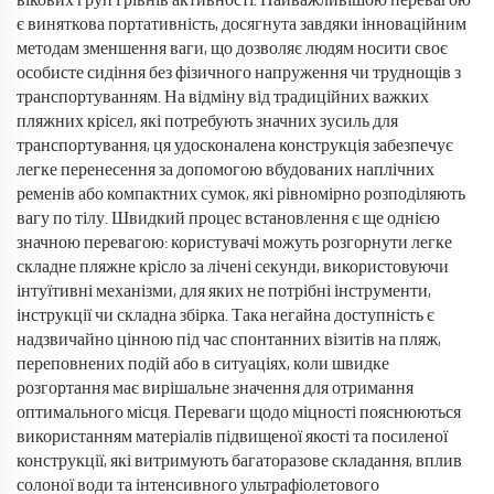
вікових груп і рівнів активності. Найважливішою перевагою
є виняткова портативність, досягнута завдяки інноваційним
методам зменшення ваги, що дозволяє людям носити своє
особисте сидіння без фізичного напруження чи труднощів з
транспортуванням. На відміну від традиційних важких
пляжних крісел, які потребують значних зусиль для
транспортування, ця удосконалена конструкція забезпечує
легке перенесення за допомогою вбудованих наплічних
ременів або компактних сумок, які рівномірно розподіляють
вагу по тілу. Швидкий процес встановлення є ще однією
значною перевагою: користувачі можуть розгорнути легке
складне пляжне крісло за лічені секунди, використовуючи
інтуїтивні механізми, для яких не потрібні інструменти,
інструкції чи складна збірка. Така негайна доступність є
надзвичайно цінною під час спонтанних візитів на пляж,
переповнених подій або в ситуаціях, коли швидке
розгортання має вирішальне значення для отримання
оптимального місця. Переваги щодо міцності пояснюються
використанням матеріалів підвищеної якості та посиленої
конструкції, які витримують багаторазове складання, вплив
солоної води та інтенсивного ультрафіолетового