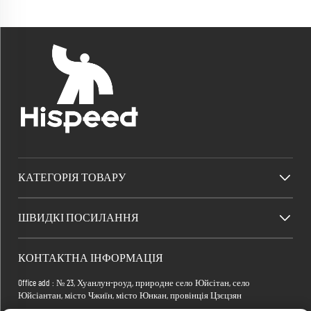
КАТЕГОРІЯ ТОВАРУ
ШВИДКІ ПОСИЛАННЯ
КОНТАКТНА ІНФОРМАЦІЯ
Office add : № 23, Хуанлун-роуд, природне село Юйсітан, село
Юйсіантан, місто Чжиїн, місто Юнкан, провінція Цзєцзян