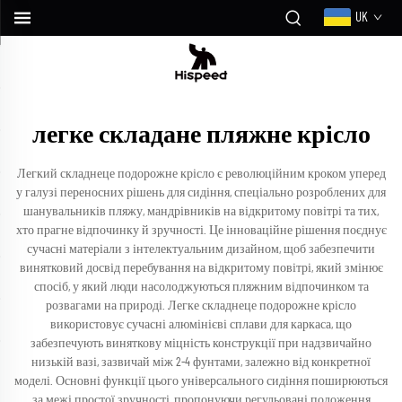
UK
легке складане пляжне крісло
Легкий складнеце подорожне крісло є революційним кроком уперед
у галузі переносних рішень для сидіння, спеціально розроблених для
шанувальників пляжу, мандрівників на відкритому повітрі та тих,
хто прагне відпочинку й зручності. Це інноваційне рішення поєднує
сучасні матеріали з інтелектуальним дизайном, щоб забезпечити
винятковий досвід перебування на відкритому повітрі, який змінює
спосіб, у який люди насолоджуються пляжним відпочинком та
розвагами на природі. Легке складнеце подорожне крісло
використовує сучасні алюмінієві сплави для каркаса, що
забезпечують виняткову міцність конструкції при надзвичайно
низькій вазі, зазвичай між 2-4 фунтами, залежно від конкретної
моделі. Основні функції цього універсального сидіння поширюються
за межі простої зручності, пропонуючи регульовані положення