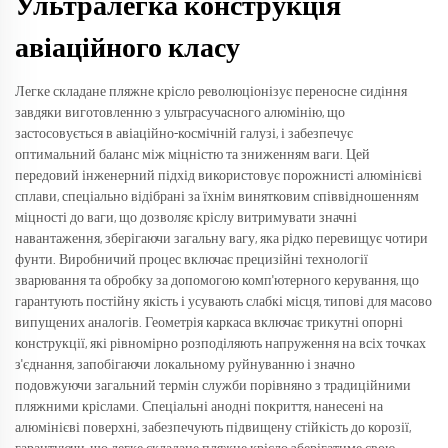
Ультралегка конструкція
авіаційного класу
Легке складане пляжне крісло революціонізує переносне сидіння
завдяки виготовленню з ультрасучасного алюмінію, що
застосовується в авіаційно-космічній галузі, і забезпечує
оптимальний баланс між міцністю та зниженням ваги. Цей
передовий інженерний підхід використовує порожнисті алюмінієві
сплави, спеціально відібрані за їхнім винятковим співвідношенням
міцності до ваги, що дозволяє кріслу витримувати значні
навантаження, зберігаючи загальну вагу, яка рідко перевищує чотири
фунти. Виробничий процес включає прецизійні технології
зварювання та обробку за допомогою комп'ютерного керування, що
гарантують постійну якість і усувають слабкі місця, типові для масово
випущених аналогів. Геометрія каркаса включає трикутні опорні
конструкції, які рівномірно розподіляють напруження на всіх точках
з'єднання, запобігаючи локальному руйнуванню і значно
подовжуючи загальний термін служби порівняно з традиційними
пляжними кріслами. Спеціальні анодні покриття, нанесені на
алюмінієві поверхні, забезпечують підвищену стійкість до корозії,