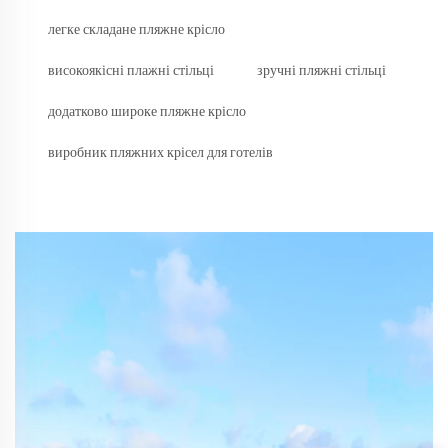
легке складане пляжне крісло
високоякісні плажні стільці
зручні пляжні стільці
додатково широке пляжне крісло
виробник пляжних крісел для готелів