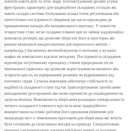
освоїти навіть діти та літні люди. Інтелектуальний дизайн усуває
фрустрацію, характерну для традиційних складаних стільців, які
мають складні системи блокування, кілька точок регулювання або
неінтуїтивні послідовності збирання, що часто призводять до
прищемлення пальців або неправильного монтажу. У повністю
згорнутому стані легке складане пляжне крісло займає надзвичайно
компактні розміри, що дозволяє зберігати його в просторах, які
раніше вважалися занадто малими для переносного меблів —
наприклад, у багажнику автомобіля разом із валізами, у вузьких
шафах чи компактних відсіках автодому. Послідовність складання
відповідає інтуїтивному принципу, стаючи природньою після
мінімальної практики, що дозволяє користувачам встановити або
згорнути крісло, не перериваючи розмови чи відриваючись від
поточних справ. Сучасна інженерія забезпечує стабільність та
надійність складеного стану під час транспортування, запобігаючи
випадковому розгортанню, яке може призвести до пошкодження чи
загрози безпеці. Компактність зберігання розширює універсальність
легкого складаного пляжного крісла за межі традиційного
використання на пляжі, роблячи його ідеальним рішенням для
мешканців міст із обмеженим простором для зберігання, які хочуть
бути готовими до спонтанних виїздів на природу. Спеціалізовані
рішення для перенесення, зокрема вбудовані ремені та додаткові