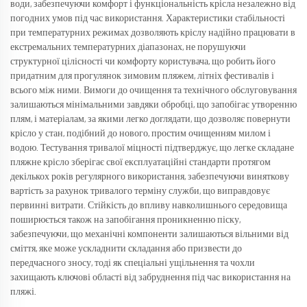
води, забезпечуючи комфорт і функціональність крісла незалежно від
погодних умов під час використання. Характеристики стабільності
при температурних режимах дозволяють кріслу надійно працювати в
екстремальних температурних діапазонах, не порушуючи
структурної цілісності чи комфорту користувача, що робить його
придатним для прогулянок зимовим пляжем, літніх фестивалів і
всього між ними. Вимоги до очищення та технічного обслуговування
залишаються мінімальними завдяки обробці, що запобігає утворенню
плям, і матеріалам, за якими легко доглядати, що дозволяє повернути
крісло у стан, подібний до нового, простим очищенням милом і
водою. Тестування тривалої міцності підтверджує, що легке складане
пляжне крісло зберігає свої експлуатаційні стандарти протягом
декількох років регулярного використання, забезпечуючи виняткову
вартість за рахунок тривалого терміну служби, що виправдовує
первинні витрати. Стійкість до впливу навколишнього середовища
поширюється також на запобігання проникненню піску,
забезпечуючи, що механічні компоненти залишаються вільними від
сміття, яке може ускладнити складання або призвести до
передчасного зносу, тоді як спеціальні ущільнення та чохли
захищають ключові області від забруднення під час використання на
пляжі.