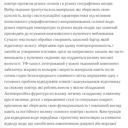
повітрі протягом різних сезонів і в різних географічних місцях.
Вибір тканини ґрунтується на матеріалах, які зберігають свою
цілісність, колір і експлуатаційні характеристики під впливом
інтенсивного ультрафіолетового випромінювання, солоної води,
різких перепадів температури та різних видів опадів, що зазвичай
призводять до псування нижчоякісного вуличного меблювання.
Сучасні текстильні обробки створюють захисний бар'єр, який
відштовхує вологу, зберігаючи при цьому повітропроникність, і
запобігає утворенню плісняви, цвілі чи неприємних запахів, які часто
виникають у вуличних сидіннях, що піддаються впливу високої
вологості. УФ-захист, інтегрований у кожен тканинний компонент,
забезпечує яскравість кольорів і міцність матеріалів навіть після
сотень годин безпосереднього сонячного світла, вирішуючи одну з
головних проблем відвідувачів пляжів і шанувальників відпочинку
на свіжому повітрі, які роблять внесок у якісне обладнання.
Антикорозійна фурнітура по всьому легкому складаному пляжному
кріслі включає деталі з нержавіючої сталі та спеціально покриті
кріплення, які зберігають свою функціональність і зовнішній вигляд
навіть за постійного впливу солоного повітря і вологи. Конструкція
для відведення води передбачає стратегічну вентиляцію та елементи
відводу води, що запобігають накопиченню дощової або морської