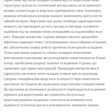
гарантуючи, що легке складане пляжне крісло зберігатиме свою
структурну цілісність і естетичний вигляд навіть після тривалого
впливу солоної води та жорстких прибережних умов. Інженерна
команда оптимізувала розміри кожного компонента, щоб усунути
зайвий матеріал, зберігаючи при цьому необхідні характеристики
міцності, що призводить до того, що крісло виглядає основним і
надійним під час використання, незважаючи на надзвичайно малу
вагу. Передові механізми з'єднань використовують прецизійно
оброблені шарнірні точки з інтегрованими зносостійкими втулками,
які забезпечують плавну роботу протягом тисяч циклів складання.
Точки кріплення сидіння та спинки оснащені посиленими
монтажними пластинами, які розподіляють навантаження на більші
площі, запобігаючи розриву тканини та відмовам з'єднань, що
характерні для гірших конструкцій. Процедури контролю якості
гарантують, що кожне легке складане пляжне крісло відповідає
суворим специфікаціям щодо ваги та міцності через комплексні
протоколи тестування, які моделюють роки типового використання.
Це прагнення до інженерної досконалості перекладається на реальні
переваги для користувачів, які отримують беззусильну
транспортування в поєднанні з непохитною впевненістю в
надійності та безпеці крісла в різноманітних зовнішніх умовах.