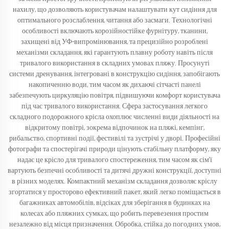
нахилу, що дозволяють користувачам налаштувати кут сидіння для
оптимального розслаблення, читання або засмаги. Технологічні
особливості включають корозійностійке фурнітуру, тканини,
захищені від УФ-випромінювання, та прецизійно розроблені
механізми складання, які гарантують плавну роботу навіть після
тривалого використання в складних умовах пляжу. Просунуті
системи дренування, інтегровані в конструкцію сидіння, запобігають
накопиченню води, тим часом як дихаючі сітчасті панелі
забезпечують циркуляцію повітря, підвишуючи комфорт користувача
під час тривалого використання. Сфера застосування легкого
складного подорожного крісла охоплює численні види діяльності на
відкритому повітрі, зокрема відпочинок на пляжі, кемпінг,
рибальство, спортивні події, фестивілі та зустрічі у дворі. Професійні
фотографи та спостерігачі природи цінують стабільну платформу, яку
надає це крісло для тривалого спостереження, тим часом як сім'ї
вартують безпечні особливості та дитячі дружні конструкції, доступні
в різних моделях. Компактний механізм складання дозволяє кріслу
згортатися у просторово ефективний пакет, який легко поміщається в
багажниках автомобілів, відсіках для зберігання в будинках на
колесах або пляжних сумках, що робить перевезення простим
незалежно від місця призначення. Обробка, стійка до погодних умов,