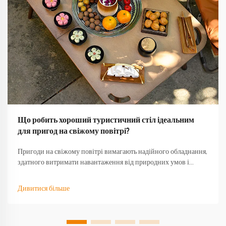
Що робить хороший туристичний стіл ідеальним
для пригод на свіжому повітрі?
Пригоди на свіжому повітрі вимагають надійного обладнання,
здатного витримати навантаження від природних умов і
забезпечити функціональність тоді, коли воно найбільше
потрібне. Якісний туристичний стіл стає основою будь-якого
Дивитися більше
успішного досвіду на природі, перетворюючи базовий
кемпінг...