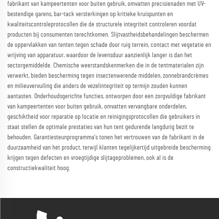
fabrikant van kampeertenten voor buiten gebruik, omvatten precisienaden met UV-
bestendige garens, bar-tack versterkingen op kritieke kruispunten en
kwaliteitscontroleprotocollen die de structurele integriteit controleren voordat
producten bij consumenten terechtkomen. Slijtvastheidsbehandelingen beschermen
de oppervlakken van tenten tegen schade door ruig terrein, contact met vegetatie en
wrijving van apparatuur, waardoor de levensduur aanzienlijk langer is dan het
sectorgemiddelde. Chemische weerstandskenmerken die in de tentmaterialen zijn
verwerkt, bieden bescherming tegen insectenwerende middelen, zonnebrandcrèmes
en milieuvervuiling die anders de vezelintegriteit op termijn zouden kunnen
aantasten. Onderhoudsgerichte functies, ontworpen door een zorgvuldige fabrikant
van kampeertenten voor buiten gebruik, omvatten vervangbare onderdelen,
geschiktheid voor reparatie op locatie en reinigingsprotocollen die gebruikers in
staat stellen de optimale prestaties van hun tent gedurende langdurig bezit te
behouden. Garantiesteunprogramma's tonen het vertrouwen van de fabrikant in de
duurzaamheid van het product, terwijl klanten tegelijkertijd uitgebreide bescherming
krijgen tegen defecten en vroegtijdige slijtageproblemen, ook al is de
constructiekwaliteit hoog.