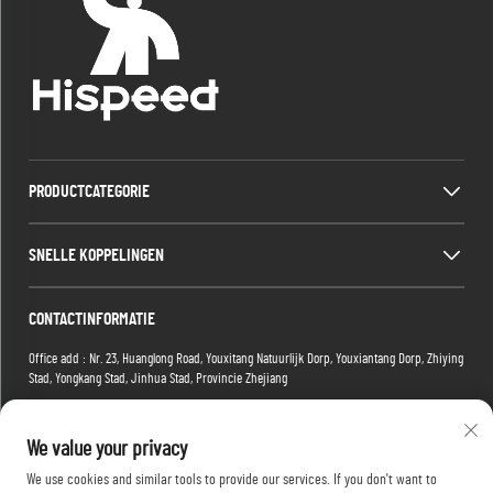
PRODUCTCATEGORIE
SNELLE KOPPELINGEN
CONTACTINFORMATIE
Office add : Nr. 23, Huanglong Road, Youxitang Natuurlijk Dorp, Youxiantang Dorp, Zhiying
Stad, Yongkang Stad, Jinhua Stad, Provincie Zhejiang
Factory add : Gebouw 2, Xiaoman E-commerce Park, Nr. 1 Tianma 4e Weg, Hongshan
District, Wuhan, Hubei-provincie, China
We value your privacy
E-mail:
[email protected]
We use cookies and similar tools to provide our services. If you don't want to
Tel:
+86-15088234353