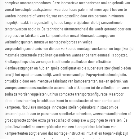
complexe montageprocedures. Deze innovatieve mechanismen maken gebruik van
vooraf bevestigde paalsystemen waardoor losse palen niet meer apart hoeven te
worden ingevoerd of verwerkt, wat een opstelling door één persoon in minuten
mogelijk maakt, in tegenstelling tot de langere tijdsduur die bij conventionele
tentontwerpen nodig is. De technische uitmuntendheid die wordt getoond door een
progressieve fabrikant van kampeertenten omvat kleurcode aangegeven
verbindingspunten, intuïtieve montagevolgordes en veilige
vergrendelingsmechanismen die een verkeerde montage voorkomen en tegelijkertijd
maximale structurele stabiliteit garanderen wanneer de tent eenmaal is opgezet.
Snelkoppelingshubs vervangen traditionele paalhulzen door efficiënte
klembevestigingen en hub-en-spoke configuraties die superieure stevigheid bieden
terwijl het opzetten aanzienlijk wordt vereenvoudigd. Pop-up-tenttechnologieën,
ontwikkeld door een inventieve fabrikant van kampeertenten, maken gebruik van
voorgespannen constructies die automatisch uitklappen tot de volledige tentvorm
zodra ze worden vrijgelaten uit hun compacte transportconfiguratie, waardoor
directe bescherming beschikbaar komt in noodsituaties of voor comfortabel
kamperen. Modulaire montage-innovaties stellen gebruikers in staat om de
tentconfiguratie aan te passen aan specifieke behoeften, weersomstandigheden of
groepsgrootte zonder extra gereedschap of complexe wijzigingen te vereisen. De
gebruiksvriendelijke ontwerpfilosofie van een klantgerichte fabrikant van
kampeertenten zorgt ervoor dat montage-instructies intuïtief en toegankelijk zijn