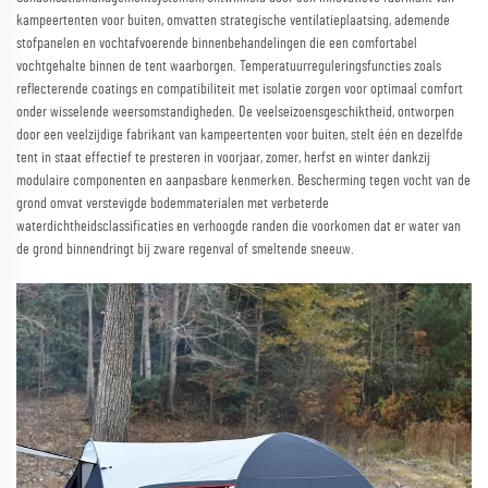
kampeertenten voor buiten, omvatten strategische ventilatieplaatsing, ademende
stofpanelen en vochtafvoerende binnenbehandelingen die een comfortabel
vochtgehalte binnen de tent waarborgen. Temperatuurreguleringsfuncties zoals
reflecterende coatings en compatibiliteit met isolatie zorgen voor optimaal comfort
onder wisselende weersomstandigheden. De veelseizoensgeschiktheid, ontworpen
door een veelzijdige fabrikant van kampeertenten voor buiten, stelt één en dezelfde
tent in staat effectief te presteren in voorjaar, zomer, herfst en winter dankzij
modulaire componenten en aanpasbare kenmerken. Bescherming tegen vocht van de
grond omvat verstevigde bodemmaterialen met verbeterde
waterdichtheidsclassificaties en verhoogde randen die voorkomen dat er water van
de grond binnendringt bij zware regenval of smeltende sneeuw.