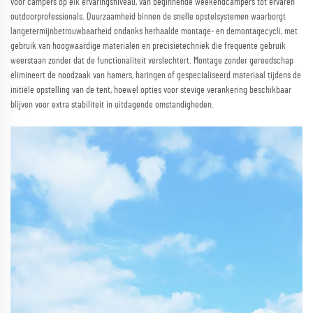
voor campers op elk ervaringsniveau, van beginnende weekendcampers tot ervaren
outdoorprofessionals. Duurzaamheid binnen de snelle opstelsystemen waarborgt
langetermijnbetrouwbaarheid ondanks herhaalde montage- en demontagecycli, met
gebruik van hoogwaardige materialen en precisietechniek die frequente gebruik
weerstaan zonder dat de functionaliteit verslechtert. Montage zonder gereedschap
elimineert de noodzaak van hamers, haringen of gespecialiseerd materiaal tijdens de
initiële opstelling van de tent, hoewel opties voor stevige verankering beschikbaar
blijven voor extra stabiliteit in uitdagende omstandigheden.