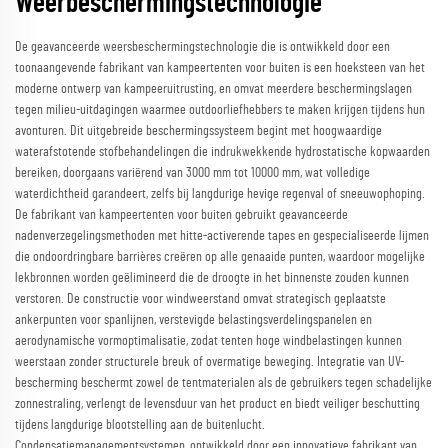
Weerbeschermingstechnologie
De geavanceerde weersbeschermingstechnologie die is ontwikkeld door een
toonaangevende fabrikant van kampeertenten voor buiten is een hoeksteen van het
moderne ontwerp van kampeeruitrusting, en omvat meerdere beschermingslagen
tegen milieu-uitdagingen waarmee outdoorliefhebbers te maken krijgen tijdens hun
avonturen. Dit uitgebreide beschermingssysteem begint met hoogwaardige
waterafstotende stofbehandelingen die indrukwekkende hydrostatische kopwaarden
bereiken, doorgaans variërend van 3000 mm tot 10000 mm, wat volledige
waterdichtheid garandeert, zelfs bij langdurige hevige regenval of sneeuwophoping.
De fabrikant van kampeertenten voor buiten gebruikt geavanceerde
nadenverzegelingsmethoden met hitte-activerende tapes en gespecialiseerde lijmen
die ondoordringbare barrières creëren op alle genaaide punten, waardoor mogelijke
lekbronnen worden geëlimineerd die de droogte in het binnenste zouden kunnen
verstoren. De constructie voor windweerstand omvat strategisch geplaatste
ankerpunten voor spanlijnen, verstevigde belastingsverdelingspanelen en
aerodynamische vormoptimalisatie, zodat tenten hoge windbelastingen kunnen
weerstaan zonder structurele breuk of overmatige beweging. Integratie van UV-
bescherming beschermt zowel de tentmaterialen als de gebruikers tegen schadelijke
zonnestraling, verlengt de levensduur van het product en biedt veiliger beschutting
tijdens langdurige blootstelling aan de buitenlucht.
Condensatiemanagementsystemen, ontwikkeld door een innovatieve fabrikant van