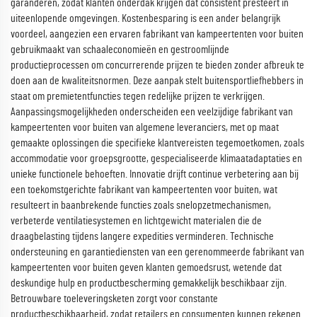
garanderen, zodat klanten onderdak krijgen dat consistent presteert in
uiteenlopende omgevingen. Kostenbesparing is een ander belangrijk
voordeel, aangezien een ervaren fabrikant van kampeertenten voor buiten
gebruikmaakt van schaaleconomieën en gestroomlijnde
productieprocessen om concurrerende prijzen te bieden zonder afbreuk te
doen aan de kwaliteitsnormen. Deze aanpak stelt buitensportliefhebbers in
staat om premietentfuncties tegen redelijke prijzen te verkrijgen.
Aanpassingsmogelijkheden onderscheiden een veelzijdige fabrikant van
kampeertenten voor buiten van algemene leveranciers, met op maat
gemaakte oplossingen die specifieke klantvereisten tegemoetkomen, zoals
accommodatie voor groepsgrootte, gespecialiseerde klimaatadaptaties en
unieke functionele behoeften. Innovatie drijft continue verbetering aan bij
een toekomstgerichte fabrikant van kampeertenten voor buiten, wat
resulteert in baanbrekende functies zoals snelopzetmechanismen,
verbeterde ventilatiesystemen en lichtgewicht materialen die de
draagbelasting tijdens langere expedities verminderen. Technische
ondersteuning en garantiediensten van een gerenommeerde fabrikant van
kampeertenten voor buiten geven klanten gemoedsrust, wetende dat
deskundige hulp en productbescherming gemakkelijk beschikbaar zijn.
Betrouwbare toeleveringsketen zorgt voor constante
productbeschikbaarheid, zodat retailers en consumenten kunnen rekenen