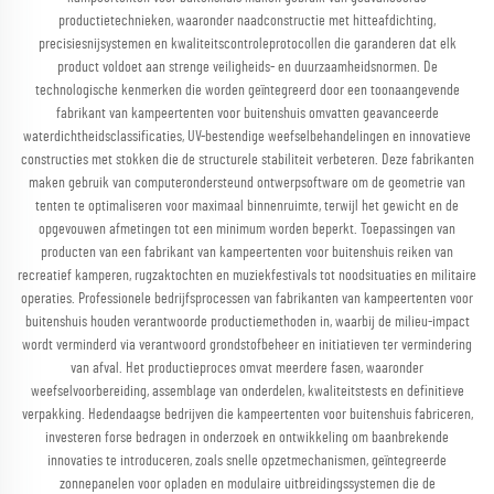
productietechnieken, waaronder naadconstructie met hitteafdichting,
precisiesnijsystemen en kwaliteitscontroleprotocollen die garanderen dat elk
product voldoet aan strenge veiligheids- en duurzaamheidsnormen. De
technologische kenmerken die worden geïntegreerd door een toonaangevende
fabrikant van kampeertenten voor buitenshuis omvatten geavanceerde
waterdichtheidsclassificaties, UV-bestendige weefselbehandelingen en innovatieve
constructies met stokken die de structurele stabiliteit verbeteren. Deze fabrikanten
maken gebruik van computerondersteund ontwerpsoftware om de geometrie van
tenten te optimaliseren voor maximaal binnenruimte, terwijl het gewicht en de
opgevouwen afmetingen tot een minimum worden beperkt. Toepassingen van
producten van een fabrikant van kampeertenten voor buitenshuis reiken van
recreatief kamperen, rugzaktochten en muziekfestivals tot noodsituaties en militaire
operaties. Professionele bedrijfsprocessen van fabrikanten van kampeertenten voor
buitenshuis houden verantwoorde productiemethoden in, waarbij de milieu-impact
wordt verminderd via verantwoord grondstofbeheer en initiatieven ter vermindering
van afval. Het productieproces omvat meerdere fasen, waaronder
weefselvoorbereiding, assemblage van onderdelen, kwaliteitstests en definitieve
verpakking. Hedendaagse bedrijven die kampeertenten voor buitenshuis fabriceren,
investeren forse bedragen in onderzoek en ontwikkeling om baanbrekende
innovaties te introduceren, zoals snelle opzetmechanismen, geïntegreerde
zonnepanelen voor opladen en modulaire uitbreidingssystemen die de