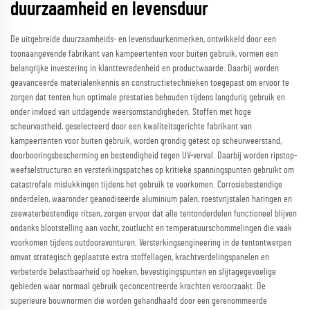
duurzaamheid en levensduur
De uitgebreide duurzaamheids- en levensduurkenmerken, ontwikkeld door een
toonaangevende fabrikant van kampeertenten voor buiten gebruik, vormen een
belangrijke investering in klanttevredenheid en productwaarde. Daarbij worden
geavanceerde materialenkennis en constructietechnieken toegepast om ervoor te
zorgen dat tenten hun optimale prestaties behouden tijdens langdurig gebruik en
onder invloed van uitdagende weersomstandigheden. Stoffen met hoge
scheurvastheid, geselecteerd door een kwaliteitsgerichte fabrikant van
kampeertenten voor buiten gebruik, worden grondig getest op scheurweerstand,
doorbooringsbescherming en bestendigheid tegen UV-verval. Daarbij worden ripstop-
weefselstructuren en versterkingspatches op kritieke spanningspunten gebruikt om
catastrofale mislukkingen tijdens het gebruik te voorkomen. Corrosiebestendige
onderdelen, waaronder geanodiseerde aluminium palen, roestvrijstalen haringen en
zeewaterbestendige ritsen, zorgen ervoor dat alle tentonderdelen functioneel blijven
ondanks blootstelling aan vocht, zoutlucht en temperatuurschommelingen die vaak
voorkomen tijdens outdooravonturen. Versterkingsengineering in de tentontwerpen
omvat strategisch geplaatste extra stoffellagen, krachtverdelingspanelen en
verbeterde belastbaarheid op hoeken, bevestigingspunten en slijtagegevoelige
gebieden waar normaal gebruik geconcentreerde krachten veroorzaakt. De
superieure bouwnormen die worden gehandhaafd door een gerenommeerde