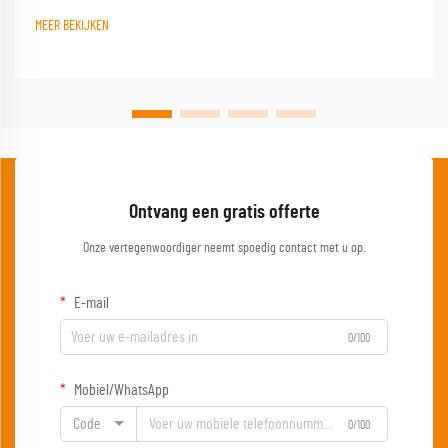
buitenervaring en verandert een eenvoudige kampeerplek in een
MEER BEKIJKEN
comfortabele basis...
Ontvang een gratis offerte
Onze vertegenwoordiger neemt spoedig contact met u op.
E-mail
0/100
Mobiel/WhatsApp
Code
0/100