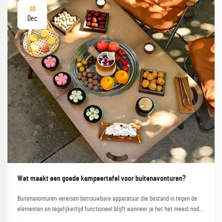
03
Dec
Wat maakt een goede kampeertafel voor buitenavonturen?
Buitenavonturen vereisen betrouwbare apparatuur die bestand is tegen de
elementen en tegelijkertijd functioneel blijft wanneer je het het meest nodig
hebt. Een kwalitatieve campinglest vormt de hoeksteen van elke geslaagde