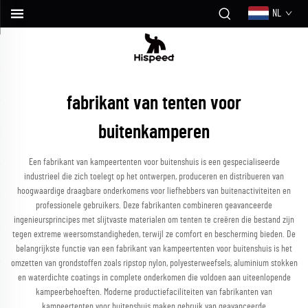
NL
fabrikant van tenten voor
buitenkamperen
Een fabrikant van kampeertenten voor buitenshuis is een gespecialiseerde
industrieel die zich toelegt op het ontwerpen, produceren en distribueren van
hoogwaardige draagbare onderkomens voor liefhebbers van buitenactiviteiten en
professionele gebruikers. Deze fabrikanten combineren geavanceerde
ingenieursprincipes met slijtvaste materialen om tenten te creëren die bestand zijn
tegen extreme weersomstandigheden, terwijl ze comfort en bescherming bieden. De
belangrijkste functie van een fabrikant van kampeertenten voor buitenshuis is het
omzetten van grondstoffen zoals ripstop nylon, polyesterweefsels, aluminium stokken
en waterdichte coatings in complete onderkomen die voldoen aan uiteenlopende
kampeerbehoeften. Moderne productiefaciliteiten van fabrikanten van
kampeertenten voor buitenshuis maken gebruik van geavanceerde